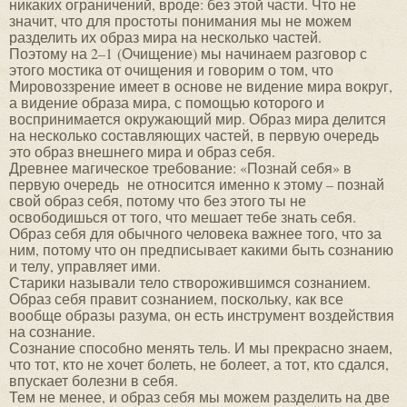
никаких ограничений, вроде: без этой части. Что не
значит, что для простоты понимания мы не можем
разделить их образ мира на несколько частей.
Поэтому на 2–1 (Очищение) мы начинаем разговор с
этого мостика от очищения и говорим о том, что
Мировоззрение имеет в основе не видение мира вокруг,
а видение образа мира, с помощью которого и
воспринимается окружающий мир. Образ мира делится
на несколько составляющих частей, в первую очередь
это образ внешнего мира и образ себя.
Древнее магическое требование: «Познай себя» в
первую очередь не относится именно к этому – познай
свой образ себя, потому что без этого ты не
освободишься от того, что мешает тебе знать себя.
Образ себя для обычного человека важнее того, что за
ним, потому что он предписывает какими быть сознанию
и телу, управляет ими.
Старики называли тело створожившимся сознанием.
Образ себя правит сознанием, поскольку, как все
вообще образы разума, он есть инструмент воздействия
на сознание.
Сознание способно менять тель. И мы прекрасно знаем,
что тот, кто не хочет болеть, не болеет, а тот, кто сдался,
впускает болезни в себя.
Тем не менее, и образ себя мы можем разделить на две