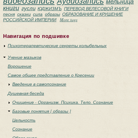
видеозапись
Аудиозапись
мельница
книги
гусли
ЮДЖИЗМЪ
ПЕРЕВОД ВЕЛЕСОВОЙ КНИГИ
песня
сказки
сила
образы
ОБРАЗОВАНИЕ И КРУШЕНИЕ
РОССИЙСКОЙ ИМПЕРИИ
More tags
Навигация по подшивке
Психотерапевтические секреты колыбельных
Учение мазыков
Ворошение
Самое общее представление о Кресении
Введение в самопознание
Душевная беседа
Очищение - Организм. Психика. Тело. Сознание
Базовые понятия [ образы ]
Цельность
Сознание
Образ мира