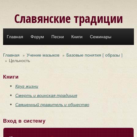
Перейти к основному содержанию
Славянские традиции
Главная
Форум
Песни
Книги
Семинары
Главная
»
Учение мазыков
»
Базовые понятия [ образы ]
»
Цельность
Книги
Круг жизни
Смерть и воинская традиция
Священный правитель и общество
Вход в систему