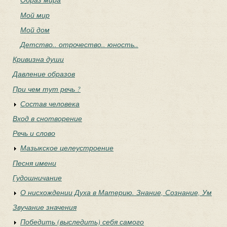
Мой мир
Мой дом
Детство.. отрочество.. юность..
Кривизна души
Давление образов
При чем тут речь ?
Состав человека
Вход в снотворение
Речь и слово
Мазыкское целеустроение
Песня имени
Гудошничание
О нисхождении Духа в Материю. Знание, Сознание, Ум
Звучание значения
Победить (выследить) себя самого