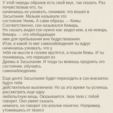
У этой череды образов есть свой вкус, так сказать. Раз
почувствовав его, ты
начинаешь их узнавать, понимая, что вошел в
Засыпание. Мазыки называли это
состояние Укемь. А сами образы — Кемы.
Соответственно, сон назывался Кемарь.
Но сказать видел сон нужно как: видел кем, а не кемарь.
Кемарь — это обобщающее
имя для пребывания вне бодрствования.
Итак, в какой-то миг самонаблюдения ты вдруг
начинаешь узнавать, что у
тебя не мысли в голове крутятся, а пошли Кемы. И ты
понимаешь, что перешел из
Дремы в Засыпание. И тогда ты можешь продлить это
состояние, обучаясь
самонаблюдению.
Еще долго Засыпание будет переходить в сон внезапно,
будто тебя
действительно выключили. Но за это время ты успеешь
рассмотреть еще одну
любопытную вещь. Оказывается, твое тело с тобой
говорит. Оно умеет сказать
немного, но говорит это вполне понятно. Например,
утомившись от твоего