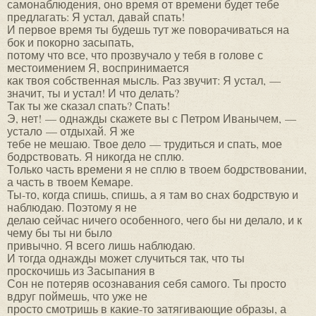
самонаблюдения, оно время от времени будет тебе
предлагать: Я устал, давай спать!
И первое время ты будешь тут же поворачиваться на
бок и покорно засыпать,
потому что все, что прозвучало у тебя в голове с
местоимением Я, воспринимается
как твоя собственная мысль. Раз звучит: Я устал, —
значит, ты и устал! И что делать?
Так ты же сказал спать? Спать!
Э, нет! — однажды скажете вы с Петром Иванычем, —
устало — отдыхай. Я же
тебе не мешаю. Твое дело — трудиться и спать, мое
бодрствовать. Я никогда не сплю.
Только часть времени я не сплю в твоем бодрствовании,
а часть в твоем Кемаре.
Ты-то, когда спишь, спишь, а я там во снах бодрствую и
наблюдаю. Поэтому я не
делаю сейчас ничего особенного, чего бы ни делало, и к
чему бы ты ни было
привычно. Я всего лишь наблюдаю.
И тогда однажды может случиться так, что ты
проскочишь из Засыпания в
Сон не потеряв осознавания себя самого. Ты просто
вдруг поймешь, что уже не
просто смотришь в какие-то затягивающие образы, а