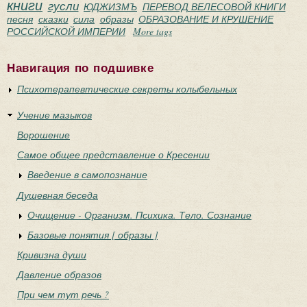
книги
гусли
ЮДЖИЗМЪ
ПЕРЕВОД ВЕЛЕСОВОЙ КНИГИ
песня
сказки
сила
образы
ОБРАЗОВАНИЕ И КРУШЕНИЕ
РОССИЙСКОЙ ИМПЕРИИ
More tags
Навигация по подшивке
Психотерапевтические секреты колыбельных
Учение мазыков
Ворошение
Самое общее представление о Кресении
Введение в самопознание
Душевная беседа
Очищение - Организм. Психика. Тело. Сознание
Базовые понятия [ образы ]
Кривизна души
Давление образов
При чем тут речь ?