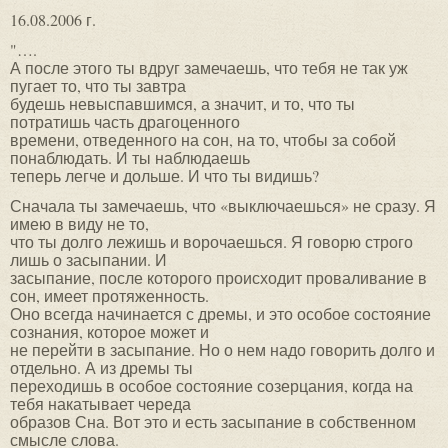
16.08.2006 г.
"….
А после этого ты вдруг замечаешь, что тебя не так уж
пугает то, что ты завтра
будешь невыспавшимся, а значит, и то, что ты
потратишь часть драгоценного
времени, отведенного на сон, на то, чтобы за собой
понаблюдать. И ты наблюдаешь
теперь легче и дольше. И что ты видишь?
Сначала ты замечаешь, что «выключаешься» не сразу. Я
имею в виду не то,
что ты долго лежишь и ворочаешься. Я говорю строго
лишь о засыпании. И
засыпание, после которого происходит проваливание в
сон, имеет протяженность.
Оно всегда начинается с дремы, и это особое состояние
сознания, которое может и
не перейти в засыпание. Но о нем надо говорить долго и
отдельно. А из дремы ты
переходишь в особое состояние созерцания, когда на
тебя накатывает череда
образов Сна. Вот это и есть засыпание в собственном
смысле слова.