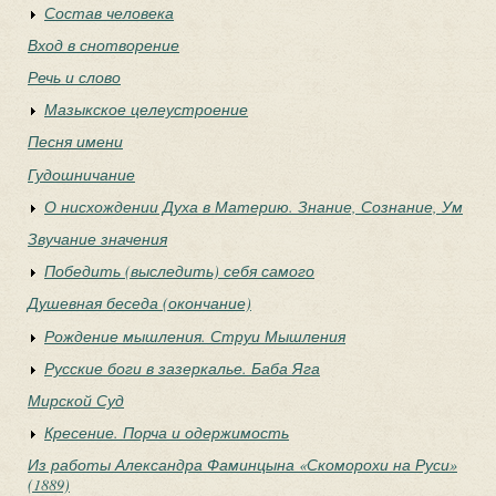
Состав человека
Вход в снотворение
Речь и слово
Мазыкское целеустроение
Песня имени
Гудошничание
О нисхождении Духа в Материю. Знание, Сознание, Ум
Звучание значения
Победить (выследить) себя самого
Душевная беседа (окончание)
Рождение мышления. Струи Мышления
Русские боги в зазеркалье. Баба Яга
Мирской Суд
Кресение. Порча и одержимость
Из работы Александра Фаминцына «Скоморохи на Руси»
(1889)