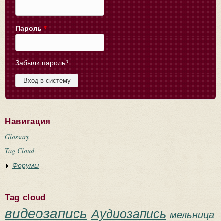
Пароль
*
Забыли пароль?
Навигация
Glossary
Tag Cloud
Форумы
Tag cloud
видеозапись
Аудиозапись
мельница