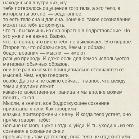
находишься внутри них, и у
тебя потерялось ощущение того тела, а это тело, в
котором ты во сне, — ведогонное,
то есть тело сна и для сна. Конечно, такое осознавание
может так тебя встряхнуть,
что ты выскочишь из сна обратно в бодрствование. Но
это уже и не важно. Важно,
что ты понял, что никто тебя не выключает. Это первое.
Второе то, что образы снов, Кемы, и образы
бодрствования — мысли, — имеют
разную природу. И даже если для Кемов используется
материал обычных образов,
они все равно чем-то принципиально отличаются от
мыслей. Чем, надо говорить
особо. Да это и не важно сейчас. Главное, что между
теми и другими лежит
какая-то качественная граница и мы вполне можем
понять, какая.
Мысли, а значит, все бодрствующее сознание
привязаны к телу. Как говорили
мазыки, притворожены к нему. И когда тело устает, оно
прямо говорит тебе:
больше не могу, нужен отдых, уйди. И ты уходишь из его
сознания в сознание сна и
пребываешь там до тех пор, пока тело не отдохнет или