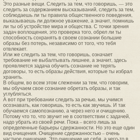
Это разные вещи. Следить за тем, что говоришь, — это
следить за содержанием высказываний, следить за тем,
соблюдаешь ли ты правила общественного поведения,
выказываешь ли должное уважение, а значит, помнишь
ли ты об устройстве мира и общества. С точки зрения
задач воплощения, это проверка того, обрел ли ты
способность сохранять в своем сознании большие
образы без потерь, независимо от того, что тебя
отвлекает.
Или же следить за тем, что говоришь, означает
требование не выбалтывать лишнее, а значит, здесь
проявляется задача обучить сознание не терять
договоры, то есть образы действия, которые ты избрал
хранить.
В общем, во всем этом слежении за тем, что говорим,
мы обучаем свое сознание обретать образы, и так
углубляться.
А вот при требовании следить за речью, мы учимся
осознавать, как говоришь, то есть как звучишь. И так
обучаемся самопознанию, а через него и очищению.
Потому что то, что звучит не в соответствии с задачей,
надо убрать из своей речи. Пока – всего лишь за
определенные барьеры сдержанности. Но это еще один
вид очищения. Очищение сдержанностью – очень
частное очищение. Это очищение не себя, а чего-то в