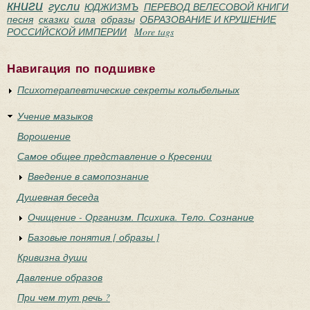
книги
гусли
ЮДЖИЗМЪ
ПЕРЕВОД ВЕЛЕСОВОЙ КНИГИ
песня
сказки
сила
образы
ОБРАЗОВАНИЕ И КРУШЕНИЕ
РОССИЙСКОЙ ИМПЕРИИ
More tags
Навигация по подшивке
Психотерапевтические секреты колыбельных
Учение мазыков
Ворошение
Самое общее представление о Кресении
Введение в самопознание
Душевная беседа
Очищение - Организм. Психика. Тело. Сознание
Базовые понятия [ образы ]
Кривизна души
Давление образов
При чем тут речь ?