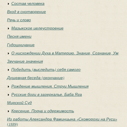
Состав человека
Вход в снотворение
Речь и слово
Мазыкское целеустроение
Песня имени
Гудошничание
О нисхождении Духа в Материю. Знание, Сознание, Ум
Звучание значения
Победить (выследить) себя самого
Душевная беседа (окончание)
Рождение мышления. Струи Мышления
Русские боги в зазеркалье. Баба Яга
Мирской Суд
Кресение. Порча и одержимость
Из работы Александра Фаминцына «Скоморохи на Руси»
(1889)