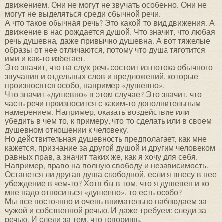
движением. Они не могут не звучать особенно. Они не
могут не выделяться среди обычной речи.
А что такое обычная речь? Это какой-то вид движения. А
движение в нас рождается душой. Что значит, что любая
речь душевна, даже привычно душевна. А вот тяжелые
образы от нее отличаются, потому что душа тяготится
ими и как-то избегает.
Это значит, что на слух речь состоит из потока обычного
звучания и отдельных слов и предложений, которые
произносятся особо, например «душевно».
Что значит «душевно» в этом случае? Это значит, что
часть речи произносится с каким-то дополнительным
намерением. Например, оказать воздействие или
убедить в чем-то, к примеру, что-то сделать или в своем
душевном отношении к человеку.
Но действительная душевность предполагает, как мне
кажется, признание за другой душой и другим человеком
равных прав, а значит таких же, как я хочу для себя.
Например, право на полную свободу и независимость.
Останется ли другая душа свободной, если я внесу в нее
убеждение в чем-то? Хотя бы в том, что я душевен и ко
мне надо относиться «душевно», то есть особо?
Мы все постоянно и очень внимательно наблюдаем за
чужой и собственной речью. И даже требуем: следи за
речью. И следи за тем, что говоришь.