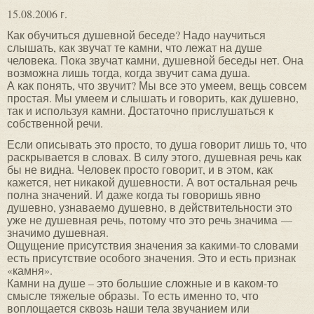
15.08.2006 г.
Как обучиться душевной беседе? Надо научиться
слышать, как звучат те камни, что лежат на душе
человека. Пока звучат камни, душевной беседы нет. Она
возможна лишь тогда, когда звучит сама душа.
А как понять, что звучит? Мы все это умеем, вещь совсем
простая. Мы умеем и слышать и говорить, как душевно,
так и используя камни. Достаточно прислушаться к
собственной речи.
Если описывать это просто, то душа говорит лишь то, что
раскрывается в словах. В силу этого, душевная речь как
бы не видна. Человек просто говорит, и в этом, как
кажется, нет никакой душевности. А вот остальная речь
полна значений. И даже когда ты говоришь явно
душевно, узнаваемо душевно, в действительности это
уже не душевная речь, потому что это речь значима —
значимо душевная.
Ощущение присутствия значения за какими-то словами
есть присутствие особого значения. Это и есть признак
«камня».
Камни на душе – это большие сложные и в каком-то
смысле тяжелые образы. То есть именно то, что
воплощается сквозь наши тела звучанием или