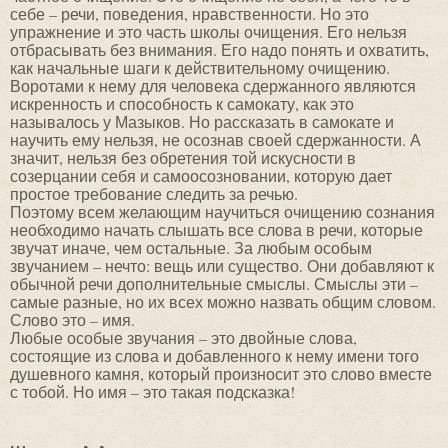
себе – речи, поведения, нравственности. Но это
упражнение и это часть школы очищения. Его нельзя
отбрасывать без внимания. Его надо понять и охватить,
как начальные шаги к действительному очищению.
Воротами к нему для человека сдержанного являются
искренность и способность к самокату, как это
называлось у Мазыков. Но рассказать в самокате и
научить ему нельзя, не осознав своей сдержанности. А
значит, нельзя без обретения той искусности в
созерцании себя и самоосозновании, которую дает
простое требование следить за речью.
Поэтому всем желающим научиться очищению сознания
необходимо начать слышать все слова в речи, которые
звучат иначе, чем остальные. За любым особым
звучанием – нечто: вещь или существо. Они добавляют к
обычной речи дополнительные смыслы. Смыслы эти –
самые разные, но их всех можно назвать общим словом.
Слово это – имя.
Любые особые звучания – это двойные слова,
состоящие из слова и добавленного к нему имени того
душевного камня, который произносит это слово вместе
с тобой. Но имя – это такая подсказка!