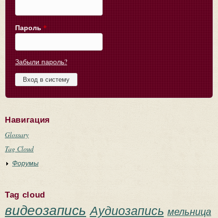
Пароль
*
Забыли пароль?
Навигация
Glossary
Tag Cloud
Форумы
Tag cloud
видеозапись
Аудиозапись
мельница