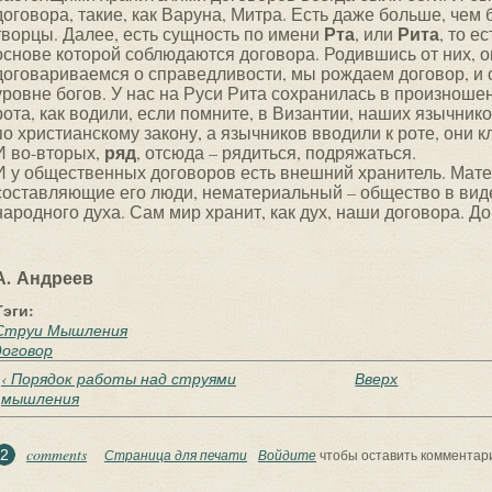
договора, такие, как Варуна, Митра. Есть даже больше, чем 
Рта
Рита
творцы. Далее, есть сущность по имени
, или
, то е
основе которой соблюдаются договора. Родившись от них, о
договариваемся о справедливости, мы рождаем договор, и о
уровне богов. У нас на Руси Рита сохранилась в произношен
рота, как водили, если помните, в Византии, наших язычник
по христианскому закону, а язычников вводили к роте, они к
ряд
И во-вторых,
, отсюда – рядиться, подряжаться.
И у общественных договоров есть внешний хранитель. Мате
составляющие его люди, нематериальный – общество в вид
народного духа. Сам мир хранит, как дух, наши договора. 
А. Андреев
Тэги:
Струи Мышления
договор
‹ Порядок работы над струями
Вверх
мышления
comments
2
Страница для печати
Войдите
чтобы оставить комментар