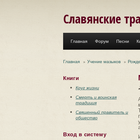
Перейти к основному содержанию
Славянские тр
Главная
Форум
Песни
К
Главная
»
Учение мазыков
»
Рожд
Книги
Круг жизни
Смерть и воинская
традиция
Священный правитель и
общество
Вход в систему