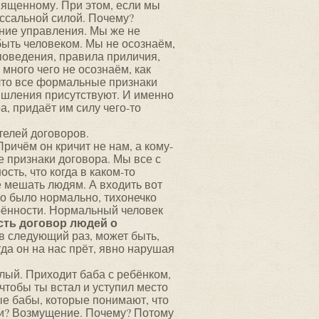
священному. При этом, если мы
оссальной силой. Почему?
ление управления. Мы же не
 быть человеком. Мы не осознаём,
 поведения, правила приличия,
 много чего не осознаём, как
 что все формальные признаки
мышления присутствуют. И именно
а, придаёт им силу чего-то
телей договоров.
Причём он кричит не нам, а кому-
е признаки договора. Мы все с
сть, что когда в каком-то
е мешать людям. А входить вот
но было нормально, тихонечко
рённости. Нормальный человек
сть договор людей о
в следующий раз, может быть,
да он на нас прёт, явно нарушая
лый. Приходит баба с ребёнком,
 чтобы ты встал и уступил место
ые бабы, которые понимают, что
три? Возмущение. Почему? Потому