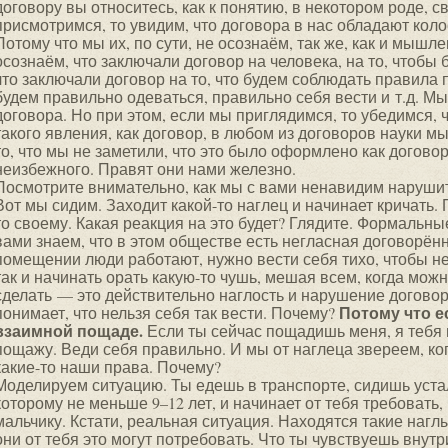
договору вы относитесь, как к понятию, в некотором роде, 
присмотримся, то увидим, что договора в нас обладают кол
Потому что мы их, по сути, не осознаём, так же, как и мыш
осознаём, что заключали договор на человека, на то, чтобы
что заключали договор на то, что будем соблюдать правила
будем правильно одеваться, правильно себя вести и т.д. Мы
договора. Но при этом, если мы приглядимся, то убедимся,
такого явления, как договор, в любом из договоров науки 
то, что мы не заметили, что это было оформлено как договор
неизбежного. Правят они нами железно.
Посмотрите внимательно, как мы с вами ненавидим наруши
Вот мы сидим. Заходит какой-то наглец и начинает кричать. 
то своему. Какая реакция на это будет? Глядите. Формальны
вами знаем, что в этом обществе есть негласная договорённо
помещении люди работают, нужно вести себя тихо, чтобы н
так и начинать орать какую-то чушь, мешая всем, когда мож
сделать — это действительно наглость и нарушение догово
Потому что е
понимает, что нельзя себя так вести. Почему?
взаимной пощаде.
Если ты сейчас пощадишь меня, я тебя 
пощажу. Веди себя правильно. И мы от наглеца звереем, ког
какие-то наши права. Почему?
Моделируем ситуацию. Ты едешь в транспорте, сидишь уста
которому не меньше 9–12 лет, и начинает от тебя требовать,
мальчику. Кстати, реальная ситуация. Находятся такие нагл
они от тебя это могут потребовать. Что ты чувствуешь вну