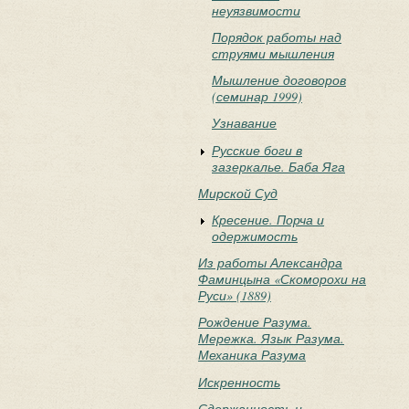
неуязвимости
Порядок работы над
струями мышления
Мышление договоров
(семинар 1999)
Узнавание
Русские боги в
зазеркалье. Баба Яга
Мирской Суд
Кресение. Порча и
одержимость
Из работы Александра
Фаминцына «Скоморохи на
Руси» (1889)
Рождение Разума.
Мережка. Язык Разума.
Механика Разума
Искренность
Сдержанность и