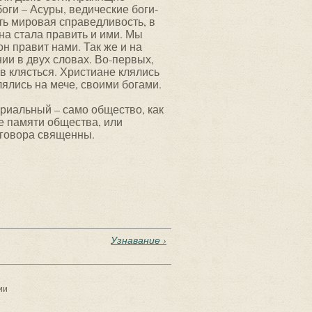
боги – Асуры, ведические боги-
сть мировая справедливость, в
на стала править и ими. Мы
н правит нами. Так же и на
ии в двух словах. Во-первых,
ов клясться. Христиане клялись
лялись на мече, своими богами.
риальный – само общество, как
е памяти общества, или
Договора священны.
Узнавание ›
ии