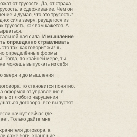
ожат от трусости. Да, от страха
трусость, а сдерживание. Чем он
ние и думал, что это трусость?
одно: сила зверя, рвущегося из
к трусость, как вам кажется. А
ырваться.
И мышление
ссальнейшая сила.
сть оправданно стравливать
это так, как говорит жизнь.
очно определённые формы
и. Тогда, по крайней мере, ты
уже можешь выпускать из себя
ого зверя и до мышления
договора, то становится понятно,
ора оформляют управление в
тить от любого нарушения
рушаться договора, все выпустят
если начнут сейчас где
нает. Только дайте мне
ранителя договора, а
ли даже боги, хранящие