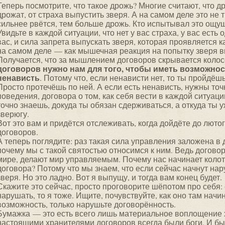
Теперь посмотрите, что такое дрожь? Многие считают, что др
дрожат, от страха выпустить зверя. А на самом деле это не 
сильнее рвётся, тем больше дрожь. Кто испытывал это ощуще
Увидьте в каждой ситуации, что нет у вас страха, у вас есть 
вас, и сила запрета выпускать зверя, которая проявляется ка
на самом деле — как мышечная реакция на попытку зверя в
Получается, что за мышлением договоров скрывается коло
договоров нужно нам для того, чтобы иметь возможно
ненависть
. Потому что, если ненависти нет, то ты пройдёшь 
Просто протечёшь по ней. А если есть ненависть, нужны т
поведения, договора о том, как себя вести в каждой ситуаци
точно знаешь, докуда ты обязан сдерживаться, а откуда ты 
зверюгу.
Вот это вам и придётся отслеживать, когда дойдёте до лют
договоров.
А теперь поглядите: раз такая сила управления заложена в 
почему мы с такой святостью относимся к ним. Ведь догов
мире, делают мир управляемым. Почему нас начинает коло
договора? Потому что мы знаем, что если сейчас начнут на
зверя. Но это ладно. Вот я выпущу, и тогда вам конец будет.
Скажите это сейчас, просто проговорите шёпотом про себя: 
нарушать, то я тоже. Ищите, почувствуйте, как оно там начи
возможность, только нарушьте договорённость.
Бумажка — это есть всего лишь материальное воплощение х
настоящими хранителями договоров всегда были боги. И бы