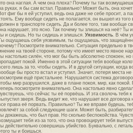
что она наглая. А чем она плоха? Почему ты так возмущаеш
на руках, я бы сам встал. Правильно? Может быть, она хоче
Вот фиг бы я ей уступил, ведь она даже не себе просит, а п
стоять. Ему вообще сидеть не полагается, он вышел из того 
должен в транспорте сидеть. Да и более того, там вообще с
она нарушает, это ясно. Так почему ты злишься на неё? Ты 
Уязвимость
ты и сидишь. Но ты сидишь и злишься.
. В чём 
Ты ощущаешь себя уязвимым, ты ощущаешь, что защищённос
почему? Посмотрите внимательно. Ситуация предельно в т
мнение на твоей стороне, потому что имеет место явное на
ты настолько силён, что мог бы быть абсолютно спокоен, но 
пропадает покой. Именно в этой ситуации тебя вообще коло
всего лишь за то, чтобы сидеть. И в другой ситуации, когда в
вообще бы просто встал и уступил. Значит, потеря места не 
посмотрим ещё пристальнее. Нарушается система договоров
чтобы мир разрушился, даже в плане покоя, мир, как покой.
теперь посмотрите внимательно. Она настолько явно сделал
чувствуешь, что сейчас ты её порвёшь. И эта сволочь тебя к
выпустил зверя. Ведь видит же, что нарушает все договора н
все права её порвать. Правильно? Ты же вправе будешь, те
повлечёт за собой следующие шаги. Может быть, разбирател
ты докажешь, что был прав. Но сколько беспокойства. Чувст
возмущает тебя из-за того, что она провоцирует тебя выпуст
ты действительно совершишь убийство. Буквально, с леталь
этого ты и боишься.