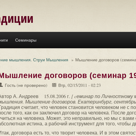
адиции
ниги
Семинары
ение мышления. Струи Мышления
»
Мышление договоров (семина
Мышление договоров (семинар 1
Гость (не проверено)
Втр, 02/15/2011 - 02:23
Автор А. Андреев
15.08.2006 г.
[ cеминар по Личностному
мышления. Мышление договоров. Екатеринбург, сентябрь, 
Традиция считает, что человек становится человеком не с 
после того, как он заключил договор на человека. После дог
учиться на человека. Может, это неправильно, но мы с вами 
абсолютная истина, а рабочий инструмент для того, чтобы дв
Итак, договора есть то, что творит человека. И в этом свято