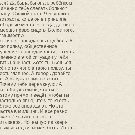
ься? Да была бы она с ребёнком
т именно тебе сделать больно?
ацану. С какой стати? Он должен
возраста, когда он в принципе
вободные места есть. Да, договор
имеешь право сидеть. Более того,
уязвимость?
ти нет, попадаешь под боль. А
вою пользу, общественное
рушение справедливости. То есть
именно в этой ситуации у тебя
тить начинает. Хотя ты бьёшься
сё не так явно в твою пользу, ты
есть главное. А теперь давайте
. А окружающие не хотят,
 Почему тебя перемкнуло? А
а себя уязвимой, что ты
 этому прямо и ведёт, чтобы ты
астолько явно, что у тебя есть
бя же все оправдают. Но это
ьства в милиции. И всё равно
вуете? Значит, наглость
ить зверя. Но, выпустив зверя,
ным исходом, может быть. И вот