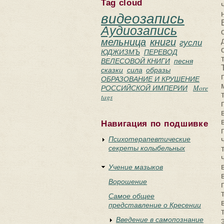
Tag cloud
видеозапись
Аудиозапись
мельница
книги
гусли
ЮДЖИЗМЪ
ПЕРЕВОД
ВЕЛЕСОВОЙ КНИГИ
песня
сказки
сила
образы
ОБРАЗОВАНИЕ И КРУШЕНИЕ
РОССИЙСКОЙ ИМПЕРИИ
More
tags
Навигация по подшивке
Психотерапевтические
секреты колыбельных
Учение мазыков
Ворошение
Самое общее
представление о Кресении
Введение в самопознание