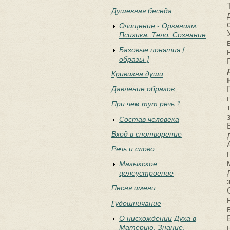
Душевная беседа
Очищение - Организм.
Психика. Тело. Сознание
Базовые понятия [
образы ]
Кривизна души
Давление образов
При чем тут речь ?
Состав человека
Вход в снотворение
Речь и слово
Мазыкское
целеустроение
Песня имени
Гудошничание
О нисхождении Духа в
Материю. Знание,