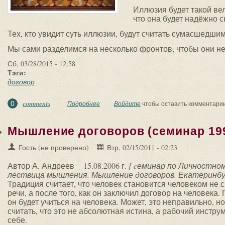
Иллюзия будет такой ве
что она будет надёжно с
Тех, кто увидит суть иллюзии, будут считать сумасшедшим
Мы сами разделимся на несколько фронтов, чтобы они не
Сб, 03/28/2015 - 12:58
Тэги:
договор
comments
0
Подробнее
о ТАЙНЫЙ ДОГОВОР
Войдите
чтобы оставить комментари
Мышление договоров (семинар 19
Гость (не проверено)
Втр, 02/15/2011 - 02:23
Автор А. Андреев
15.08.2006 г.
[ cеминар по Личностно
лествица мышления. Мышление договоров. Екатеринбург
Традиция считает, что человек становится человеком не
речи, а после того, как он заключил договор на человека.
он будет учиться на человека. Может, это неправильно, н
считать, что это не абсолютная истина, а рабочий инструм
себе.