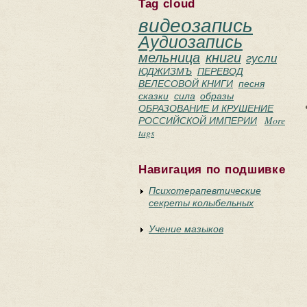
Tag cloud
видеозапись
Аудиозапись
мельница
книги
гусли
ЮДЖИЗМЪ
ПЕРЕВОД
ВЕЛЕСОВОЙ КНИГИ
песня
сказки
сила
образы
ОБРАЗОВАНИЕ И КРУШЕНИЕ
РОССИЙСКОЙ ИМПЕРИИ
More
tags
Навигация по подшивке
Психотерапевтические
секреты колыбельных
Учение мазыков