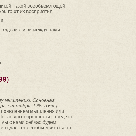
ликой, такой всеобъемлющей,
крыта от их восприятия.
и.
 видели связи между нами.
и
99)
му мышлению. Основная
, сентябрь, 1999 года ]
 с появлением мышления или
 После договорённости с ним, что
о мы с вами сейчас будем
ент для того, чтобы двигаться к