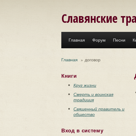
Перейти к основному содержанию
Славянские тр
Главная
Форум
Песни
К
Главная
»
договор
Книги
Круг жизни
Смерть и воинская
традиция
Священный правитель и
общество
Вход в систему