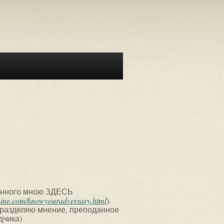
ченного мною ЗДЕСЬ
hine.com/knowyouradversary.html
).
 разделяю мнение, преподанное
дчика)