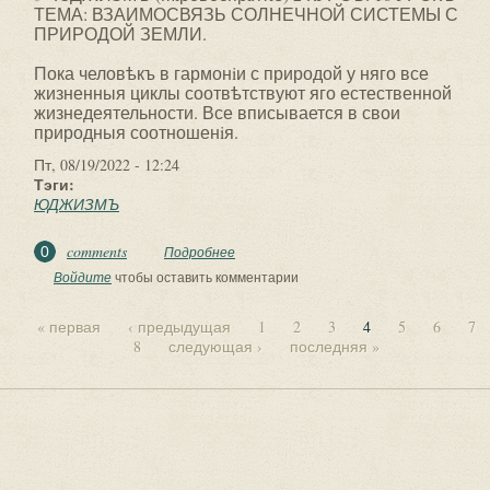
ТЕМА: ВЗАИМОСВЯЗЬ СОЛНЕЧНОЙ СИСТЕМЫ С
ПРИРОДОЙ ЗЕМЛИ.
Пока человѣкъ в гармонiи с природой у няго все
жизненныя циклы соотвѣтствуют яго естественной
жизнедеятельности. Все вписывается в свои
природныя соотношенiя.
Пт, 08/19/2022 - 12:24
Тэги:
ЮДЖИЗМЪ
comments
0
Подробнее
о ✅ ЮДЖИЗМЪ (Мiровоспрiятiе) 2
КУРСЪ. 16 УРОКЪ. ТЕМА:
Войдите
чтобы оставить комментарии
ВЗАИМОСВЯЗЬ СОЛНЕЧНОЙ...
« первая
‹ предыдущая
1
2
3
4
5
6
7
8
следующая ›
последняя »
Страницы