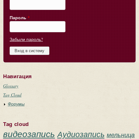
Пароль
*
Забыли пароль?
Навигация
Glossary
Tag Cloud
Форумы
Tag cloud
видеозапись
Аудиозапись
мельница