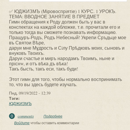
✅ ЮДЖИЗМЪ (Мiровоспрiятiе) 1 КУРС. 1 УРОКЪ.
ТЕМА: ВВОДНОЕ ЗАНЯТИЕ В ПРЕДМЕТ
Гимн обращения к Роду должен быть у вас в
конспектах на каждой обложке, т.е. прочитали его и
только тогда вы сможете познавать информацию.
Пращуръ-Родъ, Родъ Небесный! Укрепи Сръдьце мое
въ Святои Вѣре,
даруи мне Мɣдрость и Сiлу Прѣдковъ моих, сыновъ и
внуковъ Твоихъ.
Даруи счастье и миръ народамъ Твоимъ, ныне и
прiснw, и отъ вѣка дъ вѣка!
Такъ бысть, такъ еси, такъ буди!
Этот гимн для того, чтобы нормально воспринимать
то, что вы здесь будете изучать.
Пнд, 09/19/2022 - 12:39
Тэги:
ЮДЖИЗМЪ
comments
0
Подробнее
о ✅ ЮДЖИЗМЪ (Мiровоспрiятiе) 1
КУРС. 1 УРОКЪ. ТЕМА: ВВОДНОЕ
Войдите
чтобы оставить комментарии
ЗАНЯТИЕ В ПРЕДМЕТ.