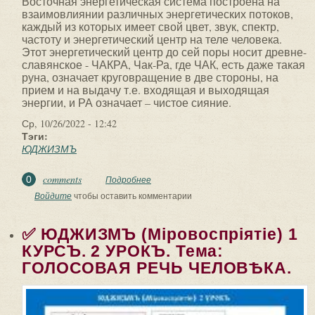
Восточная энергетическая система построена на
взаимовлиянии различных энергетических потоков,
каждый из которых имеет свой цвет, звук, спектр,
частоту и энергетический центр на теле человека.
Этот энергетический центр до сей поры носит древне-
славянское - ЧАКРА, Чак-Ра, где ЧАК, есть даже такая
руна, означает круговращение в две стороны, на
прием и на выдачу т.е. входящая и выходящая
энергии, и РА означает – чистое сияние.
Ср, 10/26/2022 - 12:42
Тэги:
ЮДЖИЗМЪ
comments
0
Подробнее
о ✅ ЮДЖИЗМЪ (Мiровоспрiятiе) 1
КУРСЪ. 3.1 УРОКЪ. ТЕМА: ВОСТОЧНАЯ
Войдите
чтобы оставить комментарии
ЭНЕРГЕТИЧЕСКАЯ...
✅ ЮДЖИЗМЪ (Мiровоспрiятiе) 1
КУРСЪ. 2 УРОКЪ. Тема:
ГОЛОСОВАЯ РЕЧЬ ЧЕЛОВѢКА.