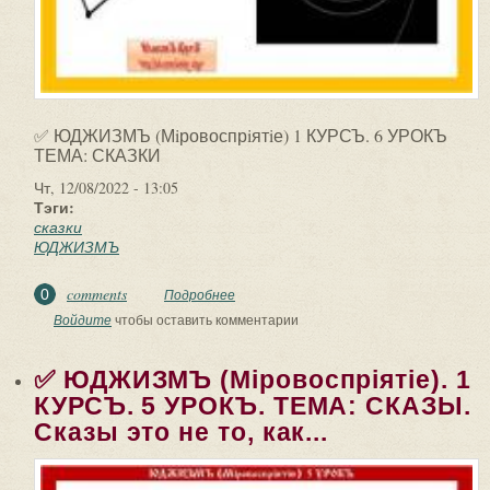
✅ ЮДЖИЗМЪ (Мiровоспрiятiе) 1 КУРСЪ. 6 УРОКЪ
ТЕМА: СКАЗКИ
Чт, 12/08/2022 - 13:05
Тэги:
сказки
ЮДЖИЗМЪ
comments
0
Подробнее
о ✅ ЮДЖИЗМЪ (Мiровоспрiятiе) 1
КУРСЪ. 6 УРОКЪ. ТЕМА: СКАЗКИ.
Войдите
чтобы оставить комментарии
«Курочка Ряба». У...
✅ ЮДЖИЗМЪ (Мiровоспрiятiе). 1
КУРСЪ. 5 УРОКЪ. ТЕМА: СКАЗЫ.
Сказы это не то, как...