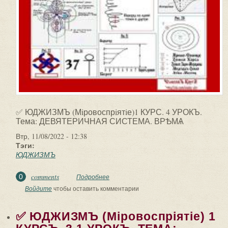
✅ ЮДЖИЗМЪ (Мiровоспрiятiе)1 КУРС. 4 УРОКЪ.
Тема: ДЕВЯТЕРИЧНАЯ СИСТЕМА. ВРѢМѦ
Втр, 11/08/2022 - 12:38
Тэги:
ЮДЖИЗМЪ
comments
0
Подробнее
о ✅ ЮДЖИЗМЪ (Мiровоспрiятiе)1 КУРС.
4 УРОКЪ. Тема: ДЕВЯТЕРИЧНАЯ
Войдите
чтобы оставить комментарии
СИСТЕМА. ВРѢМѦ.
✅ ЮДЖИЗМЪ (Мiровоспрiятiе) 1