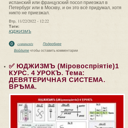
испанский или французский посол приезжал в
Петербург или в Москву, и он это всё придумал, хотя
никто не приезжал.
Втр, 11/22/2022 - 12:22
Тэги:
ЮДЖИЗМЪ
comments
0
Подробнее
о ✅ ЮДЖИЗМЪ (Мiровоспрiятiе). 1
КУРСЪ. 5 УРОКЪ. ТЕМА: СКАЗЫ. Сказы
Войдите
чтобы оставить комментарии
это не то, как...
✅ ЮДЖИЗМЪ (Мiровоспрiятiе)1
КУРС. 4 УРОКЪ. Тема:
ДЕВЯТЕРИЧНАЯ СИСТЕМА.
ВРѢМѦ.