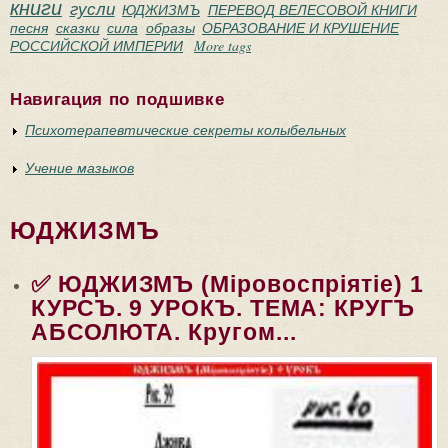
книги
гусли
ЮДЖИЗМЪ
ПЕРЕВОД ВЕЛЕСОВОЙ КНИГИ
песня
сказки
сила
образы
ОБРАЗОВАНИЕ И КРУШЕНИЕ
РОССИЙСКОЙ ИМПЕРИИ
More tags
Навигация по подшивке
Психотерапевтические секреты колыбельных
Учение мазыков
ЮДЖИЗМЪ
✅ ЮДЖИЗМЪ (Мiровоспрiятiе) 1
КУРСЪ. 9 УРОКЪ. ТЕМА: КРУГЪ
АБСОЛЮТА. Кругом...