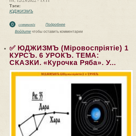
Пт, 12/23/2022 - 13:11
Тэги:
ЮДЖИЗМЪ
comments
0
Подробнее
о ✅ ЮДЖИЗМЪ (Мiровоспрiятiе). 1
КУРСЪ. 7 УРОКЪ. ТЕМА: КАКЪ
Войдите
чтобы оставить комментарии
ОБЩАТЬСЯ СЪ ДОМОВЫМЪ.
✅ ЮДЖИЗМЪ (Мiровоспрiятiе) 1
КУРСЪ. 6 УРОКЪ. ТЕМА:
СКАЗКИ. «Курочка Ряба». У...