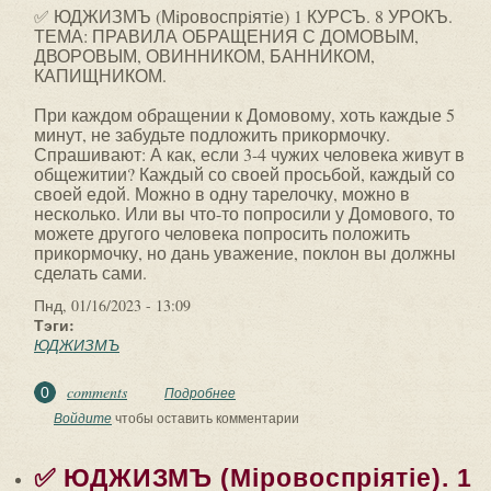
✅ ЮДЖИЗМЪ (Мiровоспрiятiе) 1 КУРСЪ. 8 УРОКЪ.
ТЕМА: ПРАВИЛА ОБРАЩЕНИЯ С ДОМОВЫМ,
ДВОРОВЫМ, ОВИННИКОМ, БАННИКОМ,
КАПИЩНИКОМ.
При каждом обращении к Домовому, хоть каждые 5
минут, не забудьте подложить прикормочку.
Спрашивают: А как, если 3-4 чужих человека живут в
общежитии? Каждый со своей просьбой, каждый со
своей едой. Можно в одну тарелочку, можно в
несколько. Или вы что-то попросили у Домового, то
можете другого человека попросить положить
прикормочку, но дань уважение, поклон вы должны
сделать сами.
Пнд, 01/16/2023 - 13:09
Тэги:
ЮДЖИЗМЪ
comments
0
Подробнее
о ✅ ЮДЖИЗМЪ (Мiровоспрiятiе) 1
КУРСЪ. 8 УРОКЪ. ТЕМА: ПРАВИЛА
Войдите
чтобы оставить комментарии
ОБРАЩЕНИЯ С ДОМОВЫМ...
✅ ЮДЖИЗМЪ (Мiровоспрiятiе). 1