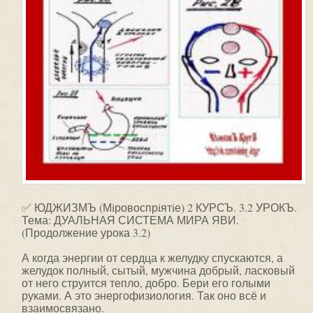
✅ ЮДЖИЗМЪ (Мiровоспрiятiе) 2 КУРСЪ. 3.2 УРОКЪ.
Тема: ДУАЛЬНАЯ СИСТЕМА МИРА ЯВИ.
(Продолжение урока 3.2)
А когда энергии от сердца к желудку спускаются, а
желудок полный, сытый, мужчина добрый, ласковый
от него струится тепло, добро. Бери его голыми
руками. А это энергофизиология. Так оно всё и
взаимосвязано.