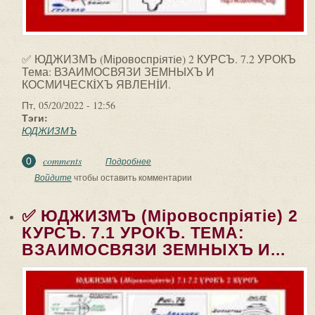
✅ ЮДЖИЗМЪ (Мiровоспрiятiе) 2 КУРСЪ. 7.2 УРОКЪ
Тема: ВЗАИМОСВЯЗИ ЗЕМНЫХЪ И
КОСМИЧЕСКİХЪ ЯВЛЕНİИ.
Пт, 05/20/2022 - 12:56
Тэги:
ЮДЖИЗМЪ
comments
0
Подробнее
о ✅ ЮДЖИЗМЪ (Мiровоспрiятiе) 2
КУРСЪ. 7.2 УРОКЪ. Тема:
Войдите
чтобы оставить комментарии
ВЗАИМОСВЯЗИ ЗЕМНЫХЪ И...
✅ ЮДЖИЗМЪ (Мiровоспрiятiе) 2
КУРСЪ. 7.1 УРОКЪ. ТЕМА:
ВЗАИМОСВЯЗИ ЗЕМНЫХЪ И...