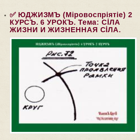
ВЗАИМОСВЯЗИ ЗЕМНЫХЪ И...
✅ ЮДЖИЗМЪ (Мiровоспрiятiе) 2
КУРСЪ. 6 УРОКЪ. Тема: СİЛА
ЖИЗНИ И ЖИЗНЕННАЯ СİЛА.