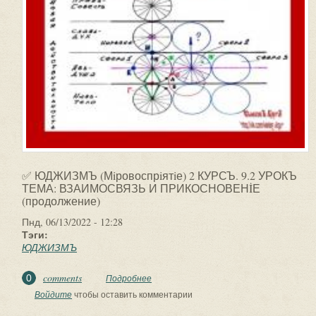
✅ ЮДЖИЗМЪ (Мiровоспрiятiе) 2 КУРСЪ. 9.2 УРОКЪ
ТЕМА: ВЗАИМОСВЯЗЬ И ПРИКОСНОВЕНİЕ
(продолжение)
Пнд, 06/13/2022 - 12:28
Тэги:
ЮДЖИЗМЪ
comments
0
Подробнее
о ✅ ЮДЖИЗМЪ (Мiровоспрiятiе) 2
КУРСЪ. 9.2 УРОКЪ. ТЕМА:
Войдите
чтобы оставить комментарии
ВЗАИМОСВЯЗЬ И...