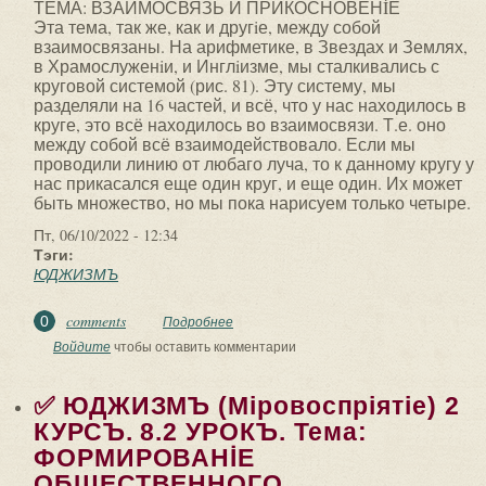
ТЕМА: ВЗАИМОСВЯЗЬ И ПРИКОСНОВЕНİЕ
Эта тема, так же, как и другiе, между собой
взаимосвязаны. На арифметике, в Звездах и Землях,
в Храмослуженiи, и Инглiизме, мы сталкивались с
круговой системой (рис. 81). Эту систему, мы
разделяли на 16 частей, и всё, что у нас находилось в
круге, это всё находилось во взаимосвязи. Т.е. оно
между собой всё взаимодействовало. Если мы
проводили линию от любаго луча, то к данному кругу у
нас прикасался еще один круг, и еще один. Их может
быть множество, но мы пока нарисуем только четыре.
Пт, 06/10/2022 - 12:34
Тэги:
ЮДЖИЗМЪ
comments
0
Подробнее
о ✅ ЮДЖИЗМЪ (Мiровоспрiятiе) 2
КУРСЪ. 9.1 УРОКЪ. ТЕМА:
Войдите
чтобы оставить комментарии
ВЗАИМОСВЯЗЬ И...
✅ ЮДЖИЗМЪ (Мiровоспрiятiе) 2
КУРСЪ. 8.2 УРОКЪ. Тема:
ФОРМИРОВАНİЕ
ОБЩЕСТВЕННОГО...