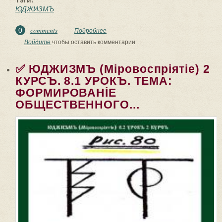
ЮДЖИЗМЪ
comments
0
Подробнее
о ✅ ЮДЖИЗМЪ (Мiровоспрiятiе) 2
КУРСЪ. 8.2 УРОКЪ. Тема:
Войдите
чтобы оставить комментарии
ФОРМИРОВАНİЕ ОБЩЕСТВЕННОГО...
✅ ЮДЖИЗМЪ (Мiровоспрiятiе) 2
КУРСЪ. 8.1 УРОКЪ. ТЕМА:
ФОРМИРОВАНİЕ
ОБЩЕСТВЕННОГО...