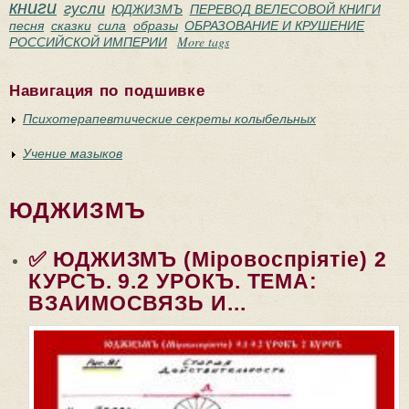
книги
гусли
ЮДЖИЗМЪ
ПЕРЕВОД ВЕЛЕСОВОЙ КНИГИ
песня
сказки
сила
образы
ОБРАЗОВАНИЕ И КРУШЕНИЕ
РОССИЙСКОЙ ИМПЕРИИ
More tags
Навигация по подшивке
Психотерапевтические секреты колыбельных
Учение мазыков
ЮДЖИЗМЪ
✅ ЮДЖИЗМЪ (Мiровоспрiятiе) 2
КУРСЪ. 9.2 УРОКЪ. ТЕМА:
ВЗАИМОСВЯЗЬ И...