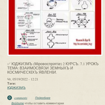
✅ ЮДЖИЗМЪ (Мiровоспрiятiе) 2 КУРСЪ. 7.1 УРОКЪ
ТЕМА: ВЗАИМОСВЯЗИ ЗЕМНЫХЪ И
КОСМИЧЕСКİХЪ ЯВЛЕНİИ.
Чт, 05/19/2022 - 12:21
Тэги:
ЮДЖИЗМЪ
comments
0
Подробнее
о ✅ ЮДЖИЗМЪ (Мiровоспрiятiе) 2
КУРСЪ. 7.1 УРОКЪ. ТЕМА:
Войдите
чтобы оставить комментарии