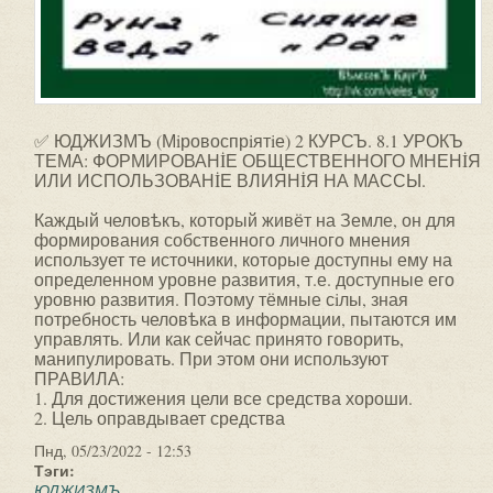
✅ ЮДЖИЗМЪ (Мiровоспрiятiе) 2 КУРСЪ. 8.1 УРОКЪ
ТЕМА: ФОРМИРОВАНİЕ ОБЩЕСТВЕННОГО МНЕНİЯ
ИЛИ ИСПОЛЬЗОВАНİЕ ВЛИЯНİЯ НА МАССЫ.
Каждый человѣкъ, который живёт на Земле, он для
формирования собственного личного мнения
использует те источники, которые доступны ему на
определенном уровне развития, т.е. доступные его
уровню развития. Поэтому тёмные сiлы, зная
потребность человѣка в информации, пытаются им
управлять. Или как сейчас принято говорить,
манипулировать. При этом они используют
ПРАВИЛА:
1. Для достижения цели все средства хороши.
2. Цель оправдывает средства
Пнд, 05/23/2022 - 12:53
Тэги:
ЮДЖИЗМЪ