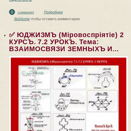
comments
0
Подробнее
о ✅ ЮДЖИЗМЪ (Мiровоспрiятiе) 2
КУРСЪ. 8.1 УРОКЪ. ТЕМА:
Войдите
чтобы оставить комментарии
ФОРМИРОВАНİЕ ОБЩЕСТВЕННОГО...
✅ ЮДЖИЗМЪ (Мiровоспрiятiе) 2
КУРСЪ. 7.2 УРОКЪ. Тема:
ВЗАИМОСВЯЗИ ЗЕМНЫХЪ И...