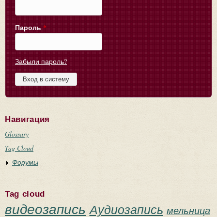
Пароль
*
Забыли пароль?
Навигация
Glossary
Tag Cloud
Форумы
Tag cloud
видеозапись
Аудиозапись
мельница