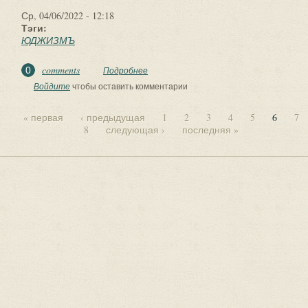
Ср, 04/06/2022 - 12:18
Тэги:
ЮДЖИЗМЪ
comments
0
Подробнее
о ✅ ЮДЖИЗМЪ (Мiровоспрiятiе) 2
КУРСЪ. 3.2 УРОКЪ. Тема: ДУАЛЬНАЯ
Войдите
чтобы оставить комментарии
СИСТЕМА МИРА ЯВИ.
« первая
‹ предыдущая
1
2
3
4
5
6
7
8
следующая ›
последняя »
Страницы