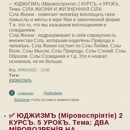
✅ ЮДЖИЗМЪ (Мiровоспрiятiе) 2 КУРСЪ. 6 УРОКЪ.
Тема: СİЛА ЖИЗНИ И ЖИЗНЕННАЯ СİЛА
Сiла Жизни - помогает человѣку воплощать свои
помыслы и мечты в мiре Яви в законченной форме.
Т.е. это то, что мы называем воплощением и
созиданием.
Сiла Жизни - подразумевает в себе совокупность
множества Сiлъ, которыми наделены Природа и
человѣкъ. Сiла Жизни состоит из Сiлы Любви, Сiлы
Воли, Сiлы Мысли, Сiлы Природы, Сiлы Стихий, Сiлы
Образов, Сiлы Созидания и т.д. Это я назвал
основные, но их больше.
Втр, 05/03/2022 - 12:05
Тэги:
ЮДЖИЗМЪ
comments
0
Подробнее
о ✅ ЮДЖИЗМЪ (Мiровоспрiятiе) 2
КУРСЪ. 6 УРОКЪ. Тема: СİЛА ЖИЗНИ И
Войдите
чтобы оставить комментарии
ЖИЗНЕННАЯ СİЛА.
✅ ЮДЖИЗМЪ (Мiровоспрiятiе) 2
КУРСЪ. 5 УРОКЪ. Тема: ДВА
МİРОВОЗРЕНİЯ НА...