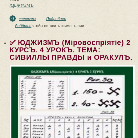
ЮДЖИЗМЪ
comments
0
Подробнее
о ✅ ЮДЖИЗМЪ (Мiровоспрiятiе) 2
КУРСЪ. 5 УРОКЪ. Тема: ДВА
Войдите
чтобы оставить комментарии
МİРОВОЗРЕНİЯ НА...
✅ ЮДЖИЗМЪ (Мiровоспрiятiе) 2
КУРСЪ. 4 УРОКЪ. ТЕМА:
СИВИЛЛЫ ПРАВДЫ и ОРАКУЛЪ.