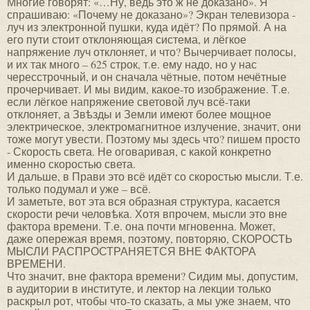
Многие говорят: «…Ну, ведь это ж не доказано». Я
спрашиваю: «Почему не доказано»? Экран телевизора -
луч из электронной пушки, куда идёт? По прямой. А на
его пути стоит отклоняющая система, и лёгкое
напряжение луч отклоняет, и что? Вычерчивает полосы,
и их так много – 625 строк, т.е. ему надо, но у нас
чересстрочный, и он сначала чётные, потом нечётные
прочерчивает. И мы видим, какое-то изображение. Т.е.
если лёгкое напряжение световой луч всё-таки
отклоняет, а Звѣзды и Земли имеют более мощное
электрическое, электромагнитное излучение, значит, они
тоже могут увести. Поэтому мы здесь что? пишем просто
- Скорость света. Не оговаривая, с какой конкретно
именно скоростью света.
И дальше, в Прави это всё идёт со скоростью мысли. Т.е.
только подумал и уже – всё.
И заметьте, вот эта вся образная структура, касается
скорости речи человѣка. Хотя впрочем, мысли это вне
фактора времени. Т.е. она почти мгновенна. Может,
даже опережая время, поэтому, повторяю, СКОРОСТЬ
МЫСЛИ РАСПРОСТРАНЯЕТСЯ ВНЕ ФАКТОРА
ВРЕМЕНИ.
Что значит, вне фактора времени? Сидим мы, допустим,
в аудитории в институте, и лектор на лекции только
раскрыл рот, чтобы что-то сказать, а мы уже знаем, что