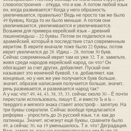
словопостроения – откуда, что и как. А потом любой язык
он, когда развивается? Когда у него образность
увеличивается, правильно? Ведь не просто так же было
49 буквиц. Когда-то их было меньше. А потом они
увеличиваются, увеличиваются и увеличиваются.
Возьмем для примера еврейский язык – древний
лашенкоидыш – 22 буквы. Потом он поделился на
арамейский, который в последствие стал современным
ивритом. В иврите вначале тоже было 22 буквы, потом
иврит увеличился до 28. Идиш – 28, потом 30 букв.
Сейчас современный иврит там их уже 32. Т.е. заметьте,
живя среди народов еврейский народ, он что? Он
обогащает за счет других, добавляет. Пускай они
называют это конечной буквой, т.е. добавляют, как
концевые, но у них же уже получается букв больше,
значит, образов написания получается больше, значит,
речь развивается, и развивается народ так?
А у нас что? 49, 44, 43, 38, 35, 33, сейчас около 30 – Ё почти
перестали использовать, пишут Е, и вместо Ъ и Ь –
твердого и мягкого знака ставят апостроф – запятую. На
три буквы сократили. Сейчас вообще предлагается
реформа – упростить до 26 русский язык, т.е. как до
латиницы. Значит, исчезнут ещё буквы, сравните было
49, а сейчас 30, на 19 уменьшилось. Т.е. что? Деградация.
Ведь заметьте, раньше распространенными было 19