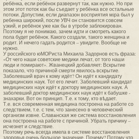
ребёнка, если ребёнок развернут так, как нужно. Но при
этом этот поток как бы съедает у ребёнка все остальные
потоки. Допустим, если диапазон восприятия мiра был у
ребенка широкий, после УВЧ он становится совсем
узкий, и ребёнок уже как бы в утробе заблокирован.
Поэтому я не понимаю, зачем идти и смотреть какого
пола будет ребёнок. Какого создали, такого женщина и
родит. И нечего гадать родится – увидите. Вообще не
нужно.
У российского юМОРиста Михаила Задорнов есть фраза:
«От чего наши советские медики лечат, от того наши
люди и помирают». Жванецкий добавляет: Вскрытие
показало, что причиной смерти явилось вскрытие.
Заболевший врач к кому идёт? Он идёт к кандидату
медицинских наук. Тот его лечит. Заболевший кандидат
медицинских наук идёт к доктору медицинских наук. А
заболевший доктор медицинских наук идёт к бабушке -
знахарки. Вот он принцип. Т.е. к тому, кто вѣдает.
Т.е. вся современная медицина построена на работе со
следствием, т.е. с тем, что занесено в человеческий
организм извне. Славѧнская же система восстановления
она построена на работе с причиной. Убрать причину –
исчезнет и следствие.
Поэтому речь всегда имела в системе восстановления
здоровья очень большое значение. Почему? Потому что