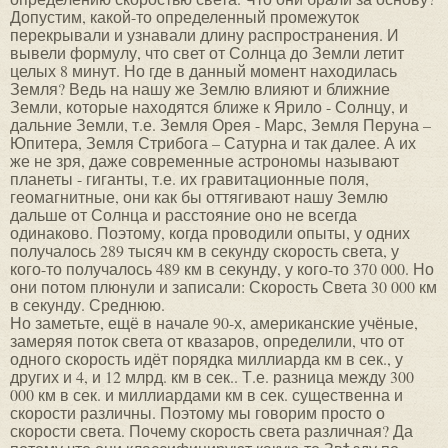
Допустим, какой-то определенный промежуток
перекрывали и узнавали длину распространения. И
вывели формулу, что свет от Солнца до Земли летит
целых 8 минут. Но где в данный момент находилась
Земля? Ведь на нашу же Землю влияют и ближние
Земли, которые находятся ближе к Ярило - Солнцу, и
дальние Земли, т.е. Земля Орея - Марс, Земля Перуна –
Юпитера, Земля Стрибога – Сатурна и так далее. А их
же не зря, даже современные астрономы называют
планеты - гиганты, т.е. их гравитационные поля,
геомагнитные, они как бы оттягивают нашу Землю
дальше от Солнца и расстояние оно не всегда
одинаково. Поэтому, когда проводили опыты, у одних
получалось 289 тысяч км в секунду скорость света, у
кого-то получалось 489 км в секунду, у кого-то 370 000. Но
они потом плюнули и записали: Скорость Света 30 000 км
в секунду. Среднюю.
Но заметьте, ещё в начале 90-х, американские учёные,
замеряя поток света от квазаров, определили, что от
одного скорость идёт порядка миллиарда км в сек., у
других и 4, и 12 млрд. км в сек.. Т.е. разница между 300
000 км в сек. и миллиардами км в сек. существенна и
скорости различны. Поэтому мы говорим просто о
скорости света. Почему скорость света различная? Да