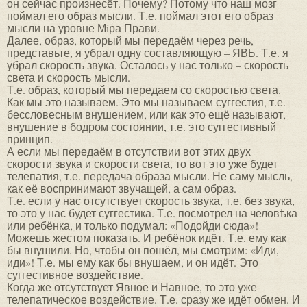
он сейчас произнесёт. Почему? Потому что наш мозг
поймал его образ мысли. Т.е. поймал этот его образ
мысли на уровне Мiра Прави.
Далее, образ, который мы передаём через речь,
представьте, я убрал одну составляющую – ЯВЬ. Т.е. я
убрал скорость звука. Осталось у нас только – скорость
света и скорость мысли.
Т.е. образ, который мы передаем со скоростью света.
Как мы это называем. Это мы называем суггестия, т.е.
бессловесным внушением, или как это ещё называют,
внушение в бодром состоянии, т.е. это суггестивный
принцип.
А если мы передаём в отсутствии вот этих двух –
скорости звука и скорости света, то вот это уже будет
телепатия, т.е. передача образа мысли. Не саму мысль,
как её воспринимают звучащей, а сам образ.
Т.е. если у нас отсутствует скорость звука, т.е. без звука,
то это у нас будет суггестика. Т.е. посмотрел на человѣка
или ребёнка, и только подумал: «Подойди сюда»!
Можешь жестом показать. И ребёнок идёт. Т.е. ему как
бы внушили. Но, чтобы он пошёл, мы смотрим: «Иди,
иди»! Т.е. мы ему как бы внушаем, и он идёт. Это
суггестивное воздействие.
Когда же отсутствует Явное и Навное, то это уже
телепатическое воздействие. Т.е. сразу же идёт обмен. И