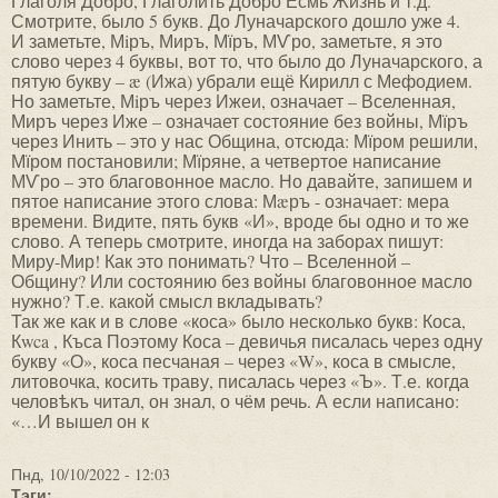
Глаголя Добро, Глаголить Добро Есмь Жизнь и т.д.
Смотрите, было 5 букв. До Луначарского дошло уже 4.
И заметьте, Мiръ, Миръ, Мїръ, МѴро, заметьте, я это
слово через 4 буквы, вот то, что было до Луначарского, а
пятую букву – æ (Ижа) убрали ещё Кирилл с Мефодием.
Но заметьте, Мiръ через Ижеи, означает – Вселенная,
Миръ через Иже – означает состояние без войны, Мїръ
через Инить – это у нас Община, отсюда: Мїром решили,
Мїром постановили; Мїряне, а четвертое написание
МѴро – это благовонное масло. Но давайте, запишем и
пятое написание этого слова: Мæръ - означает: мера
времени. Видите, пять букв «И», вроде бы одно и то же
слово. А теперь смотрите, иногда на заборах пишут:
Миру-Мир! Как это понимать? Что – Вселенной –
Общину? Или состоянию без войны благовонное масло
нужно? Т.е. какой смысл вкладывать?
Так же как и в слове «коса» было несколько букв: Коса,
Кwca , Къса Поэтому Коса – девичья писалась через одну
букву «О», коса песчаная – через «W», коса в смысле,
литовочка, косить траву, писалась через «Ъ». Т.е. когда
человѣкъ читал, он знал, о чём речь. А если написано:
«…И вышел он к
Пнд, 10/10/2022 - 12:03
Тэги: