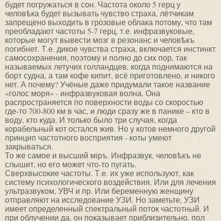
будет погружаться в сон. Частота около 5 герц у
человѣка будет вызывать чувство страха, лётчикам
запрещено выходить в грозовые облака потому, что там
преобладают частоты 5-7 герц, т.е. инфразвуковые,
которые могут вывести мозг в резонанс и человѣкъ
погибнет. Т.е. дикое чувства страха, включается инстинкт
самосохранения, поэтому и полно до сих пор, так
называемых летучих голландцев, когда поднимаются на
борт судна, а там кофе кипит, всё приготовлено, и никого
нет. А почему? Учёные даже придумали такое название
«голос моря» - инфразвуковая волна. Она
распространяется по поверхности воды со скоростью
где-то 700-800 км в час, и люди сразу же в панике – кто в
воду, кто куда. И только было три случая, когда
корабельный кот остался жив. Но у котов немного другой
принцип частотного восприятия - коты умеют
закрываться.
То же самое и высший мiръ. Инфразвук, человѣкъ не
слышит, но его может что-то пугать.
Сверхвысокие частоты. Т.е. их уже используют, как
систему психологического воздействия. Или для лечения
ультразвуком, УВЧ и пр. Или беременную женщину
отправляют на исследование УЗИ. Но заметьте, УЗИ
имеет определенный спектральный поток частотный. И
при облучении да, он показывает приблизительно, пол