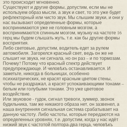
это происходит мгновенно.
Существуют и другие формы, допустим, если мы не
используем образ мысли, а звук и свет, то это уже будет
рефлекторный или чисто звук. Мы слышим звуки, и они у
нас вызывают определенные формы, которые
воспринимаются уже не головным мозгом, а
воспринимаются спинным мозгом, музыку на частоте 16
герц мы будем слышать жуть, т.е. как бы другие формы
восприятия.
Либо световые, допустим, водитель едет за рулем
автомобиля. Загорелся красный свет, ведь он же не
слышит ни звука, ни сигнала, но он раз – и по тормозам.
Почему? Потому что красный спектр действует
предупреждающе. И человѣкъ останавливается. И
заметьте, никогда в больницах, особенно
психиатрических, не красят красным цветом стены,
чтобы не раздражал, а красят успокаивающими тонами –
белым или голубыми тонами. Это уже цветовое
воздействие.
Или звуковое - гудок, сигнал тревоги, зуммер, звонок
будильника, там же никакого образа нет, он зазвенел, а
наша внутренняя сигнальная система срабатывает на
данную частоту. Либо частоты, которые передаются на
определенных уровнях, т.е. допустим, когда у нас идёт
низкий звук с частотой полтора-два герца, человѣкъ