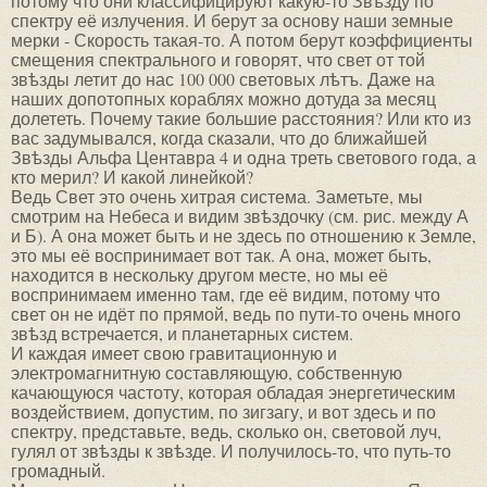
потому что они классифицируют какую-то Звѣзду по
спектру её излучения. И берут за основу наши земные
мерки - Скорость такая-то. А потом берут коэффициенты
смещения спектрального и говорят, что свет от той
звѣзды летит до нас 100 000 световых лѣтъ. Даже на
наших допотопных кораблях можно дотуда за месяц
долететь. Почему такие большие расстояния? Или кто из
вас задумывался, когда сказали, что до ближайшей
Звѣзды Альфа Центавра 4 и одна треть светового года, а
кто мерил? И какой линейкой?
Ведь Свет это очень хитрая система. Заметьте, мы
смотрим на Небеса и видим звѣздочку (см. рис. между А
и Б). А она может быть и не здесь по отношению к Земле,
это мы её воспринимает вот так. А она, может быть,
находится в нескольку другом месте, но мы её
воспринимаем именно там, где её видим, потому что
свет он не идёт по прямой, ведь по пути-то очень много
звѣзд встречается, и планетарных систем.
И каждая имеет свою гравитационную и
электромагнитную составляющую, собственную
качающуюся частоту, которая обладая энергетическим
воздействием, допустим, по зигзагу, и вот здесь и по
спектру, представьте, ведь, сколько он, световой луч,
гулял от звѣзды к звѣзде. И получилось-то, что путь-то
громадный.