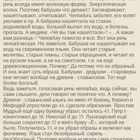
речь всегда имеет волновую форму. Энергетическая
волна. Поэтому бабушки что делают? Заговаривают,
нашептывают, отчитывают. Человѣкъ заболел, его колят
уколами и пр. А бабушка нашептала на стакан
родниковой воды, больной выпил эту воду, и болезнь
пропала. А медики: «Чё вы там нашептали»? «…А какая
вам разница»? Человѣку помогло и всё. Вот она речь
человѣческая. Но заметьте, бабушка не нашептывает на
воду на современном языке. Она читает старые
молитвы, старые гимны, старые обращения, и читает их
на руском языке, а не на советском, т.е. на ещё
дореволюционном. Почему? Да потому что он образный.
И она знает суть образа. Бабушки - дедушки – староверы
они читают вообще на древне - славѧнском. Тот ещё
более богатый.
Ведь заметьте, голосовая речь человѣка, ведь сейчас, вы
сами слышите, дети говорят не понятно что. А почему?
Древне - славѧнский ѧзыкъ он имел 49 буквиц. Кирилл и
Мефодий упростили до 44, сделали обрезание. Ярослав
Мудрый ещё одну буквицу убрал, осталось 43. Петр I -
изничтожил до 38. Николай II до 35. Луначарский ещё
больше сократил до 32 и ввёл букву «Ё», которой не
было. Получилось 33, и он убрал образы и включил как
фонемику. Язык стал безобразный, сиречь -
безОбразный. Поэтому вообще исчезла сама структура