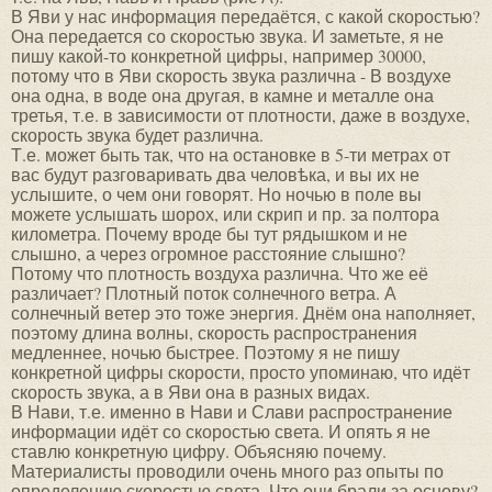
В Яви у нас информация передаётся, с какой скоростью?
Она передается со скоростью звука. И заметьте, я не
пишу какой-то конкретной цифры, например 30000,
потому что в Яви скорость звука различна - В воздухе
она одна, в воде она другая, в камне и металле она
третья, т.е. в зависимости от плотности, даже в воздухе,
скорость звука будет различна.
Т.е. может быть так, что на остановке в 5-ти метрах от
вас будут разговаривать два человѣка, и вы их не
услышите, о чем они говорят. Но ночью в поле вы
можете услышать шорох, или скрип и пр. за полтора
километра. Почему вроде бы тут рядышком и не
слышно, а через огромное расстояние слышно?
Потому что плотность воздуха различна. Что же её
различает? Плотный поток солнечного ветра. А
солнечный ветер это тоже энергия. Днём она наполняет,
поэтому длина волны, скорость распространения
медленнее, ночью быстрее. Поэтому я не пишу
конкретной цифры скорости, просто упоминаю, что идёт
скорость звука, а в Яви она в разных видах.
В Нави, т.е. именно в Нави и Слави распространение
информации идёт со скоростью света. И опять я не
ставлю конкретную цифру. Объясняю почему.
Материалисты проводили очень много раз опыты по
определению скоростью света. Что они брали за основу?