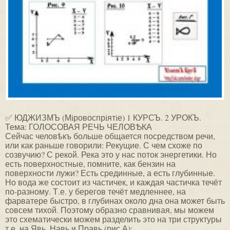
✅ ЮДЖИЗМЪ (Мiровоспрiятiе) 1 КУРСЪ. 2 УРОКЪ.
Тема: ГОЛОСОВАЯ РЕЧЬ ЧЕЛОВѢКА
Сейчас человѣкъ больше общается посредством речи,
или как раньше говорили: Рекущие. С чем схоже по
созвучию? С рекой. Река это у нас поток энергетики. Но
есть поверхностные, помните, как бензин на
поверхности лужи? Есть срединные, а есть глубинные.
Но вода же состоит из частичек, и каждая частичка течёт
по-разному. Т.е. у берегов течёт медленнее, на
фарватере быстро, в глубинах около дна она может быть
совсем тихой. Поэтому образно сравнивая, мы можем
это схематически можем разделить это на три структуры
т.е. на Явь, Навь и Правь (рис А):