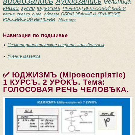
видеозапись
Аудиозапись
мельница
книги
гусли
ЮДЖИЗМЪ
ПЕРЕВОД ВЕЛЕСОВОЙ КНИГИ
песня
сказки
сила
образы
ОБРАЗОВАНИЕ И КРУШЕНИЕ
РОССИЙСКОЙ ИМПЕРИИ
More tags
Навигация по подшивке
Психотерапевтические секреты колыбельных
Учение мазыков
✅ ЮДЖИЗМЪ (Мiровоспрiятiе)
1 КУРСЪ. 2 УРОКЪ. Тема:
ГОЛОСОВАЯ РЕЧЬ ЧЕЛОВѢКА.