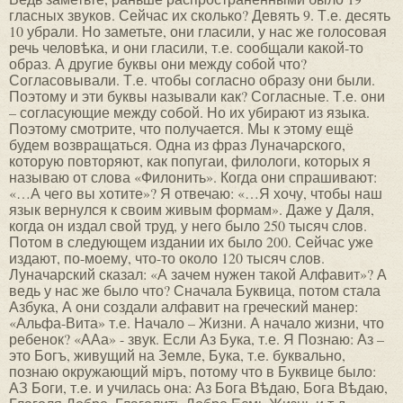
гласных звуков. Сейчас их сколько? Девять 9. Т.е. десять
10 убрали. Но заметьте, они гласили, у нас же голосовая
речь человѣка, и они гласили, т.е. сообщали какой-то
образ. А другие буквы они между собой что?
Согласовывали. Т.е. чтобы согласно образу они были.
Поэтому и эти буквы называли как? Согласные. Т.е. они
– согласующие между собой. Но их убирают из языка.
Поэтому смотрите, что получается. Мы к этому ещё
будем возвращаться. Одна из фраз Луначарского,
которую повторяют, как попугаи, филологи, которых я
называю от слова «Филонить». Когда они спрашивают:
«…А чего вы хотите»? Я отвечаю: «…Я хочу, чтобы наш
язык вернулся к своим живым формам». Даже у Даля,
когда он издал свой труд, у него было 250 тысяч слов.
Потом в следующем издании их было 200. Сейчас уже
издают, по-моему, что-то около 120 тысяч слов.
Луначарский сказал: «А зачем нужен такой Алфавит»? А
ведь у нас же было что? Сначала Буквица, потом стала
Азбука, А они создали алфавит на греческий манер:
«Альфа-Вита» т.е. Начало – Жизни. А начало жизни, что
ребенок? «ААа» - звук. Если Аз Бука, т.е. Я Познаю: Аз –
это Богъ, живущий на Земле, Бука, т.е. буквально,
познаю окружающий мiръ, потому что в Буквице было:
АЗ Боги, т.е. и училась она: Аз Бога Вѣдаю, Бога Вѣдаю,