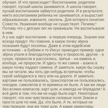
обучает. И что происходит? Воспитанием, родители
говорят, пускай школа занимается. А школа говорит,
пускай воспитанием займутся родители. И в результате,
никто воспитанием ребенка не занимается, и вырастает
образованная, извините, сволочь. Для которого понятия:
Совести, Уважения вообще не существует. Почему?
Потому что с детских лет не прививали. Не воспитывали
в нем.
А у нас идёт воспитание - в первую очередь. Знания они
всегда придут. Но главное, в какую почву зёрна
познания будут посеяны. Даже в этом иудейском
источнике – в Библии и то Иисус приводил пример: одни
зёрна упали в благодатную почву и проросли, другие – в
сухую, проросли и рассохлись, третьи – на камень и,
вообще, не проросли. И здесь то же самое – важно в
какую почву падают семена. И заметьте, какую бы сказку
мы ни читали, мы хоть где-нибудь встречали, чтобы
герой заблудился в лесу или на дороге. И заметьте,
картами не пользовались, транспортом не пользовались,
поездов, самолетов в те времена не было. А как же люди
без всяких компасов, карт шли, и никогда не блуждали? А
всё дело в том, что им не надо было карт. Некоторые
говорят, что они чувствовали силовые поля Земли и
просто шли по ним. Да, это было. А те, которые не
чувствовали, они же тоже шли. А какие ориентиры