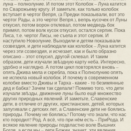
луна – полнолуние. И потом этот Колобок – Луна катится
по Сварожьему кругу. И заметьте, как только колобок
вступает в чертог Вепря, (а Предки показывали, вот это
чертог Рады, а это чертог Вепря.), вепрь кусочек от Луны
откусил, потом ворон отклевал, потом медведь бок
примял, потом волк кусок откусил, остался серпик. Пока
Лиса, т.е. чертог Лисы, не съела и этот серпик. И
наступило Новолуние. Выходили и детям показывали
созвездия, и дети наблюдали как колобок – Луна катится
через эти созвездия, и исчезает, как и было образно
описано – этот откусил, другой склевал. И таким
образом, дети изучали звѣздную карту неба. Интересно,
удобно и наглядно. А потом цикл повторялся вновь –
опять Джива мела и скребла, пока к Полнолунию опять
не испекла новый колобок. И почему в современном
колобке вместо Дживы и Тарха - какие - то безимянные
дед и бабка? Зачем так сделали? Помимо того, что дети
изучали звѣзды, движение луны было ещё множество
других природных явлений. И заметьте, Славенские
дети, в отличие от других, христианских, детей, которых
запугивали с детских лет, а Славенские дети не боялись
природы. Почему не боялись? Потому что знали, что нас
кто породил? Род. А всё, что при нём есть – ПриРода. И
всякое явление природы подвластно воле Вышних
Богов, а если мы – дети Божии, значит, эти явления