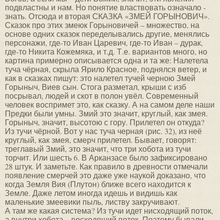
подвластны и нам. Но понятие властвовать означало -
знать. Отсюда и вторая СКАЗКА «ЗМЕЙ ГОРЫНОВИЧ».
Сказок про этих змеюк Горыновичей – множество, на
основе одних сказок переделывались другие, менялись
персонажи, где-то Иван Царевич, где-то Иван – дурак,
где-то Никита Кожемяка, и т.д. Т.е. вариантов много, но
картина примерно описывается одна и та же: Налетела
туча чёрная, скрыла Ярило Красное, поднялся ветер, и
как в сказках пишут: это налетел тучей черною Змей
Горыныч, Виев сын. Стога разметал, крыши с изб
посрывал, людей и скот в полон увёл. Современный
человек воспримет это, как сказку. А на самом деле наши
Предки были умны. Змий это значит, круглый, как змея.
Горыныч, значит, высотою с гору. Прилетел он откуда?
Из тучи чёрной. Вот у нас туча черная (рис. 32), из неё
круглый, как змея, смерч прилетел. Бывает, говорят:
треглавый Змий, это значит, что три хобота из тучи
торчит. Или шесть 6. В Арканзасе было зафиксировано
28 штук. И заметьте. Как правило в древности отмечали
появление смерчей это даже уже наукой доказано, что
когда Земля Вия (Плутон) ближе всего находится к
Земле. Даже летом иногда идешь и видишь как
маленькие змеевики пыль, листву закручивают.
А там же какая система? Из тучи идет нисходящий поток,
а внутри хобота – восходящий поток. Поэтому бывали