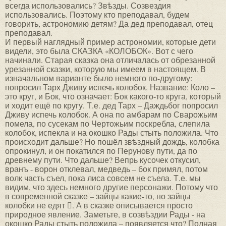
всегда использовались? Звѣзды. Созвездия
использовались. Поэтому кто преподавал, будем
говорить, астрономию детям? Да дед преподавал, отец
преподавал.
И первый наглядный пример астрономии, которые дети
видели, это была СКАЗКА «КОЛОБОК». Вот с чего
начинали. Старая сказка она отличалась от обрезанной
урезанной сказки, которую мы имеем в настоящем. В
изначальном варианте было немного по-другому:
попросил Тарх Дживу испечь колобок. Название: Коло –
это круг, и Бок, что означает: Бок какого-то круга, который
и ходит ещё по кругу. Т.е. дед Тарх – Даждьбог попросил
Дживу испечь колобок. А она по амбарам по Сварожьим
помела, по сусекам по Чертожьим поскребла, слепила
колобок, испекла и на окошко Рады стыть положила. Что
происходит дальше? Но пошёл звѣздный дождь, колобка
опрокинул, и он покатился по Перунову пути, да по
древнему пути. Что дальше? Вепрь кусочек откусил,
вранъ - ворон отклевал, медведь – бок примял, потом
волк часть съел, пока лиса совсем не съела. Т.е. мы
видим, что здесь немного другие персонажи. Потому что
в современной сказке – зайцы какие-то, но зайцы
колобки не едят . А в сказке описывается просто
природное явление. Заметьте, в созвѣздии Рады - на
окошко Рады стыть положила – появляется что? Полная