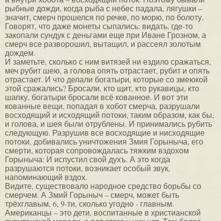
рыбные дожди, когда рыба с небес падала, лягушки –
значит, смерч прошелся по речке, по морю, по болоту.
Говорят, что даже монеты сыпались: видать, где-то
закопали сундук с деньгами еще при Иване Грозном, а
смерч все разворошил, вытащил, и рассеял золотым
дождем.
И заметьте, сколько с ним витязей ни ездило сражаться,
меч рубит шею, а голова опять отрастает, рубит и опять
отрастает. И что делали богатыри, которые со змеюкой
этой сражались? Бросали, кто щит, кто рукавицы, кто
шапку, богатыри бросали всё кованное. И вот эти
кованные вещи, попадая в хобот смерча, разрушали
восходящий и исходящий потоки, таким образом, как бы,
и голова, и шея были отрублены. И принимались рубить
следующую. Разрушив все восходящие и нисходящие
потоки, добивались уничтожения Змия Горыныча, его
смерти, которая сопровождалась тяжким вздохом
Горыныча: И испустил свой духъ. А это когда
разрушаются потоки, возникает особый звук,
напоминающий вздох.
Видите, существовало народное средство борьбы со
смерчем. А Змий Горыныч – смерч, может быть
трёхглавым, 6, 9-ти, сколько угодно - главным.
Американцы – это дети, воспитанные в христианской