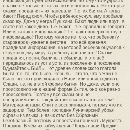
информация будет без искажения, потому что мудрость
она же не только в сказах, но и в поговорках. Некоторые
сказки, предания – их напевали. Т.е. их баяли. А когда
бают? Перед сном. Чтобы ребенок уснул, ему пробаяли
сказочку. Даже у негра Пушкина: Бают люди или врут - в
свете вот какое диво. Т.е. Бают – т.е. правильно говорят?
Или искажают информацию? Т.е. дают поверхностную
информацию? Поэтому многое из того, что ребенок (у
староверов) узнает в детстве – это всё древняя
правдивая информация, на которой ребенок обучался к
окружающему миру. А ребенку давали что? Сказки
придания, песни, былины, небылицы и это всё
передавалось из уст в уста, из поколения в поколение.
Вдумайтесь: БЫЛЬ – от древне-словенского глагола
Быти, т.е. то, что было. Небыль – это то, что в Яви не
было, но это происходило в Нави, или происходило в
Слави, т.е. не в этой форме бытия. Но даже, если оно
происходило не в нашей форме бытия, оно всё равно
происходило. Поэтому все сказы они не
воспринимались, как действительность только кем?
Материалистами. Они не воспринимали, потому что их
зашорили. Тем более, господин Луначарский убрал
образы из языка, и язык стал Без Образный –
безобразный, поэтому и перестали понимать Мудрость
Предков. В чём их заблуждение? Когда наши Предки