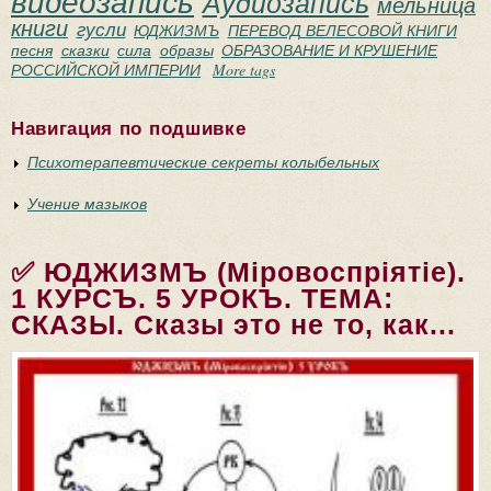
видеозапись
Аудиозапись
мельница
книги
гусли
ЮДЖИЗМЪ
ПЕРЕВОД ВЕЛЕСОВОЙ КНИГИ
песня
сказки
сила
образы
ОБРАЗОВАНИЕ И КРУШЕНИЕ
РОССИЙСКОЙ ИМПЕРИИ
More tags
Навигация по подшивке
Психотерапевтические секреты колыбельных
Учение мазыков
✅ ЮДЖИЗМЪ (Мiровоспрiятiе).
1 КУРСЪ. 5 УРОКЪ. ТЕМА:
СКАЗЫ. Сказы это не то, как...