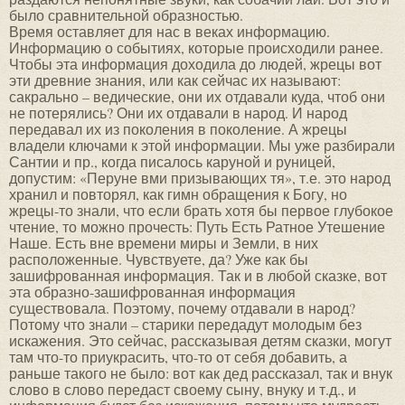
было сравнительной образностью.
Время оставляет для нас в веках информацию.
Информацию о событиях, которые происходили ранее.
Чтобы эта информация доходила до людей, жрецы вот
эти древние знания, или как сейчас их называют:
сакрально – ведические, они их отдавали куда, чтоб они
не потерялись? Они их отдавали в народ. И народ
передавал их из поколения в поколение. А жрецы
владели ключами к этой информации. Мы уже разбирали
Сантии и пр., когда писалось каруной и руницей,
допустим: «Перуне вми призывающих тя», т.е. это народ
хранил и повторял, как гимн обращения к Богу, но
жрецы-то знали, что если брать хотя бы первое глубокое
чтение, то можно прочесть: Путь Есть Ратное Утешение
Наше. Есть вне времени миры и Земли, в них
расположенные. Чувствуете, да? Уже как бы
зашифрованная информация. Так и в любой сказке, вот
эта образно-зашифрованная информация
существовала. Поэтому, почему отдавали в народ?
Потому что знали – старики передадут молодым без
искажения. Это сейчас, рассказывая детям сказки, могут
там что-то приукрасить, что-то от себя добавить, а
раньше такого не было: вот как дед рассказал, так и внук
слово в слово передаст своему сыну, внуку и т.д., и