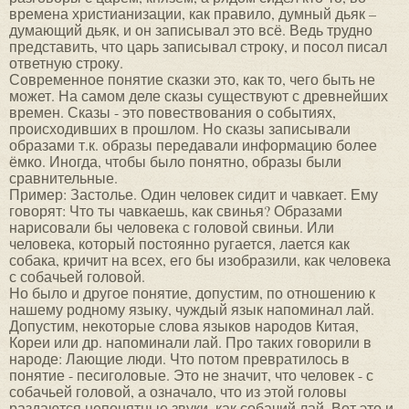
времена христианизации, как правило, думный дьяк –
думающий дьяк, и он записывал это всё. Ведь трудно
представить, что царь записывал строку, и посол писал
ответную строку.
Современное понятие сказки это, как то, чего быть не
может. На самом деле сказы существуют с древнейших
времен. Сказы - это повествования о событиях,
происходивших в прошлом. Но сказы записывали
образами т.к. образы передавали информацию более
ёмко. Иногда, чтобы было понятно, образы были
сравнительные.
Пример: Застолье. Один человек сидит и чавкает. Ему
говорят: Что ты чавкаешь, как свинья? Образами
нарисовали бы человека с головой свиньи. Или
человека, который постоянно ругается, лается как
собака, кричит на всех, его бы изобразили, как человека
с собачьей головой.
Но было и другое понятие, допустим, по отношению к
нашему родному языку, чуждый язык напоминал лай.
Допустим, некоторые слова языков народов Китая,
Кореи или др. напоминали лай. Про таких говорили в
народе: Лающие люди. Что потом превратилось в
понятие - песиголовые. Это не значит, что человек - с
собачьей головой, а означало, что из этой головы
раздаются непонятные звуки, как собачий лай. Вот это и