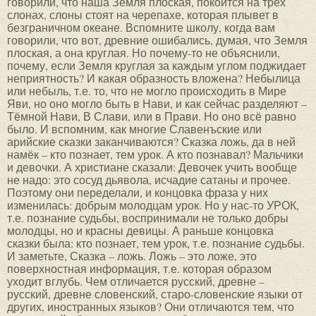
говорили, что наша Земля плоская, покоится на трёх
слонах, слоны стоят на черепахе, которая плывет в
безграничном океане. Вспомните школу, когда вам
говорили, что вот, древние ошибались, думая, что Земля
плоская, а она круглая. Но почему-то не объяснили,
почему, если Земля круглая за каждым углом поджидает
неприятность? И какая образность вложена? Небылица
или небыль, т.е. то, что не могло происходить в Мире
Яви, но оно могло быть в Нави, и как сейчас разделяют –
Тёмной Нави, В Слави, или в Прави. Но оно всё равно
было. И вспомним, как многие Славенъские или
арийские сказки заканчиваются? Сказка ложь, да в ней
намёк – кто познает, тем урок. А кто познавал? Мальчики
и девочки. А христиане сказали: Девочек учить вообще
не надо: это сосуд дьявола, исчадие сатаны и прочее.
Поэтому они переделали, и концовка фраза у них
изменилась: добрым молодцам урок. Но у нас-то УРОК,
т.е. познание судьбы, воспринимали не только добры
молодцы, но и красны девицы. А раньше концовка
сказки была: кто познает, тем урок, т.е. познание судьбы.
И заметьте, Сказка – ложь. Ложь – это ложе, это
поверхностная информация, т.е. которая образом
уходит вглубь. Чем отличается русский, древне –
русский, древне словенский, старо-словенские языки от
других, иностранных языков? Они отличаются тем, что