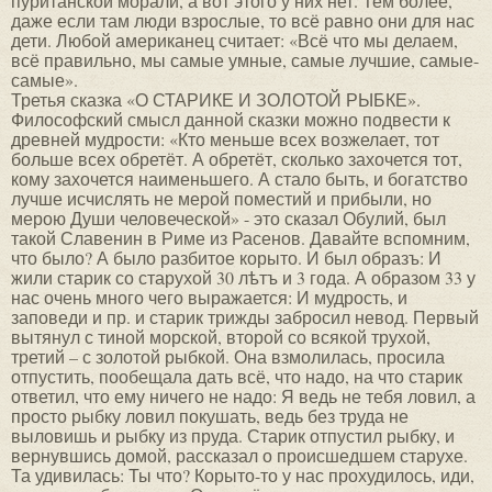
пуританской морали, а вот этого у них нет. Тем более,
даже если там люди взрослые, то всё равно они для нас
дети. Любой американец считает: «Всё что мы делаем,
всё правильно, мы самые умные, самые лучшие, самые-
самые».
Третья сказка «О СТАРИКЕ И ЗОЛОТОЙ РЫБКЕ».
Философский смысл данной сказки можно подвести к
древней мудрости: «Кто меньше всех возжелает, тот
больше всех обретёт. А обретёт, сколько захочется тот,
кому захочется наименьшего. А стало быть, и богатство
лучше исчислять не мерой поместий и прибыли, но
мерою Души человеческой» - это сказал Обулий, был
такой Славенин в Риме из Расенов. Давайте вспомним,
что было? А было разбитое корыто. И был образъ: И
жили старик со старухой 30 лѣтъ и 3 года. А образом 33 у
нас очень много чего выражается: И мудрость, и
заповеди и пр. и старик трижды забросил невод. Первый
вытянул с тиной морской, второй со всякой трухой,
третий – с золотой рыбкой. Она взмолилась, просила
отпустить, пообещала дать всё, что надо, на что старик
ответил, что ему ничего не надо: Я ведь не тебя ловил, а
просто рыбку ловил покушать, ведь без труда не
выловишь и рыбку из пруда. Старик отпустил рыбку, и
вернувшись домой, рассказал о происшедшем старухе.
Та удивилась: Ты что? Корыто-то у нас прохудилось, иди,