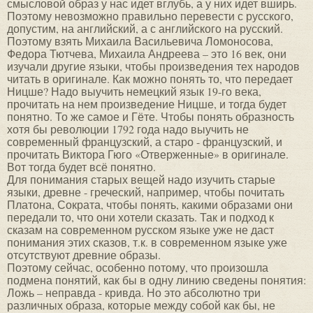
смысловой образ у нас идет вглубь, а у них идет вширь.
Поэтому невозможно правильно перевести с русского,
допустим, на английский, а с английского на русский.
Поэтому взять Михаила Васильевича Ломоносова,
Федора Тютчева, Михаила Андреева – это 16 век, они
изучали другие языки, чтобы произведения тех народов
читать в оригинале. Как можно понять то, что передает
Ницше? Надо выучить немецкий язык 19-го века,
прочитать на нем произведение Ницше, и тогда будет
понятно. То же самое и Гёте. Чтобы понять образность
хотя бы революции 1792 года надо выучить не
современный французский, а старо - французский, и
прочитать Виктора Гюго «Отверженные» в оригинале.
Вот тогда будет всё понятно.
Для понимания старых вещей надо изучить старые
языки, древне - греческий, например, чтобы почитать
Платона, Сократа, чтобы понять, какими образами они
передали то, что они хотели сказать. Так и подход к
сказам на современном русском языке уже не даст
понимания этих сказов, т.к. в современном языке уже
отсутствуют древние образы.
Поэтому сейчас, особенно потому, что произошла
подмена понятий, как бы в одну линию сведены понятия:
Ложь – неправда - кривда. Но это абсолютно три
различных образа, которые между собой как бы, не