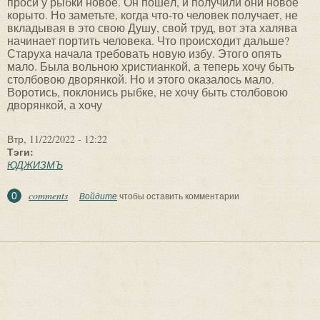
проси у рыбки новое. Он пошёл, и получили они новое
корыто. Но заметьте, когда что-то человек получает, не
вкладывая в это свою Душу, свой труд, вот эта халява
начинает портить человека. Что происходит дальше?
Старуха начала требовать новую избу. Этого опять
мало. Была вольною христианкой, а теперь хочу быть
столбовою дворянкой. Но и этого оказалось мало.
Воротись, поклонись рыбке, не хочу быть столбовою
дворянкой, а хочу
Втр, 11/22/2022 - 12:22
Тэги:
ЮДЖИЗМЪ
comments
0
Войдите
чтобы оставить комментарии