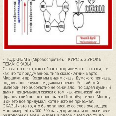
✅ ЮДЖИЗМЪ (Мiровоспрiятiе). 1 КУРСЪ. 5 УРОКЪ.
ТЕМА: СКАЗЫ
Сказы это не то, как сейчас воспринимают – сказки, т.е.
как что-то придуманное, типа сказок Агнии Барто,
Маршака и пр. Когда мы видим сказы Думского приказа,
подписанные думным дьяком времен Российской
империи, это абсолютно не означало, что сидел думный
дьяк и придумывал сказки о том, как испанский или
французский посол приезжал в Петербург или в Москву,
и он это всё придумал, хотя никто не приезжал.
СКАЗЫ - это то, что было записано со слов очевидцев.
Например, лѣтъ 300- 500 назад приезжали послы и вели
разговоры с царем, князем, а рядом сидел кто-то, во