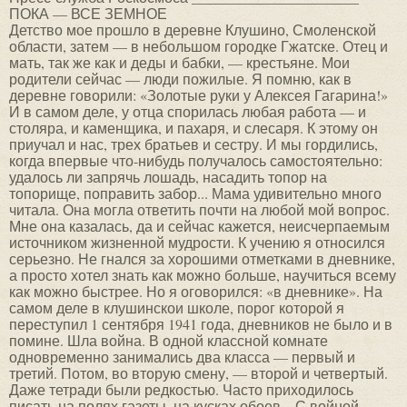
ПОКА — ВСЕ ЗЕМНОЕ
Детство мое прошло в деревне Клушино, Смоленской области, затем — в небольшом городке Гжатске. Отец и мать, так же как и деды и бабки, — крестьяне. Мои родители сейчас — люди пожилые. Я помню, как в деревне говорили: «Золотые руки у Алексея Гагарина!» И в самом деле, у отца спорилась любая работа — и столяра, и каменщика, и пахаря, и слесаря. К этому он приучал и нас, трех братьев и сестру. И мы гордились, когда впервые что-нибудь получалось самостоятельно: удалось ли запрячь лошадь, насадить топор на топорище, поправить забор... Мама удивительно много читала. Она могла ответить почти на любой мой вопрос. Мне она казалась, да и сейчас кажется, неисчерпаемым источником жизненной мудрости. К учению я относился серьезно. Не гнался за хорошими отметками в дневнике, а просто хотел знать как можно больше, научиться всему как можно быстрее. Но я оговорился: «в дневнике». На самом деле в клушинскои школе, порог которой я переступил 1 сентября 1941 года, дневников не было и в помине. Шла война. В одной классной комнате одновременно занимались два класса — первый и третий. Потом, во вторую смену, — второй и четвертый. Даже тетради были редкостью. Часто приходилось писать на полях газеты, на кусках обоев... С войной пришлось столкнуться рано. Как-то, возвращаясь с ребятами из школы, мы увидели невысоко в небе два советских самолета. – Смотрите-ка! – крикнул кто-то из товарищей. – Неужто один – подбитый? В самом деле, маленький истребитель заваливался то на одно крыло, то на другое и все ниже и ниже клонился к земле. Другой большими кругами летал над ним, как одна птица — над другой, подбитой. Летчику, наверное, стоило больших сил удержать самолет от падения. Ему удалось, наконец, посадить машину на торфяном болоте за околицей. При посадке самолет переломился, но пилот успел выпрыгнуть из кабины. — Другой садится! — закричали мы и, конечно, бросились к болоту. Действительно, второй самолет приземлился рядом, на лугу. Летчик не бросил друга в беде. Они переночевали в Клушине, а утром оба улетели на исправной машине. «Сам погибай — товарища выручай» — эту пословицу мне пришлось не раз слышать позже, от бывших фронтовиков, от инструкторов в аэроклубе, от командиров в авиационных частях, в которых я служил. Но я уже давно знал, что означает эта пословица: случай с двумя летчиками, их дружбу и мужество я никогда не забуду. Война принесла много лишений. Мы переехали в Гжатск, но и там пришлось хлебнуть немало горя и нужды. На счету был каждый кусок хлеба. И в 1949 году, когда мне исполнилось 15 лет, я решил оставить учебу в cредней школе и овладеть каким-нибудь ремеслом, чтобы быстрее начать помогать родителям. Цель была ясна: поступить работать на завод и потом уже продолжать учиться заочно. Многие гжатские ребята так и делали. Конечно, и матери, и отцу не хотелось расставаться со мной. Им казалось, что я еще маленький, хотя сами в таком возрасте уже работали по-взрослому. В конце концов, решили, что я поеду в Москву, к дяде, который подскажет, как поступить дальше. Дядя посоветовал мне пойти в ремесленное училище при заводе сельскохозяйственных машин в Люберцах, московском пригороде. В училище определилась моя будущая профессия, которой не суждено было стать основной: формовщик литейного цеха. Профессия не из легких. Она требует не только знаний и опыта, но и большой физической силы. Но свободное время оставалось. Его хватало и на выполнение комсомольских поручений, и на игру" в БАСКЕТБОЛ, которой я всегда увлекался, несмотря на свой, мягко говоря, не слишком высокий рост. Труднее стало, когда я поступил в вечернюю школу рабочей молодежи. Приходилось жалеть, что в сутках только двадцать четыре часа. Но школу я кончил. И тогда дирекция ремесленного училища помогла мне и нескольким моим друзьям поступить в индустриальный техникум в Саратове на Волге. По той же литейной специальности, далекой от самолетов и тем более от космических дел. Тем не менее, именно с Саратовым связано появление у меня болезни, которой нет названия в медицине, — неудержимой тяги в небо, тяги к полетам. КАК ЭТО НАЧАЛОСЬ! В техникуме работали самые различные кружки и секции. Я продолжал играть в БАСКЕТБОЛ, любил плавать. Но появилось особенное пристрастие к физике. Видимо, сказывалось влияние моего первого преподавателя физики в гжатской школе, — Лев Михайлович Беспалов умел заинтересовать ребят. В техникуме уроки физики вел Николай Иванович Москвин. Мы смотрели, как на волшебство, на самые простые опыты в физическом кабинете. В Саратове, конечно, пришлось изучать физику на другом уровне. В физическом кружке я подготовил и сделал два доклада. Первый — о работе русского ученого Лебедева о световом давлении. Тема второго выступления называлась «К. Э. Циолковский и его учение о ракетных двигателях и межпланетных путешествиях». Чтобы подготовиться к докладу, пришлось прочитать и сборник научно-фантастических произведений Циолковского, и много других книг. ...Лет с двенадцати я, как и все ребята, зачитывался произведениями Джека Лондона, Жюля Верна, Александра Беляева. На фантастические романы в гжатской библиотеке стояла очередь. Мы их пересказывали друг другу, завидовали тому, кто прочтет книгу первым. Циолковский был совсем иным писателем. Меня увлекла его прозорливость, способность видеть будущее с необыкновенной точностью. Он писал, что за эрой самолетов винтовых придет эра самолетов реактивных, — и они уже летали в небе над Саратовом. Он писал о ракетах — и они уже поднимались ввысь над советской землей. Правда, пока еще в стратосферу. Словом, то, что предвидел Циолковский, сбывалось на глазах: «Человечество не останется вечно на Земле, но в погоне за светом и пространством сначала робко проникнет за пределы атмосферы, а затем завоюет себе все околосолнечное пространство». Пожалуй, именно с доклада о работах Циолковского и началась моя «космическая» биография. В литейщике родился летчик. Решил начать с аэроклуба. Признаться, мы с друзьями — Витей Порохней и Женей Стешиным — думали, что пройдет какая-нибудь неделя-другая и мы начнем летать. Оказалось, что все не так просто: нужно долго и упорно изучать теорию, овладевать практическими навыками, работать, работать и снова работать... Помню день первого прыжка с парашютом. То ли было очень шумно в самолете, то ли я слишком волновался, но команду инструктора вылезать на крыло не услышал. Только увидел его жест: пора! Выбрался за бортик кабины, глянул на землю. Никогда еще не приходилось бывать на такой высоте... — Не трусь, Юрий, — внизу девочки смотрят! — подбодрил меня инструктор. В самом деле, на земле ждали своей очереди подруги по аэроклубу. — Пошел. Приземлился удачно. И потом все показалось простым, захотелось еще и еще спускаться под белым куполом. После диплома уже просто не мог отступить, бросить воздушную стихию. Подал заявление в Оренбургское авиационное училище. И, хотя я не стал техником-литейщиком, сейчас могу сказать с уверенностью: и знания, полученные во время учения, и профессиональные навыки мне пригодились в жизни и нужны до сих пор. Только однажды я чуть было не изменил своей мечте, чуть было не уклонился от избранного жизненного пути. И спасибо друзьям: они помогли не сделать ошибки. Дело было так. В Оренбурге, на первом курсе авиационного училища, я получил грустное письмо из дома. Заболел отец, матери жилось нелегко. Потянуло в Гжатск. Появилась мысль: брошу-ка я все, уеду куда-нибудь поближе к семье, устроюсь на завод... Поделился с друзьями тем, что было на душе. — Юра, не унывай, — сказали они мне. — Не будь тряпкой. Кончишь училище и сможешь лучше помогать родителям. Черные мысли улетучились наполовину. Совсем они исчезли после разговора с Валей. Тогда мы еще не были мужем и женой, но уже крепко дружили. Валя поняла мое душевное состояние. В день моего рождения она подарила мне фотоальбом с надписью: «Юра, помни, что кузнецы нашего счастья — это мы сами. Перед судьбой не склоняй головы». Я прочитал эти строки и подумал: «Неужели курсант Гагарин всерьез хотел бросить авиационное училище? Неужели он решил отказаться от любимого дела, от своей мечты?» Пустое дело — рассуждать по методу «если бы да кабы». Но легко себе представить, что по-иному сложился бы мой жизненный путь, если бы я не прислушался к добрым советам Вали и других друзей. МЫ РИСУЕМ КОСМИЧЕСКИЕ КОРАБЛИ Годы учения в Оренбурге совпали с первыми советскими успехами в завоевании космоса. После запуска искусственного спутника в Ленинской комнате училища у радиоприемника разгорались жаркие споры: Теперь скоро и человек полетит в космос… — Скоро? Больно ты быстрый! Лет через пятнадцать — двадцать... Тебя к тому времени уже спишут из авиации! — Первым, конечно, на спутнике полетит ученый. Это же корабль-лаборатория... — Совершенно не обязательно. Потребуется человек с железным здоровьем. Как у водолаза или летчика-испытателя, — А, по-моему, для первого полета выберут врача. Ведь главное — проверить, как реагирует человеческий организм... Конечно, к единому выводу мы никогда не приходили. И даже, набрасывая чертеж будущего космического корабля, все представляли его по-разному. Рисовал и я. Как мой тогдашний проект не похож на «Восток-1», с борта которого через пять лет я увидел Землю из космоса! Особенно поразило нас сообщение о запуске второго искусственного спутника с собакой на борту. «Раз живое су¬щество уже поднялось в космос, — подумал я, — почему бы не полететь туда человеку?» Я присоединился к той группе спорщиков, которая считала запуск первого космонавта делом недалекого будущего. А время шло. Настали и счастливые события. Вернее, совпали: я надел форму лейтенанта авиации и женился на Вале. Многое дал мне Оренбург — и семью, и власть над самолетом. Из приуральских степей путь наш лежал на Север, в край длинных полярных ночей. Там — служба, там — практика. Я много летал, а еще больше — учился. Занимался теоретическими дисциплинами, чтению отдавал почти все свободное время. Принесешь, бывало, в комнату дров, затопишь печь. Валя готовит ужин и просит: — Почитай что-нибудь вслух... Даже романы и повести я старался выбир