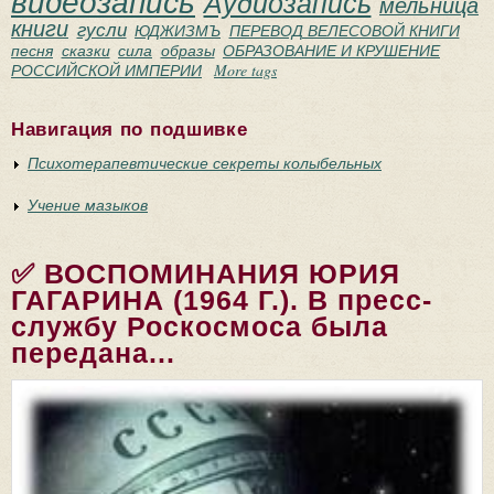
видеозапись
Аудиозапись
мельница
книги
гусли
ЮДЖИЗМЪ
ПЕРЕВОД ВЕЛЕСОВОЙ КНИГИ
песня
сказки
сила
образы
ОБРАЗОВАНИЕ И КРУШЕНИЕ
РОССИЙСКОЙ ИМПЕРИИ
More tags
Навигация по подшивке
Психотерапевтические секреты колыбельных
Учение мазыков
✅ ВОСПОМИНАНИЯ ЮРИЯ
ГАГАРИНА (1964 Г.). В пресс-
службу Роскосмоса была
передана...