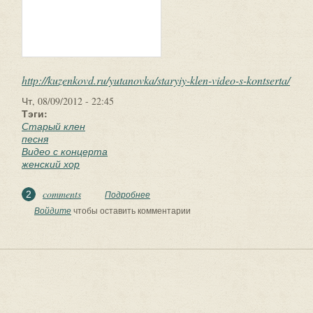
http://kuzenkovd.ru/yutanovka/staryiy-klen-video-s-kontserta/
Чт, 08/09/2012 - 22:45
Тэги:
Старый клен
песня
Видео с концерта
женский хор
comments
2
Подробнее
о Старый клен. Видео с концерта |
Ютановский женский хор
Войдите
чтобы оставить комментарии