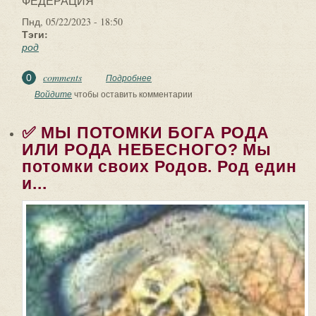
ФЕДЕРАЦИЯ
Пнд, 05/22/2023 - 18:50
Тэги:
род
comments
0
Подробнее
о ✅ МИНЕЙСКАЯ (КРИТСКАЯ)
РОДОВАЯ ФЕДЕРАЦИЯ. Славяно-
Войдите
чтобы оставить комментарии
арийский (пеласгийский) род...
✅ МЫ ПОТОМКИ БОГА РОДА
ИЛИ РОДА НЕБЕСНОГО? Мы
потомки своих Родов. Род един
и...