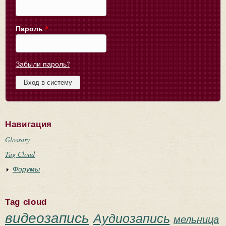
Пароль
*
Забыли пароль?
Навигация
Glossary
Tag Cloud
Форумы
Tag cloud
видеозапись
Аудиозапись
мельница