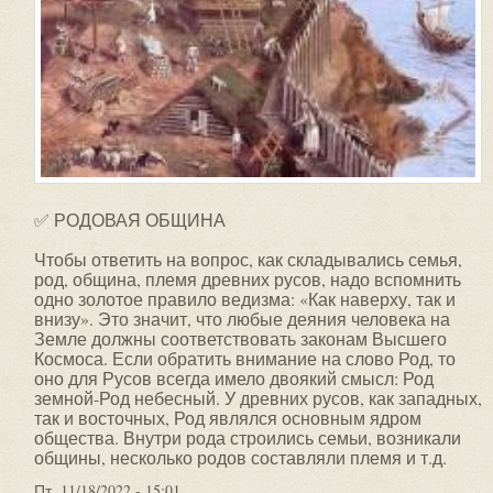
✅ РОДОВАЯ ОБЩИНА
Чтобы ответить на вопрос, как складывались семья,
род, община, племя древних русов, надо вспомнить
одно золотое правило ведизма: «Как наверху, так и
внизу». Это значит, что любые деяния человека на
Земле должны соответствовать законам Высшего
Космоса. Если обратить внимание на слово Род, то
оно для Русов всегда имело двоякий смысл: Род
земной-Род небесный. У древних русов, как западных,
так и восточных, Род являлся основным ядром
общества. Внутри рода строились семьи, возникали
общины, несколько родов составляли племя и т.д.
Пт, 11/18/2022 - 15:01