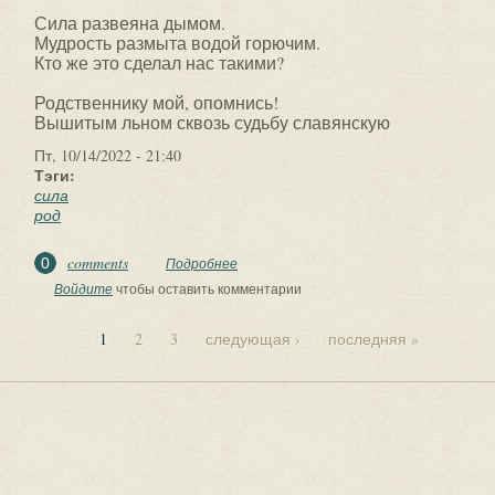
Сила развеяна дымом.
Мудрость размыта водой горючим.
Кто же это сделал нас такими?
Родственнику мой, опомнись!
Вышитым льном сквозь судьбу славянскую
Пт, 10/14/2022 - 21:40
Тэги:
сила
род
comments
0
Подробнее
о Свентояр - Наша Сила ?. За
Славянский Род, За детей и предков
Войдите
чтобы оставить комментарии
своих.
1
2
3
следующая ›
последняя »
Страницы