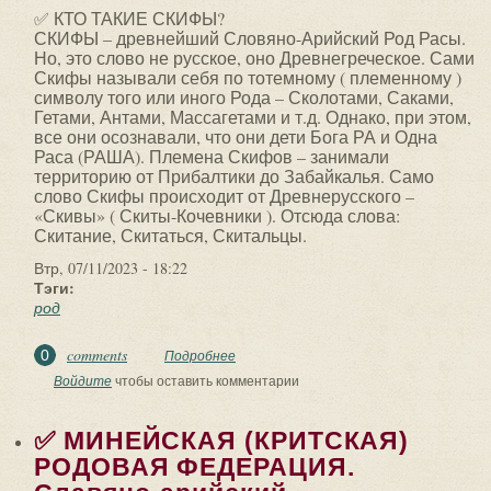
✅ КТО ТАКИЕ СКИФЫ?
СКИФЫ – древнейший Словяно-Арийский Род Расы.
Но, это слово не русское, оно Древнегреческое. Сами
Скифы называли себя по тотемному ( племенному )
символу того или иного Рода – Сколотами, Саками,
Гетами, Антами, Массагетами и т.д. Однако, при этом,
все они осознавали, что они дети Бога РА и Одна
Раса (РАША). Племена Скифов – занимали
территорию от Прибалтики до Забайкалья. Само
слово Скифы происходит от Древнерусского –
«Скивы» ( Скиты-Кочевники ). Отсюда слова:
Скитание, Скитаться, Скитальцы.
Втр, 07/11/2023 - 18:22
Тэги:
род
comments
0
Подробнее
о ✅ КТО ТАКИЕ СКИФЫ? СКИФЫ –
древнейший Словяно-Арийский Род
Войдите
чтобы оставить комментарии
Расы. Но, это слово...
✅ МИНЕЙСКАЯ (КРИТСКАЯ)
РОДОВАЯ ФЕДЕРАЦИЯ.