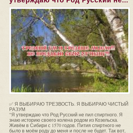
утверждаю что Род Русский не...
✅ Я ВЫБИРАЮ ТРЕЗВОСТЬ. Я ВЫБИРАЮ ЧИСТЫЙ
РАЗУМ
"Я утверждаю что Род Русский не пил спиртного. Я
знаю историю своего колена родом из Козельска.
Живём в Сибири с 1570 годов. Пития спиртного не
было в моём роду до меня и после не будет. Так вот,