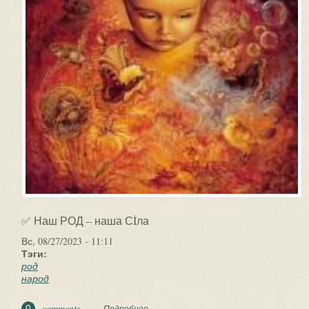
✅ Наш РОД – наша Сİла
Вс, 08/27/2023 - 11:11
Тэги:
род
народ
comments
0
Подробнее
о ✅ Наш РОД – наша Сİла. Знаете,