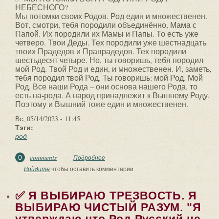
НЕБЕСНОГО?
Мы потомки своих Родов. Род един и множественен.
Вот, смотри, тебя породили объединённо, Мама с
Папой. Их породили их Мамы и Папы. То есть уже
четверо. Твои Деды. Тех породили уже шестнадцать
твоих Прадедов и Прапрадедов. Тех породили
шестьдесят четыре. Но, ты говоришь, тебя породил
мой Род. Твой Род и един, и множественен. И, заметь,
тебя породил твой Род. Ты говоришь: мой Род. Мой
Род. Все наши Рода – они основа нашего Рода, то
есть на-рода. А народ принадлежит к Вышнему Роду.
Поэтому и Вышний тоже един и множественен.
Вс, 05/14/2023 - 11:45
Тэги:
род
comments
0
Подробнее
о ✅ МЫ ПОТОМКИ БОГА РОДА ИЛИ
РОДА НЕБЕСНОГО? Мы потомки своих
Войдите
чтобы оставить комментарии
Родов. Род един и...
✅ Я ВЫБИРАЮ ТРЕЗВОСТЬ. Я
ВЫБИРАЮ ЧИСТЫЙ РАЗУМ. "Я