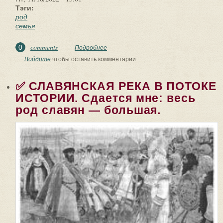
Тэги:
род
семья
comments
0
Подробнее
о ✅ РОДОВАЯ ОБЩИНА. Чтобы
ответить на вопрос, как складывались
Войдите
чтобы оставить комментарии
семья, род...
✅ СЛАВЯНСКАЯ РЕКА В ПОТОКЕ
ИСТОРИИ. Сдается мне: весь
род славян — большая.