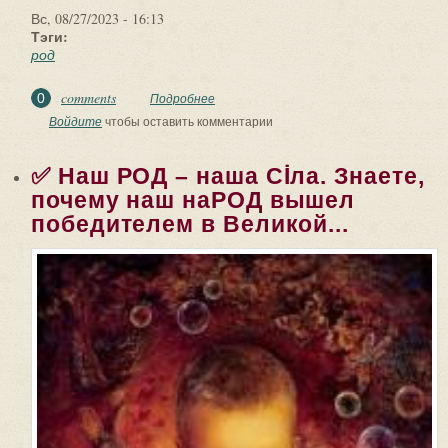
Вс, 08/27/2023 - 16:13
Тэги:
род
comments
0
Подробнее
о КАК ЖЕНЩИНА СВОЙ РОД
ИСЦЕЛИЛА. - Бабушка, бабушка! -
Войдите
чтобы оставить комментарии
шептала внучка, - Ну...
✅ Наш РОД – наша Сİла. Знаете,
почему наш наРОД вышел
победителем в Великой...