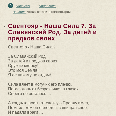
comments
0
Подробнее
о ✅ СЛАВЯНСКАЯ РЕКА В ПОТОКЕ
ИСТОРИИ. Сдается мне: весь род
Войдите
чтобы оставить комментарии
славян — большая.
Свентояр - Наша Сила ?. За
Славянский Род, За детей и
предков своих.
Свентояр - Наша Сила ?
За Славянский Род,
За детей и предков своих
Оружие кверху!
Это моя Земля!
Я ее никому не отдам!
Сила вянет в могучих его плечах.
Погас огонь от безразличия в глазах.
Своего не осталось …
А когда-то воин тот светлую Правду имел,
Помнил, кем он является, защищал свое,
И падали враги …