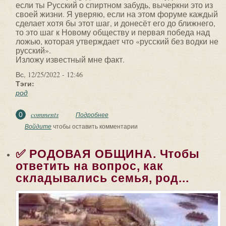
если ты Русский о спиртном забудь, вычеркни это из
своей жизни. Я уверяю, если на этом форуме каждый
сделает хотя бы этот шаг, и донесёт его до ближнего,
то это шаг к Новому обществу и первая победа над
ложью, которая утверждает что «русский без водки не
русский».
Изложу известный мне факт.
Вс, 12/25/2022 - 12:46
Тэги:
род
comments
0
Подробнее
о ✅ Я ВЫБИРАЮ ТРЕЗВОСТЬ. Я
ВЫБИРАЮ ЧИСТЫЙ РАЗУМ. "Я
Войдите
чтобы оставить комментарии
утверждаю что Род Русский не...
✅ РОДОВАЯ ОБЩИНА. Чтобы
ответить на вопрос, как
складывались семья, род...