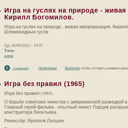
Игра на гуслях на природе - жива
Кирилл Богомилов.
Игра на гуслях на природе - живая импровизация. Кирил
Шлемовидные гусли
Ср, 02/09/2022 - 19:57
Тэги:
игра
comments
0
Подробнее
о Игра на гуслях на природе - живая импр
Войдите
чтобы оставить комментари
Игра без правил (1965)
Игра без правил (1965)
О борьбе советских чекистов с американской разведкой 
Главный герой фильма - опытный чекист Ларцев раскрыва
конструктора Леонтьева.
Режиссёр: Ярополк Лапшин