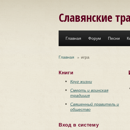
Перейти к основному содержанию
Славянские тр
Главная
Форум
Песни
К
Главная
»
игра
Книги
Круг жизни
Смерть и воинская
традиция
Священный правитель и
общество
Вход в систему