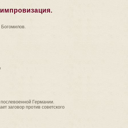
я импровизация.
л Богомилов.
овизация. Кирилл Богомилов.
и
в послевоенной Германии.
ет заговор против советского