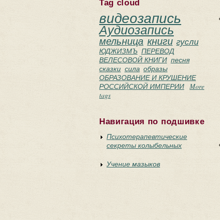
Tag cloud
видеозапись
Аудиозапись
мельница
книги
гусли
ЮДЖИЗМЪ
ПЕРЕВОД
ВЕЛЕСОВОЙ КНИГИ
песня
сказки
сила
образы
ОБРАЗОВАНИЕ И КРУШЕНИЕ
РОССИЙСКОЙ ИМПЕРИИ
More
tags
Навигация по подшивке
Психотерапевтические
секреты колыбельных
Учение мазыков