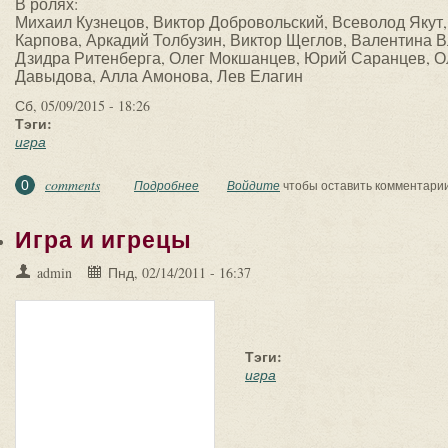
В ролях:
Михаил Кузнецов, Виктор Добровольский, Всеволод Якут,
Карпова, Аркадий Толбузин, Виктор Щеглов, Валентина 
Дзидра Ритенберга, Олег Мокшанцев, Юрий Саранцев, 
Давыдова, Алла Амонова, Лев Елагин
Сб, 05/09/2015 - 18:26
Тэги:
игра
comments
0
Подробнее
о Игра без правил (1965)
Войдите
чтобы оставить комментари
Игра и игрецы
admin
Пнд, 02/14/2011 - 16:37
Тэги:
игра