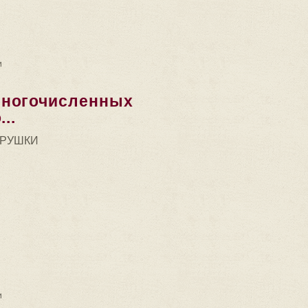
 это игра, широко распространенная в...
и
многочисленных
..
ГРУШКИ
сленных явлений культуры и быта русского...
и