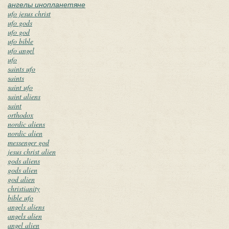
ангелы инопланетяне
ufo jesus christ
ufo gods
ufo god
ufo bible
ufo angel
ufo
saints ufo
saints
saint ufo
saint aliens
saint
orthodox
nordic aliens
nordic alien
messenger god
jesus christ alien
gods aliens
gods alien
god alien
christianity
bible ufo
angels aliens
angels alien
angel alien