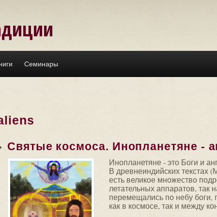
адиции
ниги
Семинары
aliens
Святые космоса. Инопланетяне - а
Инопланетяне - это Боги и ан
В древнеиндийских текстах (
есть великое множество под
летательных аппаратов, так 
перемещались по небу боги, 
как в космосе, так и между к