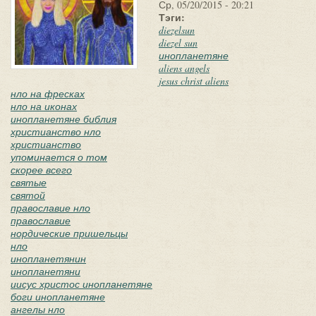
Ср, 05/20/2015 - 20:21
Тэги:
diezelsun
diezel sun
инопланетяне
aliens angels
jesus christ aliens
нло на фресках
нло на иконах
инопланетяне библия
христианство нло
христианство
упоминается о том
скорее всего
святые
святой
православие нло
православие
нордические пришельцы
нло
инопланетянин
инопланетяни
иисус христос инопланетяне
боги инопланетяне
ангелы нло