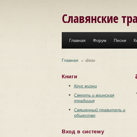
Перейти к основному содержанию
Славянские тр
Главная
Форум
Песни
К
Главная
»
aliens
Книги
Круг жизни
Смерть и воинская
традиция
Священный правитель и
общество
Вход в систему