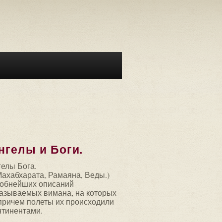
нгелы и Боги.
гелы Бога.
Махабхарата, Рамаяна, Веды.)
робнейших описаний
называемых вимана, на которых
причем полеты их происходили
онтинентами.