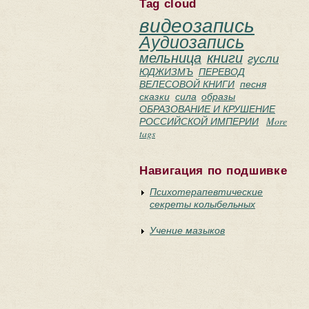
Tag cloud
видеозапись
Аудиозапись
мельница
книги
гусли
ЮДЖИЗМЪ
ПЕРЕВОД
ВЕЛЕСОВОЙ КНИГИ
песня
сказки
сила
образы
ОБРАЗОВАНИЕ И КРУШЕНИЕ
РОССИЙСКОЙ ИМПЕРИИ
More
tags
Навигация по подшивке
Психотерапевтические
секреты колыбельных
Учение мазыков