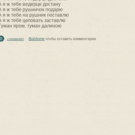
А я ж тебе ведерце достану
А я ж тебе рушничок подарю
А я ж тебе на рушник поставлю
А я ж тебя целовать заставлю
Туман яром, туман далиною
comments
0
Войдите
чтобы оставить комментарии