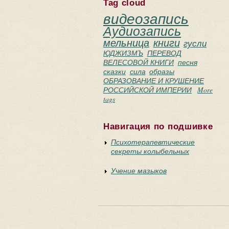
Tag cloud
видеозапись
Аудиозапись
мельница
книги
гусли
ЮДЖИЗМЪ
ПЕРЕВОД
ВЕЛЕСОВОЙ КНИГИ
песня
сказки
сила
образы
ОБРАЗОВАНИЕ И КРУШЕНИЕ
РОССИЙСКОЙ ИМПЕРИИ
More
tags
Навигация по подшивке
Психотерапевтические
секреты колыбельных
Учение мазыков