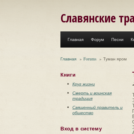
Перейти к основному содержанию
Славянские тр
Главная
Форум
Песни
К
Главная
»
Forums
»
Туман яром
Книги
Круг жизни
Смерть и воинская
традиция
Священный правитель и
общество
Вход в систему