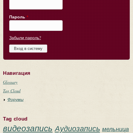
Пароль
*
Забыли пароль?
Навигация
Glossary
Tag Cloud
Форумы
Tag cloud
видеозапись
Аудиозапись
мельница