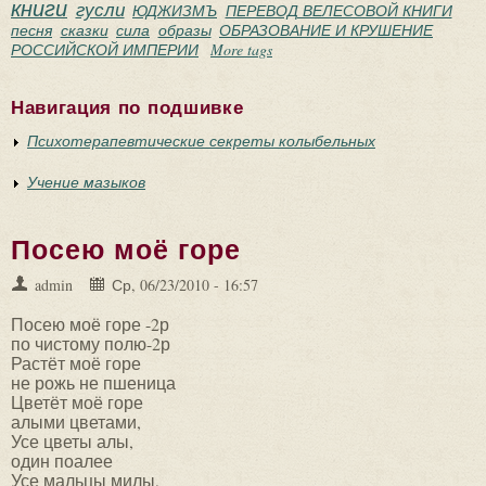
книги
гусли
ЮДЖИЗМЪ
ПЕРЕВОД ВЕЛЕСОВОЙ КНИГИ
песня
сказки
сила
образы
ОБРАЗОВАНИЕ И КРУШЕНИЕ
РОССИЙСКОЙ ИМПЕРИИ
More tags
Навигация по подшивке
Психотерапевтические секреты колыбельных
Учение мазыков
Посею моё горе
admin
Ср, 06/23/2010 - 16:57
Посею моё горе -2р
по чистому полю-2р
Растёт моё горе
не рожь не пшеница
Цветёт моё горе
алыми цветами,
Усе цветы алы,
один поалее
Усе мальцы милы,