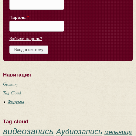
Пароль
*
Забыли пароль?
Навигация
Glossary
Tag Cloud
Форумы
Tag cloud
видеозапись
Аудиозапись
мельница