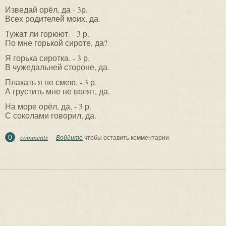
Изведай орёл, да - 3р.
Всех родителей моих, да.
Тужат ли горюют. - 3 р.
По мне горькой сироте, да?
Я горька сиротка. - 3 р.
В чужедальней стороне, да.
Плакать я не смею. - 3 р.
А грустить мне не велят, да.
На море орёл, да, - 3 р.
С соколами говорил, да.
comments
0
Войдите
чтобы оставить комментарии