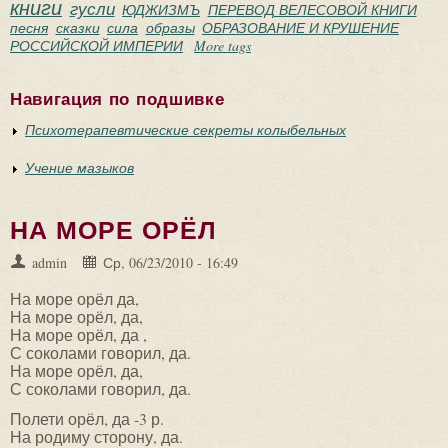
книги
гусли
ЮДЖИЗМЪ
ПЕРЕВОД ВЕЛЕСОВОЙ КНИГИ
песня
сказки
сила
образы
ОБРАЗОВАНИЕ И КРУШЕНИЕ
РОССИЙСКОЙ ИМПЕРИИ
More tags
Навигация по подшивке
Психотерапевтические секреты колыбельных
Учение мазыков
НА МОРЕ ОРЁЛ
admin
Ср, 06/23/2010 - 16:49
На море орёл да,
На море орёл, да,
На море орёл, да ,
С соколами говорил, да.
На море орёл, да,
С соколами говорил, да.
Полети орёл, да -3 р.
На родиму сторону, да.