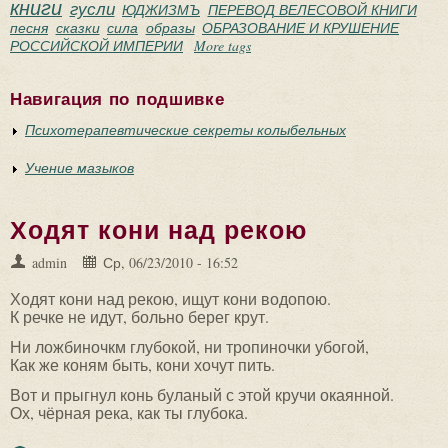
книги
гусли
ЮДЖИЗМЪ
ПЕРЕВОД ВЕЛЕСОВОЙ КНИГИ
песня
сказки
сила
образы
ОБРАЗОВАНИЕ И КРУШЕНИЕ
РОССИЙСКОЙ ИМПЕРИИ
More tags
Навигация по подшивке
Психотерапевтические секреты колыбельных
Учение мазыков
Ходят кони над рекою
admin
Ср, 06/23/2010 - 16:52
Ходят кони над рекою, ищут кони водопою.
К речке не идут, больно берег крут.
Ни ложбиночкм глубокой, ни тропиночки убогой,
Как же коням быть, кони хочут пить.
Вот и прыгнул конь буланый с этой кручи окаянной.
Ох, чёрная река, как ты глубока.