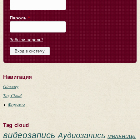
Пароль
*
Забыли пароль?
Навигация
Glossary
Tag Cloud
Форумы
Tag cloud
видеозапись
Аудиозапись
мельница