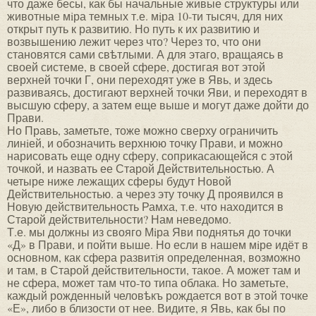
что даже бесы, как бы начальные живые структуры или
животные мiра темных т.е. мiра 10-ти тысяч, для них
открыт путь к развитию. Но путь к их развитию и
возвышению лежит через что? Через то, что они
становятся сами свѣтлыми. А для этаго, вращаясь в
своей системе, в своей сфере, достигая вот этой
верхней точки Г, они переходят уже в Явь, и здесь
развиваясь, достигают верхней точки Яви, и переходят в
высшую сферу, а затем еще выше и могут даже дойти до
Прави.
Но Правь, заметьте, тоже можно сверху ограничить
линiей, и обозначить верхнюю точку Прави, и можно
нарисовать еще одну сферу, соприкасающейся с этой
точкой, и назвать ее Старой Действительностью. А
четыре ниже лежащих сферы будут Новой
Действительностью. а через эту точку Д проявился в
Новую действительность Рамха, т.е. что находится в
Старой действительности? Нам неведомо.
Т.е. мы должны из свояго Мiра Яви поднятья до точки
«Д» в Прави, и пойти выше. Но если в нашем мiре идёт в
основном, как сфера развитiя определенная, возможно
и там, в Старой действительности, такое. А может там и
не сфера, может там что-то типа облака. Но заметьте,
каждый рожденный человѣкъ рождается вот в этой точке
«Е», либо в близости от нее. Видите, я Явь, как бы по