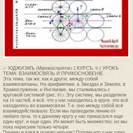
✅ ЮДЖИЗМЪ (Мiровоспрiятiе) 2 КУРСЪ. 9.1 УРОКЪ
ТЕМА: ВЗАИМОСВЯЗЬ И ПРИКОСНОВЕНİЕ
Эта тема, так же, как и другiе, между собой
взаимосвязаны. На арифметике, в Звездах и Землях, в
Храмослуженiи, и Инглiизме, мы сталкивались с
круговой системой (рис. 81). Эту систему, мы разделяли
на 16 частей, и всё, что у нас находилось в круге, это всё
находилось во взаимосвязи. Т.е. оно между собой всё
взаимодействовало. Если мы проводили линию от
любаго луча, то к данному кругу у нас прикасался еще
один круг, и еще один. Их может быть множество, но мы
пока нарисуем только четыре.
Почему я взял в основу четыре? Потому что у нас одна