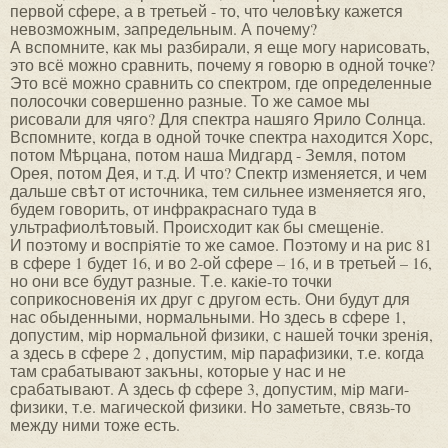
первой сфере, а в третьей - то, что человѣку кажется
невозможным, запредельным. А почему?
А вспомните, как мы разбирали, я еще могу нарисовать,
это всё можно сравнить, почему я говорю в одной точке?
Это всё можно сравнить со спектром, где определенные
полосочки совершенно разные. То же самое мы
рисовали для чяго? Для спектра нашяго Ярило Солнца.
Вспомните, когда в одной точке спектра находится Хорс,
потом Мѣрцана, потом наша Мидгард - Земля, потом
Орея, потом Дея, и т.д. И что? Спектр изменяется, и чем
дальше свѣт от источника, тем сильнее изменяется яго,
будем говорить, от инфракраснаго туда в
ультрафиолѣтовый. Происходит как бы смещенiе.
И поэтому и воспрiятiе то же самое. Поэтому и на рис 81
в сфере 1 будет 16, и во 2-ой сфере – 16, и в третьей – 16,
но они все будут разные. Т.е. какiе-то точки
соприкосновенiя их друг с другом есть. Они будут для
нас обыденными, нормальными. Но здесь в сфере 1,
допустим, мiр нормальной физики, с нашей точки зренiя,
а здесь в сфере 2 , допустим, мiр парафизики, т.е. когда
там срабатывают закъны, которые у нас и не
срабатывают. А здесь ф сфере 3, допустим, мiр маги-
физики, т.е. магической физики. Но заметьте, связь-то
между ними тоже есть.