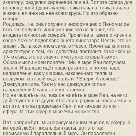
экватору, разделил сиреневой линiей. Вот эта сфера для
воплощённой Дɣши - как бы точка начала, точка начала
жизни и влiянiя на неё всяго круга. Но это образно
говоря.
Родилась, т.е. она получили информацию о Явном мiре
всю. Но получить информацию это не значит, что
владеть полностью сферой. Прочитав в газете о жизни в
озере Лохнес водоплавающяго динозавра Несси, это не
значит, быть хозяином самаго Несси. Прочитав книги по
архитектуре о том, как, допустим, построить замок конца
19-го вѣка, это не значит, иметь уже готовый замок.
Образ мысли моей понятен? Мы в мiре Яви получаем
знанiя. И дальше идёт наше развитiе, и потом наше
направленiе, как у шарика, накаченнаго теплым
воздухом, который куда полѣтит? Вверх. А почему?
Движущая сила. Так и у нас движущая сила в
направленiи Слави – синяя стрелка.
Но на человѣкъ-то, пока он живѣтъ в мiре Яви, на няго
действуют и все другiе вѣкътора- радиусы сферы Яви, и
вот эти, что за пределами Яви, и на каждом из них –
сфера. И этих сфер в мiре Яви множество.
Вот, напримѣръ, мы нарисуем синим еще одну сферу, о
которой любят писать фантасты, вот это так
называемый параллельный мiръ. Он параллелен