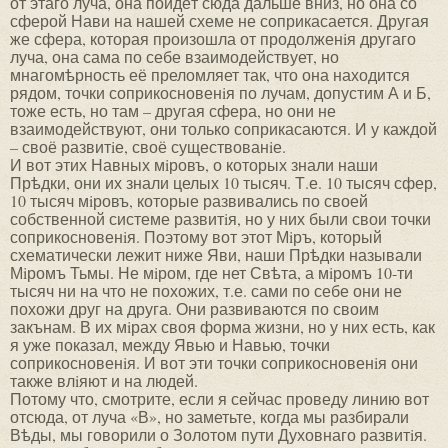
от этаго луча, она пойдёт сюда дальше вниз, но она со
сферой Нави на нашей схеме не соприкасается. Другая
же сфера, которая произошла от продолженiя другаго
луча, она сама по себе взаимодействует, но
мнагомѣрность её преломляет так, что она находится
рядом, точки соприкосновенiя по лучам, допустим А и Б,
тоже есть, но там – другая сфера, но они не
взаимодействуют, они только соприкасаются. И у каждой
– своё развитiе, своё существованiе.
И вот этих Навных мiровъ, о которых знали наши
Прѣдки, они их знали целых 10 тысяч. Т.е. 10 тысяч сфер,
10 тысяч мiровъ, которые развивались по своей
собственной системе развитiя, но у них были свои точки
соприкосновенiя. Поэтому вот этот Мiръ, который
схематически лежит ниже Яви, наши Прѣдки называли
Мiромъ Тьмы. Не мiром, где нет Свѣта, а мiромъ 10-ти
тысяч ни на что не похожих, т.е. сами по себе они не
похожи друг на друга. Они развиваются по своим
закънам. В их мiрах своя форма жизни, но у них есть, как
я уже показал, между Явью и Навью, точки
соприкосновенiя. И вот эти точки соприкосновенiя они
также влiяют и на людей.
Потому что, смотрите, если я сейчас проведу линию вот
отсюда, от луча «В», но заметьте, когда мы разбирали
Вѣды, мы говорили о Золотом пути Духовнаго развитiя.