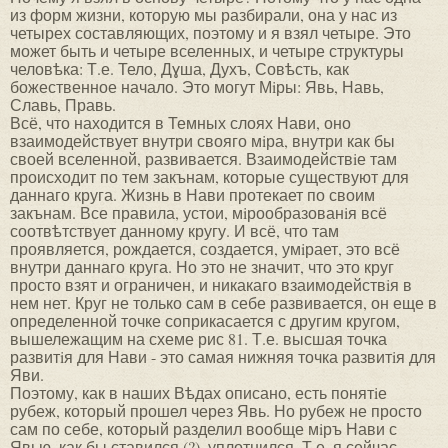
из форм жизни, которую мы разбирали, она у нас из
четырех составляющих, поэтому и я взял четыре. Это
может быть и четыре вселенных, и четыре структуры
человѣка: Т.е. Тело, Дɣша, Духъ, Совѣсть, как
божественное начало. Это могут Мiры: Явь, Навь,
Славь, Правь.
Всё, что находится в Темных слоях Нави, оно
взаимодействует внутри свояго мiра, внутри как бы
своей вселенной, развивается. Взаимодействiе там
происходит по тем закънам, которые существуют для
даннаго круга. Жизнь в Нави протекает по своим
закънам. Все правила, устои, мiрообразованiя всё
соотвѣтствует данному кругу. И всё, что там
проявляется, рождается, создается, умiрает, это всё
внутри даннаго круга. Но это не значит, что это круг
просто взят и ограничен, и никакаго взаимодействiя в
нем нет. Круг не только сам в себе развивается, он еще в
определенной точке соприкасается с другим кругом,
вышележащим на схеме рис 81. Т.е. высшая точка
развитiя для Нави - это самая нижняя точка развитiя для
Яви.
Поэтому, как в наших Вѣдах описано, есть понятiе
рубеж, который прошел через Явь. Но рубеж не просто
сам по себе, который разделил вообще мiръ Нави с
Явью, как бы ставился (?), уплотнился. Т.е. я сейчас