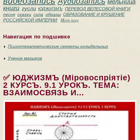
видеозапись
Аудиозапись
мельница
книги
гусли
ЮДЖИЗМЪ
ПЕРЕВОД ВЕЛЕСОВОЙ КНИГИ
песня
сказки
сила
образы
ОБРАЗОВАНИЕ И КРУШЕНИЕ
РОССИЙСКОЙ ИМПЕРИИ
More tags
Навигация по подшивке
Психотерапевтические секреты колыбельных
Учение мазыков
✅ ЮДЖИЗМЪ (Мiровоспрiятiе)
2 КУРСЪ. 9.1 УРОКЪ. ТЕМА:
ВЗАИМОСВЯЗЬ И...