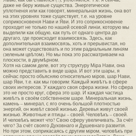
даже не беру живые существа. Энергетическiе
уплотненiя или как говорят, минеральная жизнь, она вот
на этих уровнях тоже существует, т.е. на уровне
соприкосновенiя Нави и Яви. И это соприкосновенiе
проходит не только по нашей осевой линiи, которую мы
выделили как общую, как путь от однаго центра до
другаго, где происходит взаимосвязь. Здесь, как
дополнительная взаимосвязь, хоть и прерывистая, но
она может существовать и по этим радиальным линiям
(зеленым цвѣтом). Но мы пока это рассматриваем на
плоскости, в двумѣрном.
Хотя на самом деле, вот эту структуру Мiра Нави, она
можно представить в виде шара. И вот эти шары, я
сейчас просто объясняю относительно мiров, шар Нави,
шар Яви, т.е. как мы говорим: Каждый живѣтъ в сфере
своих интересов. У каждаго своя сфера жизни. Но сфера
это не просто круг, сфера это шар. И каждая частица
живѣтъ в своём собственном шаре. Минеральная жизнь,
камень – минерал, с яго очень большой плотностью
энергий, он живѣт своей жизнью. Деревья живут своей
жизнью. Животные и птицы – своей. Человѣкъ – своей.
И человѣкъ может что? Свою сферу увеличивать. За счёт
чяго? За счёт свояго Духовнаго и Дɣшевнаго развитiя.
Но при этом, соприкасаясь с другим мiром, человѣкъ при