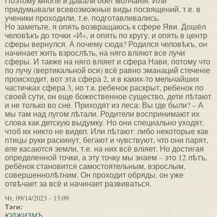
Поэтому многiе и давали обет молчанiя. Или
придумывали всевозможные виды посвящений, т.е. в
ученики проходили, т.е. подготавливались.
Но заметьте, я опять возвращаюсь к сфере Яви. Дошёл
человѣкъ до точки «И», и опять по кругу, и опять в центр
сферы вернулся. А почему сюда? Родился человѣкъ, он
начинает жить взрослѣть, на няго влiяют все лучи
сферы. И также на няго влiяет и сфера Нави, потому что
по лучу (вертикальной оси) всё равно эманаций стеченiе
происходит, вот эта сфера 2, и в каких-то мельчайших
частичках сфера 3, но т.к. ребенок раскрыт, ребенок по
своей сути, он еще божественное существо, дети лѣтают
и не только во сне. Приходят из леса: Вы где были? – А
мы там над лугом лѣтали. Родители воспринимают их
слова как детскую выдумку. Но они специально уходят,
чтоб их никто не видел. Или лѣтают: либо некоторые как
птицы руки раскинут, бегают и чувствуют, что они парят,
еле касаются земли, т.е. на них всё влiяет. Но достигая
определенной точки, а эту точку мы знаем – это 12 лѣтъ,
ребёнок становится самостоятельным, взрослым,
совершеннолѣтним. Он проходит обряды, он уже
отвѣчает за всё и начинает развиваться.
Чт, 09/14/2023 - 13:09
Тэги:
ЮДЖИЗМЪ