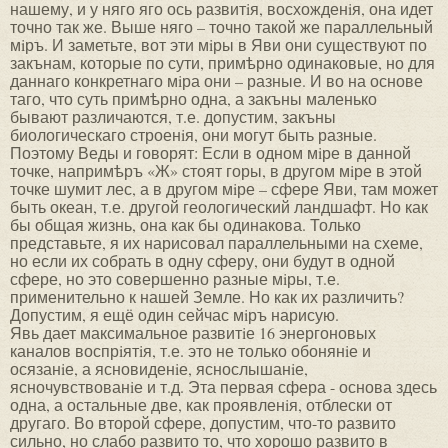
нашему, и у няго яго ось развитiя, восхожденiя, она идет
точно так же. Выше няго – точно такой же параллельный
мiръ. И заметьте, вот эти мiры в Яви они существуют по
закънам, которые по сути, примѣрно одинаковые, но для
даннаго конкретнаго мiра они – разные. И во на основе
таго, что суть примѣрно одна, а закъны маленько
бывают различаются, т.е. допустим, закъны
биологическаго строенiя, они могут быть разные.
Поэтому Веды и говорят: Если в одном мiре в данной
точке, напримѣръ «Ж» стоят горы, в другом мiре в этой
точке шумит лес, а в другом мiре – сфере Яви, там может
быть океан, т.е. другой геологический ландшафт. Но как
бы общая жизнь, она как бы одинакова. Только
представьте, я их нарисовал параллельными на схеме,
но если их собрать в одну сферу, они будут в одной
сфере, но это совершенно разные мiры, т.е.
применительно к нашей Земле. Но как их различить?
Допустим, я ещё один сейчас мiръ нарисую.
Явь дает максимальное развитiе 16 энергоновых
каналов воспрiятiя, т.е. это не только обонянiе и
осязанiе, а ясновиденiе, яснослышанiе,
ясночувствованiе и т.д. Эта первая сфера - основа здесь
одна, а остальные две, как проявленiя, отблески от
другаго. Во второй сфере, допустим, что-то развито
сильно, но слабо развито то, что хорошо развито в