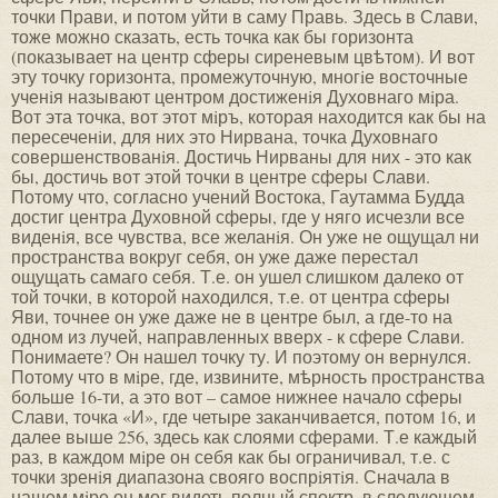
точки Прави, и потом уйти в саму Правь. Здесь в Слави,
тоже можно сказать, есть точка как бы горизонта
(показывает на центр сферы сиреневым цвѣтом). И вот
эту точку горизонта, промежуточную, многiе восточные
ученiя называют центром достиженiя Духовнаго мiра.
Вот эта точка, вот этот мiръ, которая находится как бы на
пересеченiи, для них это Нирвана, точка Духовнаго
совершенствованiя. Достичь Нирваны для них - это как
бы, достичь вот этой точки в центре сферы Слави.
Потому что, согласно учений Востока, Гаутамма Будда
достиг центра Духовной сферы, где у няго исчезли все
виденiя, все чувства, все желанiя. Он уже не ощущал ни
пространства вокруг себя, он уже даже перестал
ощущать самаго себя. Т.е. он ушел слишком далеко от
той точки, в которой находился, т.е. от центра сферы
Яви, точнее он уже даже не в центре был, а где-то на
одном из лучей, направленных вверх - к сфере Слави.
Понимаете? Он нашел точку ту. И поэтому он вернулся.
Потому что в мiре, где, извините, мѣрность пространства
больше 16-ти, а это вот – самое нижнее начало сферы
Слави, точка «И», где четыре заканчивается, потом 16, и
далее выше 256, здесь как слоями сферами. Т.е каждый
раз, в каждом мiре он себя как бы ограничивал, т.е. с
точки зренiя диапазона свояго воспрiятiя. Сначала в
нашем мiре он мог видеть полный спектр, в следующем