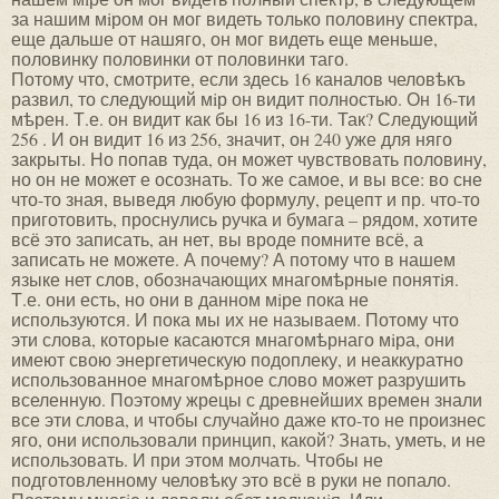
за нашим мiром он мог видеть только половину спектра,
еще дальше от нашяго, он мог видеть еще меньше,
половинку половинки от половинки таго.
Потому что, смотрите, если здесь 16 каналов человѣкъ
развил, то следующий мiр он видит полностью. Он 16-ти
мѣрен. Т.е. он видит как бы 16 из 16-ти. Так? Следующий
256 . И он видит 16 из 256, значит, он 240 уже для няго
закрыты. Но попав туда, он может чувствовать половину,
но он не может е осознать. То же самое, и вы все: во сне
что-то зная, выведя любую формулу, рецепт и пр. что-то
приготовить, проснулись ручка и бумага – рядом, хотите
всё это записать, ан нет, вы вроде помните всё, а
записать не можете. А почему? А потому что в нашем
языке нет слов, обозначающих мнагомѣрные понятiя.
Т.е. они есть, но они в данном мiре пока не
используются. И пока мы их не называем. Потому что
эти слова, которые касаются мнагомѣрнаго мiра, они
имеют свою энергетическую подоплеку, и неаккуратно
использованное мнагомѣрное слово может разрушить
вселенную. Поэтому жрецы с древнейших времен знали
все эти слова, и чтобы случайно даже кто-то не произнес
яго, они использовали принцип, какой? Знать, уметь, и не
использовать. И при этом молчать. Чтобы не
подготовленному человѣку это всё в руки не попало.