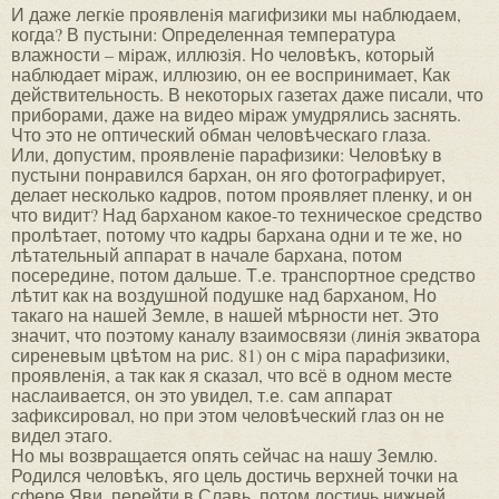
И даже легкiе проявленiя магифизики мы наблюдаем,
когда? В пустыни: Определенная температура
влажности – мiраж, иллюзiя. Но человѣкъ, который
наблюдает мiраж, иллюзию, он ее воспринимает, Как
действительность. В некоторых газетах даже писали, что
приборами, даже на видео мiраж умудрялись заснять.
Что это не оптический обман человѣческаго глаза.
Или, допустим, проявленiе парафизики: Человѣку в
пустыни понравился бархан, он яго фотографирует,
делает несколько кадров, потом проявляет пленку, и он
что видит? Над барханом какое-то техническое средство
пролѣтает, потому что кадры бархана одни и те же, но
лѣтательный аппарат в начале бархана, потом
посередине, потом дальше. Т.е. транспортное средство
лѣтит как на воздушной подушке над барханом, Но
такаго на нашей Земле, в нашей мѣрности нет. Это
значит, что поэтому каналу взаимосвязи (линiя экватора
сиреневым цвѣтом на рис. 81) он с мiра парафизики,
проявленiя, а так как я сказал, что всё в одном месте
наслаивается, он это увидел, т.е. сам аппарат
зафиксировал, но при этом человѣческий глаз он не
видел этаго.
Но мы возвращается опять сейчас на нашу Землю.
Родился человѣкъ, яго цель достичь верхней точки на
сфере Яви, перейти в Славь, потом достичь нижней