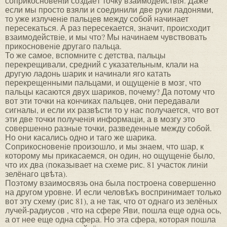
соприкосновенiи создаёт точку взаимодействiя. Даже
если мы просто взяли и соединили две руки ладонями,
то уже излученiе пальцев между собой начинает
пересекаться. А раз пересекается, значит, происходит
взаимодействiе, и мы что? Мы начинаем чувствовать
прикосновенiе другаго пальца.
То же самое, вспомните с детства, пальцы
перекрещивали, средний с указательным, клали на
другую ладонь шарик и начинали яго катать
перекрещенными пальцами, и ощущенiе в мозг, что
пальцы касаются двух шариков, почему? Да потому что
вот эти точки на кончиках пальцев, они передавали
сигналы, и если их развѣсти то у нас получается, что вот
эти две точки полученiя информацiи, а в мозгу это
совершенно разные точки, разведенные между собой.
Но они касались одно и таго же шарика.
Соприкосновенiе произошло, и мы знаем, что шар, к
которому мы прикасаемся, он один, но ощущенiе было,
что их два (показывает на схеме рис. 81 участок линiи
зелёнаго цвѣта).
Поэтому взаимосвязь она была построена совершенно
на другом уровне. И если человѣкъ воспринимает только
вот эту схему (рис 81), а не так, что от однаго из зелёных
лучей-радиусов , что на сфере Яви, пошла еще одна ось,
а от нее еще одна сфера. Но эта сфера, которая пошла