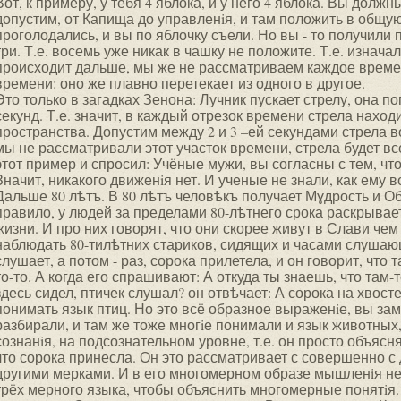
Вот, к примеру, у тебя 4 яблока, и у него 4 яблока. Вы долж
допустим, от Капища до управленiя, и там положить в общую
проголодались, и вы по яблочку съели. Но вы - то получили 
три. Т.е. восемь уже никак в чашку не положите. Т.е. изначал
происходит дальше, мы же не рассматриваем каждое времен
времени: оно же плавно перетекает из одного в другое.
Это только в загадках Зенона: Лучник пускает стрелу, она по
секунд. Т.е. значит, в каждый отрезок времени стрела наход
пространства. Допустим между 2 и 3 –ей секундами стрела во
мы не рассматривали этот участок времени, стрела будет вс
этот пример и спросил: Учёные мужи, вы согласны с тем, что
Значит, никакого движенiя нет. И ученые не знали, как ему в
Дальше 80 лѣтъ. В 80 лѣтъ человѣкъ получает Мɣдрость и Об
правило, у людей за пределами 80-лѣтнего срока раскрыва
жизни. И про них говорят, что они скорее живут в Слави че
наблюдать 80-тилѣтних стариков, сидящих и часами слушающ
слушает, а потом - раз, сорока прилетела, и он говорит, что 
то-то. А когда его спрашивают: А откуда ты знаешь, что там
здесь сидел, птичек слушал? он отвѣчает: А сорока на хвосте
понимать язык птиц. Но это всё образное выраженiе, вы заме
разбирали, и там же тоже многiе понимали и язык животных,
сознанiя, на подсознательном уровне, т.е. он просто объяс
что сорока принесла. Он это рассматривает с совершенно с
другими мерками. И в его многомерном образе мышленiя не
трёх мерного языка, чтобы объяснить многомерные понятiя.