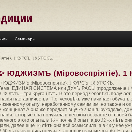
адиции
ниги
Семинары
тiе). 1 КУРСЪ. 18 УРОКЪ.
✨ ЮДЖИЗМЪ (Мiровоспрiятiе). 1 
✨ ЮДЖИЗМЪ (Мiровоспрiятiе). 1 КУРСЪ. 18 УРОКЪ.
Тема: ЕДИНАЯ СИСТЕМА или ДУХЪ РАСЫ (продолженiе 17 
В 48 лѣтъ – три Круга Лѣтъ. В это период человѣкъ получает
знанiя наставничества. Т.е. человѣкъ уже начинает обучать 
жизненному опыту, наработанному самим им, но так же и оп
А женщина? А она же передает внучке знанiя: рукоделiе, домо
знанiя, которые она получала в детском возрасте от своей б
немного этого опыта, в 16 – полный опыт, а до 32 –х лѣтъ она
дали, далее еще 16 лѣтъ она всё осмыслила, а в 48 у неё уж
В 50 лѣтъ человѣкъ получает дополнительные знанiя. Если в