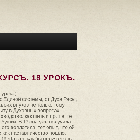
КУРСЪ. 18 УРОКЪ.
урока).
 с Единой системы, от Духа Расы,
своих внуков не только тому
ыту в Духовных вопросах.
водство, как шить и пр. т.е. те
абушки. В 12 она уже получила
 его воплотила, тот опыт, что ей
е как наставничество пошло.
 48 лѣтъ он как бы получал опыт