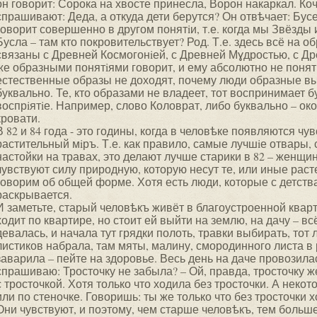
он говорит: Сорока на хвосте принесла, Ворон накаркал. Коче
спрашивают: Деда, а откуда дети берутся? Он отвѣчает: Бусел
говорит совершенно в другом понятiи, т.е. когда мы Звёзды
Бусла – там кто покровительствует? Род. Т.е. здесь всё на о
связаны с Древней Космогонiей, с Древней Мɣдростью, с Др
же образными понятiями говорит, и ему абсолютно не понят
естественные образы не доходят, почему люди образные в
буквально. Те, кто образами не владеет, тот воспринимает 
воспрiятiе. Например, слово Коловрат, либо буквально – ок
кровати.
В 82 и 84 года - это годины, когда в человѣке появляются чув
растительный мiръ. Т.е. как правило, самые лучшiе отвары
настойки на травах, это делают лучше старики в 82 – женщин
чувствуют силу природную, которую несут те, или иные раст
говорим об общей форме. Хотя есть люди, которые с детства 
раскрывается.
И заметьте, старый человѣкъ живёт в благоустроенной кварти
ходит по квартире, но стоит ей выйти на землю, на дачу – всё
девалась, и начала тут грядки полоть, травки выбирать, тот л
листиков набрала, там мяты, малину, смородинного листа в 
заварила – пейте на здоровье. Весь день на даче провозила
спрашиваю: Тросточку не забыла? – Ой, правда, тросточку ж
с тросточкой. Хотя только что ходила без тросточки. А некот
или по стеночке. Говоришь: ты же только что без тросточки хо
Они чувствуют, и поэтому, чем старше человѣкъ, тем больше е