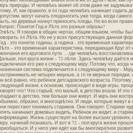
міръ природы. И человѣкъ может об этом даже не задумывать
этому, И, как правило, в 64 года человѣкъ начинает садить 
допустим, могут начать плодоносить уже тогда, когда самог
быть, но деревья начнут приносить плоды. Но во всех прави
Вопрос: Понятiя Год и Лѣто это разные образы?
Отвѣтъ: Я говорю в общих чертах, общим языком, чтобы бы
говорить: 64 Лѣта. Но не у всех присутствующих данная фо
Год - это понятiе годины, а година - это временная характе
Лѣто – это временная характеристика, передающая Круг от
окончанiя его кругового пути. …где человѣкъ восстанавлива
Дальше, пол круга жизни – 72-лѣтiе. Здесь человѣку даётся
подключенiя его уже к следующему мiру. Потому что, когда 
жизненная система подключается к следующему миру – Мiру
воспринимать не четырех мерные, а 16-ти мерные порядки, А
он всё равно, что ребенок детсадовского возраста. Поэтому 
следующей жизни, к основам, происходит в виде игры, проце
говорят что? Что старый, что малый, в детство впали. И чт
впадают в детство, тем больше они живут. И мiръ они воспри
объемно, образно, и многоцвѣтно. И люди, которые живут в
они перестают понимать стариков. Они говорят: Старики чуд
опять начинают домовых видеть, Ребенок их видит, и старики
информацию: Жизнь существует на более высших уровнях,
мiру, начинай познавать. И вот в 72 – пол круга жизни прош
приобщаться. И у него уже идёт как бы многократное развит