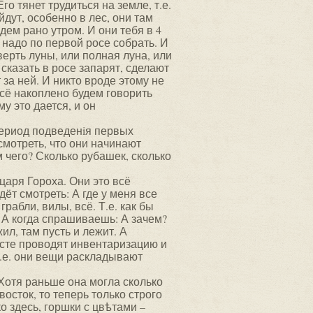
Его тянет трудиться на земле, т.е.
йдут, особенно в лес, они там
едем рано утром. И они тебя в 4
 надо по первой росе собрать. И
верть луны, или полная луна, или
 сказать в росе запарят, сделают
т за ней. И никто вроде этому не
всё накоплено будем говорить
у это дается, и он
 период подведенiя первых
смотреть, что они начинают
м чего? Сколько рубашек, сколько
царя Гороха. Они это всё
ёт смотреть: А где у меня все
грабли, вилы, всё. Т.е. как бы
 А когда спрашиваешь: А зачем?
ил, там пусть и лежит. А
расте проводят инвентаризацию и
Т.е. они вещи раскладывают
 Хотя раньше она могла сколько
восток, то теперь только строго
ко здесь, горшки с цвѣтами –