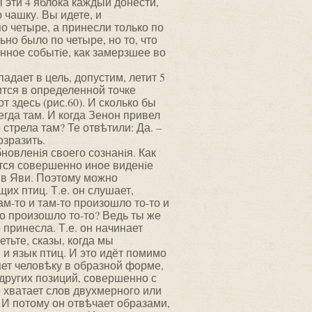
ны эти 4 яблока каждый донести,
 чашку. Вы идете, и
по четыре, а принесли только по
ьно было по четыре, но то, что
ное событiе, как замерзшее во
падает в цель, допустим, летит 5
ится в определенной точке
т здесь (рис.60). И сколько бы
егда там. И когда Зенон привел
 стрела там? Те отвѣтили: Да. –
озразить.
новленiя своего сознанiя. Как
ется совершенно иное виденiе
м в Яви. Поэтому можно
их птиц. Т.е. он слушает,
там-то и там-то произошло то-то и
-то произошло то-то? Ведь ты же
 принесла. Т.е. он начинает
тьте, сказы, когда мы
 и язык птиц. И это идёт помимо
няет человѣку в образной форме,
 других позиций, совершенно с
 хватает слов двухмерного или
 И потому он отвѣчает образами,