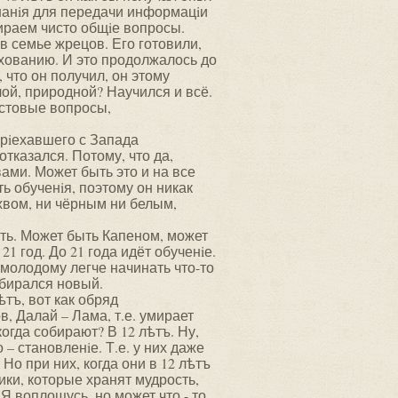
знанiя для передачи информацiи
ираем чисто общiе вопросы.
в семье жрецов. Его готовили,
лхованию. И это продолжалось до
, что он получил, он этому
лой, природной? Научился и всё.
астовые вопросы,
прiехавшего с Запада
отказался. Потому, что да,
ами. Может быть это и на все
ть обученiя, поэтому он никак
хвом, ни чёрным ни белым,
быть. Может быть Капеном, может
1 год. До 21 года идёт обученiе.
 молодому легче начинать что-то
збирался новый.
ѣтъ, вот как обряд
, Далай – Лама, т.е. умирает
когда собирают? В 12 лѣтъ. Ну,
 – становленiе. Т.е. у них даже
Но при них, когда они в 12 лѣтъ
ики, которые хранят мудрость,
 Я воплощусь, но может что - то