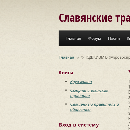
Перейти к основному содержанию
Славянские тр
Главная
Форум
Песни
К
Главная
»
✨ ЮДЖИЗМЪ (Мiровоспрiя
Книги
Круг жизни
Смерть и воинская
традиция
Священный правитель и
общество
Вход в систему