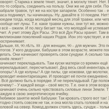
говорят: Старика к земле тянет, значит, в могилу тянет. Нет. 
что-то собрать, соединить на пользу. Они же не для себя. По
набрали травок, тут же на костре запарили. Особенно так – 
часа поднимут, ты начинаешь: Ну, давайте в 10 поедем. Нет!
поедем тогда, когда молодой месяц для этой травки, или чет
вообще нет луны. Т.е. какiе травки нужны, они тут же, можно
и всё – ожили. И по лесу бегает так, что молодой не успевае
учит. А учит этому Дух Расы. Это всё Дух Расы хранит. Там 
миллионами поколений наших Родов. Ион это чувствует, и ем
воспринимает.
Дальше, 88, 90 лѣтъ. 88 - для женщин, 90 – для мужчин. Это
итогов. У кого дедушки, бабушки в этом возрасте, можете по
делать. Они начинают проверять свои сундуки: А сколько та
понёв лежит?
начинают перекладывать. Там куски матерiи со времен ещё 
перекладывают, пересчитывают. Дед весь свой инвентарь ид
топоры? А где колуны? А где пилы, где ножовки, где молотки, 
проводит инвентаризацию. И проводят её почти ежедневно.
– Всё должно быть в порядке. И не перекладывай. Где полож
почему? – У каждой вещи – своё место. Т.е. они в этом воз
начинают очень сильно чувствовать силовые линiи Земли. 
каждую в свою энергетическую ячейку.
Любимое занятiе моей бабушки: Так кровать строго вот так!
угодно стоять совсем не так, и она могла спать головой и на 
головой на север. Комод должен стоять здесь, сундук – толь