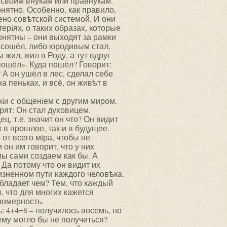
 своим внукам или правнукам.
понятно. Особенно, как правило,
лено совѣтской системой. И они
ерiях, о таких образах, которые
онятны – они выходят за рамки
а сошёл, либо юродивым стал,
 жил, жил в Роду, а тут вдруг
пошёл». Куда пошёл? Говорит:
 А он ушёл в лес, сделал себе
а пеньках, и всё, он живѣт в
анiи с общенiем с другим миром.
орят: Он стал духовицем.
, т.е. значит он что? Он видит
к в прошлое, так и в будущее.
 от всего мiра, чтобы не
он им говорит, что у них
мы сами создаем как бы. А
. Да потому что он видит их
изненном пути каждого человѣка.
бладает чем? Тем, что каждый
, что для многих кажется
номерность.
ь: 4+4=8 – получилось восемь, но
чему могло бы не получиться?