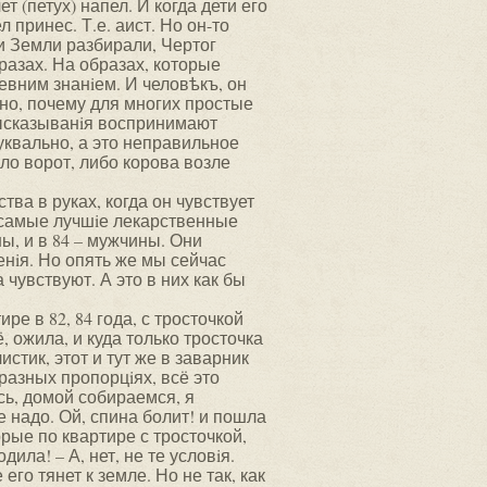
т (петух) напел. И когда дети его
 принес. Т.е. аист. Но он-то
 и Земли разбирали, Чертог
бразах. На образах, которые
евним знанiем. И человѣкъ, он
но, почему для многих простые
ысказыванiя воспринимают
буквально, а это неправильное
оло ворот, либо корова возле
ства в руках, когда он чувствует
, самые лучшiе лекарственные
ы, и в 84 – мужчины. Они
енiя. Но опять же мы сейчас
чувствуют. А это в них как бы
ре в 82, 84 года, с тросточкой
, ожила, и куда только тросточка
истик, этот и тут же в заварник
разных пропорцiях, всё это
сь, домой собираемся, я
е надо. Ой, спина болит! и пошла
орые по квартире с тросточкой,
дила! – А, нет, не те условiя.
го тянет к земле. Но не так, как