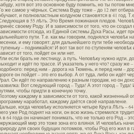
забуду, хотя вот это основное буду помнить, но ты потом мн
То же самое у чёрных. Система Вуду тоже – до 12 лет отбираю
обучают, и полновластным колдуном становятся в 41 год. Т.
Следующая в 55 лѣтъ. Это Время пожинанiя плодов. Человѣ
принёс своему Роду. И в зависимости от того, что он создал 
зависимости отсюда, из Единой системы Духа Расы, идет пр
дальнейшего пути. Т.е. как мы говорим, поднялся человѣк 
лесенки, и ему говорят: для дальнейшего пути тебе необх
ступеньку – поднимайся! И вот так вот по ступеням человѣк
зависит от того, пойдет он или нет.
Или если брать не лестницу, а путь. Человѣку нужно идти, д
выходит и идёт по трассе. И указатель у него что? сразу же –
подобного: перед ним – дорога на Тюмень, и перед ним – до
дороге он пойдет – это его выбор. А от туда, либо он идёт 
Урал. Он идёт по направлению к разным городам, но он доход
развилка: Вот следующий город – Туда! А этот город – Туда!
путями, чтобы придти в конечную точку.
Поэтому каждому в зависимости от того, какой жизненный о
программу наработал, каждому даётся своё направленiе.
Дальше, когда человѣку исполняется четыре Круга Лѣтъ – 64 
него уже Род поднят на ноги, он всю жизнь стремился труди
А в 64 года он начинает понимать, что не только его Род – эт
окружающий мир это тоже зона его влiянiя. И человѣкъ нач
природу для своих будущих потомков, чтобы Род его жил в 
получает необходимые знанiя опять же от Духа Расы, как 