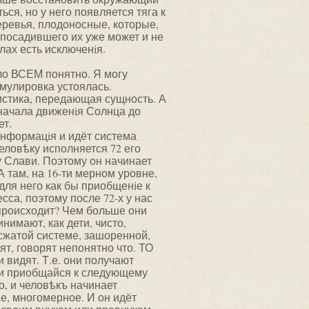
ся, но у него появляется тяга к
деревья, плодоносные, которые,
о посадившего их уже может и не
лах есть исключенiя.
ло ВСЕМ понятно. Я могу
рмулировка устоялась.
ристика, передающая сущность. А
 начала движенiя Солнца до
ет.
 информацiя и идёт система
человѣку исполняется 72 его
 Слави. Поэтому он начинает
 там, на 16-ти мерном уровне,
для него как бы приобщенiе к
сса, поэтому после 72-х у нас
о происходит? Чем больше они
нимают, как дети, чисто,
 сжатой системе, зашоренной,
ят, говорят непонятно что. ТО
 видят. Т.е. они получают
 и приобщайся к следующему
ло, и человѣкъ начинает
iе, многомерное. И он идёт