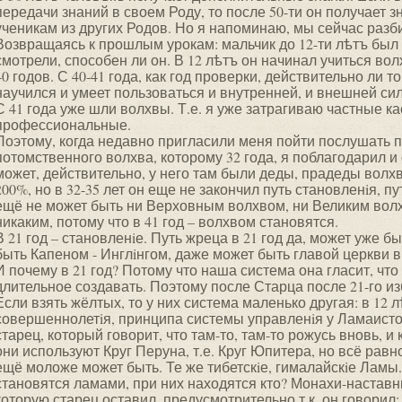
передачи знаний в своем Роду, то после 50-ти он получает 
ученикам из других Родов. Но я напоминаю, мы сейчас разб
Возвращаясь к прошлым урокам: мальчик до 12-ти лѣтъ был 
смотрели, способен ли он. В 12 лѣтъ он начинал учиться во
40 годов. С 40-41 года, как год проверки, действительно ли то
научился и умеет пользоваться и внутренней, и внешней си
С 41 года уже шли волхвы. Т.е. я уже затрагиваю частные к
профессиональные.
Поэтому, когда недавно пригласили меня пойти послушать 
потомственного волхва, которому 32 года, я поблагодарил и 
может, действительно, у него там были деды, прадеды волхв
200%, но в 32-35 лет он еще не закончил путь становленiя, пу
ещё не может быть ни Верховным волхвом, ни Великим вол
никаким, потому что в 41 год – волхвом становятся.
В 21 год – становленiе. Путь жреца в 21 год да, может уже 
быть Капеном - Инглiнгом, даже может быть главой церкви в 2
И почему в 21 год? Потому что наша система она гласит, что
длительное создавать. Поэтому после Старца после 21-го и
Если взять жёлтых, то у них система маленько другая: в 12 л
совершеннолетiя, принципа системы управленiя у Ламаистов
старец, который говорит, что там-то, там-то рожусь вновь, и 
они используют Круг Перуна, т.е. Круг Юпитера, но всё равно
ещё моложе может быть. Те же тибетскiе, гималайскiе Ламы. 
становятся ламами, при них находятся кто? Монахи-наставн
которую старец оставил, предусмотрительно т.к. он говорил: