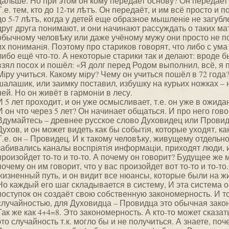
дальше. Но при этом он кому передает основу? Он передает
Т.е. тем, кто до 12-ти лѣтъ. Он передаёт, и им всё просто и 
до 5-7 лѣтъ, когда у детей еще образное мышленiе не загуб
друг друга понимают, и они начинают рассуждать о таких мат
обычному человѣку или даже учёному мужу они просто не п
их пониманiя. Поэтому про стариков говорят, что либо с ум
либо ещё что-то. А некоторые старики так и делают: вроде бы
взял посох и пошёл: «Я долг перед Родом выполнил, всё, я 
Мiру учиться. Какому мiру? Чему он учиться пошёл в 72 года?
шалашик, или заимку поставил, избушку на курьих ножках – н
ней. Но он живёт в гармонiи в лесу.
И 5 лет проходит, и он уже осмысливает, т.е. он уже в ожид
И он что через 5 лет? Он начинает общаться. И про него гов
Вдумайтесь – древнее русское слово Духовидец или Провидец
Духов, и он может видеть как бы событiя, которые уходят, ка
Т.е. он – Провидец. И к такому человѣку, живущему отдельно
забивались каналы воспрiятiя информацiи, приходят люди, и 
произойдет то-то и то-то. А почему он говорит? Будущее же 
почему он им говорит, что у вас произойдет вот то-то и то-то
жизненный путь, и он видит все нюансы, которые были на ж
Но каждый его шаг складывается в систему, И эта система о
поступок он создаёт свою собственную закономерность. И то
случайностью, для Духовидца – Провидца это обычная зако
Так же как 4+4=8. Это закономерность. А кто-то может сказат
это случайность т.к. могло бы и не получиться. А знаете, по