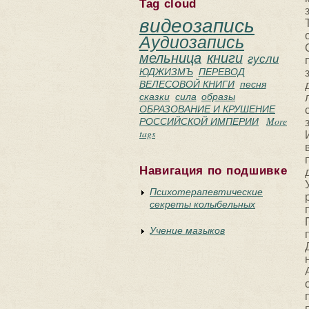
Tag cloud
видеозапись
Аудиозапись
мельница
книги
гусли
ЮДЖИЗМЪ
ПЕРЕВОД
ВЕЛЕСОВОЙ КНИГИ
песня
сказки
сила
образы
ОБРАЗОВАНИЕ И КРУШЕНИЕ
РОССИЙСКОЙ ИМПЕРИИ
More
tags
Навигация по подшивке
Психотерапевтические
секреты колыбельных
Учение мазыков