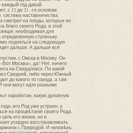
е каждый год давай.
т, с 12 до 21 –го основам
е. система наставничества.
к смотрит на плоды, которые он
на благо своего Рода, в этой
оекцiя, необходимая для
на определенную ступеньку
одимо подняться на следующую
 идёт дальше. А дальше всё
опустим, с Омска в Москву. Он
 «Вот Москва», да? Нет, ничего
рога на Свердловск. По какой
через Средний, либо через Южный
ит до какого-то города, а там
 И они могут идти разными
пыт наработан, какую духовную
года, его Род уже устроен, у
ться на процвѣтанiе своего Рода.
о цель его жизни, но и
инает усердно восстанавливать
гармонiи с Природой. И человѣкъ
лучше восстановить окружающий