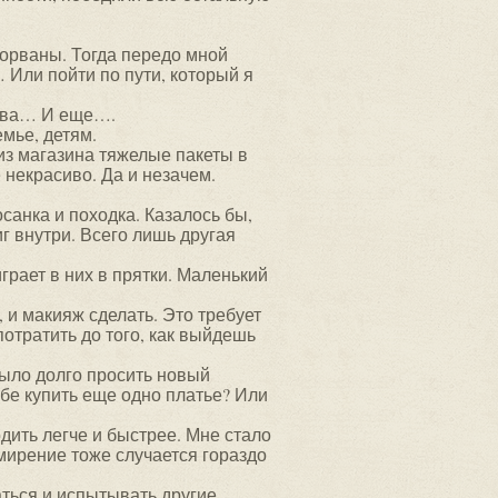
порваны. Тогда передо мной
Или пойти по пути, который я
 два… И еще….
емье, детям.
 из магазина тяжелые пакеты в
 некрасиво. Да и незачем.
осанка и походка. Казалось бы,
г внутри. Всего лишь другая
грает в них в прятки. Маленький
, и макияж сделать. Это требует
потратить до того, как выйдешь
было долго просить новый
ебе купить еще одно платье? Или
дить легче и быстрее. Мне стало
имирение тоже случается гораздо
аться и испытывать другие