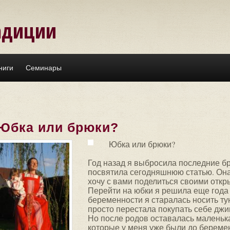
адиции
ниги
Семинары
Юбка или брюки?
Юбка или брюки?
Год назад я выбросила последние б
посвятила сегодняшнюю статью. Она
хочу с вами поделиться своими откр
Перейти на юбки я решила еще года 
беременности я старалась носить ту
просто перестала покупать себе джи
Но после родов оставалась маленьк
которые у меня уже были до береме