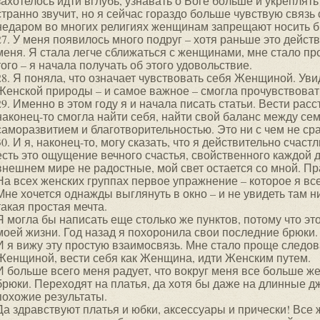
захотелось идти вглубь, узнавать о Боге больше и укреплят
странно звучит, но я сейчас гораздо больше чувствую связь 
недаром во многих религиях женщинам запрещают носить 
27. У меня появилось много подруг – хотя раньше это дейс
меня. Я стала легче сближаться с женщинами, мне стало пр
того – я начала получать об этого удовольствие.
28. Я поняла, что означает чувствовать себя Женщиной. У
Женской природы – и самое важное – смогла прочувствовать
29. Именно в этом году я и начала писать статьи. Вести рас
наконец-то смогла найти себя, найти свой баланс между се
саморазвитием и благотворительностью. Это ни с чем не с
30. И я, наконец-то, могу сказать, что я действительно счаст
есть это ощущение вечного счастья, свойственного каждой 
внешнем мире не радостные, мой свет остается со мной. Пр
На всех женских группах первое упражнение – которое я вс
Мне хочется однажды выглянуть в окно – и не увидеть там 
такая простая мечта.
Я могла бы написать еще столько же пунктов, потому что эт
моей жизни. Год назад я похоронила свои последние брюки.
И я вижу эту простую взаимосвязь. Мне стало проще следов
Женщиной, вести себя как Женщина, идти Женским путем.
И больше всего меня радует, что вокруг меня все больше 
брюки. Переходят на платья, да хотя бы даже на длинные 
похожие результаты.
Да здравствуют платья и юбки, аксессуары и прически! Все