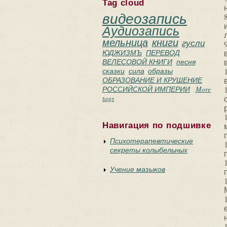
Tag cloud
видеозапись
Аудиозапись
мельница
книги
гусли
ЮДЖИЗМЪ
ПЕРЕВОД
ВЕЛЕСОВОЙ КНИГИ
песня
сказки
сила
образы
ОБРАЗОВАНИЕ И КРУШЕНИЕ
РОССИЙСКОЙ ИМПЕРИИ
More
tags
Навигация по подшивке
Психотерапевтические
секреты колыбельных
Учение мазыков