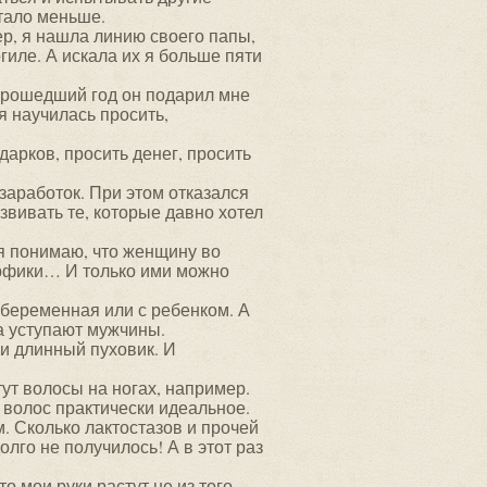
тало меньше.
ер, я нашла линию своего папы,
гиле. А искала их я больше пяти
 прошедший год он подарил мне
 я научилась просить,
дарков, просить денег, просить
 заработок. При этом отказался
азвивать те, которые давно хотел
 я понимаю, что женщину во
арфики… И только ими можно
я беременная или с ребенком. А
та уступают мужчины.
 и длинный пуховик. И
ут волосы на ногах, например.
 волос практически идеальное.
м. Сколько лактостазов и прочей
лго не получилось! А в этот раз
о мои руки растут не из того