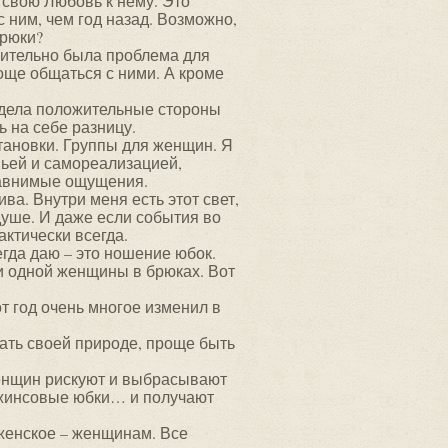
ь свою Любовь к нему. Это
с ним, чем год назад. Возможно,
брюки?
твительно была проблема для
още общаться с ними. А кроме
видела положительные стороны
 на себе разницу.
становки. Группы для женщин. Я
мьей и самореализацией,
равнимые ощущения.
лива. Внутри меня есть этот свет,
душе. И даже если события во
актически всегда.
егда даю – это ношение юбок.
ни одной женщины в брюках. Вот
от год очень многое изменил в
ать своей природе, проще быть
женщин рискуют и выбрасывают
джинсовые юбки… и получают
 женское – женщинам. Все