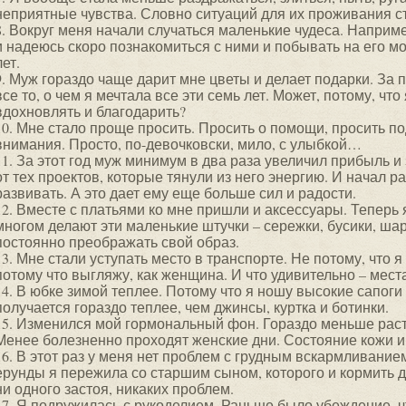
неприятные чувства. Словно ситуаций для их проживания с
8. Вокруг меня начали случаться маленькие чудеса. Наприм
и надеюсь скоро познакомиться с ними и побывать на его мо
лет.
9. Муж гораздо чаще дарит мне цветы и делает подарки. За
все то, о чем я мечтала все эти семь лет. Может, потому, что
вдохновлять и благодарить?
10. Мне стало проще просить. Просить о помощи, просить по
внимания. Просто, по-девочковски, мило, с улыбкой…
11. За этот год муж минимум в два раза увеличил прибыль и
от тех проектов, которые тянули из него энергию. И начал р
развивать. А это дает ему еще больше сил и радости.
12. Вместе с платьями ко мне пришли и аксессуары. Теперь
многом делают эти маленькие штучки – сережки, бусики, ш
постоянно преображать свой образ.
13. Мне стали уступать место в транспорте. Не потому, что 
потому что выгляжу, как женщина. И что удивительно – мес
14. В юбке зимой теплее. Потому что я ношу высокие сапоги
получается гораздо теплее, чем джинсы, куртка и ботинки.
15. Изменился мой гормональный фон. Гораздо меньше раст
Менее болезненно проходят женские дни. Состояние кожи и
16. В этот раз у меня нет проблем с грудным вскармливание
ерунды я пережила со старшим сыном, которого и кормить до
ни одного застоя, никаких проблем.
17. Я подружилась с рукоделием. Раньше было убеждение, чт