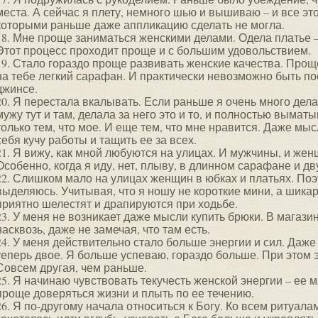
места. А сейчас я плету, немного шью и вышиваю – и все эт
которыми раньше даже аппликацию сделать не могла.
18. Мне проще заниматься женскими делами. Одела платье – и
Этот процесс проходит проще и с большим удовольствием.
19. Стало гораздо проще развивать женские качества. Проще
на тебе легкий сарафан. И практически невозможно быть по
джинсе.
20. Я перестала вкалывать. Если раньше я очень много дел
мужу тут и там, делала за него это и то, и полностью вымат
только тем, что мое. И еще тем, что мне нравится. Даже мыс
себя кучу работы и тащить ее за всех.
21. Я вижу, как мной любуются на улицах. И мужчины, и же
Особенно, когда я иду, нет, плыву, в длинном сарафане и 
22. Слишком мало на улицах женщин в юбках и платьях. Поэ
выделяюсь. Учитывая, что я ношу не короткие мини, а шика
приятно шелестят и драпируются при ходьбе.
23. У меня не возникает даже мысли купить брюки. В магази
насквозь, даже не замечая, что там есть.
24. У меня действительно стало больше энергии и сил. Даже 
теперь двое. Я больше успеваю, гораздо больше. При этом 
Совсем другая, чем раньше.
25. Я начинаю чувствовать текучесть женской энергии – ее м
проще доверяться жизни и плыть по ее течению.
26. Я по-другому начала относиться к Богу. Ко всем ритуал