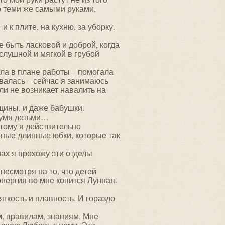
о теми же самыми руками,
 к плите, на кухню, за уборку.
 быть ласковой и доброй, когда
слушной и мягкой в грубой
ала в плане работы – помогала
ывалась – сейчас я занимаюсь
ли не возникает навалить на
нщины, и даже бабушки.
двумя детьми…
тому я действительно
рные длинные юбки, которые так
нах я прохожу эти отделы
несмотря на то, что детей
энергия во мне копится Лунная.
ягкость и плавность. И гораздо
ам, правилам, знаниям. Мне