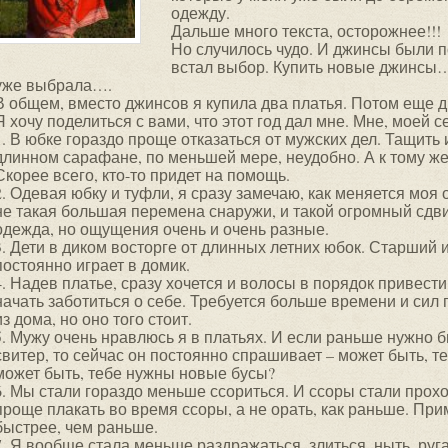
одежду.
Дальше много текста, осторожнее!!!
Но случилось чудо. И джинсы были 
встал выбор. Купить новые джинсы… 
уже выбрала….
В общем, вместо джинсов я купила два платья. Потом еще
Я хочу поделиться с вами, что этот год дал мне. Мне, моей с
1. В юбке гораздо проще отказаться от мужских дел. Тащить
длинном сарафане, по меньшей мере, неудобно. А к тому же
Скорее всего, кто-то придет на помощь.
2. Одевая юбку и туфли, я сразу замечаю, как меняется моя 
не такая большая перемена снаружи, и такой огромный сдви
одежда, но ощущения очень и очень разные.
3. Дети в диком восторге от длинных летних юбок. Старший и
постоянно играет в домик.
4. Надев платье, сразу хочется и волосы в порядок привести
начать заботиться о себе. Требуется больше времени и сил 
из дома, но оно того стоит.
5. Мужу очень нравлюсь я в платьях. И если раньше нужно 
свитер, то сейчас он постоянно спрашивает – может быть, т
может быть, тебе нужны новые бусы?
6. Мы стали гораздо меньше ссориться. И ссоры стали прохо
проще плакать во время ссоры, а не орать, как раньше. Пр
быстрее, чем раньше.
7. Я вообще стала меньше раздражаться, злиться, ныть, руг