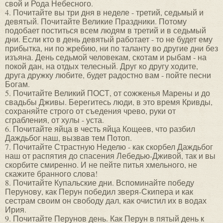
свой и Рода Небесного.
4. Почитайте вы три дня в неделе - третий, седьмый и
девятый. Почитайте Великие Праздники. Потому
подобает поститься всем людям в третий и в седьмый
дни. Если кто в день девятый работает - то не будет ему
прибытка, ни по жребию, ни по таланту во другие дни без
изъяна. День седьмой человекам, скотам и рыбам - на
покой дан, на отдых телесный. Друг ко другу ходите,
друга дружку любите, будет радостно вам - пойте песни
Богам.
5. Почитайте Великий ПОСТ, от сожженья Марены и до
свадьбы Дживы. Берегитесь люди, в это время Кривды,
сохраняйте строго от съедения чрево, руки от
сграбления, от хулы - уста.
6. Почитайте яйца в честь яйца Кощеев, что разбил
Даждьбог наш, вызвав тем Потоп.
7. Почитайте Страстную Неделю - как скорбел Даждьбог
наш от распятия до спасения Лебедью-Дживой, так и вы
скорбите смиренно. И не пейте питья хмельного, не
скажите бранного слова!
8. Почитайте Купальские дни. Вспоминайте победу
Перунову, как Перун победил зверя-Скипера и как
сестрам своим он свободу дал, как очистил их в водах
Ирия.
9. Почитайте Перунов день. Как Перун в пятый день к