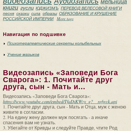
видеозапись
Аудиозапись
мельница
книги
гусли
ЮДЖИЗМЪ
ПЕРЕВОД ВЕЛЕСОВОЙ КНИГИ
песня
сказки
сила
образы
ОБРАЗОВАНИЕ И КРУШЕНИЕ
РОССИЙСКОЙ ИМПЕРИИ
More tags
Навигация по подшивке
Психотерапевтические секреты колыбельных
Учение мазыков
Видеозапись «Заповеди Бога
Сварога»: 1. Почитайте друг
друга, сын - Мать и...
Видеозапись «Заповеди Бога Сварога»:
https://www.youtube.com/embed/TfaDiKWzx_g?__ref=vk.api
1. Почитайте друг друга, сын - Мать и Отца, муж с женою
живите в согласии.
2. На едину жену должен муж посягать - а иначе
спасения вам не узнать.
3. Убегайте от Кривды и следуйте Правде, чтите Род