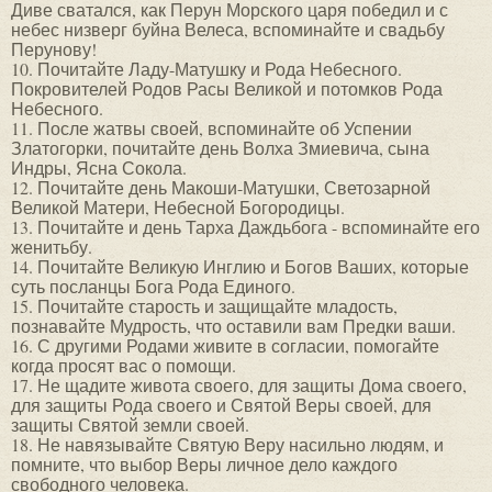
Диве сватался, как Перун Морского царя победил и с
небес низверг буйна Велеса, вспоминайте и свадьбу
Перунову!
10. Почитайте Ладу-Матушку и Рода Небесного.
Покровителей Родов Расы Великой и потомков Рода
Небесного.
11. После жатвы своей, вспоминайте об Успении
Златогорки, почитайте день Волха Змиевича, сына
Индры, Ясна Сокола.
12. Почитайте день Макоши-Матушки, Светозарной
Великой Матери, Небесной Богородицы.
13. Почитайте и день Тарха Даждьбога - вспоминайте его
женитьбу.
14. Почитайте Великую Инглию и Богов Ваших, которые
суть посланцы Бога Рода Единого.
15. Почитайте старость и защищайте младость,
познавайте Мудрость, что оставили вам Предки ваши.
16. С другими Родами живите в согласии, помогайте
когда просят вас о помощи.
17. Не щадите живота своего, для защиты Дома своего,
для защиты Рода своего и Святой Веры своей, для
защиты Святой земли своей.
18. Не навязывайте Святую Веру насильно людям, и
помните, что выбор Веры личное дело каждого
свободного человека.