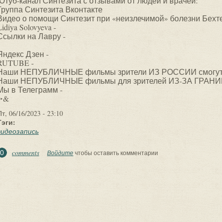
Ютуб-канал Синтезита с отзывами от людей и врачей:
Группа Синтезита Вконтакте
Видео о помощи Синтезит при «неизлечимой» болезни Бехт
Lidiya Solovyeva -
Ссылки на Лавру -
Яндекс Дзен -
RUTUBE -
Наши НЕПУБЛИЧНЫЕ фильмы зрители ИЗ РОССИИ смогут у
Наши НЕПУБЛИЧНЫЕ фильмы для зрителей ИЗ-ЗА ГРАНИ
Мы в Телеграмм -
‣‣&
Пт, 06/16/2023 - 23:10
Тэги:
видеозапись
comments
0
Войдите
чтобы оставить комментарии