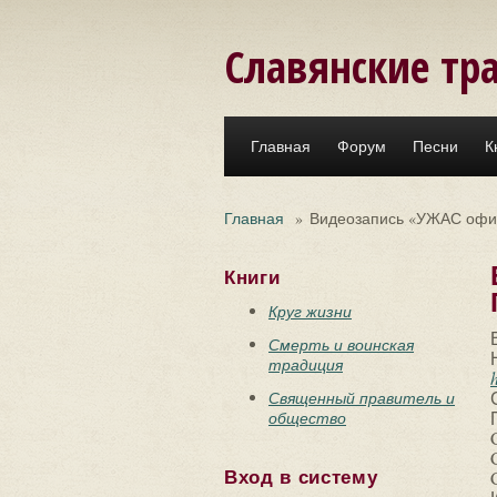
Перейти к основному содержанию
Славянские тр
Главная
Форум
Песни
К
Главная
»
Видеозапись «УЖАС офиц
Книги
Круг жизни
Смерть и воинская
традиция
Священный правитель и
общество
Вход в систему