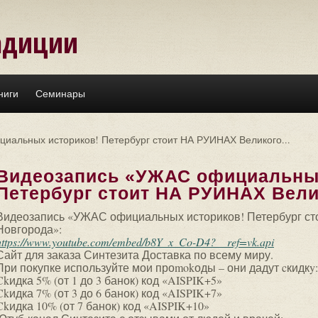
адиции
ниги
Семинары
иальных историков! Петербург стоит НА РУИНАХ Великого...
Видеозапись «УЖАС официальных
Петербург стоит НА РУИНАХ Велик
Видеозапись «УЖАС официальных историков! Петербург с
Новгорода»:
https://www.youtube.com/embed/b8Y_x_Co-D4?__ref=vk.api
Сайт для заказа Синтезита Доставка по всему миру.
При покупке используйте мои проmokоды – они дадут cкидкy:
Ckидка 5% (от 1 до 3 банок) код «AISPIK+5»
Ckидка 7% (от 3 до 6 банок) код «AISPIK+7»
Ckидка 10% (от 7 банок) код «AISPIK+10»