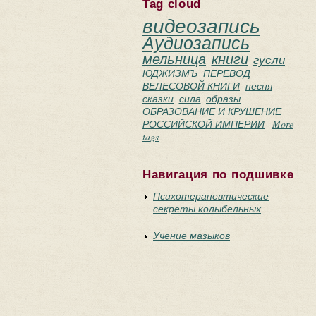
Tag cloud
видеозапись
Аудиозапись
мельница
книги
гусли
ЮДЖИЗМЪ
ПЕРЕВОД
ВЕЛЕСОВОЙ КНИГИ
песня
сказки
сила
образы
ОБРАЗОВАНИЕ И КРУШЕНИЕ
РОССИЙСКОЙ ИМПЕРИИ
More
tags
Навигация по подшивке
Психотерапевтические
секреты колыбельных
Учение мазыков