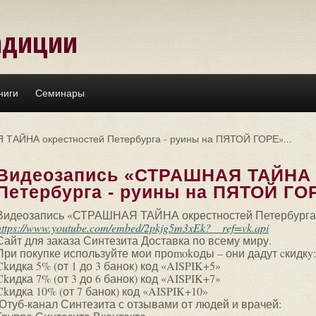
адиции
ниги
Семинары
ТАЙНА окрестностей Петербурга - руины на ПЯТОЙ ГОРЕ»...
Видеозапись «СТРАШНАЯ ТАЙНА 
Петербурга - руины на ПЯТОЙ ГОР
Видеозапись «СТРАШНАЯ ТАЙНА окрестностей Петербурга
https://www.youtube.com/embed/2pkjg5m3xEk?__ref=vk.api
Сайт для заказа Синтезита Доставка по всему миру.
При покупке используйте мои проmokоды – они дадут cкидкy:
Ckидка 5% (от 1 до 3 банок) код «AISPIK+5»
Ckидка 7% (от 3 до 6 банок) код «AISPIK+7»
Ckидка 10% (от 7 банок) код «AISPIK+10»
Ютуб-канал Синтезита с отзывами от людей и врачей: