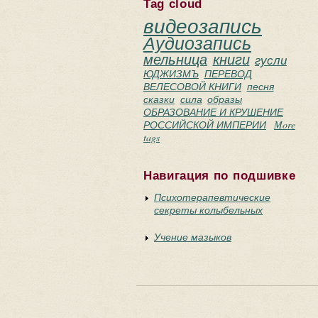
Tag cloud
видеозапись
Аудиозапись
мельница
книги
гусли
ЮДЖИЗМЪ
ПЕРЕВОД
ВЕЛЕСОВОЙ КНИГИ
песня
сказки
сила
образы
ОБРАЗОВАНИЕ И КРУШЕНИЕ
РОССИЙСКОЙ ИМПЕРИИ
More
tags
Навигация по подшивке
Психотерапевтические
секреты колыбельных
Учение мазыков