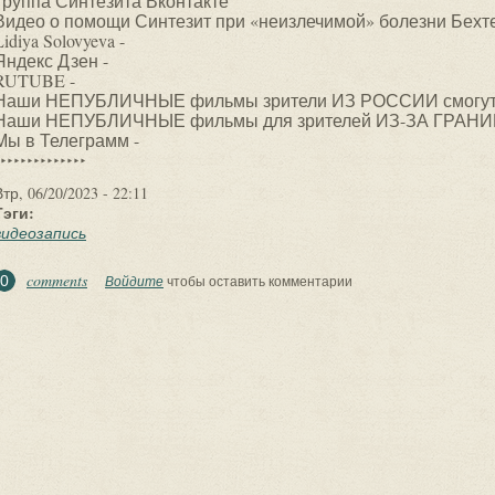
Группа Синтезита Вконтакте
Видео о помощи Синтезит при «неизлечимой» болезни Бехт
Lidiya Solovyeva -
Яндекс Дзен -
RUTUBE -
Наши НЕПУБЛИЧНЫЕ фильмы зрители ИЗ РОССИИ смогут у
Наши НЕПУБЛИЧНЫЕ фильмы для зрителей ИЗ-ЗА ГРАНИ
Мы в Телеграмм -
‣‣‣‣‣‣‣‣‣‣‣‣‣
Втр, 06/20/2023 - 22:11
Тэги:
видеозапись
comments
0
Войдите
чтобы оставить комментарии