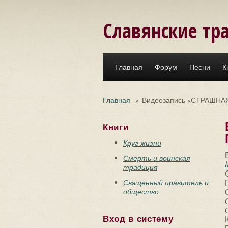
Перейти к основному содержанию
Славянские тр
Главная
Форум
Песни
К
Главная
»
Видеозапись «СТРАШНАЯ 
Книги
Круг жизни
Смерть и воинская
традиция
Священный правитель и
общество
Вход в систему