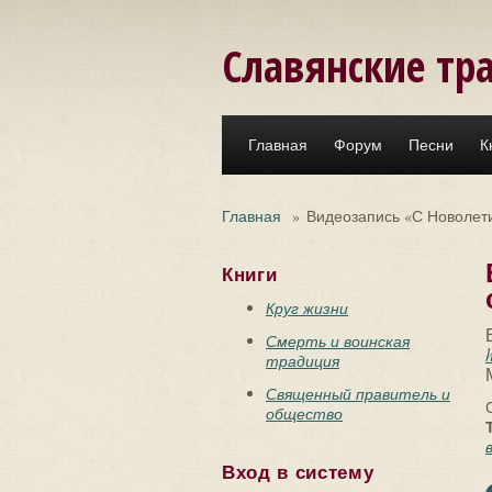
Перейти к основному содержанию
Славянские тр
Главная
Форум
Песни
К
Главная
»
Видеозапись «С Новолети
Книги
Круг жизни
Смерть и воинская
традиция
Священный правитель и
общество
Вход в систему