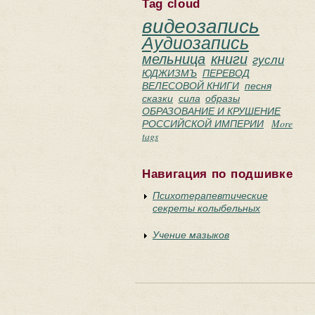
Tag cloud
видеозапись
Аудиозапись
мельница
книги
гусли
ЮДЖИЗМЪ
ПЕРЕВОД
ВЕЛЕСОВОЙ КНИГИ
песня
сказки
сила
образы
ОБРАЗОВАНИЕ И КРУШЕНИЕ
РОССИЙСКОЙ ИМПЕРИИ
More
tags
Навигация по подшивке
Психотерапевтические
секреты колыбельных
Учение мазыков