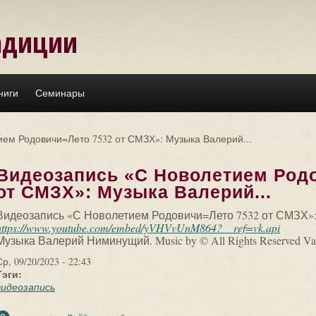
адиции
ниги
Семинары
ем Родовичи=Лето 7532 от СМЗХ»: Музыка Валерий...
Видеозапись «С Новолетием Род
от СМЗХ»: Музыка Валерий...
Видеозапись «С Новолетием Родовичи=Лето 7532 от СМЗХ»
https://www.youtube.com/embed/yVHVvUnM864?__ref=vk.api
Музыка Валерий Ниминущий. Music by © All Rights Reserved Va
Ср, 09/20/2023 - 22:43
Тэги:
видеозапись