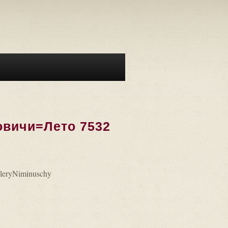
овичи=Лето 7532
:
leryNiminuschy