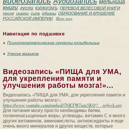
видеозапись
Аудиозапись
мельница
книги
гусли
ЮДЖИЗМЪ
ПЕРЕВОД ВЕЛЕСОВОЙ КНИГИ
песня
сказки
сила
образы
ОБРАЗОВАНИЕ И КРУШЕНИЕ
РОССИЙСКОЙ ИМПЕРИИ
More tags
Навигация по подшивке
Психотерапевтические секреты колыбельных
Учение мазыков
Видеозапись «ПИЩА для УМА,
для укрепления памяти и
улучшения работы мозга!»...
Видеозапись «ПИЩА для УМА, для укрепления памяти и
улучшения работы мозга!»:
https://www.youtube.com/embed/7NKTW7am5KQ?__ref=vk.api
Для питания мозгу просто необходимы белки,
полиненасыщенные жиры, углеводы, витамин С и много
других витаминов, аминокислоты, антиоксиданты и еще
очень много минералов и других веществ, которые