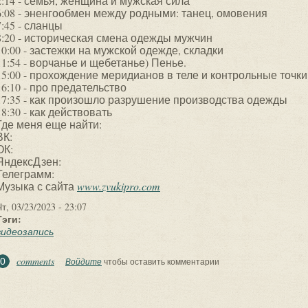
2:14 - семья, женщина и мужская сила
6:08 - эненгообмен между родными: танец, омовения
7:45 - сланцы
8:20 - историческая смена одежды мужчин
10:00 - застежки на мужской одежде, складки
11:54 - ворчанье и щебетанье) Пенье.
15:00 - прохождение меридианов в теле и контрольные точки
16:10 - про предательство
17:35 - как произошло разрушение производства одежды
18:30 - как действовать
Где меня еще найти:
ВК:
ОК:
ЯндексДзен:
Телеграмм:
Музыка с сайта
www.zvukipro.com
т, 03/23/2023 - 23:07
Тэги:
видеозапись
comments
0
Войдите
чтобы оставить комментарии