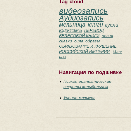
Tag cloud
видеозапись
Аудиозапись
мельница
книги
гусли
ЮДЖИЗМЪ
ПЕРЕВОД
ВЕЛЕСОВОЙ КНИГИ
песня
сказки
сила
образы
ОБРАЗОВАНИЕ И КРУШЕНИЕ
РОССИЙСКОЙ ИМПЕРИИ
More
tags
Навигация по подшивке
Психотерапевтические
секреты колыбельных
Учение мазыков