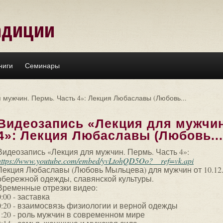
адиции
ниги
Семинары
 мужчин. Пермь. Часть 4»: Лекция Любаславы (Любовь...
Видеозапись «Лекция для мужчин
4»: Лекция Любаславы (Любовь...
Видеозапись «Лекция для мужчин. Пермь. Часть 4»:
https://www.youtube.com/embed/yvLtohQD5Oo?__ref=vk.api
Лекция Любаславы (Любовь Мыльцева) для мужчин от 10.12.20
обережной одежды, славянской культуры.
Временные отрезки видео:
0:00 - заставка
0:20 - взаимосвязь физиологии и верной одежды
1:20 - роль мужчин в современном мире