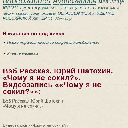
видеозапись
Аудиозапись
мельница
книги
гусли
ЮДЖИЗМЪ
ПЕРЕВОД ВЕЛЕСОВОЙ КНИГИ
песня
сказки
сила
образы
ОБРАЗОВАНИЕ И КРУШЕНИЕ
РОССИЙСКОЙ ИМПЕРИИ
More tags
Навигация по подшивке
Психотерапевтические секреты колыбельных
Учение мазыков
Вэб Рассказ. Юрий Шатохин.
«Чому я не сокил?».
Видеозапись ««Чому я не
сокил?»»:
Вэб Рассказ. Юрий Шатохин
«Чому я не сокил?»
Видеозапись ««Чому я не сокил?»»: