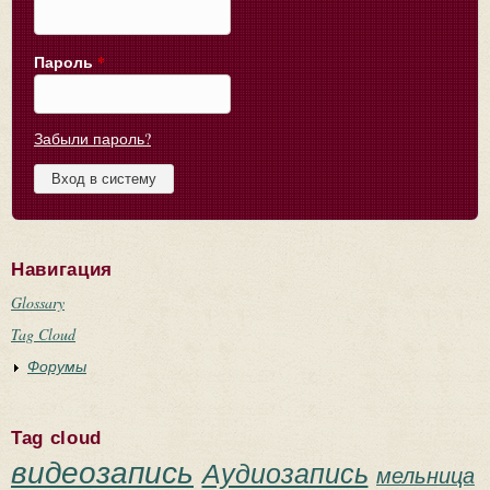
Пароль
*
Забыли пароль?
Навигация
Glossary
Tag Cloud
Форумы
Tag cloud
видеозапись
Аудиозапись
мельница