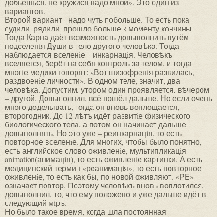
добьёшься, не кружися надо мной». Это один из
вариантов.
Второй вариант - надо чуть побольше. То есть пока
судили, рядили, прошло больше к моменту кончины.
Тогда Карна даёт возможность довыполнить путём
подселенiя Дɣши в тело другого человѣка. Тогда
наблюдается вселенiе – инкарнацiя. Человѣкъ
вселяется, берёт на себя контроль за телом, и тогда
многiе медики говорят: «Вот шизофренiя развилась,
раздвоенiе личности». В одном теле, значит, два
человѣка. Допустим, утором один проявляется, вѣчером
– другой. Довыполнил, всё пошёл дальше. Но если очень
много доделывать, тогда он вновь воплощается,
второгодник. До 12 лѣтъ идёт развитiе физического
биологического тела, а потом он начинает дальше
довыполнять. Но это уже – реинкарнацiя, то есть
повторное вселенiе. Для многих, чтобы было понятно,
есть английское слово оживленiе, мультипликацiя –
animation(анимацiя), то есть оживленiе картинки. А есть
медицинский термин «реанимацiя», то есть повторное
оживленiе, то есть как бы, по новой оживляют. «РЕ» -
означает повтор. Поэтому человѣкъ вновь воплотился,
довыполнил, то, что ему положено и уже дальше идёт в
следующий мiръ.
Но было такое время, когда шла постоянная