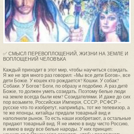
✅ СМЫСЛ ПЕРЕВОПЛОЩЕНИЙ, ЖИЗНИ НА ЗЕМЛЕ И
ВОПЛОЩЕНИЙ ЧЕЛОВѢКА
Каждый приходит в этот мир, чтобы научиться созидать.
Я же не зря много раз говорил: «Мы все дети Богов», все
дети Божiе. У кошек кто рождается? Кошки. У собак?
Собаки. У Богов? Боги, по образу и подобию. А раз дитё
Божiе, то должен уметь созидать. Поэтому белые люди
на земле всегда были кем? Созидателями. И даже до сих
пор возьмите, Российская Имперiя, СССР, РСФСР –
русскiе что-то изобретут, напримѣръ, тот же телевизор, а
те же японцы, китайцы придали товарный вид и
наполнили рынок. То есть наши изобретают, а остальные
придают товарный вид. Я не имею в виду чисто Россию,
я имею в виду все белые народы. У них принцип: