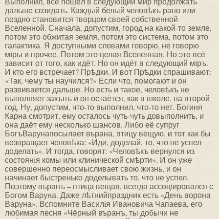
Выполнил, всё пошёл в следующий мир продолжать
дальше созидать. Каждый белый человѣкъ рано или
поздно становится творцом своей собственной
Вселенной. Сначала, допустим, город на какой-то земле,
потом это обжитая земля, потом это система, потом это
галактика. Я доступными словами говорю, не говорю
мiры и прочее. Потом это целая Вселенная. Но это всё
зависит от того, как идёт. Но он идёт в следующий мiръ.
И кто его встречает? Прѣдки. И вот Прѣдки спрашивают:
«Так, чему ты научился?» Если что, помогают и он
развивается дальше. Но есть и такое, человѣкъ не
выполняет закънъ и он остаётся, как в школе, на второй
год. Ну, допустим, что-то выполнил, что-то нет. Богиня
Карна смотрит, ему осталось чуть-чуть довыполнить, и
она даёт ему несколько шансов. Либо её супруг
БогъВарунапосылает върана, птицу вещую, и тот как бы
возвращает человѣка: «Иди, доделай, то, что не успел
доделать». И тогда, говорят: «Человѣкъ вернулся из
состоянiя комы или клинической смѣрти». И он уже
совершенно переосмысливает свою жизнь, и он
начинает быстренько доделывать то, что не успел.
Поэтому въранъ – птица вещая, всегда ассоцiировался с
Богом Варуна. Даже лѣтнийпраздник есть «День ворона
Варуна». Вспомните Василiя Ивановича Чапаева, его
любимая песня «Чёрный въранъ, ты добычи не