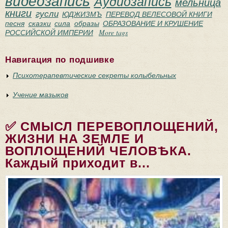
видеозапись
Аудиозапись
мельница
книги
гусли
ЮДЖИЗМЪ
ПЕРЕВОД ВЕЛЕСОВОЙ КНИГИ
песня
сказки
сила
образы
ОБРАЗОВАНИЕ И КРУШЕНИЕ
РОССИЙСКОЙ ИМПЕРИИ
More tags
Навигация по подшивке
Психотерапевтические секреты колыбельных
Учение мазыков
✅ СМЫСЛ ПЕРЕВОПЛОЩЕНИЙ,
ЖИЗНИ НА ЗЕМЛЕ И
ВОПЛОЩЕНИЙ ЧЕЛОВѢКА.
Каждый приходит в...