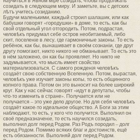
научиться в Явном мiре созидать, чтобы продолжать
созидать в следующем миру. И заметьте, вы с детских
лѣтъ учитесь созиданию.
Будучи маленькими, каждый строил шалашик, или как
бабушки говорят «городушки» в доме, то есть, как бы
свой отдельный угол отгородить. Потом, подрастая,
человѣкъ придумал себе остров необитаемый, либо
скит, поселенiе в лесу, где гармоничные законы. То есть
ребёнок, как бы, вынашивает в своём сознанiи, где друг
другу помогают, никто никого не обманывает. То есть это
в нём заложено, он как бы проявляет. Но никто не
задумывается, что мысль имеет свойство
материализоваться. С самого рожденiя человѣкъ
создаёт свою собственную Вселенную. Потом, вырастая,
человѣкъ уже изучает законы копы, то есть общинного
копного права. Потом он это выносит на более широкий
круг. Как у нас сейчас говорят «идут в депутаты, чтобы
что-то изменить в стране». Получается или не
получается – это уже дело другое. Но для себя человѣкъ
создаёт какое-то идеальное общество. А Боги за этим
наблюдают, то есть, у кого что получится. Выполнил он
своё предназначенiе, то есть научился созидать,
выполнил долг перед Родом. Раз Родъ породил – долг
перед Родом. Помимо всяких благ и достоинств, ещё
есть обязанности. Выполняй долг перед Родом.