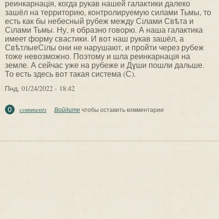
реинкарнацiя, когда рукав нашей галактики далеко
зашёл на территорию, контролируемую силами Тьмы, то
есть как бы небесный рубеж между Сiлами Свѣта и
Сiлами Тьмы. Ну, я образно говорю. А наша галактика
имеет форму свастики. И вот наш рукав зашёл, а
СвѣтлыеСiлы они не нарушают, и пройти через рубеж
тоже невозможно. Поэтому и шла реинкарнацiя на
земле. А сейчас уже на рубеже и Дɣши пошли дальше.
То есть здесь вот такая система (С).
Пнд, 01/24/2022 - 18:42
comments
0
Войдите
чтобы оставить комментарии