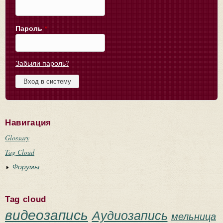
Пароль
*
Забыли пароль?
Навигация
Glossary
Tag Cloud
Форумы
Tag cloud
видеозапись
Аудиозапись
мельница