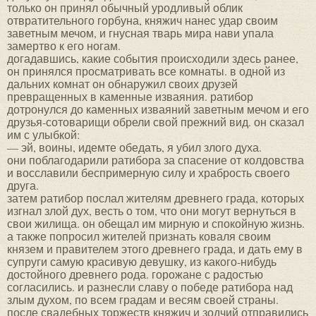
только он принял обычный уродливый облик
отвратительного горбуна, княжич нанес удар своим
заветным мечом, и гнусная тварь мира нави упала
замертво к его ногам.
догадавшись, какие события происходили здесь ранее,
он принялся просматривать все комнаты. в одной из
дальних комнат он обнаружил своих друзей
превращенных в каменные изваяния. ратибор
дотронулся до каменных изваяний заветным мечом и его
друзья-сотоварищи обрели свой прежний вид. он сказал
им с улыбкой:
— эй, воины, идемте обедать, я убил злого духа.
они поблагодарили ратибора за спасение от колдовства
и восславили беспримерную силу и храбрость своего
друга.
затем ратибор послал жителям древнего града, которых
изгнал злой дух, весть о том, что они могут вернуться в
свои жилища. он обещал им мирную и спокойную жизнь.
а также попросил жителей признать коваля своим
князем и правителем этого древнего града, и дать ему в
супруги самую красивую девушку, из какого-нибудь
достойного древнего рода. горожане с радостью
согласились. и разнесли славу о победе ратибора над
злым духом, по всем градам и весям своей страны.
после свадебных торжеств княжич и зодчий отправились