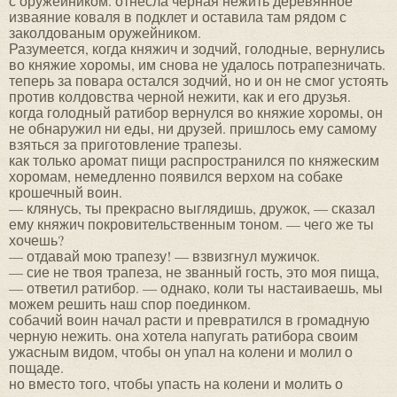
с оружейником. отнесла черная нежить деревянное
изваяние коваля в подклет и оставила там рядом с
заколдованым оружейником.
Разумеется, когда княжич и зодчий, голодные, вернулись
во княжие хоромы, им снова не удалось потрапезничать.
теперь за повара остался зодчий, но и он не смог устоять
против колдовства черной нежити, как и его друзья.
когда голодный ратибор вернулся во княжие хоромы, он
не обнаружил ни еды, ни друзей. пришлось ему самому
взяться за приготовление трапезы.
как только аромат пищи распространился по княжеским
хоромам, немедленно появился верхом на собаке
крошечный воин.
— клянусь, ты прекрасно выглядишь, дружок, — сказал
ему княжич покровительственным тоном. — чего же ты
хочешь?
— отдавай мою трапезу! — взвизгнул мужичок.
— сие не твоя трапеза, не званный гость, это моя пища,
— ответил ратибор. — однако, коли ты настаиваешь, мы
можем решить наш спор поединком.
собачий воин начал расти и превратился в громадную
черную нежить. она хотела напугать ратибора своим
ужасным видом, чтобы он упал на колени и молил о
пощаде.
но вместо того, чтобы упасть на колени и молить о