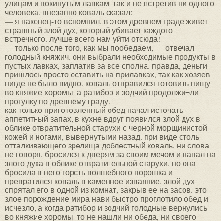
улицам и покинутым лавкам, так и не встретив ни одного
человека. внезапно коваль сказал:
— я наконец-то вспомнил. в этом древнем граде живет
страшный злой дух, который убивает каждого
встречного. лучше всего нам уйти отсюда!
— только после того, как мы пообедаем, — отвечал
голодный княжич. они выбрали необходимые продукты в
пустых лавках, заплатив за все сполна. правда, деньги
пришлось просто оставить на прилавках, так как хозяев
нигде не было видно. коваль отправился готовить пищу
во княжие хоромы, а ратибор и зодчий продолжи¬ли
прогулку по древнему граду.
как только приготовленный обед начал источать
аппетитный запах, в кухне вдруг появился злой дух в
облике отвратительной старухи с черной морщинистой
кожей и ногами, вывернутыми назад. при виде столь
отталкивающего зрелища доблестный коваль, ни слова
не говоря, бросился к дверям за своим мечом и напал на
злого духа в облике отвратительной старухи. но она
бросила в него горсть волшебного порошка и
превратился коваль в каменное изваяние. злой дух
спрятал его в одной из комнат, закрыв ее на засов. это
злое порождение мира нави быстро проглотило обед и
исчезло, а когда ратибор и зодчий голодные вернулись
во княжие хоромы, то не нашли ни обеда, ни своего