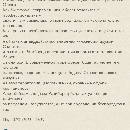
Отваги.
Как бы сказали современники, оберег относится к
профессиональным
свастичным символам, так как предназначен исключительно
для воинов.
Как правило, изображался на воинских доспехах, оружии, а так
же
на Ратных штандах (стягах, знаменах)княженских дружин.
Считается,
что символ Ратиборца ослепляет очи ворогов и заставляет их
бежать
с поля боя. В современном мире оберег будет актуален тем,
кто стоит
на страже, охраняет и защищает Родину, Отечество и всех,
живущих
на этой территории. (Пограничники, охранные службы,
милиционеры.
А вот бойцам спецназа Ратиборец будет актуален при
действиях
за пределами государства, а не при подавлении беспорядков и
т.д.)
Пнд, 07/31/2023 - 17:37