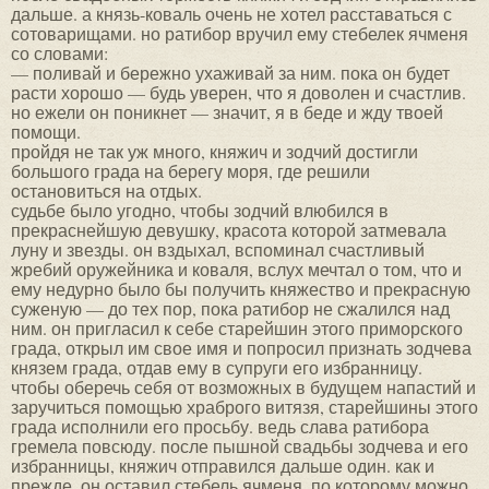
дальше. а князь-коваль очень не хотел расставаться с
сотоварищами. но ратибор вручил ему стебелек ячменя
со словами:
— поливай и бережно ухаживай за ним. пока он будет
расти хорошо — будь уверен, что я доволен и счастлив.
но ежели он поникнет — значит, я в беде и жду твоей
помощи.
пройдя не так уж много, княжич и зодчий достигли
большого града на берегу моря, где решили
остановиться на отдых.
судьбе было угодно, чтобы зодчий влюбился в
прекраснейшую девушку, красота которой затмевала
луну и звезды. он вздыхал, вспоминал счастливый
жребий оружейника и коваля, вслух мечтал о том, что и
ему недурно было бы получить княжество и прекрасную
суженую — до тех пор, пока ратибор не сжалился над
ним. он пригласил к себе старейшин этого приморского
града, открыл им свое имя и попросил признать зодчева
князем града, отдав ему в супруги его избранницу.
чтобы оберечь себя от возможных в будущем напастий и
заручиться помощью храброго витязя, старейшины этого
града исполнили его просьбу. ведь слава ратибора
гремела повсюду. после пышной свадьбы зодчева и его
избранницы, княжич отправился дальше один. как и
прежде, он оставил стебель ячменя, по которому можно