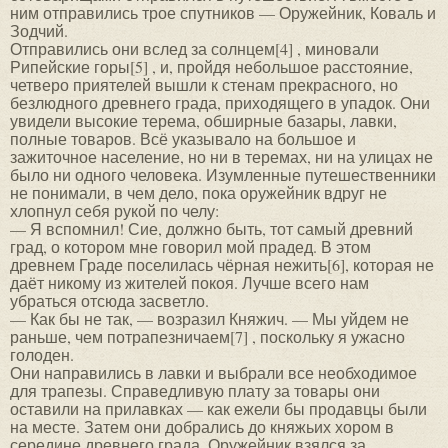
ним отправились трое спутников — Оружейник, Коваль и
Зодчий.
Отправились они вслед за солнцем[4] , миновали
Рипейские горы[5] , и, пройдя небольшое расстояние,
четверо приятелей вышли к стенам прекрасного, но
безлюдного древнего града, приходящего в упадок. Они
увидели высокие терема, обширные базары, лавки,
полные товаров. Всё указывало на большое и
зажиточное население, но ни в теремах, ни на улицах не
было ни одного человека. Изумленные путешественники
не понимали, в чем дело, пока оружейник вдруг не
хлопнул себя рукой по челу:
— Я вспомнил! Сие, должно быть, тот самый древний
град, о котором мне говорил мой прадед. В этом
древнем Граде поселилась чёрная нежить[6], которая не
даёт никому из жителей покоя. Лучше всего нам
убраться отсюда засветло.
— Как бы не так, — возразил Княжич. — Мы уйдем не
раньше, чем потрапезничаем[7] , поскольку я ужасно
голоден.
Они направились в лавки и выбрали все необходимое
для трапезы. Справедливую плату за товары они
оставили на прилавках — как ежели бы продавцы были
на месте. Затем они добрались до княжьих хором в
середине древнего града. Оружейник взялся за