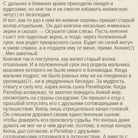
С дальних и ближних краев приходили лекаря и
кудесники, но они так и не смогли избавить княжескую
чету[1] от безплодия.
И вот, как-то раз к ним во княжие хоромы пришел старый
волхв-отшельник.. Он дал княгине несколько ячменных
зерен и сказал: — Осушите свои слёзы. Пусть княгиня
съест эти чудесные зерна, и тогда, через положенный
срок, она родит прекрасного сына. Будет он силой могуч
и умом славен, а в подарок ему от меня, прими, Княже[2]
, Меч заветный.
Княгиня так и поступила, как велел старый волхв-
отшельник. И в положенный срок она родила мальчика,
красивее которого не было никого в Беловодье. Когда
мальчик подрос, не было равных ему ни на поединках в
урочищах[3] , ни в умудренных беседах. За мудрость,
отвагу и силу его, нарек князь сына Ратибором. Когда
Ратибор возмужал, то захотел повидать божий мир,
посмотреть на страны соседские. Он пришел к отцу с
просьбой отпустить его с друзьями-сотоварищами в
путешествие. Князь лишь отрицательно качал головой.
Он слишком дорожил своим единственным сыном,
чтобы доверить его произволу судьбы. Но юноша даже
думать не мог ни о чем другом, поэтому, в конце концов,
Князь дал согласие, и Ратибор с друзьями-
сотоварищами отправился в путешествие. А вместе с