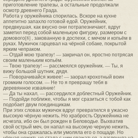
приготовление трапезы, а остальные продолжали
осмотр древнего Града.
Работа у оружейника спорилась. Вскоре на кухне
аппетитно запахло готовой едой. Оружейник,
предвкушая, как вкусно они потрапезничают, вдруг
заметил перед собой маленькую фигурку, размером с
домового[8] , закованную в доспехи, с мечом и копьём в
руках. Мужичок гарцевал на чёрной собаке, покрытой
ярким чепраком.
— Отдай мою трапезу! — закричал он, яростно потрясая
своим маленьким копьём.
— Твою трапезу! — рассмеялся оружейник. — Ты, я
вижу большой шутник, дядя.
— Поворачивайся живее! — заорал крохотный воин
громким голосом. — Не то я превращу тебя в
деревянное изваяние!
— Да ты нахал, — рассердился доблестный Оружейник.
— Подойди поближе, чтобы я мог сразиться с тобой как
подобает двум поединщикам.
При этих словах мужичок вдруг превратился в ужасно
высокую чёрную нежить. Но храбрость Оружейника не
исчезла, ибо он был рожден в Беловодье. Выхватив
свой острый меч, он напал на высокую черную нежить,
чтобы она сражалась или умоляла его о пощаде. Но
чёрная нежить не стала с ним сражаться, а взглянула на