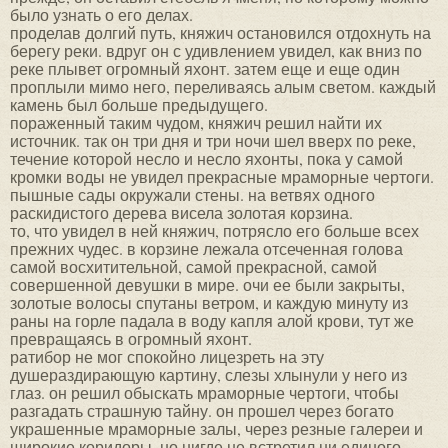
было узнать о его делах.
проделав долгий путь, княжич остановился отдохнуть на
берегу реки. вдруг он с удивлением увидел, как вниз по
реке плывет огромный яхонт. затем еще и еще один
проплыли мимо него, переливаясь алым светом. каждый
камень был больше предыдущего.
пораженный таким чудом, княжич решил найти их
источник. так он три дня и три ночи шел вверх по реке,
течение которой несло и несло яхонты, пока у самой
кромки воды не увидел прекрасные мраморные чертоги.
пышные сады окружали стены. на ветвях одного
раскидистого дерева висела золотая корзина.
то, что увидел в ней княжич, потрясло его больше всех
прежних чудес. в корзине лежала отсеченная голова
самой восхитительной, самой прекрасной, самой
совершенной девушки в мире. очи ее были закрыты,
золотые волосы спутаны ветром, и каждую минуту из
раны на горле падала в воду капля алой крови, тут же
превращаясь в огромный яхонт.
ратибор не мог спокойно лицезреть на эту
душераздирающую картину, слезы хлынули у него из
глаз. он решил обыскать мраморные чертоги, чтобы
разгадать страшную тайну. он прошел через богато
украшенные мраморные залы, через резные галереи и
широкие коридоры, но нигде не встретил ни единого