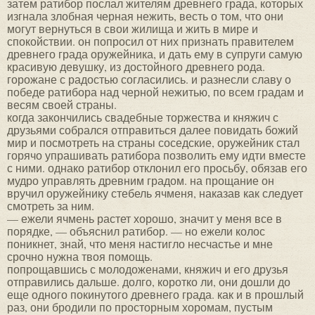
затем ратибор послал жителям древнего града, которых
изгнала злобная черная нежить, весть о том, что они
могут вернуться в свои жилища и жить в мире и
спокойствии. он попросил от них признать правителем
древнего града оружейника, и дать ему в супруги самую
красивую девушку, из достойного древнего рода.
горожане с радостью согласились. и разнесли славу о
победе ратибора над черной нежитью, по всем градам и
весям своей страны.
когда закончились свадебные торжества и княжич с
друзьями собрался отправиться далее повидать божий
мир и посмотреть на страны соседские, оружейник стал
горячо упрашивать ратибора позволить ему идти вместе
с ними. однако ратибор отклонил его просьбу, обязав его
мудро управлять древним градом. на прощание он
вручил оружейнику стебель ячменя, наказав как следует
смотреть за ним.
— ежели ячмень растет хорошо, значит у меня все в
порядке, — объяснил ратибор. — но ежели колос
поникнет, знай, что меня настигло несчастье и мне
срочно нужна твоя помощь.
попрощавшись с молодоженами, княжич и его друзья
отправились дальше. долго, коротко ли, они дошли до
еще одного покинутого древнего града. как и в прошлый
раз, они бродили по просторным хоромам, пустым