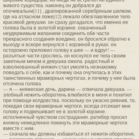
живого существа. наконец он добрался до
опочивальни[11] , драпированной серебряным шелком,
где на атласном ложе[12] лежало обезглавленное тело
красивой девушки. он сразу догадался, что именно ее
голова была в золотой корзине. охваченный
неудержимым желанием соединить обе части
прекрасного создания воедино, он бросился обратно к
выходу и вскоре вернулся с корзиной в руках. он
осторожно приложил голову к шее — и вдруг! —
разъятые части срослись. он коснулся ее тела своим
заветным мечом и девушка ожила. радостный и
взволнованный княжич стал умолять незнакомку
поведать о себе, как и почему она очутилась в этих
таинственных мраморных чертогах, и почему у нее была
отсечена голова.
— я — княжеская дочь, дарина — отвечала девушка. —
злобный нежить-оборотень влюбился в меня и похитил
при помощи колдовства. поскольку он ужасно ревнив, то,
покидая свои мраморные чертоги, всегда отсекает мне
голову и подвешивает ее в золотой корзине.
исполненный чувством сострадания. ратибор просил
княжну немедленно покинуть эти мраморные чертоги
вместе с ним.
— сначала мы должны избавиться от нежити-оборотеня,