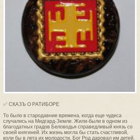
✅ СКАЗЪ О РАТИБОРЕ
То было в стародавние времена, когда еще чудеса
случались на Мидгард-Земле. Жили-были в одном из
благодатных градов Беловодья справедливый князь со
своей княгиней. Их жизнь могла бы стать счастливой,
коли бы в лета их молодости, Бог Род даровал им детей.