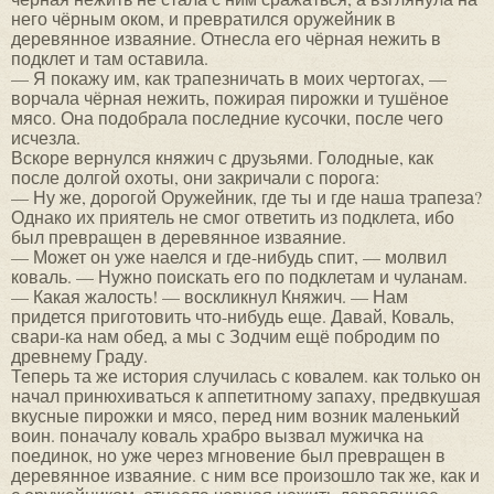
него чёрным оком, и превратился оружейник в
деревянное изваяние. Отнесла его чёрная нежить в
подклет и там оставила.
— Я покажу им, как трапезничать в моих чертогах, —
ворчала чёрная нежить, пожирая пирожки и тушёное
мясо. Она подобрала последние кусочки, после чего
исчезла.
Вскоре вернулся княжич с друзьями. Голодные, как
после долгой охоты, они закричали с порога:
— Ну же, дорогой Оружейник, где ты и где наша трапеза?
Однако их приятель не смог ответить из подклета, ибо
был превращен в деревянное изваяние.
— Может он уже наелся и где-нибудь спит, — молвил
коваль. — Нужно поискать его по подклетам и чуланам.
— Какая жалость! — воскликнул Княжич. — Нам
придется приготовить что-нибудь еще. Давай, Коваль,
свари-ка нам обед, а мы с Зодчим ещё побродим по
древнему Граду.
Теперь та же история случилась с ковалем. как только он
начал принюхиваться к аппетитному запаху, предвкушая
вкусные пирожки и мясо, перед ним возник маленький
воин. поначалу коваль храбро вызвал мужичка на
поединок, но уже через мгновение был превращен в
деревянное изваяние. с ним все произошло так же, как и