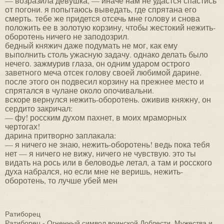
— возразила девушка, — иначе нам не удастся спастись
от погони. я попытаюсь выведать, где спрятана его
смерть. тебе же придется отсечь мне голову и снова
положить ее в золотую корзину, чтобы жестокий нежить-
оборотень ничего не заподозрил.
бедный княжич даже подумать не мог, как ему
выполнить столь ужасную задачу. однако делать было
нечего. зажмурив глаза, он одним ударом острого
заветного меча отсек голову своей любимой дарине.
после этого он подвесил корзину на прежнее место и
спрятался в чулане около опочивальни.
вскоре вернулся нежить-оборотень. оживив княжну, он
сердито закричал:
— фу! росским духом пахнет, в моих мраморных
чертогах!
дарина притворно заплакала:
— я ничего не знаю, нежить-оборотень! ведь пока тебя
нет — я ничего не вижу, ничего не чувствую. это ты
видать на рось или в беловодье летал, а там и росского
духа набрался, но если мне не веришь, нежить-
оборотень, то лучше убей мен
Ратиборец
Ратиборец - Огненный символ воинской Доблести, Мужества и