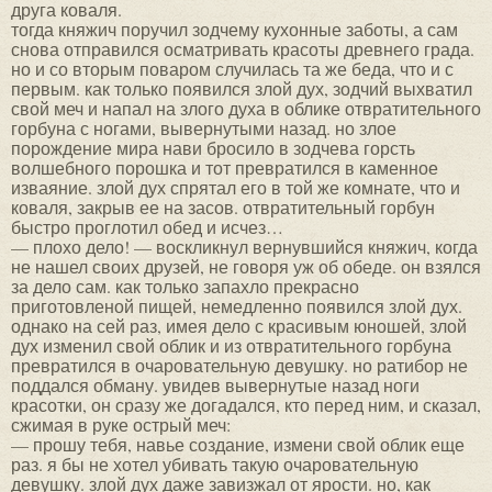
друга коваля.
тогда княжич поручил зодчему кухонные заботы, а сам
снова отправился осматривать красоты древнего града.
но и со вторым поваром случилась та же беда, что и с
первым. как только появился злой дух, зодчий выхватил
свой меч и напал на злого духа в облике отвратительного
горбуна с ногами, вывернутыми назад. но злое
порождение мира нави бросило в зодчева горсть
волшебного порошка и тот превратился в каменное
изваяние. злой дух спрятал его в той же комнате, что и
коваля, закрыв ее на засов. отвратительный горбун
быстро проглотил обед и исчез…
— плохо дело! — воскликнул вернувшийся княжич, когда
не нашел своих друзей, не говоря уж об обеде. он взялся
за дело сам. как только запахло прекрасно
приготовленой пищей, немедленно появился злой дух.
однако на сей раз, имея дело с красивым юношей, злой
дух изменил свой облик и из отвратительного горбуна
превратился в очаровательную девушку. но ратибор не
поддался обману. увидев вывернутые назад ноги
красотки, он сразу же догадался, кто перед ним, и сказал,
сжимая в руке острый меч:
— прошу тебя, навье создание, измени свой облик еще
раз. я бы не хотел убивать такую очаровательную
девушку. злой дух даже завизжал от ярости. но, как