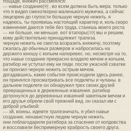
пощаде, княжич рассмеялся:
— навье создание[9] , во всем должна быть мера. только
что я видел смехотворно маленького мужичка, а сейчас
лицезрею до глупости большую черную нежить. я
надеюсь, ты проявишь настоящий характер и, коль скоро
изменения даются тебе без труда, станешь моего роста
— ни больше, ни меньше. вот втапоры[10] мы и решим,
кому действительно принадлежит трапеза.
черную нежить не смогла возразить княжичу, поэтому
сжалась до обычных размеров и набросилась на
дерзкого юношу с копьем наперевес. но, несмотря на то,
что навье создание прекрасно владело мечом и копьем,
ратибор не уступал ему ни пяди. после ужасной схватки
он пронзил черную нежить острым мечом.
догадавшись, какие события происходили здесь ранее,
он принялся просматривать все подклеты и чуланы. в
дальнем подклете он обнаружил трех своих друзей
превращенных в деревянные изваяния. ратибор
дотронулся до деревянных изваяний заветным мечом и
его друзья обрели свой прежний вид. он сказал им с
доброй улыбкой:
— эй, воины, идемте трапезничать, я убил навье
создание, ненавистную людям черную нежить.
они поблагодарили ратибора за спасение от колдовства
и восславили беспримерную храбрость своего друга.