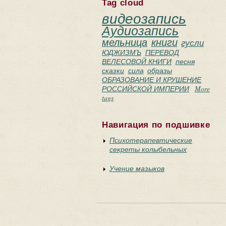
Tag cloud
видеозапись
Аудиозапись
мельница
книги
гусли
ЮДЖИЗМЪ
ПЕРЕВОД
ВЕЛЕСОВОЙ КНИГИ
песня
сказки
сила
образы
ОБРАЗОВАНИЕ И КРУШЕНИЕ
РОССИЙСКОЙ ИМПЕРИИ
More
tags
Навигация по подшивке
Психотерапевтические
секреты колыбельных
Учение мазыков