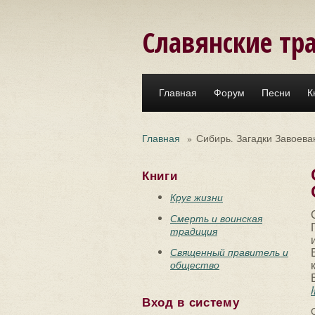
Перейти к основному содержанию
Славянские тр
Главная
Форум
Песни
К
Главная
»
Сибирь. Загадки Завоева
Книги
Круг жизни
Смерть и воинская
традиция
Священный правитель и
общество
Вход в систему