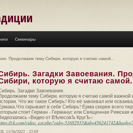
адиции
ниги
Семинары
ния. Продолжаем тему Сибири, которую я считаю самой...
Сибирь. Загадки Завоевания. Пр
Сибири, которую я считаю самой..
Сибирь. Загадки Завоевания.
Продолжаем тему Сибири, которую я считаю самой важной 
истории. Что же такое Сибирь? Кто её завоевал или осваив
Ермака.Что скрывает в себе Сибирь? Ерма скорее всего п
которым стоит Герман - Германус или Священная Римская 
Видеозапись «Видео от ВѢлесовЪ КругЪ»:
https://vk.com/video_ext.php?oid=-51682933&id=456241742&hash=7
Сб, 11/26/2022 - 22:05