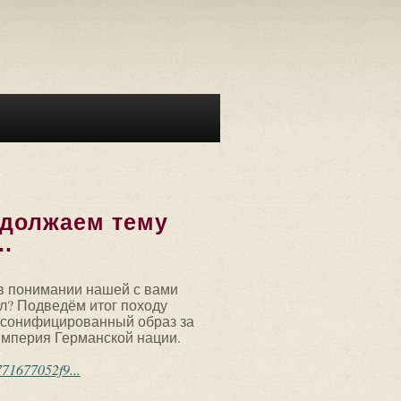
одолжаем тему
.
в понимании нашей с вами
ал? Подведём итог походу
ерсонифицированный образ за
империя Германской нации.
71677052f9...