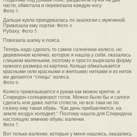
части, обмотала и перевязала каждую ногу:
Фото 3.
Дальше кукла приодевалась по аналогии с мужчиной.
Привязала ему портки: Фото 4.
Рубаху: Фото 5.
Повязала шапку и пояса.
Теперь надо сделать то самое солнечное колесо, но
деревянное колечко, которое я нашла у себя, оказалось
слишком маленьким, поэтому я просто вырезала форму
нужного размера из картона. Кольцо обматывается
красными (или красными и желтыми) нитками и из ниток
же делаются “спицы” колеса.
Фото 6.
Колесо привязывается к рукам как можно крепче, и
Спиридон-солнцеворот готов. Можно было бы и сапоги
сделать или даже лапти сплести, но все-таки не по
сезону ему такая обувь. “Как день прибавляется, на
земле воздух холодеет.” Поэтому нашла для Спиридона
настоящую зимнюю обувь: валенки.
Фото 7.
Вот только валенки, которые у меня нашлись, оказались