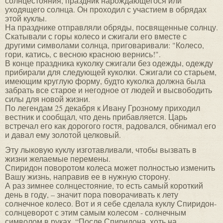
солнцестояния, праздник нарождающегося или
уходящего солнца. Он проходил с участием в обрядах
этой куклы.
На празднике отправляли обряды, посвященные солнцу.
Скатывали с горы колесо и сжигали его вместе с
другими символами солнца, приговаривали: "Колесо,
гори, катись, с весною красною вернись!".
В конце праздника куколку сжигали без одежды, одежду
прибирали для следующей куколки. Сжигали со старьем,
имеющим круглую форму, будто куколка должна была
забрать все старое и негодное от людей и высвободить
силы для новой жизни.
По легендам 25 декабря к Ивану Грозному приходил
вестник и сообщал, что день прибавляется. Царь
встречал его как дорогого гостя, радовался, обнимал его
и давал ему золотой целковый.
Эту лыковую куклу изготавливали, чтобы вызвать в
жизни желаемые перемены.
Спиридон поворотом колеса может полностью изменить
Вашу жизнь, направив ее в нужную сторону.
А раз зимнее солнцестояние, то есть самый короткий
день в году, – значит пора поворачивать к лету
солнечное колесо. Вот и я себе сделала куклу Спиридон-
солнцеворот с этим самым колесом - солнечным
символом в руках. “После Спиридона, хоть на