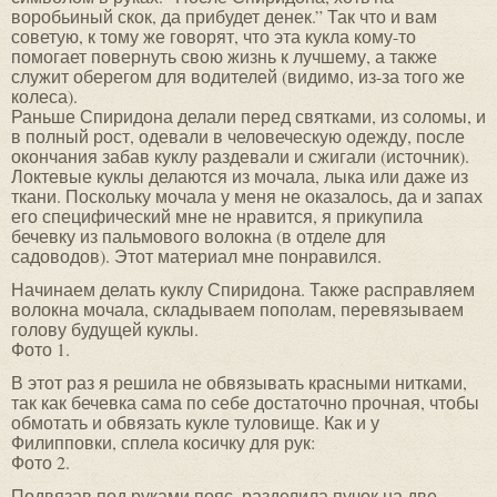
воробьиный скок, да прибудет денек.” Так что и вам
советую, к тому же говорят, что эта кукла кому-то
помогает повернуть свою жизнь к лучшему, а также
служит оберегом для водителей (видимо, из-за того же
колеса).
Раньше Спиридона делали перед святками, из соломы, и
в полный рост, одевали в человеческую одежду, после
окончания забав куклу раздевали и сжигали (источник).
Локтевые куклы делаются из мочала, лыка или даже из
ткани. Поскольку мочала у меня не оказалось, да и запах
его специфический мне не нравится, я прикупила
бечевку из пальмового волокна (в отделе для
садоводов). Этот материал мне понравился.
Начинаем делать куклу Спиридона. Также расправляем
волокна мочала, складываем пополам, перевязываем
голову будущей куклы.
Фото 1.
В этот раз я решила не обвязывать красными нитками,
так как бечевка сама по себе достаточно прочная, чтобы
обмотать и обвязать кукле туловище. Как и у
Филипповки, сплела косичку для рук:
Фото 2.
Подвязав под руками пояс, разделила пучок на две