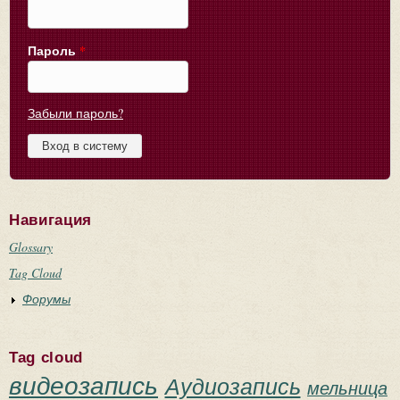
Пароль
*
Забыли пароль?
Навигация
Glossary
Tag Cloud
Форумы
Tag cloud
видеозапись
Аудиозапись
мельница