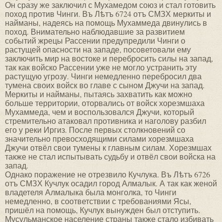
Он сразу же заключил с Мухамедом союз и стал готовить
поход против Чинги. Въ Лѣтъ 6724 отъ СМЗХ меркиты и
найманы, надеясь на помощь Мухаммеда двинулись в
поход. Внимательно наблюдавшие за развитием
событий жрецы Рассении предупредили Чинги о
растущей опасности на западе, посоветовали ему
заключить мир на востоке и перебросить силы на запад,
так как войско Рассении уже не могло устранить эту
растущую угрозу. Чинги немедленно перебросил два
тумена своих войск во главе с сыном Джучи на запад.
Меркиты и найманы, пытаясь захватить как можно
больше территории, оторвались от войск хорезмшаха
Мухаммеда, чем и воспользовался Джучи, который
стремительно атаковал противника и наголову разбил
его у реки Иргиз. После первых столкновений со
значительно превосходящими силами хорезмшаха
Джучи отвёл свои тумены к главным силам. Хорезмшах
также не стал испытывать судьбу и отвёл свои войска на
запад.
Однако поражение не отрезвило Кучлука. Въ Лѣтъ 6726
отъ СМЗХ Кучлук осадил город Алмалык. А так как женой
владетеля Алмалыка была монголка, то Чинги
немедленно, в соответствии с требованиями Ясы,
пришёл на помощь, Кучлук вынужден был отступить.
Мусульманское население страны также стало избивать