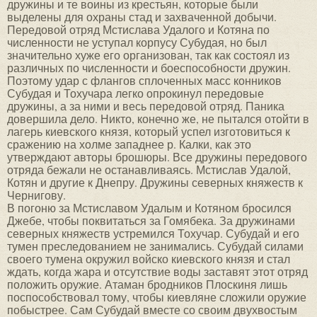
дружины и те воины из крестьян, которые были
выделены для охраны стад и захваченной добычи.
Передовой отряд Мстислава Удалого и Котяна по
численности не уступал корпусу Субудая, но был
значительно хуже его организован, так как состоял из
различных по численности и боеспособности дружин.
Поэтому удар с флангов сплоченных масс конников
Субудая и Тохучара легко опрокинул передовые
дружины, а за ними и весь передовой отряд. Паника
довершила дело. Никто, конечно же, не пытался отойти в
лагерь киевского князя, который успел изготовиться к
сражению на холме западнее р. Калки, как это
утверждают авторы брошюры. Все дружины передового
отряда бежали не останавливаясь. Мстислав Удалой,
Котян и другие к Днепру. Дружины северных княжеств к
Чернигову.
В погоню за Мстиславом Удалым и Котяном бросился
Джебе, чтобы поквитаться за Гомябека. За дружинами
северных княжеств устремился Тохучар. Субудай и его
тумен преследованием не занимались. Субудай силами
своего тумена окружил войско киевского князя и стал
ждать, когда жара и отсутствие воды заставят этот отряд
положить оружие. Атаман бродников Плоскиня лишь
поспособствовал тому, чтобы киевляне сложили оружие
побыстрее. Сам Субудай вместе со своим двухвостым