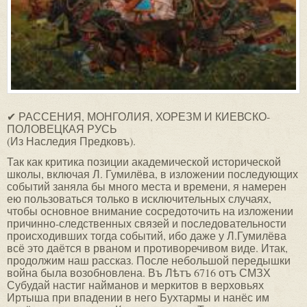
✔ РАССЕНИЯ, МОНГОЛИЯ, ХОРЕЗМ И КИЕВСКО-
ПОЛОВЕЦКАЯ РУСЬ
(Из Наследия Предковъ).
Так как критика позиции академической исторической
школы, включая Л. Гумилёва, в изложении последующих
событий заняла бы много места и времени, я намерен
ею пользоваться только в исключительных случаях,
чтобы основное внимание сосредоточить на изложении
причинно-следственных связей и последовательности
происходивших тогда событий, ибо даже у Л.Гумилёва
всё это даётся в рваном и противоречивом виде. Итак,
продолжим наш рассказ. После небольшой передышки
война была возобновлена. Въ Лѣтъ 6716 отъ СМЗХ
Субудай настиг найманов и меркитов в верховьях
Иртыша при впадении в него Бухтармы и нанёс им