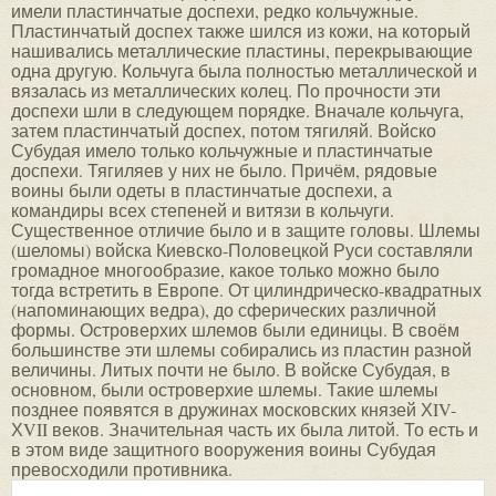
имели пластинчатые доспехи, редко кольчужные.
Пластинчатый доспех также шился из кожи, на который
нашивались металлические пластины, перекрывающие
одна другую. Кольчуга была полностью металлической и
вязалась из металлических колец. По прочности эти
доспехи шли в следующем порядке. Вначале кольчуга,
затем пластинчатый доспех, потом тягиляй. Войско
Субудая имело только кольчужные и пластинчатые
доспехи. Тягиляев у них не было. Причём, рядовые
воины были одеты в пластинчатые доспехи, а
командиры всех степеней и витязи в кольчуги.
Существенное отличие было и в защите головы. Шлемы
(шеломы) войска Киевско-Половецкой Руси составляли
громадное многообразие, какое только можно было
тогда встретить в Европе. От цилиндрическо-квадратных
(напоминающих ведра), до сферических различной
формы. Островерхих шлемов были единицы. В своём
большинстве эти шлемы собирались из пластин разной
величины. Литых почти не было. В войске Субудая, в
основном, были островерхие шлемы. Такие шлемы
позднее появятся в дружинах московских князей ХIV-
ХVII веков. Значительная часть их была литой. То есть и
в этом виде защитного вооружения воины Субудая
превосходили противника.