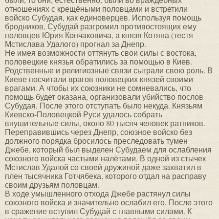
отношениях с крещёными половцами и встретили
войско Субудая, как единоверцев. Используя помощь
бродников, Субудай разгромил противостоящих ему
половцев Юрия Кончаковича, а князя Котяна (тестя
Мстислава Удалого) прогнал за Днепр.
Не имея возможности оттянуть свои силы с востока,
половецкие князья обратились за помощью в Киев.
Родственные и религиозные связи сыграли свою роль. В
Киеве посчитали врагов половецких князей своими
врагами. А чтобы их союзники не сомневались, что
помощь будет оказана, организовали убийство послов
Субудая. После этого отступать было некуда. Князьям
Киевско-Половецкой Руси удалось собрать
внушительные силы, около 80 тысяч человек ратников.
Переправившись через Днепр, союзное войско без
должного порядка бросилось преследовать тумен
Джебе, который был выделен Субудаем для ослабления
союзного войска частыми налётами. В одной из стычек
Мстислав Удалой со своей дружиной даже захватил в
плен тысячника Готчябека, которого отдал на расправу
своим друзьям половцам.
В ходе умышленного отхода Джебе растянул силы
союзного войска и значительно ослабил его. После этого
в сражение вступил Субудай с главными силами. К