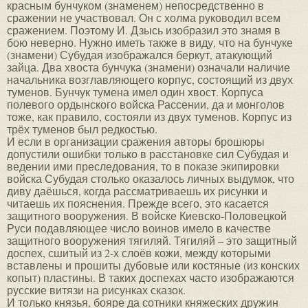
красным бунчуком (знаменем) непосредственно в
сражении не участвовал. Он с холма руководил всем
сражением. Поэтому И. Дзысь изобразил это знамя в
бою неверно. Нужно иметь также в виду, что на бунчуке
(знамени) Субудая изображался беркут, атакующий
зайца. Два хвоста бунчука (знамени) означали наличие
начальника возглавляющего корпус, состоящий из двух
туменов. Бунчук тумена имел один хвост. Корпуса
полевого ордынского войска Рассении, да и монголов
тоже, как правило, состояли из двух туменов. Корпус из
трёх туменов был редкостью.
И если в организации сражения авторы брошюры
допустили ошибки только в расстановке сил Субудая и
ведении ими преследования, то в показе экипировки
войска Субудая столько оказалось личных выдумок, что
диву даёшься, когда рассматриваешь их рисунки и
читаешь их пояснения. Прежде всего, это касается
защитного вооружения. В войске Киевско-Половецкой
Руси подавляющее число воинов имело в качестве
защитного вооружения тягиляй. Тягиляй – это защитный
доспех, сшитый из 2-х слоёв кожи, между которыми
вставлены и прошиты дубовые или костяные (из конских
копыт) пластины. В таких доспехах часто изображаются
русские витязи на рисунках сказок.
И только князья, бояре да сотники княжеских дружин