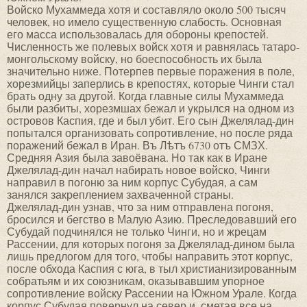
Войско Мухаммеда хотя и составляло около 500 тысяч
человек, но имело существенную слабость. Основная
его масса использовалась для обороны крепостей.
Численность же полевых войск хотя и равнялась татаро-
монгольскому войску, но боеспособность их была
значительно ниже. Потерпев первые поражения в поле,
хорезмийцы заперлись в крепостях, которые Чинги стал
брать одну за другой. Когда главные силы Мухаммеда
были разбиты, хорезмшах бежал и укрылся на одном из
островов Каспия, где и был убит. Его сын Джелялад-дин
попытался организовать сопротивление, но после ряда
поражений бежал в Иран. Въ Лѣтъ 6730 отъ СМЗХ.
Средняя Азия была завоёвана. Но так как в Иране
Джелялад-дин начал набирать новое войско, Чинги
направил в погоню за ним корпус Субудая, а сам
занялся закреплением захваченной страны.
Джелялад-дин узнав, что за ним отправлена погоня,
бросился и бегство в Малую Азию. Преследовавший его
Субудай подчинялся не только Чинги, но и жрецам
Рассении, для которых погоня за Джелялад-дином была
лишь предлогом для того, чтобы направить этот корпус,
после обхода Каспия с юга, в тыл христианизированным
собратьям и их союзникам, оказывавшим упорное
сопротивление войску Рассении на Южном Урале. Когда
корпус Субудая повернул на север и, сметая все на