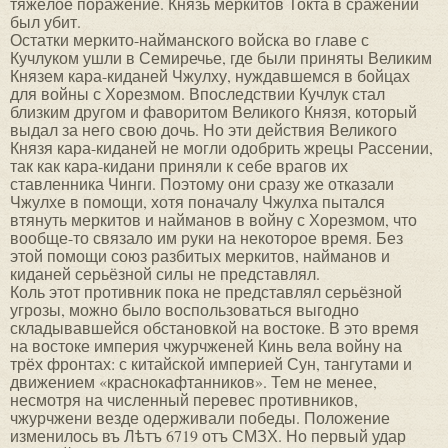
тяжёлое поражение. Князь меркитов Токта в сражении
был убит.
Остатки меркито-найманского войска во главе с
Кучлуком ушли в Семиречье, где были приняты Великим
Князем кара-киданей Чжулху, нуждавшемся в бойцах
для войны с Хорезмом. Впоследствии Кучлук стал
близким другом и фаворитом Великого Князя, который
выдал за него свою дочь. Но эти действия Великого
Князя кара-киданей не могли одобрить жрецы Рассении,
так как кара-кидани приняли к себе врагов их
ставленника Чинги. Поэтому они сразу же отказали
Чжулхе в помощи, хотя поначалу Чжулха пытался
втянуть меркитов и найманов в войну с Хорезмом, что
вообще-то связало им руки на некоторое время. Без
этой помощи союз разбитых меркитов, найманов и
киданей серьёзной силы не представлял.
Коль этот противник пока не представлял серьёзной
угрозы, можно было воспользоваться выгодно
складывавшейся обстановкой на востоке. В это время
на востоке империя чжурчженей Кинь вела войну на
трёх фронтах: с китайской империей Сун, тангутами и
движением «краснокафтанников». Тем не менее,
несмотря на численный перевес противников,
чжурчжени везде одерживали победы. Положение
изменилось въ Лѣтъ 6719 отъ СМЗХ. Но первый удар