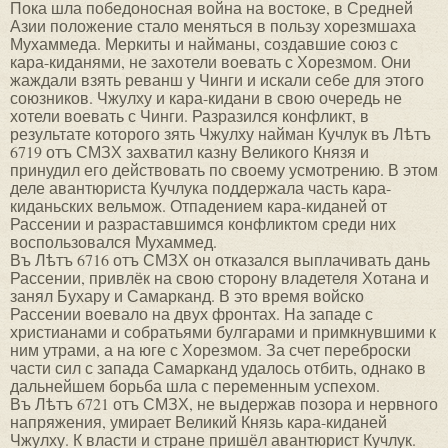
Пока шла победоносная война на востоке, в Средней
Азии положение стало меняться в пользу хорезмшаха
Мухаммеда. Меркиты и найманы, создавшие союз с
кара-киданями, не захотели воевать с Хорезмом. Они
жаждали взять реванш у Чинги и искали себе для этого
союзников. Чжулху и кара-кидани в свою очередь не
хотели воевать с Чинги. Разразился конфликт, в
результате которого зять Чжулху найман Кучлук въ Лѣтъ
6719 отъ СМЗХ захватил казну Великого Князя и
принудил его действовать по своему усмотрению. В этом
деле авантюриста Кучлука поддержала часть кара-
киданьских вельмож. Отпадением кара-киданей от
Рассении и разраставшимся конфликтом среди них
воспользовался Мухаммед.
Въ Лѣтъ 6716 отъ СМЗХ он отказался выплачивать дань
Рассении, привлёк на свою сторону владетеля Хотана и
занял Бухару и Самарканд. В это время войско
Рассении воевало на двух фронтах. На западе с
христианами и собратьями булгарами и примкнувшими к
ним утрами, а на юге с Хорезмом. За счет переброски
части сил с запада Самарканд удалось отбить, однако в
дальнейшем борьба шла с переменным успехом.
Въ Лѣтъ 6721 отъ СМЗХ, не выдержав позора и нервного
напряжения, умирает Великий Князь кара-киданей
Чжулху. К власти и стране пришёл авантюрист Кучлук.