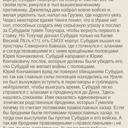
своём пути, ринулся в тыл вышеозначенному
противнику, Джелялад-дин набрал новое войско и,
желая укрепить тыл, напал на Грузию, где надолго увяз.
Через некоторое время Чинги понял, что в Иране нет
сил, способных создать ему серьёзную угрозу и послал
за Субудаем тумен Тохучара, чтобы вернуть первого в
ставку. Но Тохучар догнал Субудая только на Калке.
Весной Лѣтъ 6731 отъ СМЗХ корпус Субудая вышел на
просторы Северного Кавказа, где столкнулся с аланами
и соседствовавшими и с ними крещёными половцами
Юрия Кончаковича. Субудай направил к Юрию
Кончаковичу послов, которые должны были убедить его,
что Субудай не желает войны с половцами.
Юрий Кончакович вряд ли поверил обещаниям Субудая,
но так как главные силы половцев находились на Урале,
он был вынужден вступить в переговоры и соблюдать
нейтралитет, чтобы выиграть время, Субудай легко
справился с аланами и продвинулся до Дона. Здесь
нашлись союзники. Ими оказались единоверные и
этнически родственные бродники, которых Гумилёв
почему-то считает потомками православных хазар. Если
бы бродники были потомками православных хазар, то
тогда они выступили бы против Субудая и его войска. А
так как бродники правоверными («православными») не
были, то они, естественно, были во враждебных