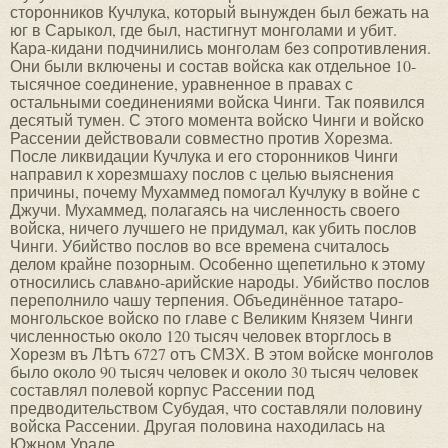
сторонников Кучлука, который вынужден был бежать на
юг в Сарыкол, где был, настигнут монголами и убит.
Кара-кидани подчинились монголам без сопротивления.
Они были включены и состав войска как отдельное 10-
тысячное соединение, уравненное в правах с
остальными соединениями войска Чинги. Так появился
десятый тумен. С этого момента войско Чинги и войско
Рассении действовали совместно против Хорезма.
После ликвидации Кучлука и его сторонников Чинги
направил к хорезмшаху послов с целью выяснения
причины, почему Мухаммед помогал Кучлуку в войне с
Джучи. Мухаммед, полагаясь на численность своего
войска, ничего лучшего не придумал, как убить послов
Чинги. Убийство послов во все времена считалось
делом крайне позорным. Особенно щепетильно к этому
относились славѧно-арийские народы. Убийство послов
переполнило чашу терпения. Объединённое татаро-
монгольское войско по главе с Великим Князем Чинги
численностью около 120 тысяч человек вторглось в
Хорезм въ Лѣтъ 6727 отъ СМЗХ. В этом войске монголов
было около 90 тысяч человек и около 30 тысяч человек
составлял полевой корпус Рассении под
предводительством Субудая, что составляли половину
войска Рассении. Другая половина находилась на
Южном Урале.