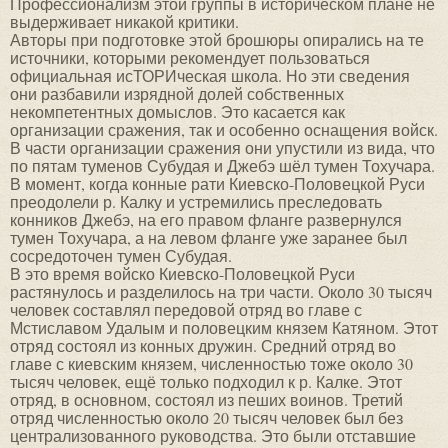
Профессионализм этой группы в историческом плане не
выдерживает никакой критики.
Авторы при подготовке этой брошюры опирались на те
источники, которыми рекомендует пользоваться
официальная исТОРИческая школа. Но эти сведения
они разбавили изрядной долей собственных
некомпетентных домыслов. Это касается как
организации сражения, так и особенно оснащения войск.
В части организации сражения они упустили из вида, что
по пятам туменов Субудая и Джебэ шёл тумен Тохучара.
В момент, когда конные рати Киевско-Половецкой Руси
преодолели р. Калку и устремились преследовать
конников Джебэ, на его правом фланге развернулся
тумен Тохучара, а на левом фланге уже заранее был
сосредоточен тумен Субудая.
В это время войско Киевско-Половецкой Руси
растянулось и разделилось на три части. Около 30 тысяч
человек составлял передовой отряд во главе с
Мстиславом Удалым и половецким князем Катяном. Этот
отряд состоял из конных дружин. Средний отряд во
главе с киевским князем, численностью тоже около 30
тысяч человек, ещё только подходил к р. Калке. Этот
отряд, в основном, состоял из пеших воинов. Третий
отряд численностью около 20 тысяч человек был без
централизованного руководства. Это были отставшие