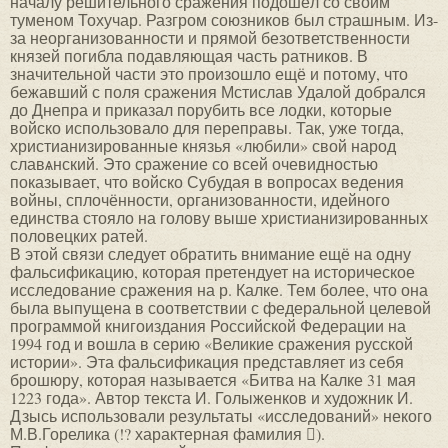
началу решительного сражения подошёл со своим
туменом Тохучар. Разгром союзников был страшным. Из-
за неорганизованности и прямой безответственности
князей погибла подавляющая часть ратников. В
значительной части это произошло ещё и потому, что
бежавший с поля сражения Мстислав Удалой добрался
до Днепра и приказал порубить все лодки, которые
войско использовало для переправы. Так, уже тогда,
христианизированные князья «любили» свой народ
славѧнский. Это сражение со всей очевидностью
показывает, что войско Субудая в вопросах ведения
войны, сплочённости, организованности, идейного
единства стояло на голову выше христианизированных
половецких ратей.
В этой связи следует обратить внимание ещё на одну
фальсификацию, которая претендует на историческое
исследование сражения на р. Калке. Тем более, что она
была выпущена в соответствии с федеральной целевой
программой книгоиздания Российской Федерации на
1994 год и вошла в серию «Великие сражения русской
истории». Эта фальсификация представляет из себя
брошюру, которая называется «Битва на Калке 31 мая
1223 года». Автор текста И. Голыженков и художник И.
Дзысь использовали результаты «исследований» некого
М.В.Горелика (!? характерная фамилия ).