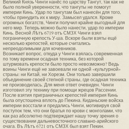
Великий Князь Чинги нанёс по царству Тангут, так как не
было полной уверенности, что тангуты не помогут
империи Кинь. Удар по тангутам был нанесён для того,
чтобы принудить их к миру. Замысел удался. Кроме
огромных богатств, Чинги получил крайне выгодный для
него мир. Теперь можно было нанести, удар по империи
Кинь. Весной Лѣтъ 6719 отъ СМЗХ Чинги взял
пограничную крепость У-ша. Вскоре были взяты ещё
несколько крепостей, которые считались
непреодолимыми для кочевников.
Возникает вопрос, откуда у Чинги взялась современная
по тому времени осадная техника, без которой
штурмовать крепости было просто невозможно? Ведь
воины Чинги ещё не завоевали ни одной «культурной»
страны: ни Китай, ни Хорезм. Они только завершили
объединение своей степной страны, где осадная техника
не производилась. Для меня ответ очевиден. Чинги
изготовил эту технику при помощи жрецов Рассении.
После взятия приграничных крепостей империя Кинь
была опустошена вплоть до Пекина. Киданьские войска
империи восстали и предались Чинги, мотивируя свой
поступок тем, что они братья по крови с монголами, что
как раз абсолютно подтверждает нашу точку зрения о
существовании дальневосточного славѧно-арийского
очага. Въ Лѣтъ 6721 отъ СМЗХ был взят Пекин.