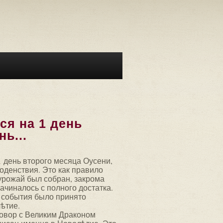
я на 1 день
нь...
 день второго месяца Оусени,
ноденствия. Это как правило
 урожай был собран, закрома
ачиналось с полного достатка.
 события было принято
ѣтие.
говор с Великим Драконом