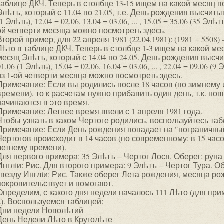
таблице ДКЧ. Теперь в столбце 13-15 ищем на какой месяц п
Элѣтъ, который с 11.04 по 21.05, т.е. День рождения высчитыв
(1 Элѣть), 12.04 = 02.06, 13.04 = 03.06, ... , 15.05 = 35.06 (35 Э
ой четверти месяца можно посмотреть здесь.
Второй пример, для 22 апреля 1981 (22.04.1981): (1981 + 5508) –
Лѣто в таблице ДКЧ. Теперь в столбце 1-3 ищем на какой ме
месяц Элѣтъ, который с 14.04 по 24.05. День рождения высчит
01.06 (1 Элѣть), 15.04 = 02.06, 16.04 = 03.06, ... , 22.04 = 09.06
из 1-ой четверти месяца можно посмотреть здесь.
Примечание: Если вы родились после 18 часов (по зимнему 
времени), то к расчетам нужно прибавить один день, т.к. н
начинаются в это время.
Примечание: Летнее время ввели с 1 апреля 1981 года.
Чтобы узнать в каком Чертоге родились, воспользуйтесь та
Примечание: Если День рождения попадает на "пограничный"
Чертогов происходит в 14 часов (по современному: в 15 часо
летнему времени).
Для первого примера: 35 Элѣтъ ‒ Чертог Лося. Оберег: руна
Инглiи: Рис. Для второго примера: 9 Элѣтъ ‒ Чертог Тура. О
звезду Инглiи: Рис. Также оберег Лета рождения, месяца р
покровительствует и помогают.
Определим, с какого дня недели началось 111 Лѣто (для при
2). Воспользуемся таблицей:
Дни недели Новолѣтий
День Недели Лѣто в Круголѣте