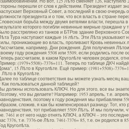
взаимообвинений. Но вот, 125 Лѣто сменяет 126, наступило
стороны перешли от слов к действиям. Президент издает зн
распускает Верховный Совет, а последний в свою очередь о
должности президента и о том, что вся власть в стране пере
Словесная борьба между двумя ветвями власти, перешла в
результате которого погибли невинные мирные граждане у т
было расстреляно из танков и БТРов здание Верховного Сов
Лѣта Тура наступают каждые 16 лѣтъ. Эти Лѣта указывают н
силы, проникающие во власть, проливают Кровь невинных 
Рассчитаем, например, Дни рождения. Для получения Лѣто
своему году рождения 5508 или 5509, если родились после о
Теперь рассчитаем, в каком Круголѣте человек родился, от
Пример: (1979+5508)–7376=111. Теперь по таблице ДКЧ найдё
Дома", 15 Лѣто в Круголѣте. Ещё пример: (1981+5508)–7376=1
1 Лѣто в Круголѣте.
Далее по таблице соответствия вы можете узнать месяц ва
* Как пользоваться данной таблицей?
Вы должны использовать КЛЮЧ. Но для этого, все вы знаете,
Поэтому, что вы делаете? Например: 1953 апрель, т.е. апрел
равноденствия, поэтому к году рождения мы прибавляем 5508
образом, сложив, я как бы компенсировал разницу: Тот, кто
равноденствия, тот прибавляет 5509 Лѣтъ. И мы получили, ч
ое. 7461 и от него надо отнять КЛЮЧ, а КЛЮЧ – это последне
нас 7376, т.е. 7376-ое Лѣто. 7461-7376= 85, т.е. он родился в 
Год Круголѣта.