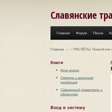
Перейти к основному содержанию
Славянские тр
Главная
Форум
Песни
К
Главная
»
✅ РАСЧЁТЫ. Новолѣтие пр
Книги
Круг жизни
Смерть и воинская
традиция
Священный правитель и
общество
Вход в систему