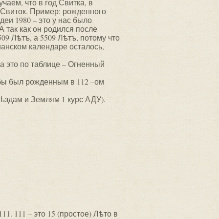
чаем, что в год Свитка, в
й Свиток. Пример: рожденного
деи 1980 – это у нас было
 так как он родился после
9 Лѣтъ, а 5509 Лѣтъ, потому что
ианском календаре осталось,
, а это по таблице – Огненный
 бы был рожденным в 112 –ом
ѣздам и Землям 1 курс АДУ).
111. 111 – это 15 (простое) Лѣто в