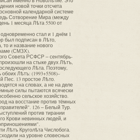
писан именно в Новолѣтие. Это
дения новой точки отсчета
 основной календарной системе
Ведь Сотворение Мира (между
день 1 месяца Лѣта 5500 от
 одновременно стал и 1 днём 1
ор был подписан в Лѣто,
 то и название нового
раме (СМЗХ).
ного Совета РСФСР ‒ сентябрь-
произошли на стыке двух Лѣтъ,
последующего Лѣта. Поэтому,
 обоих Лѣтъ: (1993+5508)–
й Пес. 13 простое Лѣто.
дятся на словах, а не на деле
 тёмные силы пытаются всячески
особенно сельское хозяйство.
род на восстание против тёмных
правителей". 126 ‒ Белый Тур.
выступлений против тирании
ого Крови невинных людей, и
воприношениями".
и Лѣтъ Круголѣта Числобога.
сходили на уровне словесных