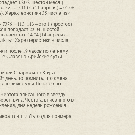
опадает 15.05: шестой месяц
аем так: 11.04 (11 апреля) = 01.06
лѣтъ). Характеристики 35 числа из 4-
 7376 = 113. 113 – это 1 (простое)
сяц попадает 22.04: шестой
ываем так: 14.04 (14 апреля) =
 (9 Элѣтъ). Характеристики 9 числа
или после 19 часов по летнему
овые Славяно-Арийские сутки
блицей Сварожьего Крɣга.
 день, то помнить, что смена
в по зимнему и 16 часов по
 Чертога вписанного в звезду
берег: руна Чертога вписанного в
ождения, дня недели рождения
мера 1) и 113 Лѣто (для примера