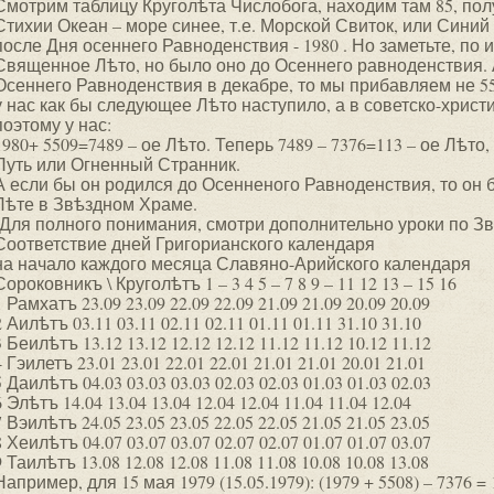
Смотрим таблицу Круголѣта Числобога, находим там 85, полу
Стихии Океан – море синее, т.е. Морской Свиток, или Сини
после Дня осеннего Равноденствия - 1980 . Но заметьте, по и
Священное Лѣто, но было оно до Осеннего равноденствия. А
Осеннего Равноденствия в декабре, то мы прибавляем не 550
у нас как бы следующее Лѣто наступило, а в советско-христ
поэтому у нас:
1980+ 5509=7489 – ое Лѣто. Теперь 7489 – 7376=113 – ое Лѣто
Путь или Огненный Странник.
А если бы он родился до Осенненого Равноденствия, то он
Лѣте в Звѣздном Храме.
(Для полного понимания, смотри дополнительно уроки по Зв
Соответствие дней Григорианского календаря
на начало каждого месяца Славяно-Арийского календаря
Сороковникъ \ Круголѣтъ 1 – 3 4 5 – 7 8 9 – 11 12 13 – 15 16
1 Рамхатъ 23.09 23.09 22.09 22.09 21.09 21.09 20.09 20.09
2 Аилѣтъ 03.11 03.11 02.11 02.11 01.11 01.11 31.10 31.10
3 Беилѣтъ 13.12 13.12 12.12 12.12 11.12 11.12 10.12 11.12
4 Гэилетъ 23.01 23.01 22.01 22.01 21.01 21.01 20.01 21.01
5 Даилѣтъ 04.03 03.03 03.03 02.03 02.03 01.03 01.03 02.03
6 Элѣтъ 14.04 13.04 13.04 12.04 12.04 11.04 11.04 12.04
7 Вэилѣтъ 24.05 23.05 23.05 22.05 22.05 21.05 21.05 23.05
8 Хеилѣтъ 04.07 03.07 03.07 02.07 02.07 01.07 01.07 03.07
9 Таилѣтъ 13.08 12.08 12.08 11.08 11.08 10.08 10.08 13.08
Например, для 15 мая 1979 (15.05.1979): (1979 + 5508) – 7376 = 