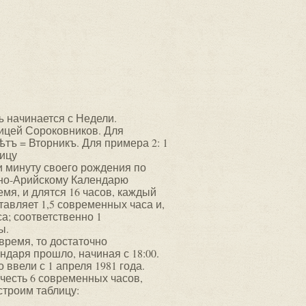
ъ начинается с Недели.
ицей Сороковников. Для
лѣтъ = Вторникъ. Для примера 2: 1
мицу
 минуту своего рождения по
яно-Арийскому Календарю
ремя, и длятся 16 часов, каждый
ставляет 1,5 современных часа и,
а; соответственно 1
ы.
время, то достаточно
ндаря прошло, начиная с 18:00.
о ввели с 1 апреля 1981 года.
учесть 6 современных часов,
строим таблицу: