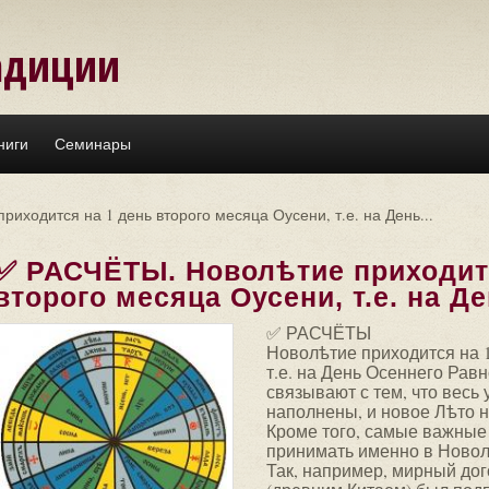
адиции
ниги
Семинары
иходится на 1 день второго месяца Оусени, т.е. на День...
✅ РАСЧЁТЫ. Новолѣтие приходитс
второго месяца Оусени, т.е. на Де
✅ РАСЧЁТЫ
Новолѣтие приходится на 1
т.е. на День Осеннего Рав
связывают с тем, что весь
наполнены, и новое Лѣто н
Кроме того, самые важные
принимать именно в Новол
Так, например, мирный до