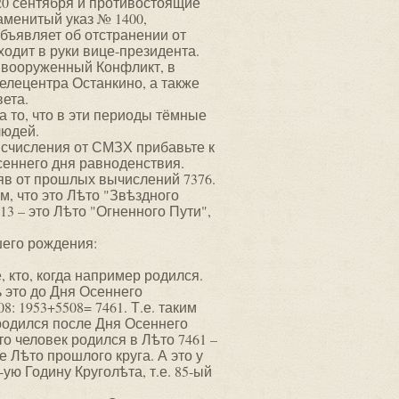
 20 сентября и противостоящие
аменитый указ № 1400,
бъявляет об отстранении от
ходит в руки вице-президента.
 вооруженный Конфликт, в
елецентра Останкино, а также
ета.
а то, что в эти периоды тёмные
людей.
исчисления от СМЗХ прибавьте к
сеннего дня равноденствия.
няв от прошлых вычислений 7376.
м, что это Лѣто "Звѣздного
13 – это Лѣто "Огненного Пути",
шего рождения:
 кто, когда например родился.
ь это до Дня Осеннего
: 1953+5508= 7461. Т.е. таким
 родился после Дня Осеннего
то человек родился в Лѣто 7461 –
е Лѣто прошлого круга. А это у
85-ую Годину Круголѣта, т.е. 85-ый