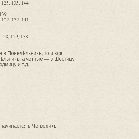
 125, 135, 144
 139
, 122, 132, 141
 128, 129, 138
 в Понедѣльникъ, то и все
ѣльникъ, а чётные — в Шестицу.
едмицу и т.д:
 начинается в Четверикъ: