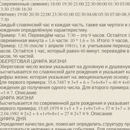
Современные (зимнее) 18:00 19:30 21:00 22:30 00:00 01:30 03:00 0
13:30 15:00 16:30
(летнее) 19:00 20:30 22:00 23:30 01:00 02:30 04:00 05:30 07:00 08:3
17:30
Каждый славянский час и каждая часть, также как чертоги и 
рождении определённую характеристику.
Пример: 7:40. Переведём часы. 7:30 ‒ это 9 часов. Остаётся 
современная минута = 1,6 части: 10 * 1,6 = 16. Итого: 9 часов,
Пример: 12:30 (после 1 апреля 1981г), т.е. учитываем переход
часов. Остаётся 1 час, который равен 60 минут, переведём в ч
часов, 96 частей.
ОБЕРЕГОВАЯ ЦИФРА ЖИЗНИ
Обереговое число жизни указывает на духовную и душевную
высчитывается по славянской дате рождения и указывает на
цифры жизни, которая указывает на эмоциональную основу.
Для первого примера: 35.6.7487 ≡ 3+5 + 6 + 7+4+8+7 = 40 ≡ 4+0
рождения до получения одного числа. Для второго примера: 9.
4+3 ≡ 7. Описание.
ЦИФРА ЖИЗНИ
Высчитывается по современной дате рождения и указывает
первого примера: 15.05.1979 ≡ 1+5 + 5 + 1+9+7+9 = 37 ≡ 3+7 = 
22.04.1981 ≡ 2+2 + 4 +1+9+8+1 = 27 ≡ 2+7 ≡ 9. Описание
ЦИФРА ДНЯ
Определяет качество дня, помогает определить структуру п
подготовиться человеку к данным событиям. Для определе