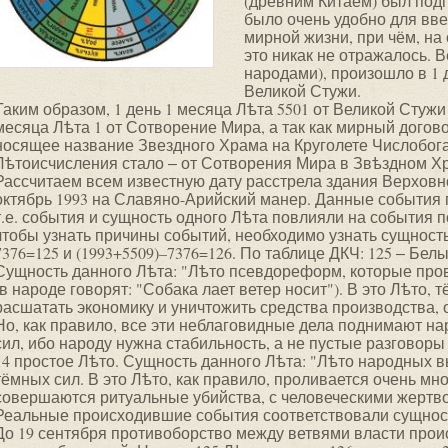
(древним Китаем) был под
было очень удобно для вве
мирной жизни, при чём, на
это никак не отражалось. 
народами), произошло в 1 
Великой Стужи.
Таким образом, 1 день 1 месяца Лѣта 5501 от Великой Стужи
месяца Лѣта 1 от Сотворение Мира, а так как мирный догов
носящее название Звездного Храма на Круголете Числобога,
Лѣтоисчисления стало ‒ от Сотворения Мира в Звѣздном Х
Рассчитаем всем известную дату расстрела здания Верхов
октябрь 1993 на Славяно-Арийский манер. Данные события 
т.е. события и сущность одного Лѣта повлияли на события 
чтобы узнать причины событий, необходимо узнать сущность
7376=125 и (1993+5509)–7376=126. По таблице ДКЧ: 125 ‒ Белы
Сущность данного Лѣта: "Лѣто псевдореформ, которые прово
(в народе говорят: "Собака лает ветер носит"). В это Лѣто,
расшатать экономику и уничтожить средства производства, 
Но, как правило, все эти неблаговидные дела поднимают на
сил, ибо народу нужна стабильность, а не пустые разговоры 
14 простое Лѣто. Сущность данного Лѣта: "Лѣто народных 
тёмных сил. В это Лѣто, как правило, проливается очень мн
совершаются ритуальные убийства, с человеческими жерт
Реальные происходившие события соответствовали сущност
До 19 сентября противоборство между ветвями власти прои