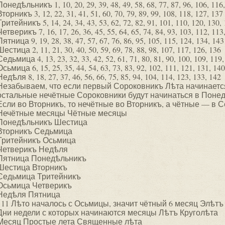
Понедѣльникъ 1, 10, 20, 29, 39, 48, 49, 58, 68, 77, 87, 96, 106, 116,
Вторникъ 3, 12, 22, 31, 41, 51, 60, 70, 79, 89, 99, 108, 118, 127, 137
Тритейникъ 5, 14, 24, 34, 43, 53, 62, 72, 82, 91, 101, 110, 120, 130,
Четверикъ 7, 16, 17, 26, 36, 45, 55, 64, 65, 74, 84, 93, 103, 112, 113
Пятница 9, 19, 28, 38, 47, 57, 67, 76, 86, 95, 105, 115, 124, 134, 143
Шестица 2, 11, 21, 30, 40, 50, 59, 69, 78, 88, 98, 107, 117, 126, 136
Седьмица 4, 13, 23, 32, 33, 42, 52, 61, 71, 80, 81, 90, 100, 109, 119,
Осьмица 6, 15, 25, 35, 44, 54, 63, 73, 83, 92, 102, 111, 121, 131, 140
Недѣля 8, 18, 27, 37, 46, 56, 66, 75, 85, 94, 104, 114, 123, 133, 142
Незабываем, что если первый Сороковникъ Лѣта начинается
остальные нечётные Сороковники будут начинаться в Понед
Если во Вторникъ, то нечётные во Вторникъ, а чётные — в С
Нечётные месяцы Чётные месяцы
Понедѣльникъ Шестица
Вторникъ Седьмица
Тритейникъ Осьмица
Четверикъ Недѣля
Пятница Понедѣльникъ
Шестица Вторникъ
Седьмица Тритейникъ
Осьмица Четверикъ
Недѣля Пятница
111 Лѣто началось с Осьмицы, значит чётный 6 месяц Элѣтъ
Дни недели с которых начинаются месяцы Лѣтъ Круголѣта
Месяц Простые лета Священные лѣта