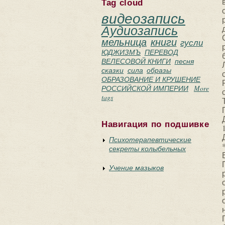
Tag cloud
видеозапись
Аудиозапись
мельница
книги
гусли
ЮДЖИЗМЪ
ПЕРЕВОД
ВЕЛЕСОВОЙ КНИГИ
песня
сказки
сила
образы
ОБРАЗОВАНИЕ И КРУШЕНИЕ
РОССИЙСКОЙ ИМПЕРИИ
More
tags
Навигация по подшивке
Психотерапевтические
секреты колыбельных
Учение мазыков