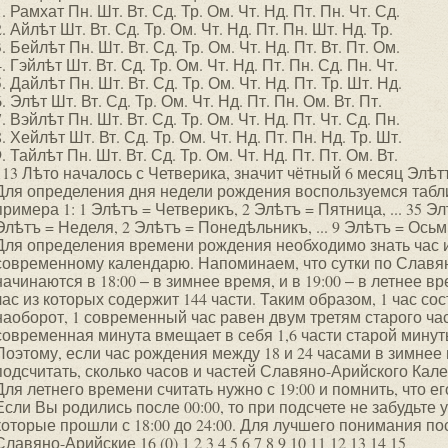
1. Рамхат Пн. Шт. Вт. Сд. Тр. Ом. Чт. Нд. Пт. Пн. Чт. Сд.
2. Айлѣт Шт. Вт. Сд. Тр. Ом. Чт. Нд. Пт. Пн. Шт. Нд. Тр.
3. Бейлѣт Пн. Шт. Вт. Сд. Тр. Ом. Чт. Нд. Пт. Вт. Пт. Ом.
4. Гэйлѣт Шт. Вт. Сд. Тр. Ом. Чт. Нд. Пт. Пн. Сд. Пн. Чт.
5. Дайлѣт Пн. Шт. Вт. Сд. Тр. Ом. Чт. Нд. Пт. Тр. Шт. Нд.
6. Элѣт Шт. Вт. Сд. Тр. Ом. Чт. Нд. Пт. Пн. Ом. Вт. Пт.
7. Вэйлѣт Пн. Шт. Вт. Сд. Тр. Ом. Чт. Нд. Пт. Чт. Сд. Пн.
8. Хейлѣт Шт. Вт. Сд. Тр. Ом. Чт. Нд. Пт. Пн. Нд. Тр. Шт.
9. Тайлѣт Пн. Шт. Вт. Сд. Тр. Ом. Чт. Нд. Пт. Пт. Ом. Вт.
113 Лѣто началось с Четверика, значит чётный 6 месяц Элѣт
Для определения дня недели рождения воспользуемся табл
примера 1: 1 Элѣтъ = Четверикъ, 2 Элѣтъ = Пятница, ... 35 Э
Элѣтъ = Неделя, 2 Элѣтъ = Понедѣльникъ, ... 9 Элѣтъ = Ось
Для определения времени рождения необходимо знать час и
современному календарю. Напоминаем, что сутки по Слав
начинаются в 18:00 ‒ в зимнее время, и в 19:00 ‒ в летнее в
час из которых содержит 144 части. Таким образом, 1 час со
наоборот, 1 современный час равен двум третям старого час
современная минута вмещает в себя 1,6 части старой минут
Поэтому, если час рождения между 18 и 24 часами в зимнее 
подсчитать, сколько часов и частей Славяно-Арийского Кале
Для летнего времени считать нужно с 19:00 и помнить, что ег
Если Вы родились после 00:00, то при подсчете не забудьте 
которые прошли с 18:00 до 24:00. Для лучшего понимания по
Славяно-Арийские 16 (0) 1 2 3 4 5 6 7 8 9 10 11 12 13 14 15