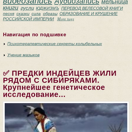
видеозапись
Аудиозапись
мельница
книги
гусли
ЮДЖИЗМЪ
ПЕРЕВОД ВЕЛЕСОВОЙ КНИГИ
песня
сказки
сила
образы
ОБРАЗОВАНИЕ И КРУШЕНИЕ
РОССИЙСКОЙ ИМПЕРИИ
More tags
Навигация по подшивке
Психотерапевтические секреты колыбельных
Учение мазыков
✅ ПРЕДКИ ИНДЕЙЦЕВ ЖИЛИ
РЯДОМ С СИБИРЯКАМИ.
Крупнейшее генетическое
исследование...