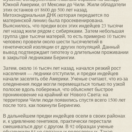
Южной Америки, от Мексики до Чили. Жили обладатели
этих останков от 8600 до 500 лет назад.
Митохондриальная ДНК (которая передается по
материнской линии) была просеквенирована.
Выяснилось, что предки всех этих индейцев 23 тысячи
лет назад жили рядом с сибиряками. Затем небольшая
группа (две тысячи матерей, то есть примерно 10 тысяч
человек) провели около шести тысячелетий в
генетической изоляции от других популяций. Данный
вывод подтверждает гипотезу о длительном проживании
в закрытой ледниками Берингии.
Затем, около 16 тысяч лет назад, начался резкий рост
населения — ледники отступили, и предки индейцев
начали заселять обе Америки. Ученые считают, что из-за
оледенения люди могли перемещаться только по узкой
полоске вдоль побережья, что объясняет быстрое
проникновение на крайний юг Нового Света: на
территории Чили люди появились спустя всего 1500 лет
после того, как покинули Берингию.
В дальнейшем предки индейцев осели в своих районах
и, к удивлению генетиков, практически перестали
смешиваться друг с другом. В 92 образцах ученые
обнаружили 84 не связанных родословных. Такая