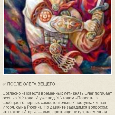
✅ ПОСЛЕ ОЛЕГА ВЕЩЕГО
Согласно «Повести временных лет» князь Олег погибает осенью 912 года. И уже под 913 годом «Повесть...» сообщает о первых самостоятельных поступках князя Игоря, сына Рюрика. Но давайте зададимся вопросом: что такое «Игорь» — имя, прозвище, титул, племенная принадлежность? Ответ на этот вопрос все может кардинально изменить. В договоре Игоря с греками (945 год) четвертым в списке шел его племянник, тоже Игорь. Если Игорь не имя как таковое, а определение племенной принадлежности к уграм (иГОРь=уГОР?) или титул, то Игори 913 и 941 годов — разные люди. Единственное, что можно утверждать: Игорь 941 года являлся отцом Святослава. Шахматов считал, что Игорь вышел на историческую сцену лишь в 40-х годах, а до этого все события были связаны с Олегом. Авторы летописи «удревнили» события истории на 30 лет. Судите сами. «914 год. Пошел Игорь на древлян и, победив их, возложил на них дань больше Олговы». «945 год. И пришла осень, и стал он замышлять пойти на древлян, желая взять с них еще большую дань». Разрыв в этих событиях сроком в 30 с лишним лет явно нереален. Следует принять, что первый поход на древлян был совершен не в 914, а в 944 году. Это в какой-то мере подтверждает и «Архангелогородский летописец», который утверждал, что войско вернулось из похода на греков (начало похода — 941 год) лишь на третье лето. Не потому ли и древляне перестали платить дань, посчитав, что из похода уже никто не вернется? А согласно альтернативной вышеприведенной версии в этом походе Олег погиб (вспомните:Олег возглавлял морские силы русов, полностью уничтоженные греками, а Игорь — конные). Таким образом, замечания Шахматова следует признать серьезными. И в 944 году Игорь идет на отложившихся древлян, возложив на них дань большую, чем они платили Олегу. А в следующем году древляне попросту Игоря убивают по причине, известной из летописей: Игорь затребовал слишком много. Давайте рассмотрим договор Игоря с греками. Напомню, что согласно АВ у Игоря было два сына: погибший к тому времени Улеб и еще ребенок Святослав. В «Повести...» в самом начале договора идет перечисление имен послов от русских вельмож, составленное явно с учетом иерархии. Первый в списке — сам князь Игорь, далее его сын и наследник — Святослав, далее жена Игоря Ольга, мать наследника. Четвертым идет племянник Игоря, тоже Игорь, и далее: Володислав, Предслава, Сфандра — жена Улеба, Турды, Арфаст, Сфирьк, Акун — племянник Игоря и далее другие. В этом списке мы видим двух племянников Игоря, в летописях они названы не племянниками, а нетиями. Карамзин считает, что нетий это сын сестры, и в качестве доказательства своего предположения приводит фразу из Никоновской летописи: «Служа царю мусульману с нетии своими, рекши с сестринычи», то есть «с племянниками своими, детьми сестры». Но в таком случае, если следовать логике Карамзина, то во фразе, к примеру: «У меня есть племянник, сын сестры», следует, что племянники — это всегда сыновья сестры, но отнюдь не брата. Это же абсурд. В приведенном «доказательстве» Никоновская летопись просто уточняет конкретно, кто эти племянники. В данном случае они оказались детьми сестры, но в другом примере они могли оказаться и «братиничами», сыновьями брата. Но вернемся к договору с греками. Кем мог быть этот Игорь, племянник князя Игоря, стоящий по табелю о рангах сразу после Ольги? Скорее всего, сыном погибшего князя Олега, бывшего соправителя князя Игоря. Точнее: сыном Олега, который был либо главным воеводой у Игоря, либо старшим в связке этих двух правителей. Это в определенной мере подтверждает и «Кембриджский документ» — хазарское письмо, согласно которому правителем Руси в 20—30-х годах был не Игорь, а человек, чье имя близко имени Олег — Х-л-г. Выше я уже высказывал предположение, что Олег мог быть женат на сестре Игоря, либо они кровно породнились, став братьями по крови. После смерти Хельги=Олега единоличную власть сосредоточил князь Игорь, а сын Хельги Игорь (племянник князя Игоря) остался не у власти, но получил самое высокое место в табели о рангах среди русов. Пятым в списке, сразу после Игоря — племянника, стоит некийВолодислав. На мой взгляд, это внук князя Игоря, будущий креститель Руси князь Владимир. Дело в том, что существуют две версии происхождения второй половины этого имени. Более распространенный вариант — от слова «мир». Другой вариант — от реликтовой основы — «мер». Мер=слава. В летописях Владимир назывался именно так: Володимерь или Володимер. Седьмым номером в договоре упоминается Сфандра, жена Улеба, точнее вдова, так как сам Улеб не упоминается. Татищев в своей «Истории Российской» пишет о некой Ефанде, жене Улеба. Итак, по АВ у Улеба, старшего сына Игоря, где-то в 941—942 годах рождается первенец, которого называют Володиславом. Его отец новгородский (т. е. ярославский) князь Улеб вскоре гибнет во время похода в Закавказье. С юных лет Володислав княжит в Новгороде=Ярославле, регионе с преобладанием МЕРЯНСКОГО населения. Скажите, какое имя президента вы предпочтете, к примеру: Кара-буль-буджо-оглы или Караслав? Возможно, здесь Володислав перешло в идентичное по смыслу — ВолодиМЕРЬ, близкое и славянам, и мерянскому населению края. Кстати, на вполне уместный вопрос о том, что 3—4-летний ребенок в договоре с греками уже имеет своего посла, отвечу, что в этом же договоре вторым номером идет посол от такого же ребенка Святослава. А Святославу согласно ТВ в том году тоже было всего несколько лет от роду. Вернемся к списку в договоре с греками. Первый номер — главный русский князь Игорь. Вторым идет его сын-ребенок. То есть первым. По аналогии с номерами 2 и 3 списка договора с греками: Святослав+Ольга (сын и мать), после 4 и 5 номеров второстепенных наследников в списке должны быть соответствующие этим наследникам родственные женщины. Действительно, далее идут именно женщины: Предслава и Сфандра. Предслава — скорее всего, жена Игоря-племянника, а Сфандра — вдова Улеба и мать Володислава, который, как и Святослав, был совсем ребенком и жены ни он, ни Святослав иметь еще не могли в отличие от давно уже взрослого Игоря-племянника. Поэтому-то в договоре они и представлены своими матерями. Как видите, здесь реконструкция, создаваемая в рамках альтернативной версии истории, получается довольно простой и правдоподобной. Традиционная версия не дает разъяснений того, кто есть кто, перечисляя только имена. Восьмым номером идет некийТурды. В «Повести временных лет» читаем: «Этот Рогволод пришел из-за моря и держал власть свою в Полоцке, а Туры держал власть в Турове, по нему и прозвались туровцы». Здесь вполне можно отожествить двух летописных героев — Турды и Туры как одного человека, им мог быть один из знатных воевод русов. Девятый по списку — Арфаст или Фаст. Здесь у меня нет никаких предположений. Но зато десятый в списке — Сфирьк! Соловьев, рассматривая имена этого договора, слегка удивлен отсутствием имени знаменитого Свенельда и делает вывод, что Свенельд не родственник Игорю. Но, на мой взгляд, упомянутый Сфирьк и Свенельд — это одно и то же лицо. Помочь нам в этом утверждении могут византийские авторы Лев Диакон и Иоанн Скилица, которые, описывая войну Святослава с греками, упоминают о некоем русском вожде по имени Сфенкел или Сфангел, и которого наши историки отожествляют именно со Свенельдом. Сравните два имени в переводе с греческого: одно имя событий 945 года Сфирьк, а другое имя 971 года Сфенкел. При этом Сфенкел, по мнению историков, — это Свенельд из русских летописей. Если имена Сфирьк и Сфенкел тождественны, то Сфирьк=Свенельд. Конечно, вы можете задаться вопросом, не слишком ли старым для похода на греков оказался Свенельд. Ведь ему должно быть к тому времени около 70 лет. Но почему ПланоКарпини в 65 лет смог добраться до Монголии, причем в тяжелейших условиях — в голод и холод, а Свенельд уже не мог? А до Болгарии путь не так далек, как до Монголии (это по ТВ, а по АВ — до Средней Азии). О Свенельде следует поговорить особо. Впервые (в хронологическом порядке) Свенельд упоминается в Никоновской летописи: «…и бе у него [у Игоря] воевода именем Свентеад, и премучиугличи, и возложи на ня дань Игорь, и да де Свентеаду: и не дадеся ему един град именем Пересечен, и седе около его три лета, и едва взят его… Идасть [Игорь] дань ДеревскуюСвентеаду, и реша дружина Игорева: се дал есиединомумужеви много». В Новгородской первой летописи написано то же, но Свенельд уже названСвенделдом. Если верить этим летописям, то Свенельд покорил племя уличей, три года осаждая их город Пересечен в низовьях Днепра, за это Игорь отдал сбор уличской дани Свенельду, вскоре добавив и дань от древлян. Но вот Игорь в 944 году вновь (первый неудачный поход был в 941 году) уходит в поход на Византию, берет с греков богатый откуп и возвращается в Киев. Но дружинникам Игоря, как, впрочем, и ему самому, мало греческой дани: «…отроки Свенельдаизоделись оружием и одеждой, а мы наги. Пойдем, князь, с нами за данью, и себе добудешь, и нам. И послушал их Игорь — пошел к древлянам за данью и ПРИБАВИЛ К ПРЕЖНЕЙ дани новую, и творили насилие над ними мужи его». Итак, Игорь сознательно вторгается на чужую территорию и к дани, которую уже собирает Свенельд, требует новую плату, уже для себя. Представьте ситуацию наших дней: платят коммерсанты рэкетирам, но тут появляются новые и требуют еще и им. Чем все должно кончиться? Нарушивший чужие границы должен быть уничтожен. По летописи Игоря убивают древляне. Но почему, перед этим отпустив большую часть своей дружины, Игорь остался в земле древлян? «И отпустил дружину свою домой, а сам с малой частью дружины вернулся, желая большего богатства». Глупо оставаться без верной охраны на чужой земле. Но Игорь чувствовал себя в безопасности благодаря соседству друга, а точнее, своего тестя Свенельда. Но тот под каким-то предлогом с дружиной удаляется и …дает об этом знать древлянам. Древляне же, привязав Игоря к двум деревьям, разорвали князя пополам. Предвижу резонный вопрос: почему, когда Святослав подрос, он не отомстил Свенельду за гибель отца? По тем временам и обычаям он был обязан это сделать: существовала к