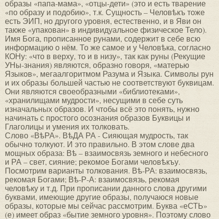
образы «папа-мама», «отцы-дети» (это и есть тварение
«по образу и подобию», т.к. Сущность – Человѣкъ тоже
есть ЭИП, но другого уровня, естественно, и в Яви он
также «упакован» в индивидуальное физическое Тело).
Имя Бога, прописанное рунами, содержит в себе всю
информацию о нём. То же самое и у Человѣка, согласно
КОНу: «что в верху, то и в низу», так как руны (Рекущие
УНы-знания) являются, образно говоря, «матерью
Языков», мегаалгоритмом Разума и Языка. Символы рун
и их образы большей частью не соответствуют буквицам.
Они являются своеобразными «библиотеками»,
«хранилищами мудрости», несущими в себе суть
изначальных образов. И чтобы всё это понять, нужно
начинать с простого осознания образов Буквицы и
Глаголицы и умения их толковать.
Слово «ВѣРА». ВѣДА РА - Сияющая мудрость, так
обычно толкуют. И это правильно. В этом слове два
мощных образа: Вѣ – взаимосвязь земного и небесного
и РА – свет, сияние; рекомое Богами человѣкъу.
Посмотрим варианты толкования. Вѣ-РА: взаимосвязь,
рекомая Богами; Вѣ-Р-А: взаимосвязь, рекомая
человѣку и т.д. При прописании данного слова другими
буквами, имеющие другие образы, получаюся новые
образы, которые мы сейчас рассмотрим. Буква «еСТЬ»
(е) имеет образ «бытие земного уровня». Поэтому слово