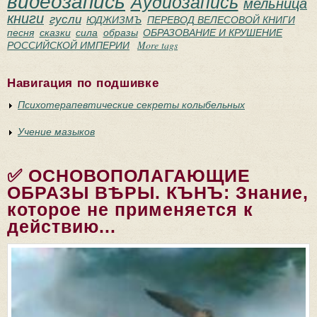
видеозапись
Аудиозапись
мельница
книги
гусли
ЮДЖИЗМЪ
ПЕРЕВОД ВЕЛЕСОВОЙ КНИГИ
песня
сказки
сила
образы
ОБРАЗОВАНИЕ И КРУШЕНИЕ
РОССИЙСКОЙ ИМПЕРИИ
More tags
Навигация по подшивке
Психотерапевтические секреты колыбельных
Учение мазыков
✅ ОСНОВОПОЛАГАЮЩИЕ
ОБРАЗЫ ВѢРЫ. КЪНЪ: Знание,
которое не применяется к
действию...