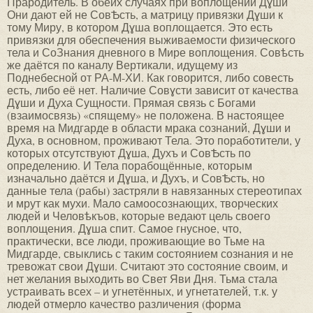
Прародитель. В обеих случаях при воплощении Дɣши
Они дают ей не СовѢсть, а матрицу привязки Дɣши к
тому Миру, в котором Дɣша воплощается. Это есть
привязки для обеспечения выживаемости физического
тела и СоЗнания дневного в Мире воплощения. Совѣсть
же даётся по каналу Вертикали, идущему из
Поднебесной от РА-М-ХИ. Как говорится, либо совесть
есть, либо её нет. Наличие Совɣсти зависит от качества
Дɣши и Духа Сущности. Прямая связь с Богами
(взаимосвязь) «спящему» не положена. В настоящее
время на Мидгарде в области мрака сознаний, Дɣши и
Духа, в основном, проживают Тела. Это поработители, у
которых отсутствуют Дɣша, Духъ и СовѢсть по
определению. И Тела порабощённые, которым
изначально даётся и Дɣша, и Духъ, и СовѢсть, но
данные тела (рабы) застряли в навязанных стереотипах
и мрут как мухи. Мало самоосознающих, творческих
людей и Человѣкъов, которые ведают цель своего
воплощения. Дɣша спит. Самое гнусное, что,
практически, все люди, проживающие во Тьме на
Мидгарде, свыклись с таким состоянием сознания и не
тревожат свои Дɣши. Считают это состояние своим, и
нет желания выходить во Свет Яви Дня. Тьма стала
устраивать всех – и угнетённых, и угнетателей, т.к. у
людей отмерло качество различения (форма