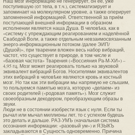
Наш мозг информацию не генерирует, он её, уже
поступившую (от тела, в т.ч.), систематизирует и
запоминает на молекулярном уровне, а также оперирует
запомненной информацией. Ответственной за приём
поступающей внешней информации в образном
исполнении является наша Дɣша. В человѣка, как в
«систему с упреждающим реагированием и наделённой
Свабодой Воли, а также отдельным невзаимосвязанным
энерго-информационным потоком /далее ЭИП/
(Дɣшой)», при тварении вложен весь набор вибраций,
частот, что существует в природе, в том числе и
«базовая частота» Тварения («Воссияния Ра-М-ХИ») –
4,95 гц. Мозг может реагировать только на звуковой
эквивалент вибраций Богов. Носителями эквивалентов
этих вибраций в человѣке являются кровь и костный
мозг. Но так как эти вибрации мы напрямую не слышим,
то пользуемся памятью мозга, которую «делаем» из
своих родителей («родовая память»). Мозг служит
своеобразным декодером, преобразующим образы в
звуки.
Люди не в состоянии изобрести язык с нуля. Если ты
рычал или мычал миллионы лет, то с успехом будешь
это делать и дальше. РАЗ-УМЪ (начальная система
осознания информации: «разовый ум») и ЯЗЫКЪ
закладываются в Сущность одновременно. Причина