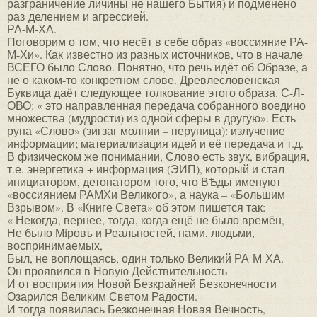
разграничение личины не нашего Бытия) и подменено
раз-делением и агрессией.
РА-М-ХА.
Поговорим о том, что несёт в себе образ «воссияние РА-
М-Хи». Как известно из разных источников, что в начале
ВСЕГО было Слово. Понятно, что речь идёт об Образе, а
не о каком-то конкретном слове. Древлесловенская
Буквица даёт следующее толкование этого образа. С-Л-
ОВО: « это направленная передача собранного воедино
множества (мудрости) из одной сферы в другую». Есть
руна «Слово» (зигзаг молнии – перуница): излучение
информации; материализация идей и её передача и т.д.
В физическом же понимании, Слово есть звук, вибрация,
т.е. энергетика + информация (ЭИП), который и стал
инициатором, детонатором того, что ВѢды именуют
«воссиянием РАМХи Великого», а наука – «Большим
Взрывом». В «Книге Света» об этом пишется так:
« Некогда, вернее, тогда, когда ещё не было времён,
Не было Мiровъ и Реальностей, нами, людьми,
воспринимаемых,
Был, не воплощаясь, один только Великий РА-М-ХА.
Он проявился в Новую Действительность
И от восприятия Новой Безкрайней Безконечности
Озарился Великим Светом Радости.
И тогда появилась Безконечная Новая Вечность,