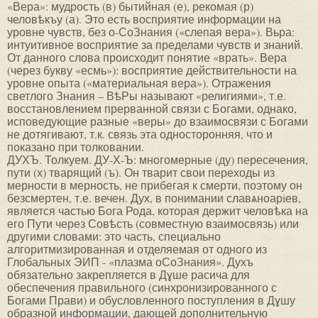
«Вера»: мудрость (в) бытийная (е), рекомая (р)
человѣкъу (а). Это есть восприятие информации на
уровне чувств, без о-СоЗнания («слепая вера»). Вьра:
интуитивное восприятие за пределами чувств и знаний.
От данного слова происходит понятие «врать». Вера
(через букву «есмь»): восприятие действительности на
уровне опыта («материальная вера»). Отражения
светлого Знания – ВѣРы называют «религиями», т.е.
восстановлением прерванной связи с Богами, однако,
исповедующие разные «веры» до взаимосвязи с Богами
не дотягивают, т.к. связь эта односторонняя, что и
показано при толковании.
ДУХЪ. Толкуем. ДУ-Х-Ъ: многомерные (ду) пересечения,
пути (х) тварящий (ъ). Он тварит свои переходы из
мерности в мерность, не прибегая к смерти, поэтому он
безсмертен, т.е. вечен. Дух, в понимании славѧноарiев,
является частью Бога Рода, которая держит человѣка на
его Пути через Совѣсть (совместную взаимосвязь) или
другими словами: это часть, специально
алгоритмизированная и отделяемая от одного из
Глобальных ЭИП - «плазма оСоЗнания». Духъ
обязательно закрепляется в Дɣше расича для
обеспечения правильного (синхронизированного с
Богами Прави) и обусловленного поступления в Дɣшу
образной информации, дающей дополнительную