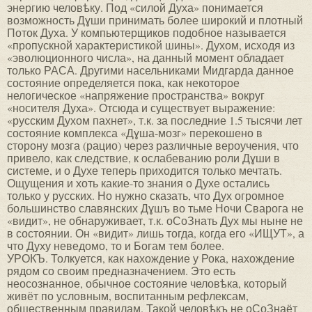
энергию человѣку. Под «силой Духа» понимается
возможность Дɣши принимать более широкий и плотный
Поток Духа. У компьютерщиков подобное называется
«пропускной характеристикой шины». Духом, исходя из
«эволюционного числа», на данный момент обладает
только РАСА. Другими насельниками Мидгарда данное
состояние определяется пока, как некоторое
нелогическое «напряжение пространства» вокруг
«носителя Духа». Отсюда и существует выражение:
«русским Духом пахнет», т.к. за последние 1.5 тысячи лет
состояние комплекса «Дɣша-мозг» перекошено в
сторону мозга (рацио) через различные вероучения, что
привело, как следствие, к ослабеванию роли Дɣши в
системе, и о Духе теперь приходится только мечтать.
Ощущения и хоть какие-то знания о Духе остались
только у русских. Но нужно сказать, что Дух огромное
большинство славянских Дɣшъ во тьме Ночи Сварога не
«видит», не обнаруживает, т.к. оСоЗнать Дух мы ныне не
в состоянии. Он «видит» лишь тогда, когда его «ИЩУТ», а
что Духу неведомо, то и Богам тем более.
УРОКЪ. Толкуется, как нахождение у Рока, нахождение
рядом со своим предназначением. Это есть
неосознанное, обычное состояние человѣка, который
живёт по условным, воспитанным рефлексам,
общественным правилам. Такой человѣкъ не оСоЗнаёт