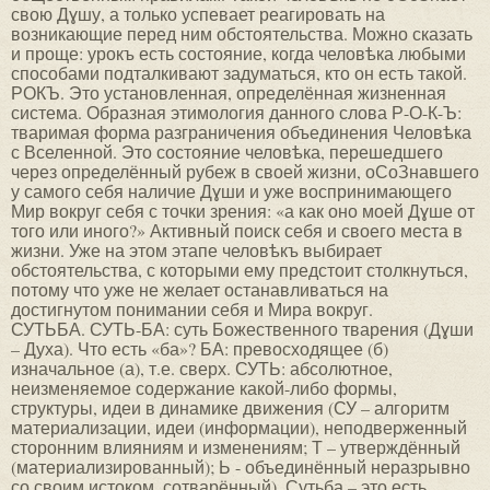
свою Дɣшу, а только успевает реагировать на
возникающие перед ним обстоятельства. Можно сказать
и проще: урокъ есть состояние, когда человѣка любыми
способами подталкивают задуматься, кто он есть такой.
РОКЪ. Это установленная, определённая жизненная
система. Образная этимология данного слова Р-О-К-Ъ:
тваримая форма разграничения объединения Человѣка
с Вселенной. Это состояние человѣка, перешедшего
через определённый рубеж в своей жизни, оСоЗнавшего
у самого себя наличие Дɣши и уже воспринимающего
Мир вокруг себя с точки зрения: «а как оно моей Дɣше от
того или иного?» Активный поиск себя и своего места в
жизни. Уже на этом этапе человѣкъ выбирает
обстоятельства, с которыми ему предстоит столкнуться,
потому что уже не желает останавливаться на
достигнутом понимании себя и Мира вокруг.
СУТЬБА. СУТЬ-БА: суть Божественного тварения (Дɣши
– Духа). Что есть «ба»? БА: превосходящее (б)
изначальное (а), т.е. сверх. СУТЬ: абсолютное,
неизменяемое содержание какой-либо формы,
структуры, идеи в динамике движения (СУ – алгоритм
материализации, идеи (информации), неподверженный
сторонним влияниям и изменениям; Т – утверждённый
(материализированный); Ь - объединённый неразрывно
со своим истоком, сотварённый). Сутьба – это есть