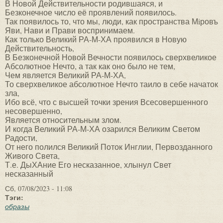
В Новой Действительности родившаяся, и
Безконечное число её проявлений появилось.
Так появилось то, что мы, люди, как пространства Мiровъ
Яви, Нави и Прави воспринимаем.
Как только Великий РА-М-ХА проявился в Новую
Действительность,
В Безконечной Новой Вечности появилось сверхвеликое
Абсолютное Нечто, а так как оно было не тем,
Чем является Великий РА-М-ХА,
То сверхвеликое абсолютное Нечто таило в себе начаток
зла,
Ибо всё, что с высшей точки зрения Всесовершенного
несовершенно,
Является относительным злом.
И когда Великий РА-М-ХА озарился Великим Светом
Радости,
От него полился Великий Поток Инглии, Первозданного
Живого Света,
Т.е. ДыХАние Его несказанное, хлынул Свет
несказанный
Сб, 07/08/2023 - 11:08
Тэги:
образы