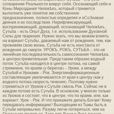
сотварение Реальности вокруг себя. Осознающий себя и
Коны Мироздания Человѣкъ, который стремится
выполнить уже понятое им собственное
предназначение, полностью определяя и оСоЗнавая
деяния и их последствия. Нерефлексирующий,
воспринимающий, думающий, осознающий Человѣкъ.
Сутьба – есть Опыт Духа, т.е. использование Духовной
Силы для тварения. Нужно знать, что мы можем влиять
на вариант Сутьбы, даваемый нам от рождения, тем, как
проживём свою жизнь. Сутьба не есть константа от
рождения до смерти. УРОКЪ, РОКЪ, СУТЬБА – это не
линейная последовательность самосознания Человѣка,
а центростремительная. Представим образно водный
поток: Сутьба находится в центре потока, на самой
стремнине, по краям (у берегов) – Уроки, а между
Сутьбой и Уроками – Рок. Энергоинформационные
составляющие увеличиваются от края к центру (как у
водного потока скорость течения). Поэтому нужно
стремиться от Уроков к Сутьбе сквозь Рок. Сейчас не в
каждом потоке есть Сутьба. В основном, у многих только
из Уроков и состоит, что в центре, что по краям, или, как
вариант: Урок – Рок. И что прикажете делать Богам? Кому
передавать информацию? Выходящим из Тьмы быть в
Сутьбе непривычно. Разуму легче потеряться, чем на
Осознание трудиться. Зато для Дɣши и Духа данная