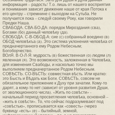
информация – радость! Т.о. лишь от нашего восприятия
и понимания зависит движение наше от края Потока к
его центру – стремнине с выходом на Сутьба. Не
получается пока – следуй своему Року, как говорили
Предки Наша.
СВАБОДА. СВА-БО-ДА: порядок Мироздания (сва),
Богами (бо) данный человѣку (да).
СВОБОДА. С-В-ОБОД-А: сие (с) собранный воедино (в)
ОБОД человѣкъа (а). Это система уклонения человѣка от
предначертанного ему Родом Небесным;
Богоборчество.
ВОлЯ. В-О-Л-Я: мудрость (в) божественная (о) людям (л)
явленная (я). Это возможность, заложенная в Человѣка,
для изменения Свабоды, и насколько точно мы
выполняем предначертанное Родом Небесным.
СОВѢСТЬ. СО-ВѣСТЬ: совместная вѣсть. Или кратко:
это Бысть и Вѣдать как Боги. СОВѣСТЬ, совсем не
обязательное приложение к Духу при зачатии. Кому-то
дарят, а кому-то нет (зависит от уровня развития Дɣши,
от эволюционного числа). «Жить по совѣсти» -
начальный период просветления человѣка, основной –
«жить в совѣсти». То, что сейчас подразумевают под
«совѣстью», прописывается как «совесть» (через
буквицу «есть» (е) – бытийный, земной,