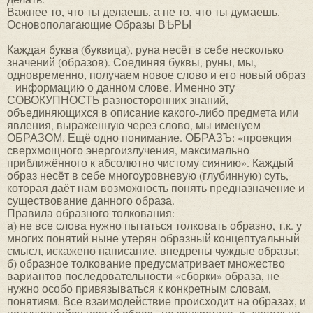
Важнее то, что ты делаешь, а не то, что ты думаешь.
Основополагающие Образы ВѢРЫ
Каждая буква (буквица), руна несёт в себе несколько
значений (образов). Соединяя буквы, руны, мы,
одновременно, получаем новое слово и его новый образ
– информацию о данном слове. Именно эту
СОВОКУПНОСТЬ разносторонних знаний,
объединяющихся в описание какого-либо предмета или
явления, выраженную через слово, мы именуем
ОБРАЗОМ. Ещё одно понимание. ОБРАЗЪ: «проекция
сверхмощного энергоизлучения, максимально
приближённого к абсолютно чистому сиянию». Каждый
образ несёт в себе многоуровневую (глубинную) суть,
которая даёт нам возможность понять предназначение и
существование данного образа.
Правила образного толкования:
а) не все слова нужно пытаться толковать образно, т.к. у
многих понятий ныне утерян образный концептуальный
смысл, искажено написание, внедрены чуждые образы;
б) образное толкование предусматривает множество
вариантов последовательности «сборки» образа, не
нужно особо привязываться к конкретным словам,
понятиям. Все взаимодействие происходит на образах, и