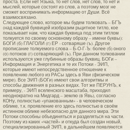
проста. Если нет Языка, то нет слов, нет слов, то нет и
мыслей, которые состоят из слов, а поэтому мозг не
сможет воспринимать информацию от Дɣши. Всё
взаимосвязано.
Следующее слово, которое мы будем толковать – БГЪ
(над каждой буквицей изобразим рьцитное титло, кое
показывает нам, что каждая буквица под этим титлом
толкуется по своему основному образу – имени буквы):
БОГИ (б) ГЛАГОЛИ (г) ЕР - сотваряше (ъ). Другое
прописание толкуемого слова – Б-О-Г-Ъ: более (б) оного
(о) потоков (г) сотваряющий (ъ). При данном толковании
используются уже глубинные образы буквиц. БОГи –
Информация и Энергетика и те их Потоки - ЭИП,
которые имеют непосредственное отношение к
появлению любого из РАСы здесь в Яви (физическом
мире). Все ЭИП (БОГи) имеют свои алгоритмы и
способы движения в разных видах. Тот же ПЕРУНЪ, к
примеру, - ЭИП вселенского масштаба, приходил
неоднократно на Мидгард – землю (в Явь), согласно
КОНу, полностью «упакованным» - в человеческом
облике, т.к. проявление его здесь полностью в своём
истинном облике небезопасно для данного мира. Эти
Потоки способны объединяться и разделяться на части.
Поэтому из каких «частей» и откуда был создан новый,
специализированный ЭИП, в дальнейшем появляются