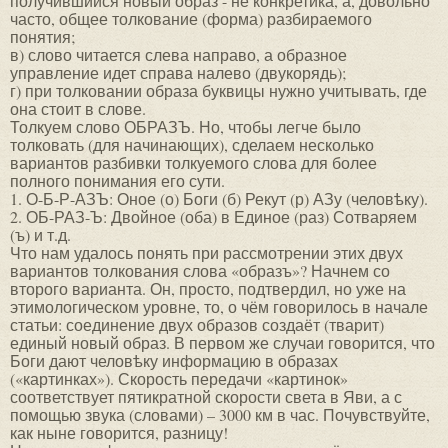
получившийся новый образ - не конкретика, а, довольно
часто, общее толкование (форма) разбираемого
понятия;
в) слово читается слева направо, а образное
управление идет справа налево (двукорядь);
г) при толковании образа буквицы нужно учитывать, где
она стоит в слове.
Толкуем слово ОБРАЗЪ. Но, чтобы легче было
толковать (для начинающих), сделаем несколько
вариантов разбивки толкуемого слова для более
полного понимания его сути.
1. О-Б-Р-АЗЪ: Оное (о) Боги (б) Рекут (р) АЗу (человѣку).
2. ОБ-РАЗ-Ъ: Двойное (оба) в Единое (раз) Сотваряем
(ъ) и т.д.
Что нам удалось понять при рассмотрении этих двух
вариантов толкования слова «образъ»? Начнем со
второго варианта. Он, просто, подтвердил, но уже на
этимологическом уровне, то, о чём говорилось в начале
статьи: соединение двух образов создаёт (тварит)
единый новый образ. В первом же случаи говорится, что
Боги дают человѣку информацию в образах
(«картинках»). Скорость передачи «картинок»
соответствует пятикратной скорости света в Яви, а с
помощью звука (словами) – 3000 км в час. Почувствуйте,
как ныне говорится, разницу!