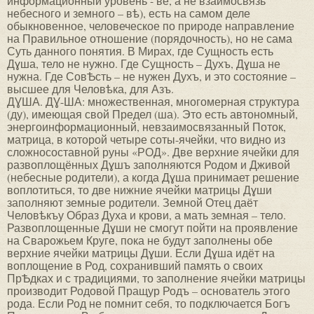
информационный уровень - ве, а не взаимосвязь
небесного и земного – вѣ), есть на самом деле
обыкновенное, человеческое по природе направление
на Правильное отношение (порядочность), но не сама
Суть данного понятия. В Мирах, где Сущность есть
Дɣша, тело не нужно. Где Сущность – Духъ, Дɣша не
нужна. Где СовѢсть – не нужен Духъ, и это состояние –
высшее для Человѣка, для Азъ.
ДƔША. ДƔ-ША: множественная, многомерная структура
(ду), имеющая свой Предел (ша). Это есть автономный,
энергоинформационный, невзаимосвязанный Поток,
матрица, в которой четыре соты-ячейки, что видно из
сложносоставной руны «РОД». Две верхние ячейки для
развоплощённых Дɣшъ заполняются Родом и Дживой
(небесные родители), а когда Дɣша принимает решение
воплотиться, то две нижние ячейки матрицы Дɣши
заполняют земные родители. Земной Отец даёт
Человѣкъу Образ Духа и крови, а мать земная – тело.
Развоплощенные Дɣши не смогут пойти на проявление
на Сварожьем Круге, пока не будут заполнены обе
верхние ячейки матрицы Дɣши. Если Дɣша идёт на
воплощение в Род, сохранивший память о своих
ПрѢдках и с традициями, то заполнение ячейки матрицы
производит Родовой Пращур Родъ – основатель этого
рода. Если Род не помнит себя, то подключается Богъ