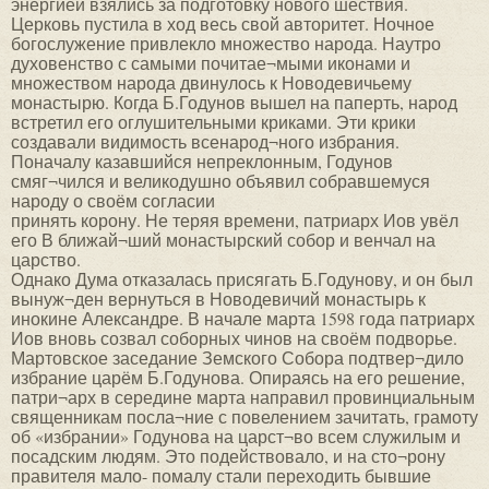
энергией взялись за подготовку нового шествия.
Церковь пустила в ход весь свой авторитет. Ночное
богослужение привлекло множество народа. Наутро
духовенство с самыми почитае¬мыми иконами и
множеством народа двинулось к Новодевичьему
монастырю. Когда Б.Годунов вышел на паперть, народ
встретил его оглушительными криками. Эти крики
создавали видимость всенарод¬ного избрания.
Поначалу казавшийся непреклонным, Годунов
смяг¬чился и великодушно объявил собравшемуся
народу о своём согласии
принять корону. Не теряя времени, патриарх Иов увёл
его В ближай¬ший монастырский собор и венчал на
царство.
Однако Дума отказалась присягать Б.Годунову, и он был
вынуж¬ден вернуться в Новодевичий монастырь к
инокине Александре. В начале марта 1598 года патриарх
Иов вновь созвал соборных чинов на своём подворье.
Мартовское заседание Земского Собора подтвер¬дило
избрание царём Б.Годунова. Опираясь на его решение,
патри¬арх в середине марта направил провинциальным
священникам посла¬ние с повелением зачитать, грамоту
об «избрании» Годунова на царст¬во всем служилым и
посадским людям. Это подействовало, и на сто¬рону
правителя мало- помалу стали переходить бывшие