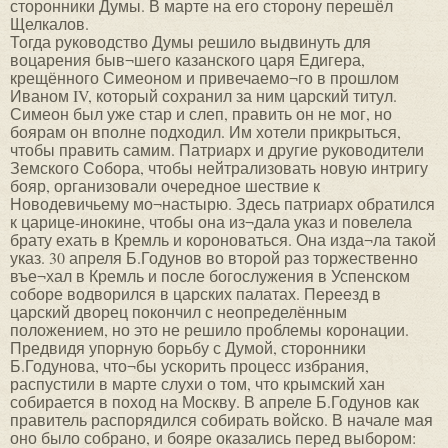
сторонники Думы. В марте на его сторону перешёл
Щелкалов.
Тогда руководство Думы решило выдвинуть для
воцарения быв¬шего казанского царя Едигера,
крещённого Симеоном и привечаемо¬го в прошлом
Иваном IV, который сохранил за ним царский титул.
Симеон был уже стар и слеп, править он не мог, но
боярам он вполне подходил. Им хотели прикрыться,
чтобы править самим. Патриарх и другие руководители
Земского Собора, чтобы нейтрализовать новую интригу
бояр, организовали очередное шествие к
Новодевичьему мо¬настырю. Здесь патриарх обратился
к царице-инокине, чтобы она из¬дала указ и повелела
брату ехать в Кремль и короноваться. Она изда¬ла такой
указ. 30 апреля Б.Годунов во второй раз торжественно
въе¬хал в Кремль и после богослужения в Успенском
соборе водворился в царских палатах. Переезд в
царский дворец покончил с неопределённым
положением, но это не решило проблемы коронации.
Предвидя упорную борьбу с Думой, сторонники
Б.Годунова, что¬бы ускорить процесс избрания,
распустили в марте слухи о том, что крымский хан
собирается в поход на Москву. В апреле Б.Годунов как
правитель распорядился собирать войско. В начале мая
оно было собрано, и бояре оказались перед выбором: