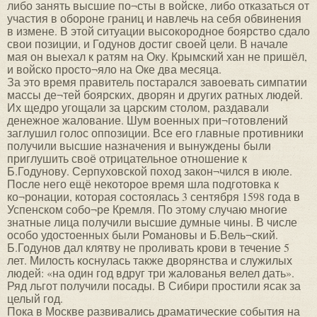
либо занять высшие по¬сты в войске, либо отказаться от
участия в обороне границ и навлечь на себя обвинения
в измене. В этой ситуации высокородное боярство сдало
свои позиции, и Годунов достиг своей цели. В начале
мая он выехал к ратям на Оку. Крымский хан не пришёл,
и войско просто¬яло на Оке два месяца.
За это время правитель постарался завоевать симпатии
массы де¬тей боярских, дворян и других ратных людей.
Их щедро угощали за царским столом, раздавали
денежное жалование. Шум военных при¬готовлений
заглушил голос оппозиции. Все его главные противники
получили высшие назначения и вынуждены были
приглушить своё отрицательное отношение к
Б.Годунову. Серпуховской поход закон¬чился в июле.
После него ещё некоторое время шла подготовка к
ко¬ронации, которая состоялась 3 сентября 1598 года в
Успенском собо¬ре Кремля. По этому случаю многие
знатные лица получили высшие думные чины. В числе
особо удостоенных были Романовы и Б.Вель¬ский.
Б.Годунов дал клятву не проливать крови в течение 5
лет. Милость коснулась также дворянства и служилых
людей: «на один год вдруг три жалованья велел дать».
Ряд льгот получили посады. В Сибири простили ясак за
целый год.
Пока в Москве развивались драматические события на