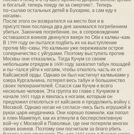
и богатый; теперь поеду ли за смертию?.. Теперь
по¬сылаю остальных детей в Бухарию, а сам еду к
ногаям».
После этого он возвратился на место боя и в
присутствии посланца два дня занимался погребением
убитых. Закончив погребение, он, в сопровождении
оставшихся воинов двинулся вверх по Оби к калмы¬кам.
В 1599 году он пытался подбить их на выступление
против Мо¬сквы. Но калмыки уже переживали острое
соперничество с уйгурами. Поэтому выступить против
Москвы они отказались. Тогда Кучум со своим
небольшим отрядом в 1600 году захватил табун лошадей
и пы¬тался уйти к ногаям, чтобы отколоть часть их от
Кайсакской орды. Однако он был настигнут калмыками у
озера Кургальчина, потерял весь табун и большинство
своих телохранителей. Спасся сам Кучум и всего
несколько человек. Эта группа во главе с Кучумом в
начале 1601 года и явилась к ногаям, которым он
предложил отколоться от кайсаков и продолжить войну с
Москвой. Однако ногаи не согласи¬лись быть игрушкой в
руках царя-неудачника. Они хорошо помнили, как попал
в плен Маметкул, как их втянули в бесперспективную
вой¬ну с Москвой в Поволжье, где они потеряли многих
своих воинов. Поэтому они посчитали за благо убить
Кучума и его спутников. По¬сле 1601 года о Кучуме нигде