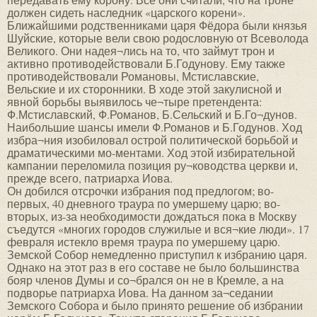
должен сидеть наследник «царского корени».
Ближайшими родственниками царя Фёдора были князья
Шуйские, которые вели свою родословную от Всеволода
Великого. Они надея¬лись на то, что займут трон и
активно противодействовали Б.Годунову. Ему также
противодействовали Романовы, Мстиславские,
Вельские и их сторонники. В ходе этой закулисной и
явной борьбы выявилось че¬тыре претендента:
Ф.Мстиславский, Ф.Романов, Б.Сельский и Б.Го¬дунов.
Наибольшие шансы имели Ф.Романов и Б.Годунов. Ход
избра¬ния изобиловал острой политической борьбой и
драматическими мо-ментами. Ход этой избирательной
кампании переломила позиция ру¬ководства церкви и,
прежде всего, патриарха Иова.
Он добился отсрочки избрания под предлогом; во-
первых, 40 дневного траура по умершему царю; во-
вторых, из-за необходимости дождаться пока в Москву
съедутся «многих городов служилые и вся¬кие люди». 17
февраля истекло время траура по умершему царю.
Земской Собор немедленно приступил к избранию царя.
Однако на этот раз в его составе не было большинства
бояр членов Думы и со¬брался он не в Кремле, а на
подворье патриарха Иова. На данном за¬седании
Земского Собора и было принято решение об избрании