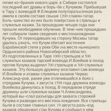
почве из¬брания нового царя, в Сибири состоялся
последний акт драмы в борь¬бе с Кучумом. Прибывшая
в Тару с воеводой Ф.Елецким полуторатысячная рать
имела в своём составе свыше 1200 славян-татар.
Боль¬шинство из них было повёрстано в стрельцы и
служилые казаки. За прошедшие четыре года они
прошли необходимое обучение. В тече¬ние прошедших
лет собирали также сведения о местонахождении
Кучума. От переходивших на сторону Москвы татар
удалось узнать, что Кучум обитает восточнее
Барабинской степи у реки Оби (на месте нынешнего
Ордынского района Новосибирской области).
Из подготовленных в Таре 1000 стрельцов и 500
служилых казаков тарский воевода И.Воейков в поход
против Кучума выделил 700 стрельцов и 300 служилых
казаков. Эту большую дружину возглавил сам воевода
И.Воейков и атаман служилых казаков Черкас
Александ¬ров, ранее уже отличившийся в боях с
отрядами Кучума. 4 августа 1598 года дружина воеводы
Воейкова двинулась в поход. В передовом отряде
дружины шли служилые казаки Ч.Александрова,
который вы¬слал разъезды для захвата сторожей
Кучума и разведки его местона-хождения. Все стрельцы
были в составе главных сил. 19 августа разъ¬езд
казаков обнаружил стан Кучума и сообщил о нём