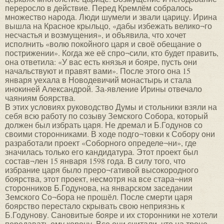
переросло в действие. Перед Кремлём собралось
множество народа. Люди шумели и звали царицу. Ирина
вышла на Красное крыльцо, «дабы избежать велико¬го
несчастья и возмущения», и объявила, что хочет
исполнить «волю покойного царя и своё обещание о
пострижении». Когда же её спро¬сили, кто будет править,
она ответила: «У вас есть князья и бояре, пусть они
начальствуют и правят вами». После этого она 15
января уехала в Новодевичий монастырь и стала
инокиней Александрой. За-явление Ирины отвечало
чаяниям боярства.
В этих условиях руководство Думы и стольники взяли на
себя всю работу по созыву Земского Собора, который
должен был избрать царя. Не дремал и Б.Годунов со
своими сторонниками. В ходе подго¬товки к Собору они
разработали проект «Соборного определе¬ни», где
значилась только его кандидатура. Этот проект был
состав¬лен 15 января 1598 года. В силу того, что
избрание царя было преро¬гативой высокородного
боярства, этот проект, несмотря на все стара¬ния
сторонников Б.Годунова, на январском заседании
Земского Со¬бора не прошёл. После смерти царя
боярство перестало скрывать свою неприязнь к
Б.Годунову. Сановитые бояре и их сторонники не хотели
передавать ему корону. Все они считали, что на троне