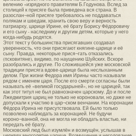
велению «изрядного правителям Б.Годунова. Вслед за
столицей к присяге была приведена вся страна. В
разослан¬ной присяге требовалось не поддаваться
полякам и шведам, хранить свою веру и верность
патриарху, царице Ирине, её брату Борису Фёдоровичу
и его сыну - наследнику и другим детям, которые у него
когда-нибудь родятся.
Этот текст у большинства присягавших создавал
уверенность, что они присягают княгине-царице и её
сыну. Правда, некоторые прися¬гать отказались
(псковитяне), видимо, по наущению Шуйских. Вскоре
разобрались и другие. По сложившейся уже московской
традиции присяга вдове-царице была неслыханным
делом. При жизни Федора имя Ирины часто называли
рядом с именем царя. После его смерти согласны были
называть её «великой государыней», но не царицей, так
как этот титул не был равнозначен царскому. До и после
Лжедмитрия цариц не только не короновали, но даже не
допускали к участию в цар¬ском венчании. На коронации
Фёдора Ирина не присутствовала. Ей было только
позволено наблюдать за коронацией. Не будучи
короно¬ванной, она не могла ни обладать властью, ни
передать её брату.
Московский люд был изумлён и возмущён, услышав в
церквях многолетие царице. Возмущение и негодование