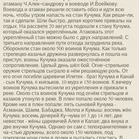
атаману Ч.Алек¬сандрову и воеводе И.Воейкову.
Воевода и атаман решили оставить обоз и идти всю
ночь, чтобы утром напасть на стан Кучума. Как реши¬ли,
так и сделали. Шли быстро, делая короткие привалы на
отдых. На рассвете 20 августа подошли к стану Кучума,
который оказался укреплённым. Атаковать этот
укреплённый стан можно было с двух направлений. С
третьего направления пути отхода затрудняла река.
Обороняли стан около 500 воинов Кучума. Как только
стрелецко-казачья дружина развернулась и пошла на
приступ, воины Кучума оказали ожесточённое
сопротивление. Целый день шёл бой. Огне¬стрельное
оружие стрельцов сыграло в нём решающую роль. От
его огня погибли царевичи Илитек - брат Кучума и Канай
- сын Кучума, 6 князьков, 10 мурз и 150 воинов. К вечеру
воинов Кучума вытеснили из укрепления и прижали к
реке. Около ста воинов Кучума под огнём стрельцов и
казаков утонуло в реке. В плен попало около 50 человек.
Кроме них в плен попали: пять сыновей Кучума -
Асманак, Шаим, Бабаджа, Молла и Кумыш; восемь жён
Кучума; восемь дочерей Ку¬чума от 3 до 14 лет; две
невестки - жёны царевичей Алея и Капая; два внука и
две внучки Кучума. Однако он сам с телохранителями и
ча¬стью дружины, всего около 150 человек, под
покровом ночи сели в лодки и пытались спастись. В