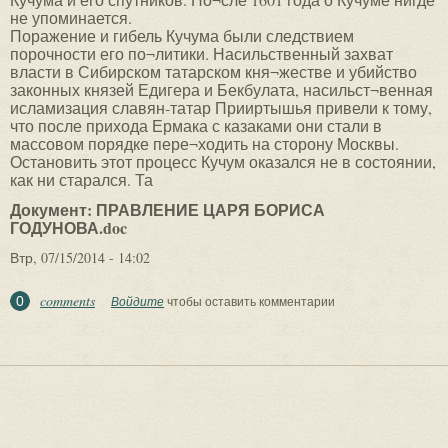
не упоминается.
Поражение и гибель Кучума были следствием
порочности его по¬литики. Насильственный захват
власти в Сибирском татарском кня¬жестве и убийство
законных князей Едигера и Бекбулата, насильст¬венная
исламизация славян-татар Прииртышья привели к тому,
что после прихода Ермака с казаками они стали в
массовом порядке пере¬ходить на сторону Москвы.
Остановить этот процесс Кучум оказался не в состоянии,
как ни старался. Та
Документ: ПРАВЛЕНИЕ ЦАРЯ БОРИСА
ГОДУНОВА.doc
Втр, 07/15/2014 - 14:02
comments
0
Войдите
чтобы оставить комментарии