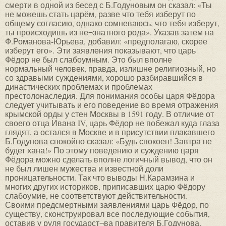
смерти в одной из бесед с Б.Годуновым он сказал: «Ты
не можешь стать царём, разве что тебя изберут по
общему согласию, однако сомневаюсь, что тебя изберут,
ты происходишь из не¬знатного рода». Указав затем на
Ф.Романова-Юрьева, добавил: «предполагаю, скорее
изберут его». Эти заявления показывают, что царь
Фёдор не был слабоумным. Это был вполне
нормальный человек, правда, излишне религиозный, но
со здравыми суждениями, хорошо разбиравшийся в
династических проблемах и проблемах
престолонаследия. Для понимания особы царя Фёдора
следует учитывать и его поведение во время отражения
крымской орды у стен Москвы в 1591 году. В отличие от
своего отца Ивана IV, царь Фёдор не побежал куда глаза
глядят, а остался в Москве и в присутствии плакавшего
Б.Годунова спокойно сказал: «Будь спокоен! Завтра не
будет хана!» По этому поведению и суждению царя
Фёдора можно сделать вполне логичный вывод, что он
не был лишен мужества и известной доли
проницательности. Так что выводы Н.Карамзина и
многих других историков, приписавших царю Фёдору
слабоумие, не соответствуют действительности.
Своими предсмертными заявлениями царь Фёдор, по
существу, сконструировал все последующие события,
оставив у руля государст¬ва правителя Б.Годунова,