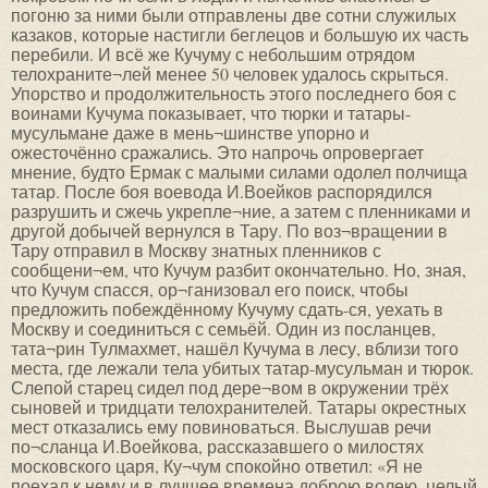
погоню за ними были отправлены две сотни служилых
казаков, которые настигли беглецов и большую их часть
перебили. И всё же Кучуму с небольшим отрядом
телохраните¬лей менее 50 человек удалось скрыться.
Упорство и продолжительность этого последнего боя с
воинами Кучума показывает, что тюрки и татары-
мусульмане даже в мень¬шинстве упорно и
ожесточённо сражались. Это напрочь опровергает
мнение, будто Ермак с малыми силами одолел полчища
татар. После боя воевода И.Воейков распорядился
разрушить и сжечь укрепле¬ние, а затем с пленниками и
другой добычей вернулся в Тару. По воз¬вращении в
Тару отправил в Москву знатных пленников с
сообщени¬ем, что Кучум разбит окончательно. Но, зная,
что Кучум спасся, ор¬ганизовал его поиск, чтобы
предложить побеждённому Кучуму сдать-ся, уехать в
Москву и соединиться с семьёй. Один из посланцев,
тата¬рин Тулмахмет, нашёл Кучума в лесу, вблизи того
места, где лежали тела убитых татар-мусульман и тюрок.
Слепой старец сидел под дере¬вом в окружении трёх
сыновей и тридцати телохранителей. Татары окрестных
мест отказались ему повиноваться. Выслушав речи
по¬сланца И.Воейкова, рассказавшего о милостях
московского царя, Ку¬чум спокойно ответил: «Я не
поехал к нему и в лучшее времена доброю волею, целый