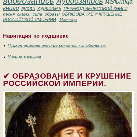
видеозапись
Аудиозапись
мельница
книги
гусли
ЮДЖИЗМЪ
ПЕРЕВОД ВЕЛЕСОВОЙ КНИГИ
песня
сказки
сила
образы
ОБРАЗОВАНИЕ И КРУШЕНИЕ
РОССИЙСКОЙ ИМПЕРИИ
More tags
Навигация по подшивке
Психотерапевтические секреты колыбельных
Учение мазыков
✔ ОБРАЗОВАНИЕ И КРУШЕНИЕ
РОССИЙСКОЙ ИМПЕРИИ.