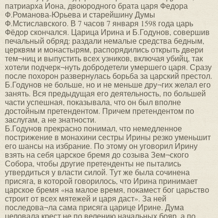
патриарха Иона, двоюродного брата царя Федора
Ф.Романова-Юрьева и старейшину Думы
Ф.Мстиславского. В 7 часов 7 января 1598 года царь
Фёдор скончался. Царица Ирина и Б.Годунов, совершив
печальный обряд: раздали немалые средства бедным,
церквям и монастырям, распорядились открыть двери
тем¬ниц и выпустить всех узников, включая убийц, так
хотели подчерк¬нуть добродетели умершего царя. Сразу
после похорон развернулась борьба за царский престол.
Б.Годунов не больше, но и не меньше дру¬гих желал его
занять. Вся предыдущая его деятельность, по большей
части успешная, показывала, что он был вполне
достойным претендентом. Причем претендентом по
заслугам, а не знатности.
Б.Годунов прекрасно понимал, что немедленное
пострижение в монахини сестры Ирины резко уменьшит
его шансы на избрание. По этому он уговорил Ирину
взять на себя царское бремя до созыва Зем¬ского
Собора, чтобы другие претенденты не пытались
утвердиться у власти силой. Тут же была сочинена
присяга, в которой говорилось, что Ирина принимает
царское бремя «на малое время, покамест бог царьство
строит от всех мятежей и царя даст». За ней
последова¬ла сама присяга царице Ирине. Дума
целовала крест не по велению начальных бояр, а по