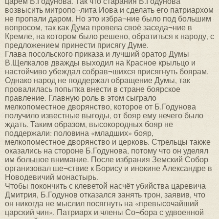
царём Б.Годунова. Так что старания Б.Годунова
возвысить митропо¬лита Иова и сделать его патриархом
не пропали даром. Но это избра¬ние было под большим
вопросом, так как Дума провела своё заседа¬ние в
Кремле, на котором было решено, обратиться к народу, с
предложением принести присягу Думе.
Глава посольского приказа и лучший оратор Думы
В.Щелкалов дважды выходил на Красное крыльцо и
настойчиво убеждал собрав¬шихся присягнуть боярам.
Однако народ не поддержал обращение Думы, так
провалилась попытка внести в стране боярское
правление. Главную роль в этом сыграло
мелкопоместное дворянство, которое от Б.Годунова
получило известные выгоды, от бояр ему нечего было
ждать. Таким образом, высокородных бояр не
поддержали: половина «младших» бояр,
мелкопоместное дворянство и церковь. Стрельцы также
оказались на стороне Б.Годунова, потому что он уделял
им большое внимание. После избрания Земский Собор
организовал ше¬ствие к Борису и инокине Александре в
Новодевичий монастырь.
Чтобы покончить с клеветой насчёт убийства царевича
Дмитрия, Б.Годунов отказался занять трон, заявив, что
он никогда не мыслил посягнуть на «превысочайший
царский чин». Патриарх и члены Со¬бора с удвоенной