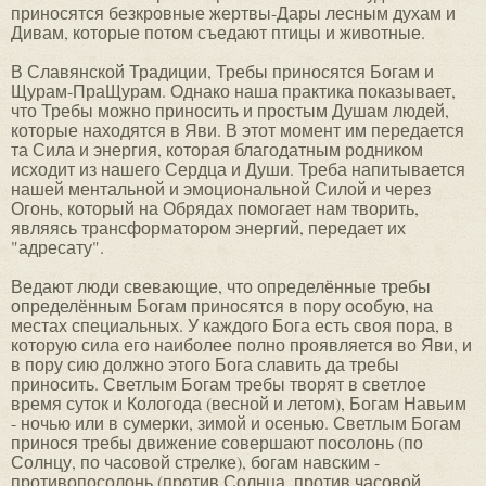
приносятся безкровные жертвы-Дары лесным духам и
Дивам, которые потом съедают птицы и животные.
В Славянской Традиции, Требы приносятся Богам и
Щурам-ПраЩурам. Однако наша практика показывает,
что Требы можно приносить и простым Душам людей,
которые находятся в Яви. В этот момент им передается
та Сила и энергия, которая благодатным родником
исходит из нашего Сердца и Души. Треба напитывается
нашей ментальной и эмоциональной Силой и через
Огонь, который на Обрядах помогает нам творить,
являясь трансформатором энергий, передает их
"адресату".
Ведают люди свевающие, что определённые требы
определённым Богам приносятся в пору особую, на
местах специальных. У каждого Бога есть своя пора, в
которую сила его наиболее полно проявляется во Яви, и
в пору сию должно этого Бога славить да требы
приносить. Светлым Богам требы творят в светлое
время суток и Кологода (весной и летом), Богам Навьим
- ночью или в сумерки, зимой и осенью. Светлым Богам
принося требы движение совершают посолонь (по
Солнцу, по часовой стрелке), богам навским -
противопосолонь (против Солнца, против часовой