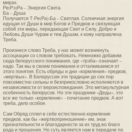
мирах.
Ре(Рэ)Ра – Энергия Света.
Ба – Душа
Получается Т-Ре(Ра)-Ба – Светлая, Солнечная энергия
идущая от Души в мир Богов и Предков и связующая
собой эти миры, передающая Свет и Силу, Добро и
Любовь Души Чурам и тем Душам, к кому направлена
Треба.
Произнеся слово Треба, у нас может возникнуть
ассоциации со словом требовать. Немножко добавим
сюда белорусского понимания, где «трэба» означает –
надо. Так мы в своем понимании и отталкиваемся от
этого понятия. Есть обряды и дни «кормления» предков,
«мертвых». В Белоруссии эти традиции до сих пор
повсеместно сильны и безприкословно исполняются в
независимости от вероисповедания. Это метакультурная
особенность белорусов. Но эти праздники «Деды», это
все же только «кормление» - почитание предков. А вот
треба, дело особое.
Сам Обряд сплел в себе естественно кормление
предков, как бы «жертвоприношение» им, знак
признательности и благодарности за их труд во благо
рода и прошения. Но суть является нам в передаче по