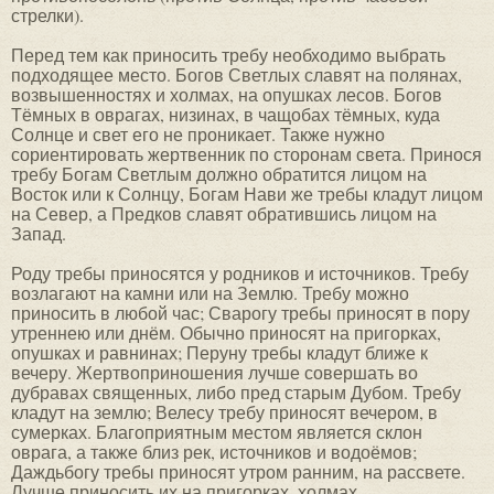
стрелки).
Перед тем как приносить требу необходимо выбрать
подходящее место. Богов Светлых славят на полянах,
возвышенностях и холмах, на опушках лесов. Богов
Тёмных в оврагах, низинах, в чащобах тёмных, куда
Солнце и свет его не проникает. Также нужно
сориентировать жертвенник по сторонам света. Принося
требу Богам Светлым должно обратится лицом на
Восток или к Солнцу, Богам Нави же требы кладут лицом
на Север, а Предков славят обратившись лицом на
Запад.
Роду требы приносятся у родников и источников. Требу
возлагают на камни или на Землю. Требу можно
приносить в любой час; Сварогу требы приносят в пору
утреннею или днём. Обычно приносят на пригорках,
опушках и равнинах; Перуну требы кладут ближе к
вечеру. Жертвоприношения лучше совершать во
дубравах священных, либо пред старым Дубом. Требу
кладут на землю; Велесу требу приносят вечером, в
сумерках. Благоприятным местом является склон
оврага, а также близ рек, источников и водоёмов;
Даждьбогу требы приносят утром ранним, на рассвете.
Лучше приносить их на пригорках, холмах,