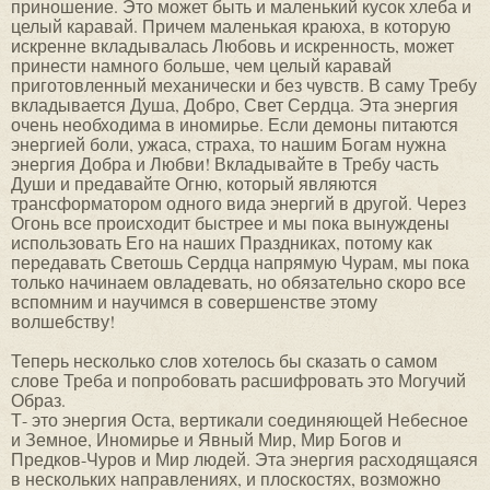
приношение. Это может быть и маленький кусок хлеба и
целый каравай. Причем маленькая краюха, в которую
искренне вкладывалась Любовь и искренность, может
принести намного больше, чем целый каравай
приготовленный механически и без чувств. В саму Требу
вкладывается Душа, Добро, Свет Сердца. Эта энергия
очень необходима в иномирье. Если демоны питаются
энергией боли, ужаса, страха, то нашим Богам нужна
энергия Добра и Любви! Вкладывайте в Требу часть
Души и предавайте Огню, который являются
трансформатором одного вида энергий в другой. Через
Огонь все происходит быстрее и мы пока вынуждены
использовать Его на наших Праздниках, потому как
передавать Светошь Сердца напрямую Чурам, мы пока
только начинаем овладевать, но обязательно скоро все
вспомним и научимся в совершенстве этому
волшебству!
Теперь несколько слов хотелось бы сказать о самом
слове Треба и попробовать расшифровать это Могучий
Образ.
Т- это энергия Оста, вертикали соединяющей Небесное
и Земное, Иномирье и Явный Мир, Мир Богов и
Предков-Чуров и Мир людей. Эта энергия расходящаяся
в нескольких направлениях, и плоскостях, возможно