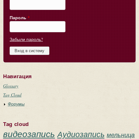
Пароль
*
Забыли пароль?
Навигация
Glossary
Tag Cloud
Форумы
Tag cloud
видеозапись
Аудиозапись
мельница