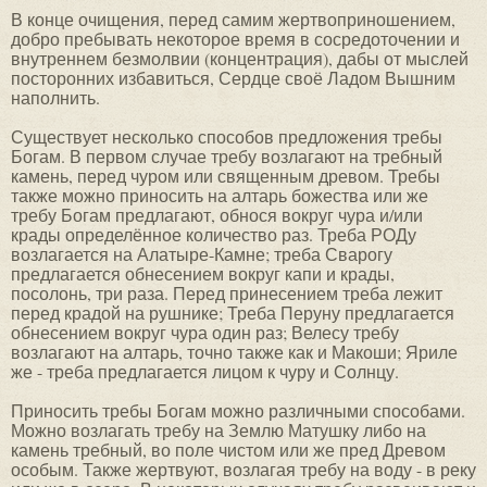
В конце очищения, перед самим жертвоприношением,
добро пребывать некоторое время в сосредоточении и
внутреннем безмолвии (концентрация), дабы от мыслей
посторонних избавиться, Сердце своё Ладом Вышним
наполнить.
Существует несколько способов предложения требы
Богам. В первом случае требу возлагают на требный
камень, перед чуром или священным древом. Требы
также можно приносить на алтарь божества или же
требу Богам предлагают, обнося вокруг чура и/или
крады определённое количество раз. Треба РОДу
возлагается на Алатыре-Камне; треба Сварогу
предлагается обнесением вокруг капи и крады,
посолонь, три раза. Перед принесением треба лежит
перед крадой на рушнике; Треба Перуну предлагается
обнесением вокруг чура один раз; Велесу требу
возлагают на алтарь, точно также как и Макоши; Яриле
же - треба предлагается лицом к чуру и Солнцу.
Приносить требы Богам можно различными способами.
Можно возлагать требу на Землю Матушку либо на
камень требный, во поле чистом или же пред Древом
особым. Также жертвуют, возлагая требу на воду - в реку