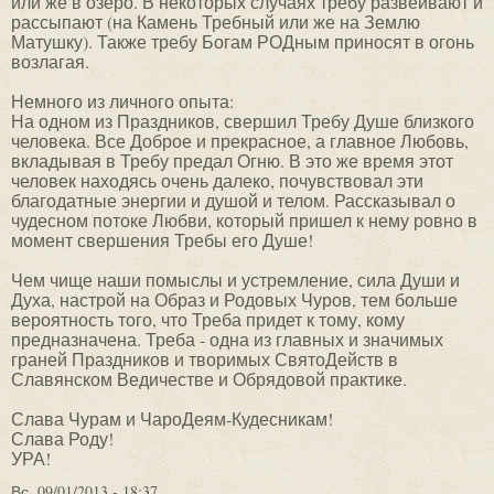
или же в озеро. В некоторых случаях требу развеивают и
рассыпают (на Камень Требный или же на Землю
Матушку). Также требу Богам РОДным приносят в огонь
возлагая.
Немного из личного опыта:
На одном из Праздников, свершил Требу Душе близкого
человека. Все Доброе и прекрасное, а главное Любовь,
вкладывая в Требу предал Огню. В это же время этот
человек находясь очень далеко, почувствовал эти
благодатные энергии и душой и телом. Рассказывал о
чудесном потоке Любви, который пришел к нему ровно в
момент свершения Требы его Душе!
Чем чище наши помыслы и устремление, сила Души и
Духа, настрой на Образ и Родовых Чуров, тем больше
вероятность того, что Треба придет к тому, кому
предназначена. Треба - одна из главных и значимых
граней Праздников и творимых СвятоДейств в
Славянском Ведичестве и Обрядовой практике.
Слава Чурам и ЧароДеям-Кудесникам!
Слава Роду!
УРА!
Вс, 09/01/2013 - 18:37