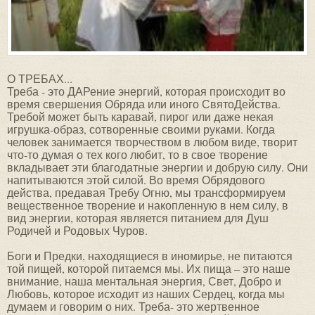
О ТРЕБАХ...
Треба - это ДАРение энергий, которая происходит во
время свершения Обряда или иного СвятоДейства.
Требой может быть каравай, пирог или даже некая
игрушка-образ, сотворенные своими руками. Когда
человек занимается творчеством в любом виде, творит
что-то думая о тех кого любит, то в свое творение
вкладывает эти благодатные энергии и добрую силу. Они
напитываются этой силой. Во время Обрядового
действа, предавая Требу Огню, мы трансформируем
вещественное творение и накопленную в нем силу, в
вид энергии, которая является питанием для Душ
Родичей и Родовых Чуров.
Боги и Предки, находящиеся в иномирье, не питаются
той пищей, которой питаемся мы. Их пища – это наше
внимание, наша ментальная энергия, Свет, Добро и
Любовь, которое исходит из наших Сердец, когда мы
думаем и говорим о них. Треба- это жертвенное