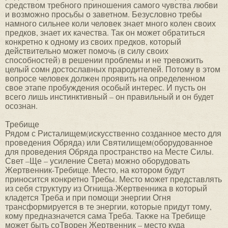
средством требного приношения самого чувства любви
и возможно просьбы о заветном. Безусловно требы
намного сильнее коли человек знает много колен своих
предков, знает их качества. Так он может обратиться
конкретно к одному из своих предков, который
действительно может помочь (в силу своих
способностей) в решении проблемы и не тревожить
целый сомн достославных прародителей. Потому в этом
вопросе человек должен проявить на определенном
свое этапе пробуждения особый интерес. И пусть он
всего лишь инстинктивный – он правильный и он будет
осознан.
Требище
Рядом с Ристалищем(искусственно созданное место для
проведения Обряда) или Святилищем(оборудованное
для проведения Обряда пространство на Месте Силы.
Свет –Ще – усиление Света) можно оборудовать
Жертвенник-Требище. Место, на котором будут
приносится конкретно Требы. Место может представлять
из себя структуру из Огнища-Жертвенника в который
кладется Треба и при помощи энергии Огня
трансформируется в те энергии, которые придут тому,
кому предназначется сама Треба. Также на Требище
может быть соТворен Жертвенник – место куда