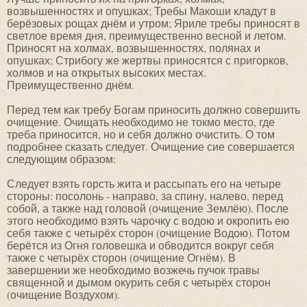
возвышенностях и опушках; Требы Макоши кладут в
берёзовых рощах днём и утром; Яриле требы приносят в
светлое время дня, преимущественно весной и летом.
Приносят на холмах, возвышенностях, полянах и
опушках; Стрибогу же жертвы приносятся с пригорков,
холмов и на открытых высоких местах.
Преимущественно днём.
Перед тем как требу Богам приносить должно совершить
очищение. Очищать необходимо не токмо место, где
треба приносится, но и себя должно очистить. О том
подробнее сказать следует. Очищение сие совершается
следующим образом:
Следует взять горсть жита и рассыпать его на четыре
стороны: посолонь - направо, за спину, налево, перед
собой, а также над головой (очищение Землёю). После
этого необходимо взять чарочку с водою и окропить ею
себя также с четырёх сторон (очищение Водою). Потом
берётся из Огня головешка и обводится вокруг себя
также с четырёх сторон (очищение Огнём). В
завершении же необходимо возжечь пучок травы
священной и дымом окурить себя с четырёх сторон
(очищение Воздухом).