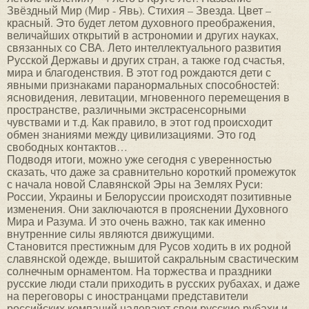
Звёздный Мир (Мир - Явь). Стихия – Звезда. Цвет –
красный. Это будет летом духовного преображения,
величайших открытий в астрономии и других науках,
связанных со СВА. Лето интеллектуального развития
Русской Державы и других стран, а также год счастья,
мира и благоденствия. В этот год рождаются дети с
явными признаками паранормальных способностей:
ясновидения, левитации, мгновенного перемещения в
пространстве, различными экстрасенсорными
чувствами и т.д. Как правило, в этот год происходит
обмен знаниями между цивилизациями. Это год
свободных контактов…
Подводя итоги, можно уже сегодня с уверенностью
сказать, что даже за сравнительно короткий промежуток
с начала новой Славянской Эры на Землях Руси:
России, Украины и Белоруссии происходят позитивные
изменения. Они заключаются в прояснении Духовного
Мира и Разума. И это очень важно, так как именно
внутренние силы являются движущими.
Становится престижным для Русов ходить в их родной
славянской одежде, вышитой сакральным свастическим
солнечным орнаментом. На торжества и праздники
русские люди стали приходить в русских рубахах, и даже
на переговоры с иностранцами представители
российских компаний надевают свои русские рубахи и