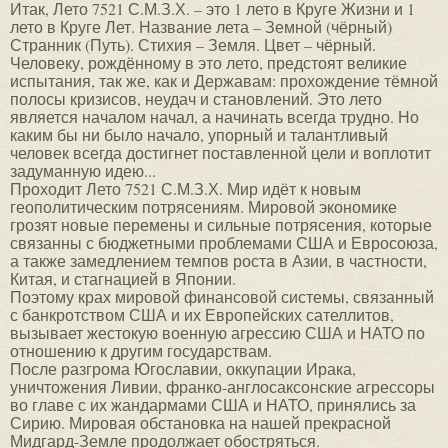
Итак, Лето 7521 С.М.З.Х. – это 1 лето в Круге Жизни и 1
лето в Круге Лет. Название лета – Земной (чёрный)
Странник (Путь). Стихия – Земля. Цвет – чёрный.
Человеку, рождённому в это лето, предстоят великие
испытания, так же, как и Державам: прохождение тёмной
полосы кризисов, неудач и становлений. Это лето
является началом начал, а начинать всегда трудно. Но
каким бы ни было начало, упорный и талантливый
человек всегда достигнет поставленной цели и воплотит
задуманную идею...
Проходит Лето 7521 С.М.З.Х. Мир идёт к новым
геополитическим потрясениям. Мировой экономике
грозят новые перемены и сильные потрясения, которые
связанны с бюджетными проблемами США и Евросоюза,
а также замедлением темпов роста в Азии, в частности,
Китая, и стагнацией в Японии.
Поэтому крах мировой финансовой системы, связанный
с банкротством США и их Европейских сателлитов,
вызывает жестокую военную агрессию США и НАТО по
отношению к другим государствам.
После разгрома Югославии, оккупации Ирака,
уничтожения Ливии, франко-англосаксонские агрессоры
во главе с их жандармами США и НАТО, принялись за
Сирию. Мировая обстановка на нашей прекрасной
Мидгард-Земле продолжает обостряться.