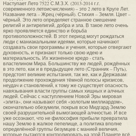
Наступает Лето 7522 С.М.З.Х. (2013-2014 г.г.
современного летоисчисления) – это 2 лето в Круге Лет.
Название лета – Жрец (чёрный). Стихия – Земля. Цвет –
чёрный. Это лето определяет странное смешение
религий и антирелигий, добра и зла. В такое лето очень
ярко проявляется единство и борьба
противоположностей. В этот период могут рождаться
люди с маниакальными идеями, которые начинают
создавать свои программы и учения, которые отвергают
духовность, и признают только свою идею и
материальность. Их жизненное кредо - стать
властелином Мира. Большинству же людей, рождённых
в это лето, как и в предыдущее лето (Странник – Путь),
предстоят великие испытания, так же, как и Державам:
продолжение прохождения тёмной полосы кризисов,
неудач и становлений, к тому же существует опасность
навязывания власти группы самых хищных и алчных
людей. Сейчас с наступлением Новой Эры мировая
«элита», они называют себя «золотым миллиардом»,
окончательно обезумели, покрыв всю Мидгард-Землю
своей разрушительной вымогающей алчностью. И все
уже осознают, что не философия прибыли превратила
нашу Землю в жалкое пепелище, а политика вполне
определённой группы безумцев с манией величия,
которые пытаются контролировать на этой Планете всё,