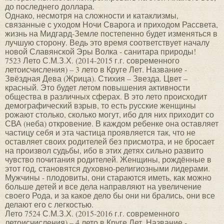
до последнего доллара.
Однако, несмотря на сложности и катаклизмы,
связанные с уходом Ночи Сварога и приходом Рассвета,
жизнь на Мидгард-Земле постепенно будет изменяться в
лучшую сторону. Ведь это время соответствует началу
новой Славянской Эры Волка - санитара природы!
7523 Лето С.М.З.Х. (2014-2015 г.г. современного
летоисчисления) – 3 лето в Круге Лет. Название -
Звёздная Дева (Жрица). Стихия – Звезда. Цвет –
красный. Это будет летом повышения активности
общества в различных сферах. В это лето происходит
демографический взрыв, то есть русские женщины
рожают столько, сколько могут, ибо для них приходит со
СВА (неба) откровение. В каждом ребенке она оставляет
частицу себя и эта частица проявляется так, что не
оставляет своих родителей без присмотра, и не бросает
на произвол судьбы, ибо в этих детях сильно развито
чувство почитания родителей. Женщины, рождённые в
этот год, становятся духовно-религиозными лидерами.
Мужчины - плодовиты, они стараются иметь, как можно
больше детей и все дела направляют на увеличение
своего Рода, и за какое дело бы они ни брались, они все
делают его с легкостью.
Лето 7524 С.М.З.Х. (2015-2016 г.г. современного
летоисчисления) – 4 лето в Круге Лет. Название -