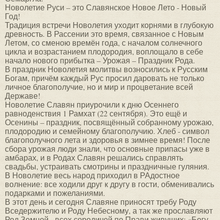
Новолетие Руси – это Славянское Новое Лето - Новый
Год!
Традиция встречи Новолетия уходит корнями в глубокую
древность. В Рассении это время, связанное с Новым
Летом, со сменою времён года, с началом солнечного
цикла и возрастанием плодородия, воплощало в себе
начало нового прибытка – Урожая – Праздник Рода.
В праздник Новолетия молитвы возносились к Русским
Богам, причём каждый Рус просил даровать не только
личное благополучие, но и мир и процветание всей
Державе!
Новолетие Славян приурочили к дню Осеннего
равноденствия 1 Рамхат (22 сентября). Это ещё и
Осенины – праздник, посвящённый собранному урожаю,
плодородию и семейному благополучию. Хлеб - символ
благополучного лета и здоровья в зимнее время! После
сбора урожая люди знали, что основные припасы уже в
амбарах, и в Родах Славян решались справлять
свадьбы, устраивать смотрины и праздничные гуляния.
В Новолетие весь народ приходил в РАдостное
волнение: все ходили друг к другу в гости, обменивались
подарками и пожеланиями.
В этот день и сегодня Славяне приносят требу Роду
Вседержителю и Роду Небесному, а так же прославляют
Род Земной - всех сородичей по Прави живущих: «Богу