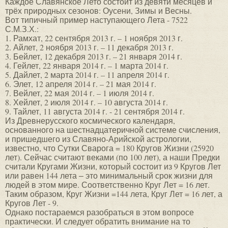
Каждое Славянское Лето состоит из девяти месяцев и
трёх природных сезонов: Оусени, Зимы и Весны.
Вот типичный пример наступающего Лета - 7522
С.М.З.Х.:
1. Рамхат, 22 сентября 2013 г. – 1 ноября 2013 г.
2. Айлет, 2 ноября 2013 г. – 11 декабря 2013 г.
3. Бейлет, 12 декабря 2013 г. – 21 января 2014 г.
4. Гейлет, 22 января 2014 г. – 1 марта 2014 г.
5. Дайлет, 2 марта 2014 г. – 11 апреля 2014 г.
6. Элет, 12 апреля 2014 г. – 21 мая 2014 г.
7. Вейлет, 22 мая 2014 г. – 1 июля 2014 г.
8. Хейлет, 2 июля 2014 г. – 10 августа 2014 г.
9. Тайлет, 11 августа 2014 г. - 21 сентября 2014 г.
Из Древнерусского космического календаря,
основанного на шестнадцатеричной системе счисления,
и пришедшего из Славяно-Арийской астрологии,
известно, что Сутки Сварога = 180 Кругов Жизни (25920
лет). Сейчас считают веками (по 100 лет), а наши Предки
считали Кругами Жизни, который состоит из 9 Кругов Лет
или равен 144 лета ‒ это минимальный срок жизни для
людей в этом мире. Соответственно Круг Лет = 16 лет.
Таким образом, Круг Жизни =144 лета, Круг Лет = 16 лет, а
Кругов Лет - 9.
Однако постараемся разобраться в этом вопросе
практически. И следует обратить внимание на то