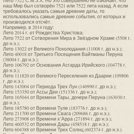
Лето 7522 С.М.З.Х. Но это совершенно не означает, что
наш Мир был сотворён 7521 или 7522 лета назад. А если
требовалось указать самые древние даты, то
использовались самые древние события, от которых и
производился отсчёт.
Например, в 2014 году:
Лето 2014 г. от Рождества Христова;
Лето 7522 от Сотворения Мира в Звёздном Храме (5508 г.
до н.э.);
Лето 13022 от Великого Похолодания (11008 г. до н.э.);
Лето 40018 от Третьего Посещения Вайтманы Перуна
(38004 г. до н.э.);
Лето 106792 от Основания Асгарда Ирийского (104778 г.
до н.э.);
Лето 111820 от Великого Переселения из Даарии (109806
г. до н.э.);
Лето 143004 от Периода Трех Лун (140990 г. до н.э.);
Лето 153350 от Ассы Деи (151336 г. до н.э.);
Лето 165044 от Времени Тары, дочери Перуна (163030 г.
до н.э.);
Лето 185780 от Времени Туле (183776 г. до н.э.);
Лето 211700 от Времени Свага (209686 г. до н.э.);
Лето 273908 от Времени х’Арра (271894 г. до н.э.);
Лето 460532 от Времени Дары (458518 г. до н.э.);
Лето 604388 от Времени Трех Солнц (602374 г. до н.э.).