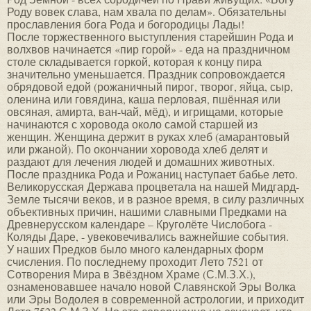
Роду вовек слава, нам хвала по делам». Обязательны
прославления бога Рода и богородицы Лады!
После торжественного выступления старейшин Рода и
волхвов начинается «пир горой» - еда на праздничном
столе складывается горкой, которая к концу пира
значительно уменьшается. Праздник сопровождается
обрядовой едой (рожаничный пирог, творог, яйца, сыр,
оленина или говядина, каша перловая, пшённая или
овсяная, амирта, ван-чай, мёд), и игрищами, которые
начинаются с хоровода около самой старшей из
женщин. Женщина держит в руках хлеб (амарантовый
или ржаной). По окончании хоровода хлеб делят и
раздают для лечения людей и домашних животных.
После праздника Рода и Рожаниц наступает бабье лето.
Великорусская Держава процветала на нашей Мидгард-
Земле тысячи веков, и в разное время, в силу различных
объективных причин, нашими славными Предками на
Древнерусском календаре – Круголёте Числобога -
Коляды Даре, - увековечивались важнейшие события.
У наших Предков было много календарных форм
счисления. По последнему проходит Лето 7521 от
Сотворения Мира в Звёздном Храме (С.М.З.Х.),
ознаменовавшее начало новой Славянской Эры Волка
или Эры Водолея в современной астрологии, и приходит