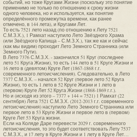
событий, но тоже Кругами Жизни (поскольку это понятие
применимо не только по отношению к сроку жизни
одного человека, но и используется, как понятие
определённого промежутка времени, как ранее
отмечено, в 144 лета), и Кругами Лет.
То есть 7521 лето назад (по отношению к Лету 7521
С.М.З.Х.), 1 Рамхат наступило Лето Звёздного Храма
(или Звёздного Капища – С.М.З.Х.), так же как и сейчас
(как мы видим) проходит Лето Земного Странника (или
Земного Пути).
В Лето 7376 С.М.З.Х. - закончился 51 Круг (последнее
лето 51 Круга Жизни), то есть 144 лето в 51 Круге Жизни и
16 лето в (девятом) Круге Лет (1867-1868 г.г.
современного летоисчисления). Следовательно, в Лето
7377 С.М.З.Х. – начался 52 Круг (первое лето 52 Круга
Жизни), то есть 1 лето в 52 Круге Жизни и 1 лето в
(первом) Круге Лет 52 Круга Жизни (1868-1869 г.г.).
Но и (исходя из этого – 7377 + 144 = 7521) 1 Рамхат (22
сентября) Лета 7521 С.М.З.Х. (2012-2013 г.г. современного
летоисчисления) наступило Лето Земного Странника или
первое лето в 53 Круге Жизни и первое лето в (первом)
Круге Лет 53 Круга жизни.
Если на Коляде Даре перевести 2029 г. современного
летоисчисления, то это будет соответствовать Лету 7537
С.М.З.Х., и 17 лету в Круге Жизни и 1 лету в Круге Лет…