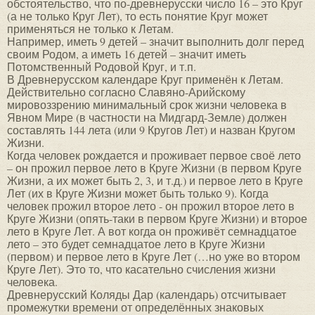
обстоятельство, что по-древнерусски число 16 – это Круг
(а не только Круг Лет), то есть понятие Круг может
применяться не только к Летам.
Например, иметь 9 детей – значит выполнить долг перед
своим Родом, а иметь 16 детей – значит иметь
Потомственный Родовой Круг, и т.п.
В Древнерусском календаре Круг применён к Летам.
Действительно согласно Славяно-Арийскому
мировоззрению минимальный срок жизни человека в
Явном Мире (в частности на Мидгард-Земле) должен
составлять 144 лета (или 9 Кругов Лет) и назван Кругом
Жизни.
Когда человек рождается и проживает первое своё лето
– он прожил первое лето в Круге Жизни (в первом Круге
Жизни, а их может быть 2, 3, и т.д.) и первое лето в Круге
Лет (их в Круге Жизни может быть только 9). Когда
человек прожил второе лето - он прожил второе лето в
Круге Жизни (опять-таки в первом Круге Жизни) и второе
лето в Круге Лет. А вот когда он проживёт семнадцатое
лето – это будет семнадцатое лето в Круге Жизни
(первом) и первое лето в Круге Лет (…но уже во втором
Круге Лет). Это то, что касательно счисления жизни
человека.
Древнерусский Коляды Дар (календарь) отсчитывает
промежутки времени от определённых знаковых