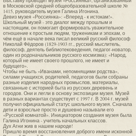
Выставку проводит музей «Россиянка», организованный
в Московской средней общеобразовательной школе №
1415, руководитель музея Галина Игонина.
Девиз музея «Россиянка»: «Вперед - к истокам!».
Школьный музей - это диалог между прошлым и
настоящим, он помогает формировать уважительное
отношение к простым людям, труженикам и эпохам, о
чём ещё в начале века писал великий русский философ
Николай Фёдоров (1829-1903 гг., русский мыслитель,
философ, деятель библиотековедения, педагог-новатор,
один из родоначальников русского космизма): «Народ,
который не имеет своего прошлого, не имеет и
будущего».
Чтобы не быть «Иванами, непомнящими родства»,
силами учащихся, родителей, педагогов были собраны
разные изделия народных промыслов, материалы,
связанные с историей быта из русских деревень и
городов. Они и легли в основу экспозиции музея. Музей
в разных вариантах существует с 1997 г. В 2004 г. музей
получил официальный статус школьного музея. Сначала
дети и взрослые просто и душевно называли его
«Русской комнатой». Инициатором создания музея была
Галина Игонина - учитель начальных классов.
Дух Агни жив в нашем народе!
Пришло время восстановления доброго имени исконной