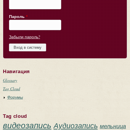
Пароль
*
Забыли пароль?
Навигация
Glossary
Tag Cloud
Форумы
Tag cloud
видеозапись
Аудиозапись
мельница