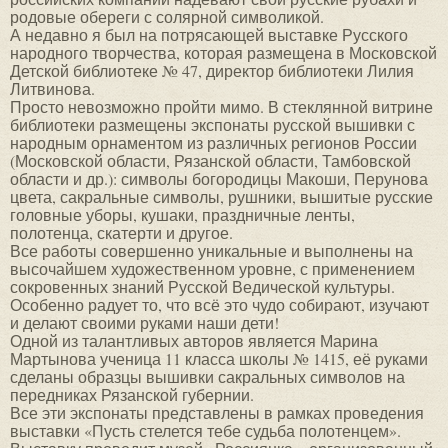
родовые обереги с солярной символикой.
А недавно я был на потрясающей выставке Русского
народного творчества, которая размещена в Московской
Детской библиотеке № 47, директор библиотеки Лилия
Литвинова.
Просто невозможно пройти мимо. В стеклянной витрине
библиотеки размещены экспонаты русской вышивки с
народным орнаментом из различных регионов России
(Московской области, Рязанской области, Тамбовской
области и др.): символы богородицы Макоши, Перунова
цвета, сакральные символы, рушники, вышитые русские
головные уборы, кушаки, праздничные ленты,
полотенца, скатерти и другое.
Все работы совершенно уникальные и выполнены на
высочайшем художественном уровне, с применением
сокровенных знаний Русской Ведической культуры.
Особенно радует то, что всё это чудо собирают, изучают
и делают своими руками наши дети!
Одной из талантливых авторов является Марина
Мартынова ученица 11 класса школы № 1415, её руками
сделаны образцы вышивки сакральных символов на
передниках Рязанской губернии.
Все эти экспонаты представлены в рамках проведения
выставки «Пусть стелется тебе судьба полотенцем».