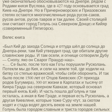
уже окончательно обосновываются на Днепре, рядом с
Родами князя Вуслова, где в 427 году основывается град
Киев-на-Днепре. Но в Причерноморских и Приазовских
степях остаются многочисленные рода русов-саков,
русов-антов, русов-тавров и так далее. Своей столицей
они считают город Голунь (на Северном Донце) и Кийяр
(совеременный Пятигорск).
Велес книга
«Был Кий до захода Солнца и оттуда шёл до солнца до
Днепра-реки, там Кий утвердил град, где обитали другие
славянские роды. И там осели, и огнище сотворили Дубу
— Снопу, яко он Сварог Пращур наш».
«…. Се было, после того как Готы порушили Русколань.
Потекли мы до Кия, и сели на земле той, где ходили на
битву со степью вражеской, чтобы себя оборонить. И так
было после 1500 лет от Отцов Киевских (От прихода
родов Бугумира), 300 от жизни в Карпатах и тысячу от
Кияра Града (на северном Кавказе, который основал
первый князь Kий). И часть пошла доГолунь и там
осталась, а иная в Кие Граде, и первая есть Русколань, а
другая Киевляне, которые тоже Суру чтут, за скотом
ходят и стада водят десять веков на земле нашей.
Голунь была городом славным и триста городов сильных