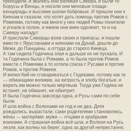
приходили, и звались они Великая Сивера, и были то
Борусы и Венцы, и носили они меховые плащи-
венцирады и высокие шапки бобровые. И пришли они к
Киянам и сказали, что хотят дать помощь против Ромов с
Ромеями, потому как много у них людей Ромы похитили
и угнали в полон, и ежели они киян одолеют, то и на
Сиверу нападут.
И прислали Сиверцы воев своих и припасы, и пошли
вместе с Ярусланами и киянами на Дунай, дошли до
Межи, до Панщины, а оттуда до старого Киевца.
А там сидела Годячина злая и дальше их не пускала. И
та Годячина была с Ромами, а то была против Ромов
вместе с Ромеями а то хотела союза с Русами и против
Ромов, и против Ромеев.
И велел Кий не сговариваться с Годяками, потому как те
— обманщики великие, на хитрость и злобу богатые, и
верить им можно только мёртвым. Тогда уже Годяка не
встанет, не обманет, не обхитрит.
И была Годячина завсегда одна, и Русы сами по себе
были.
И шла война с Волохами не год и не два. Дети
рождались, вырастали, сами родителями становились,
жёны — матерями, мужи — отцами и храбрыми
воинами. А страшная война всё шла, и Волохи на Русь
лезли, как волны на берег, одна за другой непрестанно,