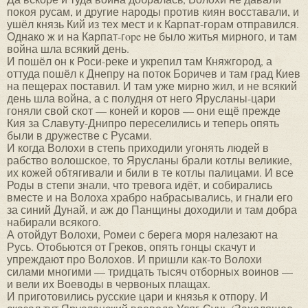
покоя русам, и другие народы против киян восставали, и
ушёл князь Кий из тех мест и к Карпат-горам отправился.
Однако ж и на Карпат-гope не было житья мирного, и там
война шла всякий день.
И пошёл он к Роси-реке и укрепил там Княжгород, а
оттуда пошёл к Днепру на поток Боричев и там град Киев
на пещерах поставил. И там уже мирно жил, и не всякий
день шла война, а с полудня от него Ярусланы-цари
гоняли свой скот — коней и коров — они ещё прежде
Кия за Славуту-Днипро переселились и теперь опять
были в дружестве с Русами.
И когда Волохи в степь приходили угонять людей в
рабство волошское, то Ярусланы брали котлы великие,
их кожей обтягивали и били в те котлы палицами. И все
Роды в степи знали, что тревога идёт, и собирались
вместе и на Волоха храбро набрасывались, и гнали его
за синий Дунай, и аж до Панщины доходили и там добра
набирали всякого.
А отойдут Волохи, Ромеи с берега моря налезают на
Русь. Отобьются от Греков, опять гонцы скачут и
упреждают про Волохов. И пришли как-то Волохи
силами многими — тридцать тысяч отборных воинов —
и вели их Воеводы в червоных плащах.
И приготовились русские цари и князья к отпору. И