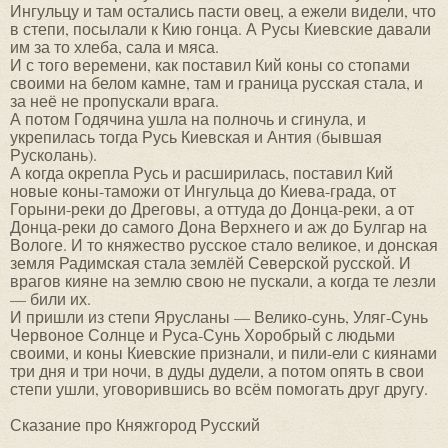
Ингульцу и там остались пасти овец, а ежели видели, что
в степи, посылали к Кию гонца. А Русы Киевские давали
им за то хлеба, сала и мяса.
И с того веремени, как поставил Кий коны со стопами
своими на белом камне, там и граница русская стала, и
за неё не пропускали врага.
А потом Годячина ушла на полночь и сгинула, и
укрепилась тогда Русь Киевская и Антия (бывшая
Русколань).
А когда окрепла Русь и расширилась, поставил Кий
новые коны-таможи от Ингульца до Киева-града, от
Горыни-реки до Дреговы, а оттуда до Донца-реки, а от
Донца-реки до самого Дона Верхнего и аж до Булгар на
Вологе. И то княжество русское стало великое, и донская
земля Радимская стала землёй Северской русской. И
врагов кияне на землю свою не пускали, а когда те лезли
— били их.
И пришли из степи Ярусланы — Велико-сунь, Уляг-Сунь
Червоное Солнце и Руса-Сунь Хоробрый с людьми
своими, и коны Киевские признали, и пили-ели с киянами
три дня и три ночи, в дуды дудели, а потом опять в свои
степи ушли, уговорившись во всём помогать друг другу.
Сказание про Княжгород Русский