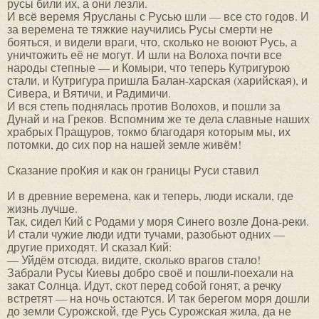
русы били их, а они лезли.
И всё веремя Ярусланы с Русью шли — все сто годов. И
за веремена те тяжкие научились Русы смерти не
бояться, и видели враги, что, сколько не воюют Русь, а
уничтожить её не могут. И шли на Волоха почти все
народы степные — и Комыри, что теперь Кутригурою
стали, и Кутригура пришла Балан-харская (харийская), и
Сивера, и Вятичи, и Радимичи.
И вся степь поднялась против Волохов, и пошли за
Дунай и на Греков. Вспомним же те дела славные наших
храбрых Пращуров, токмо благодаря которым мы, их
потомки, до сих пор на нашей земле живём!
Сказание проКия и как он границы Руси ставил
И в древние веремена, как и теперь, люди искали, где
жизнь лучше.
Так, сидел Кий с Родами у моря Синего возле Дона-реки.
И стали чужие люди идти тучами, разобьют одних —
другие приходят. И сказал Кий:
— Уйдём отсюда, видите, сколько врагов стало!
Забрали Русы Киевы добро своё и пошли-поехали на
закат Солнца. Идут, скот перед собой гонят, а речку
встретят — на ночь остаются. И так берегом моря дошли
до земли Сурожской, где Русь Сурожская жила, да не