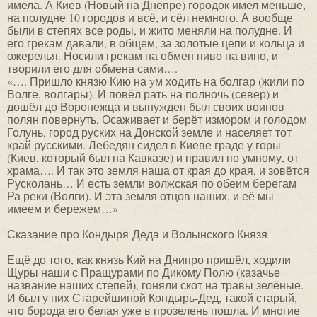
имела. А Киев (Новый на Днепре) городок имел меньше,
на полудне 10 городов и всё, и сёл немного. А вообще
были в степях все роды, и жито меняли на полудне. И
его грекам давали, в общем, за золотые цепи и кольца и
ожерелья. Носили грекам на обмен пиво на вино, и
творили его для обмена сами….
«…. Пришло князю Кию на yм ходить на болгар (жили по
Волге, волгары). И повёл рать на полночь (север) и
дошёл до Воронежца и вынужден был своих воинов
полян повернуть, Осаживает и берёт измором и голодом
Голунь, город руских на Донской земле и населяет тот
край русскими. Лебедян сидел в Киеве граде у горы
(Киев, который был на Кавказе) и правил по умному, от
храма…. И так это земля наша от края до края, и зовётся
Русколань… И есть земли волжская по обеим берегам
Ра реки (Волги). И эта земля отцов наших, и её мы
имеем и бережем…»
Сказание про Кондыря-Деда и Волынского Князя
Ещё до того, как князь Кий на Днипро пришёл, ходили
Щуры наши с Пращурами по Дикому Полю (казачье
название наших степей), гоняли скот на травы зелёные.
И был у них Старейшиной Кондырь-Дед, такой старый,
что борода его белая уже в прозелень пошла. И многие