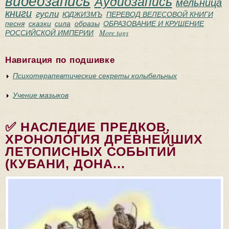
видеозапись
Аудиозапись
мельница
книги
гусли
ЮДЖИЗМЪ
ПЕРЕВОД ВЕЛЕСОВОЙ КНИГИ
песня
сказки
сила
образы
ОБРАЗОВАНИЕ И КРУШЕНИЕ
РОССИЙСКОЙ ИМПЕРИИ
More tags
Навигация по подшивке
Психотерапевтические секреты колыбельных
Учение мазыков
✅ НАСЛЕДИЕ ПРЕДКОВ.
ХРОНОЛОГИЯ ДРЕВНЕЙШИХ
ЛЕТОПИСНЫХ СОБЫТИЙ
(КУБАНИ, ДОНА...