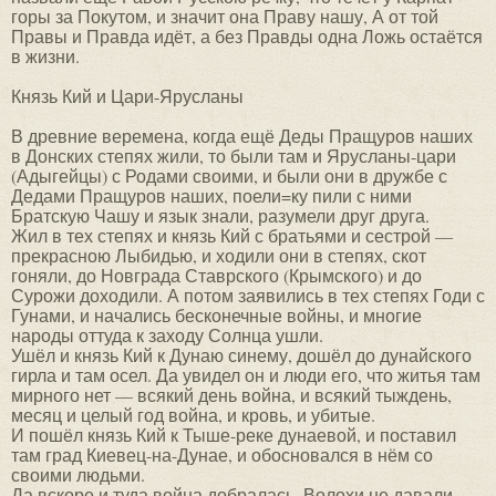
горы за Покутом, и значит она Праву нашу, А от той
Правы и Правда идёт, а без Правды одна Ложь остаётся
в жизни.
Князь Кий и Цари-Ярусланы
В древние веремена, когда ещё Деды Пращуров наших
в Донских степях жили, то были там и Ярусланы-цари
(Адыгейцы) с Родами своими, и были они в дружбе с
Дедами Пращуров наших, поели=ку пили с ними
Братскую Чашу и язык знали, разумели друг друга.
Жил в тех степях и князь Кий с братьями и сестрой —
прекрасною Лыбидью, и ходили они в степях, скот
гоняли, до Новграда Ставрского (Крымского) и до
Сурожи доходили. А потом заявились в тех степях Годи с
Гунами, и начались бесконечные войны, и многие
народы оттуда к заходу Солнца ушли.
Ушёл и князь Кий к Дунаю синему, дошёл до дунайского
гирла и там осел. Да увидел он и люди его, что житья там
мирного нет — всякий день война, и всякий тыждень,
месяц и целый год война, и кровь, и убитые.
И пошёл князь Кий к Тыше-реке дунаевой, и поставил
там град Киевец-на-Дунае, и обосновался в нём со
своими людьми.
Да вскоре и туда война добралась, Волохи не давали