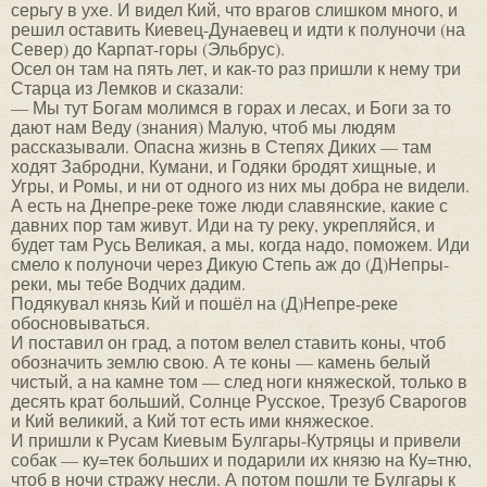
серьгу в ухе. И видел Кий, что врагов слишком много, и
решил оставить Киевец-Дунаевец и идти к полуночи (на
Север) до Карпат-горы (Эльбрус).
Осел он там на пять лет, и как-то раз пришли к нему три
Старца из Лемков и сказали:
— Мы тут Богам молимся в горах и лесах, и Боги за то
дают нам Веду (знания) Малую, чтоб мы людям
рассказывали. Опасна жизнь в Степях Диких — там
ходят Забродни, Кумани, и Годяки бродят хищные, и
Угры, и Ромы, и ни от одного из них мы добра не видели.
А есть на Днепре-реке тоже люди славянские, какие с
давних пор там живут. Иди на ту реку, укрепляйся, и
будет там Русь Великая, а мы, когда надо, поможем. Иди
смело к полуночи через Дикую Степь аж до (Д)Непры-
реки, мы тебе Водчих дадим.
Подякувал князь Кий и пошёл на (Д)Непре-реке
обосновываться.
И поставил он град, а потом велел ставить коны, чтоб
обозначить землю свою. А те коны — камень белый
чистый, а на камне том — след ноги княжеской, только в
десять крат больший, Солнце Русское, Трезуб Сварогов
и Кий великий, а Кий тот есть ими княжеское.
И пришли к Русам Киевым Булгары-Кутряцы и привели
собак — ку=тек больших и подарили их князю на Ку=тню,
чтоб в ночи стражу несли. А потом пошли те Булгары к