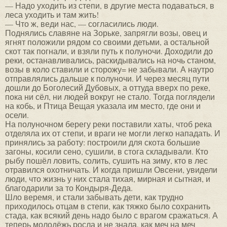
— Надо уходить из степи, в другие места подаваться, в
леса уходить и там жить!
— Что ж, веди нас, — согласились люди.
Поднялись славяне на Зорьке, запрягли возы, овец и
ягнят положили рядом со своими детьми, а остальной
скот так погнали, и взяли путь к полуночи. Доходили до
реки, останавливались, раскидывались на ночь станом,
возы в коло ставили и сторожу= не забывали. А наутро
отправлялись дальше к полуночи. И через месяц пути
дошли до Боголесий Дубовых, а оттуда вверх по реке,
пока ни сёл, ни людей вокруг не стало. Тогда поглядели
на кобь, и Птица Вещая указала им место, где они и
осели.
На полуночном берегу реки поставили хаты, чтоб река
отделяла их от степи, и враги не могли легко нападать. И
принялись за работу: построили для скота большие
загоны, косили сено, сушили, в стога складывали. Кто
рыбу пошёл ловить, солить, сушить на зиму, кто в лес
отравился охотничать. И когда пришли Овсени, увидели
люди, что жизнь у них стала тихая, мирная и сытная, и
благодарили за то Кондыря-Деда.
Шло веремя, и стали забывать дети, как трудно
приходилось отцам в степи, как тяжко было сохранить
стада, как всякий день надо было с врагом сражаться. А
теперь молодёжь росла и не знала, как меч на меч