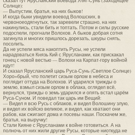
сказал тут Ярусланский воевода Уляг-Сунь (Заходящее
Солнце):
— Выпустим, братья, на них быков!
И когда быки увидели воевод Волошских, в
червоноеодягнутых, так заревели страшно, на них
накинулись, стали бить и топтать. Потом и силы русские
подоспели, прогнали Волохов. А быков добрая сотня
загинула и многих пришлось дорезать, шкуры снять,
посолить.
Да не успели мяса накоптить Русы, не успели
нарадоваться Князь Кий с Ярусланами, как прискакал
гонец с новой вестью — Волохи на Карпат-гору войной
идут!
И сказал Ярусланский царь Руса-Сунь (Светлое Солнце)
Хоро=брый, что полетит сизым орлом в небеса и
поглядит оттуда на Волохов. И ударился трижды о
землю, взмыл сизым орлом в облака, оглядел всё,
вернулся, трижды о земь ударился и опять встал царём
Руса-Суном. И поведал так царь им Вещий:
— Видел я всю Русь с облаков, и видел Волошину злую,
и видел их войско великое, и видел, как хватают они
рабов, как сжигают дома и посевы наши. Поскачем же,
братья, на выручку!
Стали Кияне с Ярусланами к войне готовиться. А на
полночь от них жили другие Русы, которые ниоткуда не