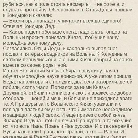
рубиться, как в поле стоять насмерть, — не хотела, и
слушать про войну. Обеспокоились Отцы-Деды, пришли
к Кондырю и сказали:
— Ежели враг нападёт, уничтожит всех до единого!
Отвечал Кондырь-Дед:
— Как выпадет побольше снега, надо слать гонцов на
Волынь и просить прислать Князя, чтоб учил нашу
молодёжь военному делу.
Согласились Отцы-Деды, и как только выпал снег,
послали пятерых всадников на Волынь. К Колядиным
святкам вернулись они, а с ними Князь добрый на санях
вместе со своею роды=ной.
И стал Волынский Князь собирать дружину, начал
обучать молодёжь науке воинской. А уже летом пришла
Беда, напали враги с полудня, два села разорили, детей
побили, скот угнали. Погнался за ними Князь с
Дружиной, отбили пленников и скот, и вражеское добро
отобрали — коней и мечи, и больше не приходили враги
те. А Пращуры за то Волынского Князя уважали и с
полюдья платили ему часть, чтоб имел всё необходимое
и защищал людей своих. И ещё привёз с собой князь
Знахаря-Ведуна, чтоб он лечил Пращуров, а также учил
их, что есть Навь, Правь и Явь русская. И с тех веремён
Русы называли Правь, кто Правой, а кто — Равой. И
назвали ещё Равой Русскою речку, что течёт у Карпат-