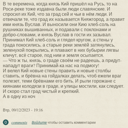
В те веремена, когда князь Кий пришёл на Русь, то на
Роси-реке тоже издавна были люди славянские. И
спросил их Кий, что за град сей и чьи в нём люди. И
отвечали те, что град их называется Княжгород, а правит
ими князь Вуслав. И выносили они Кию хлеб-соль на
рушниках вышиванных, и подавали с поклонами и
добро-словами, и князь Вуслав в гости их зазывал.
Принимал Кий хлеб-соль и глядел кругом, а стены у
града покосились, а старые реки землёй затянулись,
зеленухой покрылись, и плавают в них бубырии лягвы
кличут, всё старое, под ним и земля осыпается.
— Что ж ты, князь, о граде своём не радеешь, а придут-
нападут враги? Принимай-ка нас на подмогу!
И велел Кий новые стены править и новые столбы
ставить, и брёвна на гойдалках делать, чтоб ежели враг
полезет, теми брёвнами его бить. И рыли горожане с
киянами колодязи в граде, и улицы мостили, как следует.
И скоро стал град чистый и крепкий.
А в одну из ноч
Втр, 09/12/2023 - 19:16
comments
0
Войдите
чтобы оставить комментарии