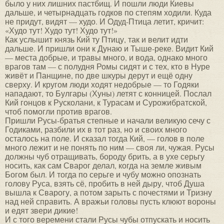
было у них лишних пастбищ. И пошли люди Киевы
дальше, и четырнадцать годков по степям ходили. Куда
не придут, видят — худо. И Одуд-Птица летит, кричит:
«Худо тут! Худо тут! Худо тут!»
Как услышит князь Кий ту Птицу, так и велит идти
дальше. И пришли они к Дунаю и Тыше-реке. Видит Кий
— места добрые, и травы много, и вода, однако много
врагов там — с полудня Ромы сидят и с тех, кто в Нуре
живёт и Панщине, по две шкуры дерут и ещё одну
сверху. И кругом люди ходят недобрые — то Годяки
нападают, то Булгары (Хуны) летят с конницей. Послал
Кий гонцов к Русколани, к Турасам и Сурожибратской,
чтоб помогли против врагов.
Пришли Русы-братья степные и начали великую сечу с
Годиками, разбили их в тот раз, но и своих много
осталось на поле. И сказал тогда Кий, — голов в поле
много лежит и не понять по ним — своя ли, чужая. Русы
должны чуб отращивать, бороду брить, а в ухе серьгу
носить, как сам Сварог делал, когда на земле живым
Богом был. И тогда по серьге и чубу можно опознать
голову Руса, взять сё, пробить в ней дыру, чтоб Душа
вышла к Сварогу, а потом зарыть с почестями и Тризну
над ней справить. А вражьи головы пусть клюют вороны
и едят звери дикие!
И с того веремени стали Русы чубы отпускать и носить