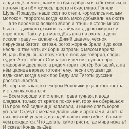
люди ещё помнят, каким он был добрым и заботливым, и
потому при нём жилось просто и счастливо. Гоняли
Щуры-Прашуры наши скот по степи, кормились кислым
молоком, творогом, когда надо, мясо добывали на охоте
— в те веремена всякого зверя и птицы в степи много
было — диких коз, быков, сагайдаков, дроф жирных и
стрепетов. Так с утра молодёжь шла на охоту, а дети
искали траву — калачики. Дикий щавель, чеснок,
перуновы батоги, катран, рогоз-жорень брали и до воза
несли, а там мать их борщ из травы с мясом варила.
И царь Кондырь на возу жил, с людьми говорил, споры
судил. А то соберёт Спиваков и песни слушает про
старовину древнюю, а рядом горит костёр большой, а на
нём царица варево готовит ему, песни слушает да
вздыхает, когда в них про Беду или Тяготы русские
рассказывается.
И собрались как-то вечером Родовики у царского костра
и стали жаловаться:
— Всем хороши эти степи, и трава тучная, и вода
сладкая, только от врагов покоя нет, горя не оберёшься!
На прошлой седьмице нападали, и нынче опять коров
угнали! Скачут с мечами длинными и арканами, и нет на
них никакой управы, и людей наших уже гибнет больше,
чем рождается. Что делать, камо грясти, где мира искать?
И сказал Кондырь-Дед: