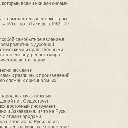
, который всеми ихними силами
а с самодеятельным оркестром
160 с., нот. (1-е изд. в 1982 г.)":
 собой самобытное явление в
оём развитии с духовной
тетическими и нравственными
тство его внутреннего мира,
фические черты нации.
техническими и
 самых различных произведений
 до сложных оригинальных
х народных музыкальных
дений нет. Существует
лся восточный инструмент
и и Закавказья, и что на Русь
ю с этими народами.
 не только на Руси, но и в
чное географическое положение