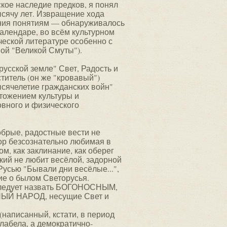
кое наследие предков, я понял
ысячу лет. Извращение хода
ения понятиям — обнаруживалось
алендаре, во всём культурном
ческой литературе особенно с
мой "Великой Смуты").
русской земле" Свет, Радость и
титель (он же "кровавый")
ысячелетие гражданских войн"
чтожением культуры и
вного и физического
.
брые, радостные вести не
 пор безсознательно любимая в
ом, как заклинание, как оберег
кий не любит весёлой, задорной
Русью "Бывали дни весёлые...",
ие о былом Светорусья.
 следует назвать БОГОНОСНЫМ,
НЫЙ НАРОД, несущие Свет и
написанный, кстати, в период
слабела, а демократично-