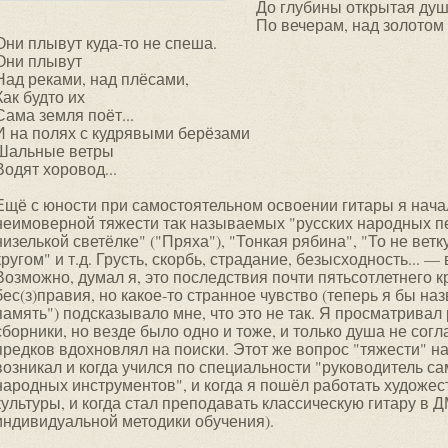
До глубины открытая душ
По вечерам, над золото
Они плывут куда-то не спеша.
Они плывут
Над реками, над плёсами,
Как будто их
Сама земля поёт...
И на полях с кудрявыми берёзами
Шальные ветры
Водят хоровод...
Ещё с юности при самостоятельном освоении гитары я нача
неимоверной тяжести так называемых "русских народных п
низелькой светёлке" ("Пряха"), "Тонкая рябина", "То не ветк
кругом" и т.д. Грусть, скорбь, страдание, безысходность... — 
Возможно, думал я, это последствия почти пятьсотлетнего 
бес(з)правия, но какое-то странное чувство (теперь я бы на
память") подсказывало мне, что это не так. Я просматрива
сборники, но везде было одно и тоже, и только душа не сог
предков вдохновлял на поиски. Этот же вопрос "тяжести" 
возникал и когда учился по специальности "руководитель с
народных инструментов", и когда я пошёл работать художе
культуры, и когда стал преподавать классическую гитару в
индивидуальной методики обучения).