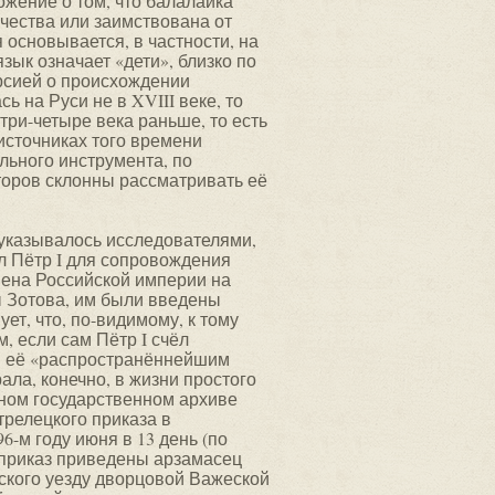
жение о том, что балалайка
чества или заимствована от
ия основывается, в частности, на
язык означает «дети», близко по
ерсией о происхождении
ь на Руси не в XVIII веке, то
три-четыре века раньше, то есть
источниках того времени
льного инструмента, по
торов склонны рассматривать её
 указывалось исследователями,
ил Пётр I для сопровождения
ена Российской империи на
ы Зотова, им были введены
ет, что, по-видимому, к тому
 если сам Пётр I счёл
и её «распространённейшим
ала, конечно, в жизни простого
ьном государственном архиве
релецкого приказа в
-м году июня в 13 день (по
й приказ приведены арзамасец
ского уезду дворцовой Важеской