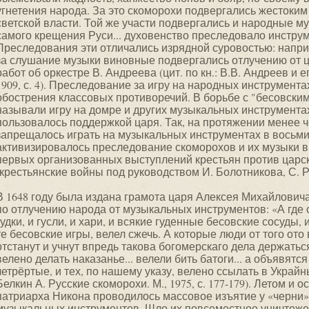
угнетения народа. За это скоморохи подвергались жестоким
светской власти. Той же участи подвергались и народные 
самого крещения Руси... духовенство преследовало инструм
Преследования эти отличались изрядной суровостью: наприм
за слушание музыки виновные подвергались отлучению от ц
работ об оркестре В. Андреева (цит. по кн.: В.В. Андреев и е
1909, с. 4). Преследование за игру на народных инструмент
обострения классовых противоречий. В борьбе с "бесовским
называли игру на домре и других музыкальных инструмента
пользовалось поддержкой царя. Так, на протяжении менее чем
запрещалось играть на музыкальных инструментах в восьми
активизировалось преследование скоморохов и их музыки в
первых организованных выступлений крестьян против царс
(крестьянские войны под руководством И. Болотникова, С. Р
В 1648 году была издана грамота царя Алексея Михайловича
по отлучению народа от музыкальных инструментов: «А где 
гудки, и гусли, и хари, и всякие гуденные бесовские сосуды,
те бесовские игры, велел сжечь. А которые люди от того ото
отстанут и учнут впредь такова богомерскаго дела держатьс
велено делать наказанье... велели бить батоги... а объявятся
четрёртые, и тех, по нашему указу, велено ссылать в Украйны
Белкин А. Русские скоморохи. М., 1975, с. 177-179). Летом и 
патриарха Никона проводилось массовое изъятие у «черни» 
музыкальных инструментов. Шло их повсеместное уничтожен