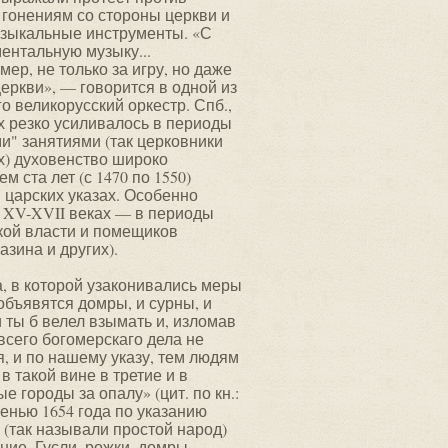
 гонениям со стороны церкви и
музыкальные инструменты. «С
ентальную музыку...
ер, не только за игру, но даже
еркви», — говорится в одной из
го великорусский оркестр. Спб.,
ах резко усиливалось в периоды
и" занятиями (так церковники
х) духовенство широко
 ста лет (с 1470 по 1550)
 царских указах. Особенно
 XV-XVII веках — в периоды
кой власти и помещиков
азина и других).
, в которой узаконивались меры
объявятся домры, и сурны, и
 и ты б велел взымать и, изломав
 всего богомерскаго дела не
я, и по нашему указу, тем людям
 в такой вине в третие и в
е городы за опалу» (цит. по кн.:
осенью 1654 года по указанию
(так называли простой народ)
ие. Гусли, рожки, домры,