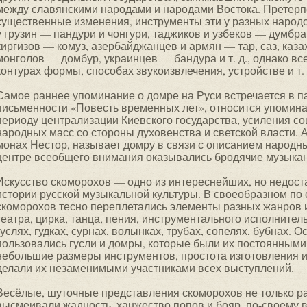
между славянскими народами и народами Востока. Претер
существенные изменения, инструменты эти у разных народо
у грузин — пандури и чонгури, таджиков и узбеков — думбрак
киргизов — комуз, азербайджанцев и армян — тар, саз, каз
монголов — домбур, украинцев — бандура и т. д., однако вс
контурах формы, способах звукоизвлечения, устройстве и т. 
Самое раннее упоминание о домре на Руси встречается в п
письменности «Повесть временных лет», относится упоминани
периоду централизации Киевского государства, усиления со
народных масс со стороны духовенства и светской власти. 
монах Нестор, называет домру в связи с описанием народны
центре всеобщего внимания оказывались бродячие музыка
Искусство скоморохов — одно из интереснейших, но недост
истории русской музыкальной культуры. В своеобразном по
скоморохов тесно переплетались элементы разных жанров и
театра, цирка, танца, пения, инструментального исполнител
гуслях, гудках, сурнах, волынках, трубах, сопелях, бубнах.
пользовались гусли и домры, которые были их постоянными 
небольшие размеры инструментов, простота изготовления 
делали их незаменимыми участниками всех выступлений.
Весёлые, шуточные представления скоморохов не только р
высмеивали жадность, ханжество попов и бояр, по-своему 