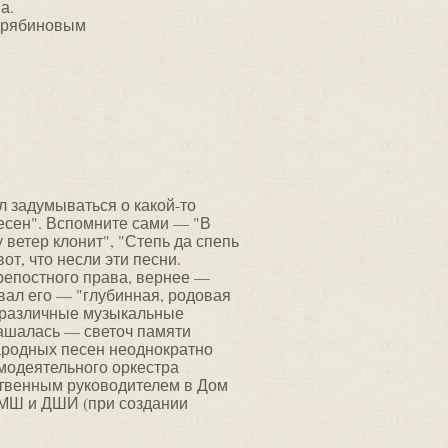
а.
м рябиновым
л задумываться о какой-то
есен". Вспомните сами — "В
у ветер клонит", "Степь да спепь
вот, что несли эти песни.
крепостного права, вернее —
звал его — "глубинная, родовая
л различные музыкальные
лашалась — светоч памяти
народных песен неоднократно
амодеятельного оркестра
ственным руководителем в Дом
 ДМШ и ДШИ (при создании