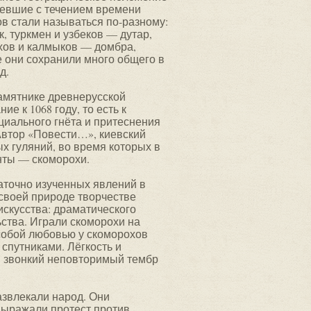
певшие с течением времени
в стали называться по-разному:
, туркмен и узбеков — дутар,
ахов и калмыков — домбра,
е они сохранили много общего в
д.
амятнике древнерусской
е к 1068 году, то есть к
циального гнёта и притеснения
Автор «Повести…», киевский
х гуляний, во время которых в
нты — скоморохи.
аточно изученных явлений в
 своей природе творчестве
скусства: драматического
ьства. Играли скоморохи на
 Особой любовью у скоморохов
спутниками. Лёгкость и
и звонкий неповторимый тембр
азвлекали народ. Они
выражали протест против