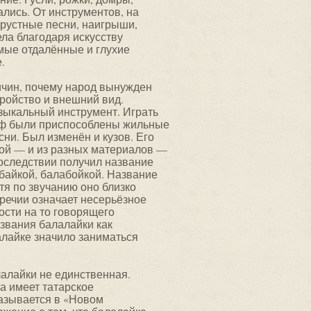
ались. От инструментов, на
грустные песни, наигрыши,
ела благодаря искусству
мые отдалённые и глухие
.
ичин, почему народ вынужден
тройство и внешний вид.
зыкальный инструмент. Играть
риф были приспособлены жильные
ни. Был изменён и кузов. Его
ной — и из разных материалов —
последствии получил название
байкой, балабойкой. Название
отя по звучанию оно близко
оречии означает несерьёзное
ости на то говорящего
звания балалайки как
лалайке значило заниматься
лалайки не единственная.
а имеет татарское
казывается в «Новом