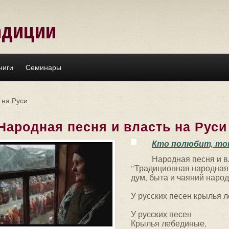
адиции
ниги
Семинары
 на Руси
Народная песня и власть на Руси
Кто полюбит, тот 
Народная песня и в
"Традиционная народная
дум, быта и чаяний народ
У русских песен крылья 
У русских песен
Крылья лебединые,