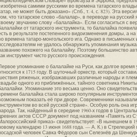
энциклопедическом словаре» Брокгауза и Эфрона, предполо
«изобретена самими русскими во времена татарского влады
татар, не может быть доказано» (Спб., т. 4, с. 823). Эта верс
том, что татарское слово «балалар», в переводе на русский 
своему звучанию слову «балалайка». Если согласиться с в
балалайки от татарского инструмента, то балалайка появилас
есть в результате постепенного видоизменения домры, а на 
во времена татаро-монгольского ига. Однако в письменных 
исследователям не удалось обнаружить упоминания музыка
названию похожего на балалайку. Поэтому большинство ав
как инструмент чисто русского происхождения.
Первое упоминание о балалайке на Руси, как долгое время
относится к 1715 году. В шуточный оркестр, который состав
шествия ряженых, изображавших различные народы и плем
свадьбе одного из приближённых, тайного советника Никит
балалайки. Упоминание это весьма ценно. Оно свидетельству
времени балалайка стала широко популярным инструментом,
возможным показать её при дворе. Современники называл
инструментом во всей русской стране». Особую роль она игр
народа. Так, найденный в середине 1960-х годов в Централ
древних актов СССР документ под названием «Память из Ст
Малороссийский приказ» свидетельствует: «В нынешнем в 196
новому календарю 13 июня 1688 года. — А. К.) в Стрелецки
посадской человек Савка Фёдоров сын Селезнёв да Шенкур