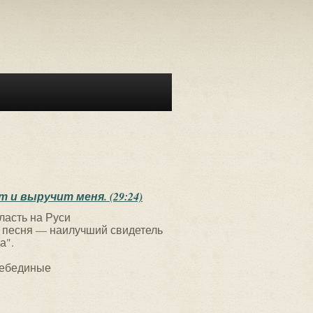
и выручит меня. (29:24)
ласть на Руси
 песня — наилучший свидетель
а".
лебединые