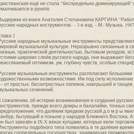
христианская ещё не стала "беспредельно-доминирующей")
умалчивается в рунете.
Выдержки из книги Анатолия Степановича КАРГИНА "Работ
русских народных инструментов. – 3-е изд. – М.: Музыка, 1987. – 
Глава 2
Русские народные музыкальные инструменты представляют
мировой музыкальной культуре. Неразрывно связанные в св
жизнью, практической деятельностью, бытовым укладом, эс
устоями широких слоёв русского народа, они выражают бога
неиссякаемый оптимизм, ум, глубину чувств, особые специ
Русские музыкальные инструменты располагают большими 
художественными возможностями. Им под силу исполнение
— от простых, бесхитростных попевок, наигрышей и танцев
музыкальных сочинений.
К сожалению, об истории возникновения и создания русски
инструментов, прежде всего домры и балалайки, точных све
предположение, что далёким предком русской д о м р ы яви
танбур, бытующий и поныне у народов Ближнего Востока, Ази
он был завезён в IX-X веках купцами, которые вели торговл
Инструменты подобного типа появились в те далёкие времена
других сопредельных государствах, занимавших промежуто