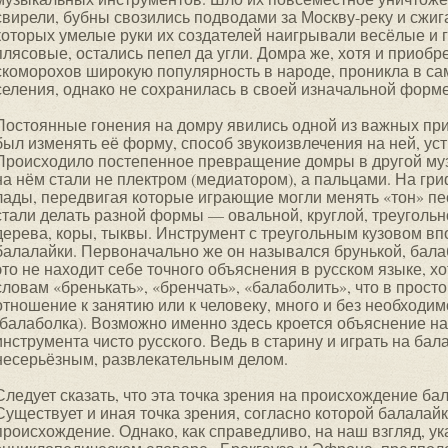
свирели, бубны свозились подводами за Москву-реку и сжиг
которых умелые руки их создателей наигрывали весёлые и 
плясовые, остались пепел да угли. Домра же, хотя и приобр
скоморохов широкую популярность в народе, проникла в са
селения, однако не сохранилась в своей изначальной форме
Постоянные гонения на домру явились одной из важных пр
был изменять её форму, способ звукоизвлечения на ней, ус
Происходило постепенное превращение домры в другой му
на нём стали не плектром (медиатором), а пальцами. На г
лады, передвигая которые играющие могли менять «тон» пес
стали делать разной формы — овальной, круглой, треуголь
дерева, коры, тыквы. Инструмент с треугольным кузовом в
балалайки. Первоначально же он назывался брунькой, бала
это не находит себе точного объяснения в русском языке, х
словам «бренькать», «бренчать», «балаболить», что в прост
отношение к занятию или к человеку, много и без необходим
(балаболка). Возможно именно здесь кроется объяснение на
инструмента чисто русского. Ведь в старину и играть на ба
несерьёзным, развлекательным делом.
Следует сказать, что эта точка зрения на происхождение ба
Существует и иная точка зрения, согласно которой балалайк
происхождение. Однако, как справедливо, на наш взгляд, у