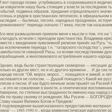
И вот гораздо позже, углубившись в сохранившееся ведичес
как извратили нашу быль стоящие у власти за последнюю т
событий, подмена образов, придание отрицательного знач
сплошь и рядом в христианских летописях, в официальном к
наследии — былинах, песнях, народных праздниках, истори
"романовкого" периода (начало 17 века, после так называе
Все мои размышления привели меня к мысли о том, что на "
Благодать исчезли с приходом христианства. Владимир-крес
вместе с введением чужеземной религии принёс на Русь "т
(за исключением периода т.н. "татарского господства"), уни
самобытности северной Расы, со всеми последствиями духо
порабощения, и многовекового истребления нашего народа
Однако, ведь были странствующие скоморохи — несущие до
только из других мест, но и из другого времени... . И до сих
народе песня "Ой, мороз, мороз...", поющаяся и зимой, и лет
распевается не голосом, — Душой поющего(!) Какой же русс
пляски и песни. И как будто вечным эхом прывёт на Расеей-
— и это не сожаление о юности, а генетическое воспоминан
Наверное, по степени выстраданности именно наш народ
ибо по праву своему от рождения, Мы Русичи — БОГОРОД
Славу наших Великих Богов и Предков!
В подтверждение вышесказанного предоставляю материал (
"окна" — 1985-1990 гг., когда коммунистическая идеология о