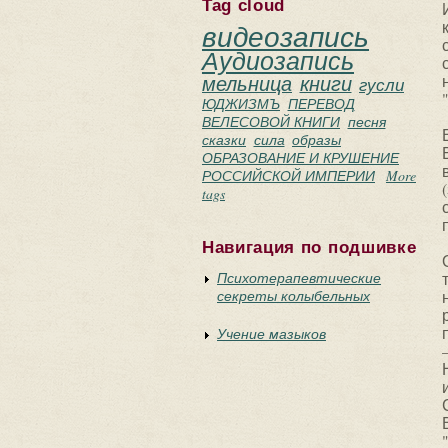
Tag cloud
видеозапись
Аудиозапись
мельница
книги
гусли
ЮДЖИЗМЪ
ПЕРЕВОД
ВЕЛЕСОВОЙ КНИГИ
песня
сказки
сила
образы
ОБРАЗОВАНИЕ И КРУШЕНИЕ
РОССИЙСКОЙ ИМПЕРИИ
More
tags
Навигация по подшивке
Психотерапевтические
секреты колыбельных
Учение мазыков