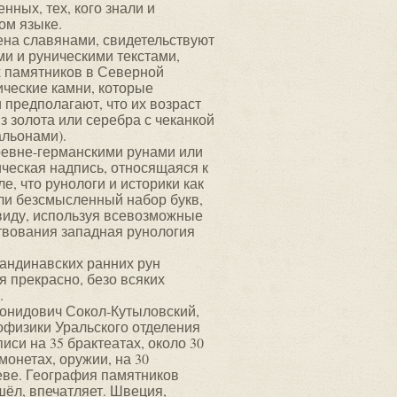
нных, тех, кого знали и
ом языке.
лена славянами, свидетельствуют
и и руническими текстами,
х памятников в Северной
ические камни, которые
и предполагают, что их возраст
з золота или серебра с чеканкой
альонами).
древне-германскими рунами или
ческая надпись, относящаяся к
е, что рунологи и историки как
али безсмысленный набор букв,
виду, используя всевозможные
ствования западная рунология
андинавских ранних рун
 прекрасно, безо всяких
.
еонидович Сокол-Кутыловский,
офизики Уральского отделения
иси на 35 брактеатах, около 30
монетах, оружии, на 30
реве. География памятников
шёл, впечатляет. Швеция,