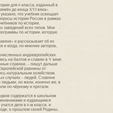
ории для 6 класса, изданный в
ремён до конца XVI века».
 указано, что учебник освещает
опросы истории России в рамках
чебников по истории,
х заведений всех типов. Мне
рограммы по истории, которую
авяне» и рассказывает об их
е и когда, по мнению авторов,
огочисленных индоевропейских
ись на балтов и славян в V веке
сточные славяне, – пишут дальше
-Европейской равнины от
лись натуральным хозяйством.
ых случаях – людей. Славяне
юдьми, но жили, конечно же, в
или по-чёрному и прятали
едков содержатся в школьном
чиновниками и издающимся
чатся дети в 6-м классе, и
роде, о прошлом своей Родины,