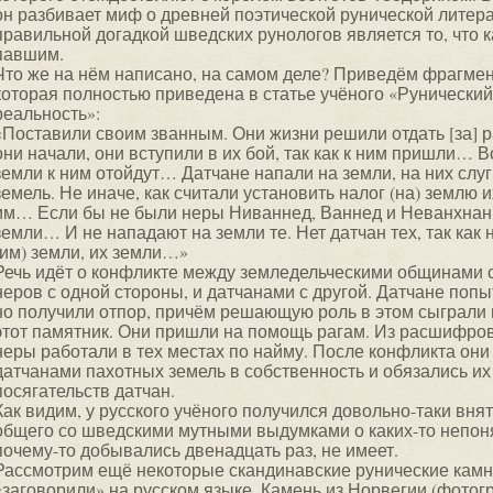
он разбивает миф о древней поэтической рунической литер
правильной догадкой шведских рунологов является то, что
павшим.
Что же на нём написано, на самом деле? Приведём фрагме
которая полностью приведена в статье учёного «Рунический
реальность»:
«Поставили своим званным. Они жизни решили отдать [за] р
они начали, они вступили в их бой, так как к ним пришли… В
земли к ним отойдут… Датчане напали на земли, на них слуг
земель. Не иначе, как считали установить налог (на) землю 
им… Если бы не были неры Ниваннед, Ваннед и Неванхнанн
земли… И не нападают на земли те. Нет датчан тех, так как 
(им) земли, их земли…»
Речь идёт о конфликте между земледельческими общинами с
неров с одной стороны, и датчанами с другой. Датчане попы
но получили отпор, причём решающую роль в этом сыграли 
этот памятник. Они пришли на помощь рагам. Из расшифров
неры работали в тех местах по найму. После конфликта они
датчанами пахотных земель в собственность и обязались их 
посягательств датчан.
Как видим, у русского учёного получился довольно-таки вня
общего со шведскими мутными выдумками о каких-то непон
почему-то добывались двенадцать раз, не имеет.
Рассмотрим ещё некоторые скандинавские рунические камн
«заговорили» на русском языке. Камень из Норвегии (фото