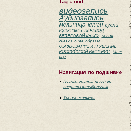
Tag cloud
видеозапись
Аудиозапись
мельница
книги
гусли
ЮДЖИЗМЪ
ПЕРЕВОД
ВЕЛЕСОВОЙ КНИГИ
песня
сказки
сила
образы
ОБРАЗОВАНИЕ И КРУШЕНИЕ
РОССИЙСКОЙ ИМПЕРИИ
More
tags
Навигация по подшивке
Психотерапевтические
секреты колыбельных
Учение мазыков