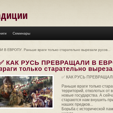
адиции
ниги
Семинары
В ЕВРОПУ. Раньше враги только старательно вырезали русов...
✅ КАК РУСЬ ПРЕВРАЩАЛИ В ЕВР
враги только старательно вырезал
✅ КАК РУСЬ ПРЕВРАЩАЛ
Раньше враги только стара
территорий, отколотых от 
новые государства. А сейча
стараются нам внушить пр
наших предков...
Борьба с исторической па