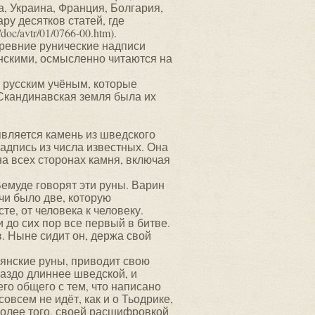
, Украина, Франция, Болгария,
ру десятков статей, где
oc/avtr/01/0766-00.htm).
древние рунические надписи
нскими, осмысленно читаются на
 русским учёным, которые
 Скандинавская земля была их
вляется камень из шведского
адпись из числа известных. Она
 на всех сторонах камня, включая
муде говорят эти руны. Варин
чи было две, которую
те, от человека к человеку.
 до сих пор все первый в битве.
. Ныне сидит он, держа свой
вянские руны, приводит свою
раздо длиннее шведской, и
го общего с тем, что написано
овсем не идёт, как и о Тьодрике,
Более того, своей расшифровкой