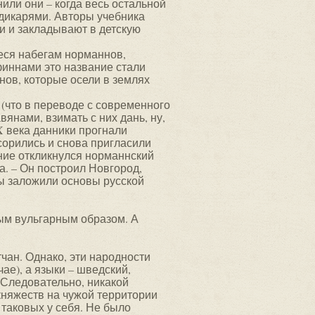
или они – когда весь остальной
дикарями. Авторы учебника
и и закладывают в детскую
еся набегам норманнов,
финнами это название стали
нов, которые осели в землях
 (что в переводе с современного
янами, взимать с них дань, ну,
X века данники прогнали
сорились и снова пригласили
ние откликнулся норманнский
а. – Он построил Новгород,
цы заложили основы русской
ым вульгарным образом. А
чан. Однако, эти народности
ае), а языки – шведский,
. Следовательно, никакой
 княжеств на чужой территории
 таковых у себя. Не было