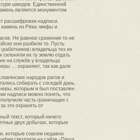
атуре шведов. Единственной
 камень является монументом
нт расшифровки надписи,
 камень из Рёка: мифы и
агов. Не равное сражение то не
ойско они разбили то. Пусть
 (работников) владельца тех их
их склоняли их ту землю отдать
е на службе у владельца
неры … охраняют, так как дали
лавянских народов рагов и
тались собирать с соседей дань,
неры, которым и был поставлен
ки надписи можно понять, что
 получили часть граничащих с
за это охранять от
тный текст, который ничего
ятных двух добычах, которые
и, которые совсем недавно
графии смотрите на сайте «Пища