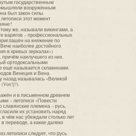
инутым государственным
промышляли вооружённым
она был закон силы.
 летописи этот момент
вяне?
тому же, называли викингами, а
сте варягов – профессиональных
 приглашён на княжение по
 Вече наиболее достойного
ия в кривых зеркалах»)
 причём наилучшего из них.
емый ортодоксальными
е ещё называется склавинами.
родов Венеция и Вена.
му назад называлась «Великой
Ven?j?).
бражён и в письменном древнем
ыми – летописи «Повести
о славянские племена – русь,
игласили их установить наряд
, в чём нас убеждали столько лет
 в переводе, а какие далеко
из летописи следует, что русь