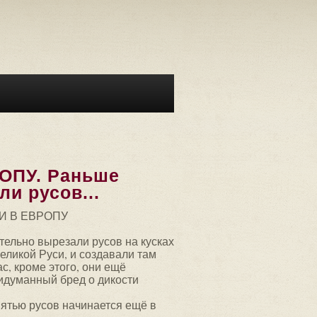
ОПУ. Раньше
и русов...
И В ЕВРОПУ
тельно вырезали русов на кусках
великой Руси, и создавали там
с, кроме этого, они ещё
идуманный бред о дикости
мятью русов начинается ещё в