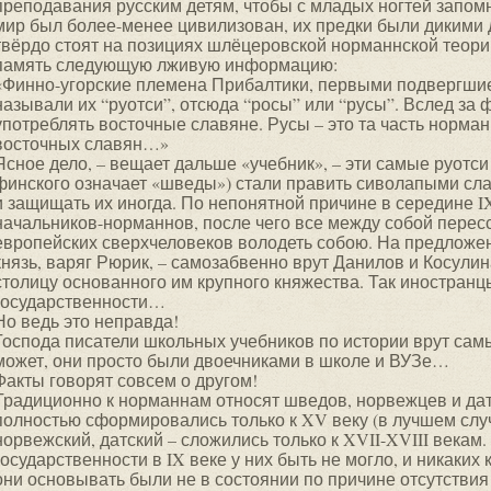
преподавания русским детям, чтобы с младых ногтей запомн
мир был более-менее цивилизован, их предки были дикими 
твёрдо стоят на позициях шлёцеровской норманнской теори
память следующую лживую информацию:
«Финно-угорские племена Прибалтики, первыми подвергши
называли их “руотси”, отсюда “росы” или “русы”. Вслед за 
употреблять восточные славяне. Русы – это та часть норман
восточных славян…»
Ясное дело, – вещает дальше «учебник», – эти самые руотси
финского означает «шведы») стали править сиволапыми слав
и защищать их иногда. По непонятной причине в середине I
начальников-норманнов, после чего все между собой перес
европейских сверхчеловеков володеть собою. На предложе
князь, варяг Рюрик, – самозабвенно врут Данилов и Косулин
столицу основанного им крупного княжества. Так иностран
государственности…
Но ведь это неправда!
Господа писатели школьных учебников по истории врут сам
может, они просто были двоечниками в школе и ВУЗе…
Факты говорят совсем о другом!
Традиционно к норманнам относят шведов, норвежцев и дат
полностью сформировались только к XV веку (в лучшем случ
норвежский, датский – сложились только к XVII-XVIII векам
государственности в IX веке у них быть не могло, и никаких
они основывать были не в состоянии по причине отсутствия