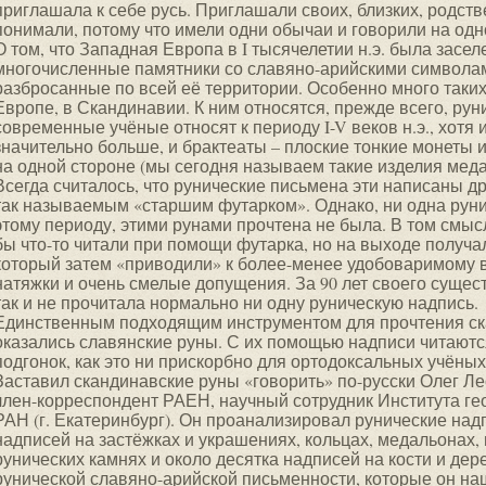
приглашала к себе русь. Приглашали своих, близких, родстве
понимали, потому что имели одни обычаи и говорили на одн
О том, что Западная Европа в I тысячелетии н.э. была засе
многочисленные памятники со славяно-арийскими символам
разбросанные по всей её территории. Особенно много таки
Европе, в Скандинавии. К ним относятся, прежде всего, рун
современные учёные относят к периоду I-V веков н.э., хотя 
значительно больше, и брактеаты – плоские тонкие монеты и
на одной стороне (мы сегодня называем такие изделия мед
Всегда считалось, что рунические письмена эти написаны 
так называемым «старшим футарком». Однако, ни одна руни
этому периоду, этими рунами прочтена не была. В том смысл
бы что-то читали при помощи футарка, но на выходе получ
который затем «приводили» к более-менее удобоваримому 
натяжки и очень смелые допущения. За 90 лет своего суще
так и не прочитала нормально ни одну руническую надпись.
Единственным подходящим инструментом для прочтения ск
оказались славянские руны. С их помощью надписи читаются
подгонок, как это ни прискорбно для ортодоксальных учёных
Заставил скандинавские руны «говорить» по-русски Олег Л
член-корреспондент РАЕН, научный сотрудник Института ге
РАН (г. Екатеринбург). Он проанализировал рунические надп
надписей на застёжках и украшениях, кольцах, медальонах, 
рунических камнях и около десятка надписей на кости и де
рунической славяно-арийской письменности, которые он на