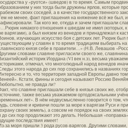
государства у «руотси» (шведов) в то время. Самым продв
образованием у них тогда были дружины ярлов, которые 
грабежом своих соседей, а в качестве государственного зак
Тем не менее, факт приглашения на княжение всё же был, и
зафиксировали. Так кого же, откуда и зачем приглашали сла
«…Рюрик никакого отношения к шведам не имел (которых, к 
не варягами), а был князем из венедов и принадлежал к ка
Воинов, изучающих искусство боя с детских лет. Рюрик был
существующим у славян в то время традициям выбирать на
славянского князя себе в правители…» (Н.В. Левашов «Росс
Другими словами славяне пригласили своего же, славянина,
Византийский историк Иордана (VI век н.э), весьма уважа
историками, отмечал, что многолюдный народ венедов инач
Следы этого народа до сих пор сохранились в названиях го
Интересно и то, что территория западной Европы давно то
Венеей». Кстати, финны и сегодня называют Россию Веняйя (
Любопытно, не правда ли?
Факт, что славяне приглашали себе в князья своих же, ото
источнике, также весьма уважаемом ортодоксальными учён
временных лет». В нём недвусмысленно говорится о том, чт
чудь, словене и кривичи пошли за море к варягам Руси и пр
(охрану своих земель), а совсем не порядок на своих землях
и до сих пор продолжают это делать. Небольшая «поправка»
идущие последствия имеет!
Из-за моря пришли 3 рода русов-варягов. Другими словами, 