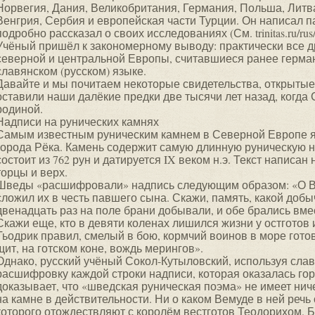
Норвегия, Дания, Великобритания, Германия, Польша, Литва
Венгрия, Сербия и европейская части Турции. Он написал па
подробно рассказал о своих исследованиях (См. trinitas.ru/rus/d
Учёный пришёл к закономерному выводу: практически все 
северной и центральной Европы, считавшиеся ранее герма
славянском (русском) языке.
Давайте и мы почитаем некоторые свидетельства, открытые
оставили наши далёкие предки две тысячи лет назад, когда
родиной.
Надписи на рунических камнях
Самым известным руническим камнем в Северной Европе я
города Рёка. Камень содержит самую длинную руническую н
состоит из 762 рун и датируется IX веком н.э. Текст написан
торцы и верх.
Шведы «расшифровали» надпись следующим образом: «О Ве
сложил их в честь павшего сына. Скажи, память, какой добы
двенадцать раз на поле брани добывали, и обе брались вмес
Скажи еще, кто в девяти коленах лишился жизни у остготов и
Тьодрик правил, смелый в бою, кормчий воинов в море готов
щит, на готском коне, вождь мерингов».
Однако, русский учёный Сокол-Кутыловский, используя сла
расшифровку каждой строки надписи, которая оказалась го
доказывает, что «шведская руническая поэма» не имеет ниче
на камне в действительности. Ни о каком Вемуде в ней речь с
которого отождествляют с королём вестготов Теодорихом. 