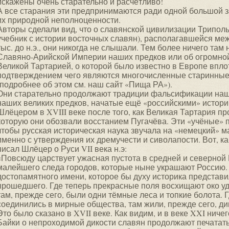
искажены очень старательно и расчётливо!
А все старания эти предпринимаются ради одной большой з
их природной неполноценности.
Авторы сделали вид, что о славянской цивилизации Триполь
учебник с истории восточных славян), располагавшейся меж
тыс. до н.э., они никогда не слышали. Тем более ничего там
Славяно-Арийской Империи наших предков или об огромно
Великой Тартарией, о которой было известно в Европе вплот
подтверждением чего являются многочисленные старинные
(подробнее об этом см. наш сайт «Пища РА»).
Они старательно продолжают традиции фальсификации наш
наших великих предков, начатые ещё «российскими» истор
Шлёцером в XVIII веке после того, как Великая Тартария 
которую они обозвали восстанием Пугачёва. Эти «учёные» 
чтобы русская историческая наука звучала на «немецкий» 
именно с утверждения их дремучести и сиволапости. Вот, ка
писал Шлёцер о Руси VII века н.э:
«Повсюду царствует ужасная пустота в средней и северной 
малейшего следа городов, которые ныне украшают Россию. 
достопамятного имени, которое бы духу историка представ
прошедшего. Где теперь прекрасные поля восхищают око у
там, прежде сего, были одни тёмные леса и топкие болота.
соединились в мирные общества, там жили, прежде сего, д
Это было сказано в XVII веке. Как видим, и в веке XXI ниче
Байки о непроходимой дикости славян продолжают печатат