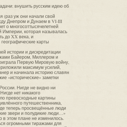
адачи: внушить русским идею об
я (раз уж они начали свой
ду Днепром и Дунаем в VI-III
 нет о многосоттысячелетней
й Империи, которая называлась
ь до XX века, и
 географические карты
ей истории и дискредитации
иками Байером, Миллером и
проиграла Первую Мировую войну,
приложили максимум усилий,
манер и начинала историю славян
кие «исторические» заметки
России. Нигде не видно ни
Нигде нет никакого
ило превосходные картины
дивлённого путешественника,
 Где теперь просвещённые люди
икие звери и полудикие люди…»
го в этом плане не изменилось.
ься огромными тиражами для