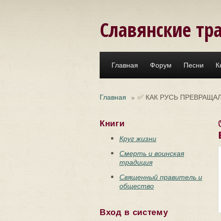
Перейти к основному содержанию
Славянские тр
Главная
Форум
Песни
К
Главная
»
✅ КАК РУСЬ ПРЕВРАЩАЛИ 
Книги
Круг жизни
Смерть и воинская
традиция
Священный правитель и
общество
Вход в систему