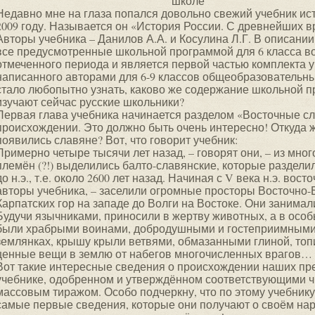
школе
Недавно мне на глаза попался довольно свежий учебник ист
2009 году. Называется он «История России. С древнейших в
Авторы учебника – Данилов А.А. и Косулина Л.Г. В описании
все предусмотренные школьной программой для 6 класса в
отмеченного периода и является первой частью комплекта у
написанного авторами для 6-9 классов общеобразовательны
стало любопытно узнать, каково же содержание школьной п
изучают сейчас русские школьники?
Первая глава учебника начинается разделом «Восточные сл
происхождении. Это должно быть очень интересно! Откуда ж
появились славяне? Вот, что говорит учебник:
Примерно четыре тысячи лет назад, – говорят они, – из мн
племён (?!) выделились балто-славянские, которые разделил
до н.э., т.е. около 2600 лет назад. Начиная с V века н.э. во
авторы учебника, – заселили огромные просторы Восточно
Карпатских гор на западе до Волги на Востоке. Они занима
Будучи язычниками, приносили в жертву животных, а в особ
были храбрыми воинами, добродушными и гостеприимными л
землянках, крышу крыли ветвями, обмазанными глиной, топ
ценные вещи в землю от набегов многочисленных врагов…
Вот такие интересные сведения о происхождении наших пр
учебнике, одобренном и утверждённом соответствующими 
массовым тиражом. Особо подчеркну, что по этому учебнику у
самые первые сведения, которые они получают о своём на