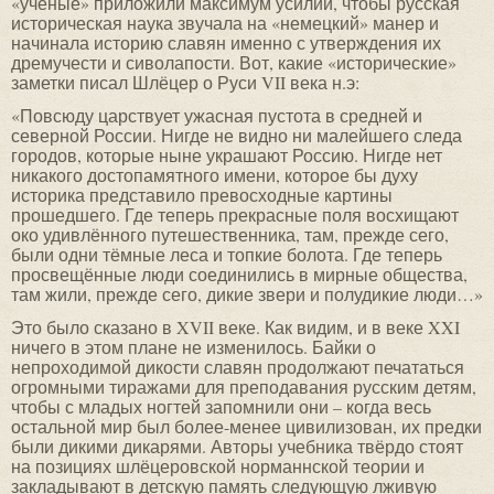
«учёные» приложили максимум усилий, чтобы русская
историческая наука звучала на «немецкий» манер и
начинала историю славян именно с утверждения их
дремучести и сиволапости. Вот, какие «исторические»
заметки писал Шлёцер о Руси VII века н.э:
«Повсюду царствует ужасная пустота в средней и
северной России. Нигде не видно ни малейшего следа
городов, которые ныне украшают Россию. Нигде нет
никакого достопамятного имени, которое бы духу
историка представило превосходные картины
прошедшего. Где теперь прекрасные поля восхищают
око удивлённого путешественника, там, прежде сего,
были одни тёмные леса и топкие болота. Где теперь
просвещённые люди соединились в мирные общества,
там жили, прежде сего, дикие звери и полудикие люди…»
Это было сказано в XVII веке. Как видим, и в веке XXI
ничего в этом плане не изменилось. Байки о
непроходимой дикости славян продолжают печататься
огромными тиражами для преподавания русским детям,
чтобы с младых ногтей запомнили они – когда весь
остальной мир был более-менее цивилизован, их предки
были дикими дикарями. Авторы учебника твёрдо стоят
на позициях шлёцеровской норманнской теории и
закладывают в детскую память следующую лживую