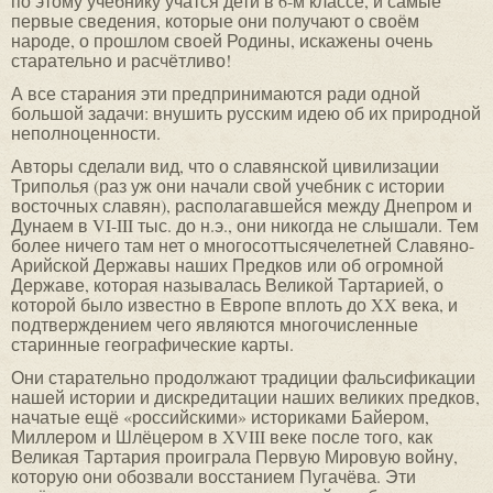
по этому учебнику учатся дети в 6-м классе, и самые
первые сведения, которые они получают о своём
народе, о прошлом своей Родины, искажены очень
старательно и расчётливо!
А все старания эти предпринимаются ради одной
большой задачи: внушить русским идею об их природной
неполноценности.
Авторы сделали вид, что о славянской цивилизации
Триполья (раз уж они начали свой учебник с истории
восточных славян), располагавшейся между Днепром и
Дунаем в VI-III тыс. до н.э., они никогда не слышали. Тем
более ничего там нет о многосоттысячелетней Славяно-
Арийской Державы наших Предков или об огромной
Державе, которая называлась Великой Тартарией, о
которой было известно в Европе вплоть до XX века, и
подтверждением чего являются многочисленные
старинные географические карты.
Они старательно продолжают традиции фальсификации
нашей истории и дискредитации наших великих предков,
начатые ещё «российскими» историками Байером,
Миллером и Шлёцером в XVIII веке после того, как
Великая Тартария проиграла Первую Мировую войну,
которую они обозвали восстанием Пугачёва. Эти