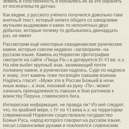
земель в собственность и обязались их за это охранять
от посягательств датчан.
Как видим, у русского учёного получился довольно-таки
внятный текст, который ничего общего со шведскими
мутными выдумками о каких-то непонятных двух
добычах, которые почему-то добывались двенадцать
раз, не имеет.
Рассмотрим ещё некоторые скандинавские рунические
камни, которые совсем недавно «заговорили» на
русском языке. Камень из Норвегии (фотографии
смотрите на сайте «Пища Ра») и датируется IV-VI вв. н.э.
На нём выбит крупный знак, занимающий почти
половину камня, и руническая надпись. Судя по надписи
и знаку, этот камень тоже посвящён павшим воинам.
Надпись гласит: «Мужи эти в России Божьей в ночи,
иные живы», а знак, похожий на руну «Пе», может
означать принадлежность павших в бою ратников к
воинству Перуна, славянского бога.
Интересная информация, не правда ли? Из неё следует,
что, по крайней мере, с IV по VI века н.э. на территории
современной Норвегии существовало государство
Божья Русь, народ которого говорил на русском языке,
писал славянскими рунами и поклонялся славянским