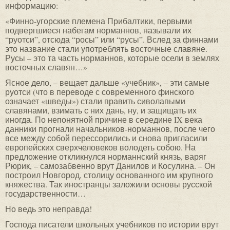
информацию:
«Финно-угорские племена Прибалтики, первыми
подвергшиеся набегам норманнов, называли их
“руотси”, отсюда “росы” или “русы”. Вслед за финнами
это название стали употреблять восточные славяне.
Русы – это та часть норманнов, которые осели в землях
восточных славян…»
Ясное дело, – вещает дальше «учебник», – эти самые
руотси (что в переводе с современного финского
означает «шведы») стали править сиволапыми
славянами, взимать с них дань, ну, и защищать их
иногда. По непонятной причине в середине IX века
данники прогнали начальников-норманнов, после чего
все между собой перессорились и снова пригласили
европейских сверхчеловеков володеть собою. На
предложение откликнулся норманнский князь, варяг
Рюрик, – самозабвенно врут Данилов и Косулина. – Он
построил Новгород, столицу основанного им крупного
княжества. Так иностранцы заложили основы русской
государственности…
Но ведь это неправда!
Господа писатели школьных учебников по истории врут