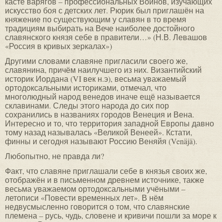
касте варягов – профессиональных Воинов, изучающих
искусство боя с детских лет. Рюрик был приглашён на
княжение по существующим у славян в то время
традициям выбирать на Вече наиболее достойного
славянского князя себе в правители…» (Н.В. Левашов
«Россия в кривых зеркалах»)
Другими словами славяне пригласили своего же,
славянина, причём наилучшего из них. Византийский
историк Иордана (VI век н.э), весьма уважаемый
ортодоксальными историками, отмечал, что
многолюдный народ венедов иначе ещё называется
склавинами. Следы этого народа до сих пор
сохранились в названиях городов Венеция и Вена.
Интересно и то, что территория западной Европы давно
тому назад называлась «Великой Венеей». Кстати,
финны и сегодня называют Россию Веняйя (Venäjä).
Любопытно, не правда ли?
Факт, что славяне приглашали себе в князья своих же,
отображён и в письменном древнем источнике, также
весьма уважаемом ортодоксальными учёными –
летописи «Повести временных лет». В нём
недвусмысленно говорится о том, что славянские
племена – русь, чудь, словене и кривичи пошли за море к