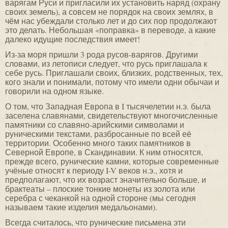
варягам Руси и пригласили их установить наряд (охрану
своих земель), а совсем не порядок на своих землях, в
чём нас убеждали столько лет и до сих пор продолжают
это делать. Небольшая «поправка» в переводе, а какие
далеко идущие последствия имеет!
Из-за моря пришли 3 рода русов-варягов. Другими
словами, из летописи следует, что русь приглашала к
себе русь. Приглашали своих, близких, родственных, тех,
кого знали и понимали, потому что имели одни обычаи и
говорили на одном языке.
О том, что Западная Европа в I тысячелетии н.э. была
заселена славянами, свидетельствуют многочисленные
памятники со славяно-арийскими символами и
руническими текстами, разбросанные по всей её
территории. Особенно много таких памятников в
Северной Европе, в Скандинавии. К ним относятся,
прежде всего, рунические камни, которые современные
учёные относят к периоду I-V веков н.э., хотя и
предполагают, что их возраст значительно больше, и
брактеаты – плоские тонкие монеты из золота или
серебра с чеканкой на одной стороне (мы сегодня
называем такие изделия медальонами).
Всегда считалось, что рунические письмена эти