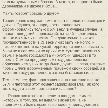
самым вульгарным образом. А может, они просто были
двоечниками в школе и ВУЗе…
Факты говорят совсем о другом!
Традиционно к норманнам относят шведов, норвежцев и
датчан. Однако, эти народности полностью
сформировались только к XV веку (в лучшем случае), а
языки – шведский, норвежский, датский – сложились
только к XVII-XVIII векам. Следовательно, никакой
государственности в IX веке у них быть не могло, и
никаких княжеств на чужой территории они основывать
были не в состоянии по причине отсутствия таковых у
себя. Не было государства у «руотси» (шведов) в то
время. Самым продвинутым государственным
образованием у них тогда были дружины ярлов, которые
промышляли вооружённым грабежом своих соседей, а в
качестве государственного закона был закон силы.
Тем не менее, факт приглашения на княжение всё же
был, и летописи этот момент зафиксировали. Так кого
же, откуда и зачем приглашали славяне?
«…Рюрик никакого отношения к шведам не имел
(которых, к тому же, называли викингами, а не
варягами), а был князем из венедов и принадлежал к