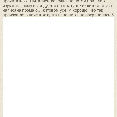
прочитать их. Пытались, конечно, но потом пришли к
изумительному выводу, что на шкатулке из китового уса
написана поэма о… китовом усе. И хорошо, что так
произошло, иначе шкатулка наверняка не сохранилась б