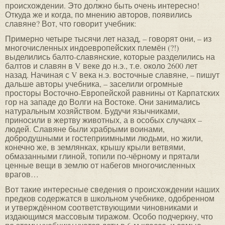
происхождении. Это должно быть очень интересно!
Откуда же и когда, по мнению авторов, появились
славяне? Вот, что говорит учебник:
Примерно четыре тысячи лет назад, – говорят они, – из
многочисленных индоевропейских племён (?!)
выделились балто-славянские, которые разделились на
балтов и славян в V веке до н.э., т.е. около 2600 лет
назад. Начиная с V века н.э. восточные славяне, – пишут
дальше авторы учебника, – заселили огромные
просторы Восточно-Европейской равнины от Карпатских
гор на западе до Волги на Востоке. Они занимались
натуральным хозяйством. Будучи язычниками,
приносили в жертву животных, а в особых случаях –
людей. Славяне были храбрыми воинами,
добродушными и гостеприимными людьми, но жили,
конечно же, в землянках, крышу крыли ветвями,
обмазанными глиной, топили по-чёрному и прятали
ценные вещи в землю от набегов многочисленных
врагов…
Вот такие интересные сведения о происхождении наших
предков содержатся в школьном учебнике, одобренном
и утверждённом соответствующими чиновниками и
издающимся массовым тиражом. Особо подчеркну, что