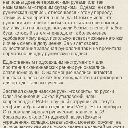
написаны древне-германскими рунами или так
называемым «старшим футарком». Однако, ни одна
руническая надпись, относящаяся к этому периоду,
этими рунами прочтена не была. В том смысле, что
рунологи и историки как бы что-то читали при помощи
футарка, но на выходе получали безсмысленный набор
букв, который затем «приводили» к более-менее
удобоваримому виду, используя всевозможные натяжки
и очень смелые допущения. За 90 лет своего
существования западная рунология так и не прочитала
нормально ни одну руническую надпись.
Единственным подходящим инструментом для
прочтения скандинавских ранних рун оказались
славянские руны. С их помощью надписи читаются
прекрасно, безо всяких подгонок, как это ни прискорбно
для ортодоксальных учёных.
Заставил скандинавские руны «говорить» по-русски
Олег Леонидович Сокол-Кутыловский, член-
корреспондент РАЕН, научный сотрудник Института
геофизики Уральского отделения РАН (г. Екатеринбург).
Он проанализировал рунические надписи на 35
брактеатах, около 30 надписей на застёжках и
украшениях, кольцах, медальонах, монетах, оружии, на
30 рунических камнях и около десятка надписей на кости