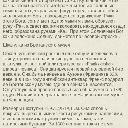
как описывает этот брактеат Сокол-Кутыловский: «Так
как на этом брактеате изображены только солярные
символы, то центральная фигура представляет собой
«солнечного» Бога, находящегося в движении. Руки
этого Бога, согнутые под прямыми углами, образуют
руну «Ра», а свастика (или коловрат), находящаяся сзади
него, образована рунами «Ка». При этом Солнечный Бог,
как и положено Солнцу, движется по часовой стрелке…
Шкатулка из Британского музея
Сокол-Кутыловский раскрыл ещё одну многовековую
тайну, прочитав славянские руны на небольшой
шкатулке, известной в литературе как «Franks casket»
(ларец Фрэнкса). Она датируется первой половиной 8-го
века н.э. Она была найдена в Аузоне (Франция) в XIX
веке, а в 1867 году английский антиквар Фрэнкс подарил
её Британскому музею, где она сейчас и находится.
Отсутствующая правая панель была обнаружена в 1890
году в Италии и теперь хранится в Национальном музее
во Флоренции.
Размеры шкатулки 12,9x22,9x19,1 cм. Она сплошь
покрыта вырезанными из кости рисунками и надписями,
выполненными как руническими знаками, так и
латинскими буквами. За 1300 лет никто так и не смог