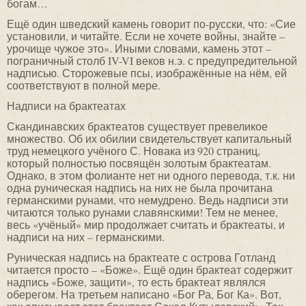
богам…
Ещё один шведский камень говорит по-русски, что: «Сие
установили, и читайте. Если не хочете войны, знайте –
урочище чужое это». Иными словами, камень этот –
пограничный столб IV-VI веков н.э. с предупредительной
надписью. Сторожевые псы, изображённые на нём, ей
соответствуют в полной мере.
Надписи на брактеатах
Скандинавских брактеатов существует превеликое
множество. Об их обилии свидетельствует капитальный
труд немецкого учёного С. Новака из 920 страниц,
который полностью посвящён золотым брактеатам.
Однако, в этом фолианте нет ни одного перевода, т.к. ни
одна руническая надпись на них не была прочитана
германскими рунами, что немудрено. Ведь надписи эти
читаются только рунами славянскими! Тем не менее,
весь «учёный» мир продолжает считать и брактеаты, и
надписи на них – германскими.
Руническая надпись на брактеате с острова Готланд
читается просто – «Боже». Ещё один брактеат содержит
надпись «Боже, защити», то есть брактеат являлся
оберегом. На третьем написано «Бог Ра, Бог Ка». Вот,