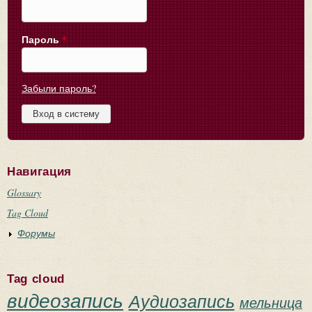
Пароль
*
Забыли пароль?
Навигация
Glossary
Tag Cloud
Форумы
Tag cloud
видеозапись
Аудиозапись
мельница