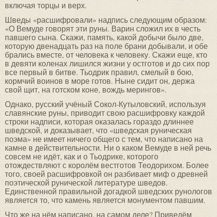
включая торцы и верх.
Шведы «расшифровали» надпись следующим образом:
«О Вемуде говорят эти руны. Варин сложил их в честь
павшего сына. Скажи, память, какой добычи было две,
которую двенадцать раз на поле брани добывали, и обе
брались вместе, от человека к человеку. Скажи еще, кто
в девяти коленах лишился жизни у остготов и до сих пор
все первый в битве. Тьодрик правил, смелый в бою,
кормчий воинов в море готов. Ныне сидит он, держа
свой щит, на готском коне, вождь мерингов».
Однако, русский учёный Сокол-Кутыловский, используя
славянские руны, приводит свою расшифровку каждой
строки надписи, которая оказалась гораздо длиннее
шведской, и доказывает, что «шведская руническая
поэма» не имеет ничего общего с тем, что написано на
камне в действительности. Ни о каком Вемуде в ней речь
совсем не идёт, как и о Тьодрике, которого
отождествляют с королём вестготов Теодорихом. Более
того, своей расшифровкой он разбивает миф о древней
поэтической рунической литературе шведов.
Единственной правильной догадкой шведских рунологов
является то, что камень является монументом павшим.
Что же на нём написано, на самом деле? Приведём