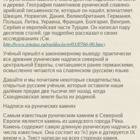
и дереве. География памятников рунической славяно-
арийской письменности, которые он нашёл, впечатляет.
Швеция, Норвегия, Дания, Великобритания, Германия,
Польша, Литва, Украина, Франция, Болгария, Венгрия,
Сербия и европейская части Турции. Он написал пару
десятков статей, где подробно рассказал о своих
исследованиях (См.
http://www.trinitas.ru/rus/doc/avtr/01/0766-00.htm
).
Учёный пришёл к закономерному выводу: практически
все древние рунические надписи северной и
центральной Европы, считавшиеся ранее германскими,
осмысленно читаются на славянском (русском) языке.
Давайте и мы почитаем некоторые свидетельства,
открытые русским учёным, которые оставили наши
далёкие предки две тысячи лет назад, когда
Скандинавская земля была их родиной.
Надписи на рунических камнях
Самым известным руническим камнем в Северной
Европе является камень из шведского города Рёка.
Камень содержит самую длинную руническую надпись из
числа известных. Она состоит из 762 рун и датируется IX
веком н.э. Текст написан на всех сторонах камня,