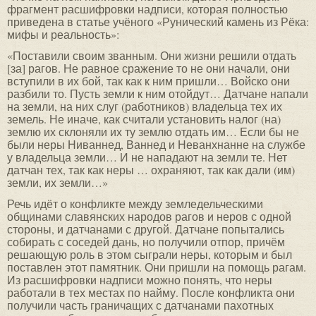
фрагмент расшифровки надписи, которая полностью
приведена в статье учёного «Рунический камень из Рёка:
мифы и реальность»:
«Поставили своим званным. Они жизни решили отдать
[за] рагов. Не равное сражение то не они начали, они
вступили в их бой, так как к ним пришли… Войско они
разбили то. Пусть земли к ним отойдут… Датчане напали
на земли, на них слуг (работников) владельца тех их
земель. Не иначе, как считали установить налог (на)
землю их склоняли их ту землю отдать им… Если бы не
были неры Ниваннед, Ваннед и Неванхнанне на службе
у владельца земли… И не нападают на земли те. Нет
датчан тех, так как неры … охраняют, так как дали (им)
земли, их земли…»
Речь идёт о конфликте между земледельческими
общинами славянских народов рагов и неров с одной
стороны, и датчанами с другой. Датчане попытались
собирать с соседей дань, но получили отпор, причём
решающую роль в этом сыграли неры, которым и был
поставлен этот памятник. Они пришли на помощь рагам.
Из расшифровки надписи можно понять, что неры
работали в тех местах по найму. После конфликта они
получили часть граничащих с датчанами пахотных