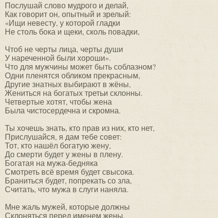
Послушай слово мудрого и делай,
Как говорит он, опытный и зрелый:
«Ищи невесту, у которой гладки
Не столь бока и щеки, сколь повадки,
Чтоб не черты лица, черты души
У нареченной были хороши».
Что для мужчины может быть соблазном?
Одни пленятся обликом прекрасным,
Другие знатных выбирают в жёны,
Жениться на богатых третьи склонны.
Четвертые хотят, чтобы жена
Была чистосердечна и скромна.
Ты хочешь знать, кто прав из них, кто нет,
Прислушайся, я дам тебе совет:
Тот, кто нашёл богатую жену,
До смерти будет у жены в плену.
Богатая на мужа-бедняка
Смотреть всё время будет свысока.
Браниться будет, попрекать со зла,
Считать, что мужа в слуги наняла.
Мне жаль мужей, которые должны
Склоняться перед именем жены.