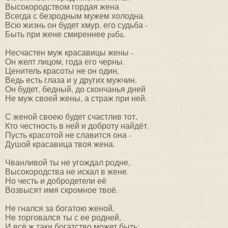
Высокородством гордая жена
Всегда с безродным мужем холодна.
Всю жизнь он будет хмур, его судьба -
Быть при жене смиреннее paбa.
Несчастен муж красавицы жены -
Он желт лицом, года его черны.
Ценитель красоты не он один,
Ведь есть глаза и у других мужчин.
Он будет, бедный, до скончанья дней
Не муж своей жены, а страж при ней.
С женой своею будет счастлив тот,
Кто честность в ней и доброту найдёт.
Пусть красотой не славится она -
Душой красавица твоя жена.
Чванливой ты не угождал родне,
Высокородства не искал в жене.
Но честь и добродетели её
Возвысят имя скромное твоё.
Не гнался за богатою женой,
Не торговался ты с ее родней,
И всё ж таки богатство может быть: