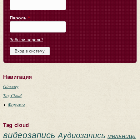
Пароль
*
Забыли пароль?
Навигация
Glossary
Tag Cloud
Форумы
Tag cloud
видеозапись
Аудиозапись
мельница