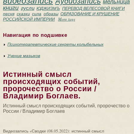
видеозапись
Аудиозапись
мельница
книги
гусли
ЮДЖИЗМЪ
ПЕРЕВОД ВЕЛЕСОВОЙ КНИГИ
песня
сказки
сила
образы
ОБРАЗОВАНИЕ И КРУШЕНИЕ
РОССИЙСКОЙ ИМПЕРИИ
More tags
Навигация по подшивке
Психотерапевтические секреты колыбельных
Учение мазыков
Истинный смысл
происходящих событий,
пророчество о России /
Владимир Боглаев.
Истинный смысл происходящих событий, пророчество о
России / Владимир Боглаев
Видеозапись «Сводки (08.05.2022): истинный смысл