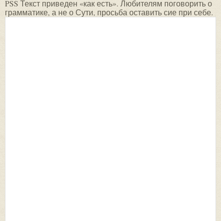
PSS Текст приведен «как есть». Любителям поговорить о
грамматике, а не о Сути, просьба оставить сие при себе.