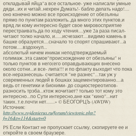
откладывай яйца"а все остальное- уже написали умные
дяди...их и читай..нехрен Думать!- бабло делать надо!....
оно конечно можно все происходение от обезъяны
прямо по пунктам разложить..да много этих пунктов,и
вряд ли кому интересно будет свое мировосприятие
перестраивать,да по ходу чтения....уже 2а раза писал-
читают толко начало, и......исчезают....видимо камень в
башке образуется....сначало то спорят спрашивают...а
потом.....вздохнул...
абсолютый ничем иникак неподтверждаемый
голимаж..эта самое"происхождение от обезъяны" н
только пунктов в него(его оправдывающих внесено
около сотни...и все- липа!!! и по фпакту выходит что пока
все-неразнесешь- считается "не разнес"...так уж у
современных людей в бошках зацементированно....а
ведь от генетики и биохими- до социостереотипов-
разносить трэба...ктож жочитает? только тот кому это
интересно...по Сути интересно,ане как "кино"...нит
таких..т.е.почти нет.......» © БЕОГОРЦЪ (AWDW)
Источник:
http://www.rojdenierus.ru/forum/viewtopic.php?
f=16&t=114&start=0
PS Если Контакт не пропускает ссылку, скопируете ее и
откройте в своем браузере.