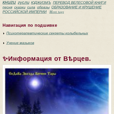
книги
гусли
ЮДЖИЗМЪ
ПЕРЕВОД ВЕЛЕСОВОЙ КНИГИ
песня
сказки
сила
образы
ОБРАЗОВАНИЕ И КРУШЕНИЕ
РОССИЙСКОЙ ИМПЕРИИ
More tags
Навигация по подшивке
Психотерапевтические секреты колыбельных
Учение мазыков
✨Информация от Вѣрцев.