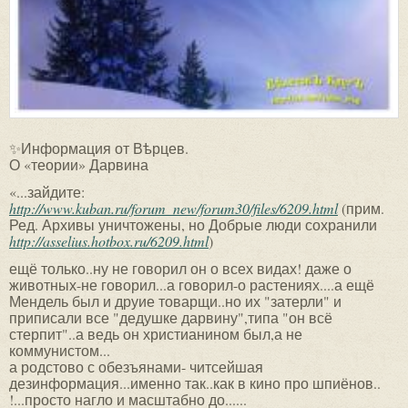
✨Информация от Вѣрцев.
О «теории» Дарвина
«...зайдите:
http://www.kuban.ru/forum_new/forum30/files/6209.html
(прим.
Ред. Архивы уничтожены, но Добрые люди сохранили
http://asselius.hotbox.ru/6209.html
)
ещё только..ну не говорил он о всех видах! даже о
животных-не говорил...а говорил-о растениях....а ещё
Мендель был и друие товарщи..но их "затерли" и
приписали все "дедушке дарвину",типа "он всё
стерпит"..а ведь он христианином был,а не
коммунистом...
а родстово с обезъянами- читсейшая
дезинформация...именно так..как в кино про шпиёнов..
!...просто нагло и масштабно до......