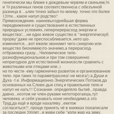
генетически мы ближе к дождевым червям и свиньям(36
и 70 различных генов соответственно)а с обезъяной
разница в ...ьлин точно забыл по моему .точно что более
120ти....какое напуп родство?
Прямохождение- наиневыгоднейшая форма
передвижения и существования в естественных
природных условиях..гиперперерасход энергии и
вещества!....ни одно живое существо в "энергетическуб
прорву"даже не преспосабливается..нето шо-
изменяется....вот ежели экономит чего-(энергию или
вещество биохимию)то-значимо,а перерасход-
отбраковка сразу....Человеческое тело-
разнофункциональное,и при том совершенно
непригодное для естественнй жизни(если сравнить с
животными или птицами или..)
но по чести- ему гармонично развитое и организованное
тело- при таких то параметрах(неа!-не мозга!) а Души и
Духа -т.е. Информационно-Энергетических Потоков,да
основанных на Слове-дык спец и правильное тело-и
напуп не нать!!! Сознание- определяло бытиё...правда
давно...ноэтож не член-руками непоторогаешь,тут
человека -и себя узнавать ноне необходимо,а это
Труд,да ещё и вроде нахаляву...екктож
согласиться?!..проще принять чё в книжках понаписали
за последни 200лет...и живи себе "копи жир на зиму,