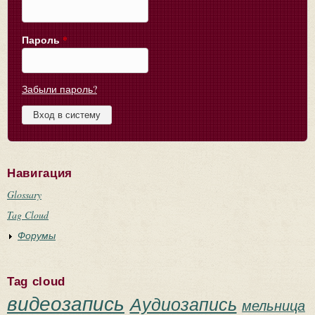
Пароль
*
Забыли пароль?
Навигация
Glossary
Tag Cloud
Форумы
Tag cloud
видеозапись
Аудиозапись
мельница