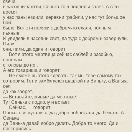
свечи
в часовни зажгли, Сенька-то в подпол и залез. А в то
время
у нас паны ездили, деревни грабили, у нас тут большое
бой
было. Вот эти поляки с добром-то ехали, полным
пьяные.
И увидели в часовни свет, да туда с добром и завернули.
Пили
они, пили, да один и говорит:
— Вот я этого мертвеца сейчас саблей и разобью,
пополам
с головы до ног.
А его товаришши говорят:
— Не сможешь этого сделать, так мы тебе самому так
сотворим. Тот и замбхнулся шашкой на Ваньку, а Ванька
сел,
да как заорет:
— Вставайте, живые да мертвые!
Тут Сенька с подполу и встает:
— Сейчас, — говорит.
Паны-то испугались, да добро побросали, да бежать. А
Сенька
да Ванька давай добро делить. Добра-то много. Да и
поссорились.