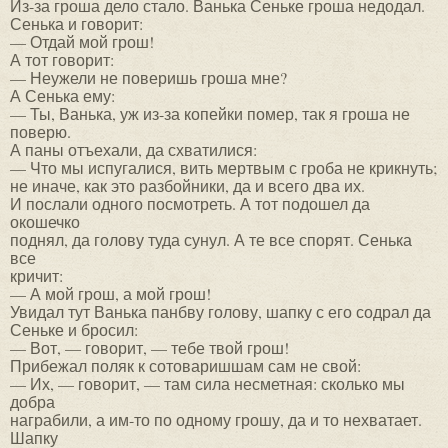
Из-за гроша дело стало. Ванька Сеньке гроша недодал.
Сенька и говорит:
— Отдай мой грош!
А тот говорит:
— Неужели не поверишь гроша мне?
А Сенька ему:
— Ты, Ванька, уж из-за копейки помер, так я гроша не
поверю.
А паны отъехали, да схватилися:
— Что мы испугалися, вить мертвым с гроба не крикнуть;
не иначе, как это разбойники, да и всего два их.
И послали одного посмотреть. А тот подошел да
окошечко
поднял, да голову туда сунул. А те все спорят. Сенька
все
кричит:
— А мой грош, а мой грош!
Увидал тут Ванька панбву голову, шапку с его содрал да
Сеньке и бросил:
— Вот, — говорит, — тебе твой грош!
Прибежал поляк к сотоваришшам сам не свой:
— Их, — говорит, — там сила несметная: сколько мы
добра
награбили, а им-то по одному грошу, да и то нехватает.
Шапку