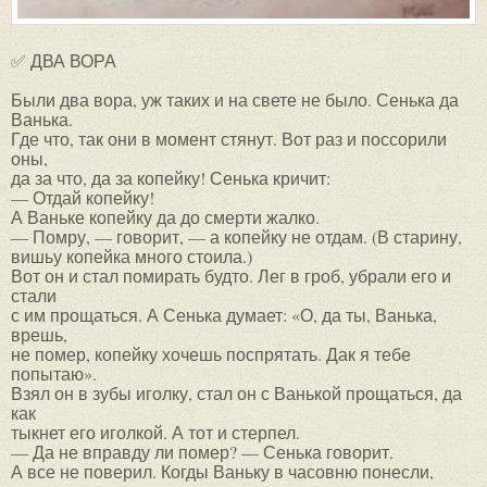
✅ ДВА ВОРА
Были два вора, уж таких и на свете не было. Сенька да
Ванька.
Где что, так они в момент стянут. Вот раз и поссорили
оны,
да за что, да за копейку! Сенька кричит:
— Отдай копейку!
А Ваньке копейку да до смерти жалко.
— Помру, — говорит, — а копейку не отдам. (В старину,
вишьу копейка много стоила.)
Вот он и стал помирать будто. Лег в гроб, убрали его и
стали
с им прощаться. А Сенька думает: «О, да ты, Ванька,
врешь,
не помер, копейку хочешь поспрятать. Дак я тебе
попытаю».
Взял он в зубы иголку, стал он с Ванькой прощаться, да
как
тыкнет его иголкой. А тот и стерпел.
— Да не вправду ли помер? — Сенька говорит.
А все не поверил. Когды Ваньку в часовню понесли,